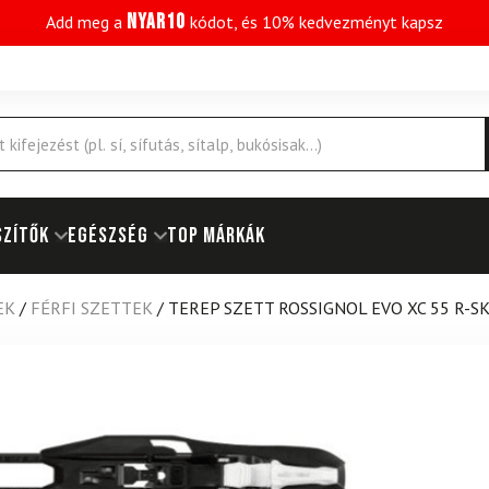
NYAR10
Add meg a
kódot, és 10% kedvezményt kapsz
SZÍTŐK
EGÉSZSÉG
Top márkák
EK
/
FÉRFI SZETTEK
/
TEREP SZETT ROSSIGNOL EVO XC 55 R-SK