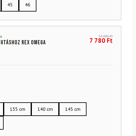
45
46
11 680
Ft
N
7 780
Ft
futáshoz REX Omega
135 cm
140 cm
145 cm