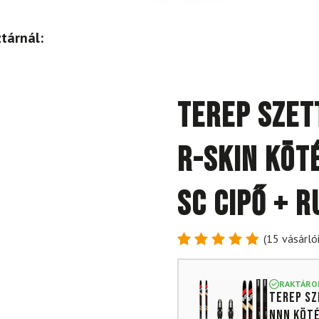
tárnál:
Terep szet
R-Skin köt
SC cipő + 
(
15
vásárlói
Értékelés
15
4.87
az
5-ből,
RAKTÁRO
Terep sz
értékelés
alapján
NNN köt