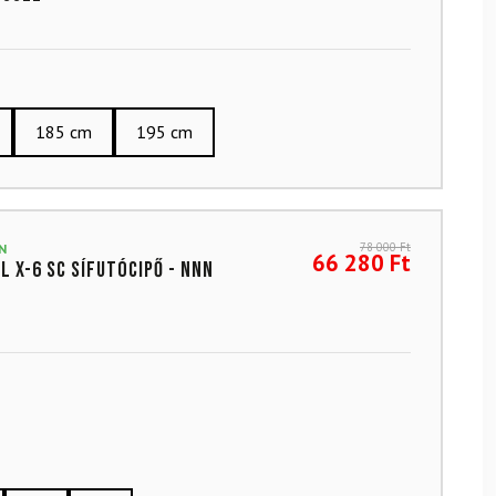
185 cm
195 cm
78 000
Ft
N
66 280
Ft
L X-6 SC sífutócipő - NNN