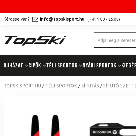
Kérdése van?
info@topskisport.hu
(
H-P: 9:00 - 15:00
)
Products
search
RUHÁZAT
Cipők
TÉLI SPORTOK
NYÁRI SPORTOK
KIEGÉ
TOPSKISPORT.HU
/
TÉLI SPORTOK
/
SÍFUTÁS
/
SÍFUTÓ SZETT