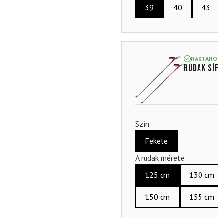
39
40
43
RAKTÁRO
Rudak sí
Szín
Fekete
A rudak mérete
125 cm
130 cm
150 cm
155 cm