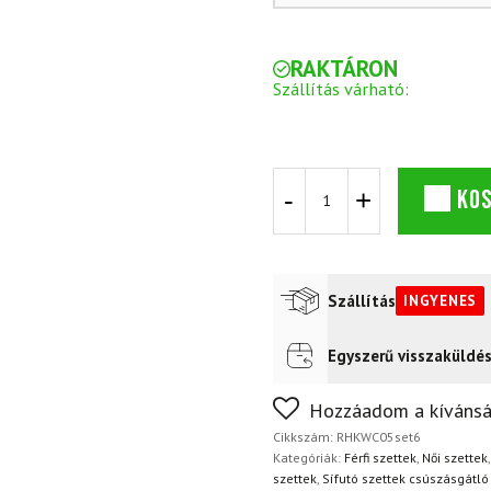
RAKTÁRON
Szállítás várható:
Terep
KO
szett
ROSSIGNOL
Evo
XC
55
Szállítás
INGYENES
R-
Skin
kötéssel
Egyszerű visszaküldé
Futár a címre
Ingyenes
+
ROSSIGNOL
Nem biztos a választásában
Hozzáadom a kívánsá
X-
napon belül, indoklás nélkül
6
Cikkszám:
RHKWC05set6
SC
Kategóriák:
Férfi szettek
,
Női szettek
cipő
szettek
,
Sífutó szettek csúszásgátló