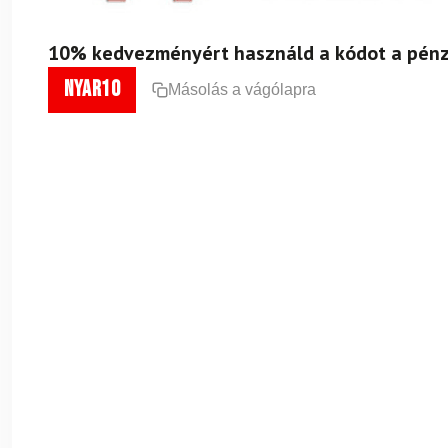
10% kedvezményért használd a kódot a pénz
nyar10
Másolás a vágólapra