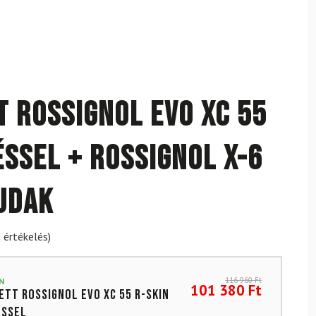
t ROSSIGNOL Evo XC 55
éssel + ROSSIGNOL X-6
rudak
 értékelés)
116 960
Ft
N
101 380
Ft
ett ROSSIGNOL Evo XC 55 R-Skin
éssel