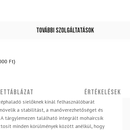
+
rudak
mennyiség
További szolgáltatások
000
Ft
)
ettáblázat
Értékelések
éphaladó síelőknek kínál felhasználóbarát
 növelik a stabilitást, a manőverezhetőséget és
 A tárgylemezen található integrált mohaircsík
ztosít minden körülmények között anélkül, hogy