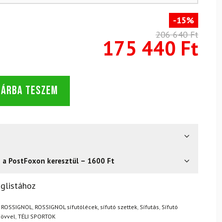
-15%
206 640 Ft
175 440 Ft
SÁRBA TESZEM
s a PostFoxon keresztül – 1600 Ft
? Semmi gond – a terméket egyszerűen visszaküldheti 14
glistához
.
Mik a visszaküldés feltételei?
,
ROSSIGNOL
,
ROSSIGNOL sífutólécek, sífutó szettek
,
Sífutás
,
Sífutó
 övvel
,
TÉLI SPORTOK