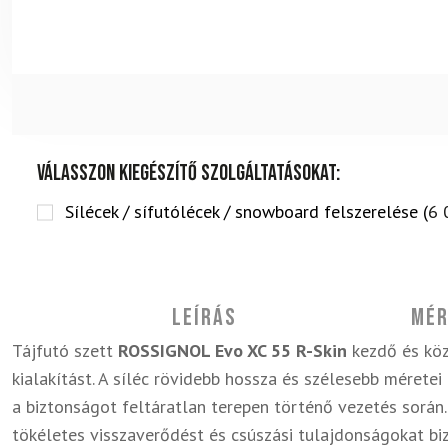
Válasszon kiegészítő szolgáltatásokat:
Sílécek / sífutólécek / snowboard felszerelése (
6 
Leírás
Mér
Tájfutó szett
ROSSIGNOL Evo XC 55 R-Skin
kezdő és köz
kialakítást. A síléc rövidebb hossza és szélesebb méretei
a biztonságot feltáratlan terepen történő vezetés során.
tökéletes visszaverődést és csúszási tulajdonságokat bi