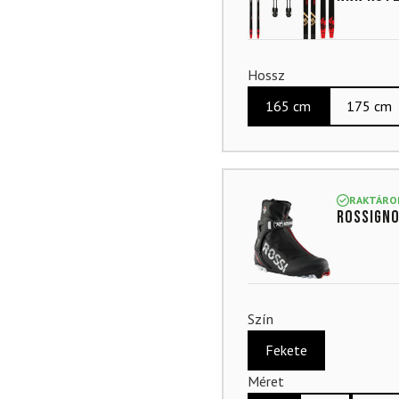
Hossz
165 cm
175 cm
RAKTÁRO
ROSSIGNO
Szín
Fekete
Méret