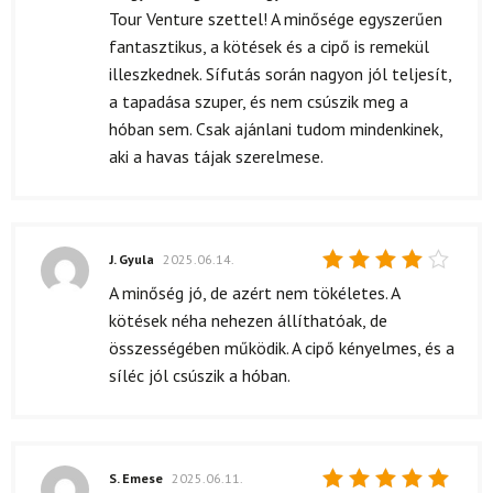
5
/ 5
Tour Venture szettel! A minősége egyszerűen
fantasztikus, a kötések és a cipő is remekül
illeszkednek. Sífutás során nagyon jól teljesít,
a tapadása szuper, és nem csúszik meg a
hóban sem. Csak ajánlani tudom mindenkinek,
aki a havas tájak szerelmese.
J. Gyula
2025.06.14.
Értékelés:
A minőség jó, de azért nem tökéletes. A
4
/ 5
kötések néha nehezen állíthatóak, de
összességében működik. A cipő kényelmes, és a
síléc jól csúszik a hóban.
S. Emese
2025.06.11.