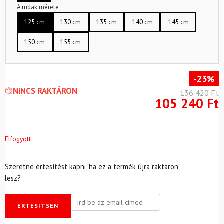
A rudak mérete
125 cm
130 cm
135 cm
140 cm
145 cm
150 cm
155 cm
-23%
NINCS RAKTÁRON
136 420
Ft
105 240
Ft
Elfogyott
Szeretne értesítést kapni, ha ez a termék újra raktáron
lesz?
ÉRTESÍTSEN