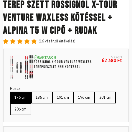
Terep szett ROSSIGNOL X-Tour
Venture Waxless kötéssel +
Alpina T5 W cipő + rudak
(
16
vásárlói értékelés)
Értékelés
16
4.88
az
77 960
Ft
RAKTÁRON
5-ből,
62 380
Ft
ROSSIGNOL X-Tour Venture Waxless
értékelés
terepkészlet NNN kötéssel
alapján
Hossz
176 cm
186 cm
191 cm
196 cm
201 cm
206 cm