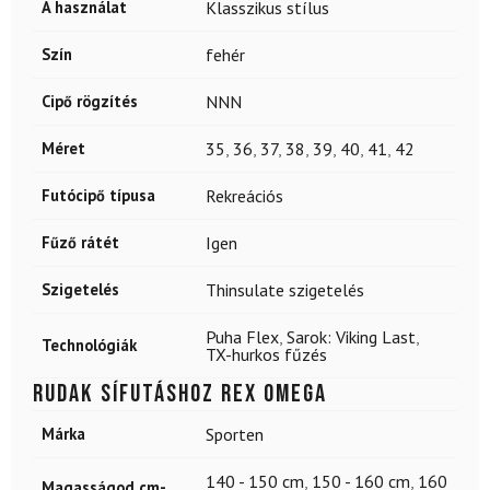
A használat
Klasszikus stílus
Szín
fehér
Cipő rögzítés
NNN
Méret
35
,
36
,
37
,
38
,
39
,
40
,
41
,
42
Futócipő típusa
Rekreációs
Fűző rátét
Igen
Szigetelés
Thinsulate szigetelés
Puha Flex
,
Sarok: Viking Last
,
Technológiák
TX-hurkos fűzés
Rudak sífutáshoz REX Omega
Márka
Sporten
140 - 150 cm
,
150 - 160 cm
,
160
Magasságod cm-