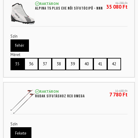
46 780
Ft
RAKTÁRON
35 080
Ft
ALPINA T5 Plus Eve női sífutócipő - NNN
Szín
fehér
Méret
35
36
37
38
39
40
41
42
11 680
Ft
RAKTÁRON
7 780
Ft
Rudak sífutáshoz REX Omega
Szín
Fekete