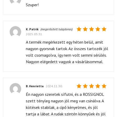
Értékelés:
Szuper!
5
/ 5
K. Patrik
(megerősített tulajdonos)
2025.03.31.
Értékelés:
5
/ 5
A termék megérkezett egy héten belül, amit
nagyon gyorsnak tartok. Az összes tartozék jól
volt csomagolva, így nem volt semmi sérülés.
Nagyon elégedett vagyok a vásárlásommal.
B. Henrietta
2024.11.30.
Értékelés:
Én nagyon szeretek sífutni, és a ROSSIGNOL
5
/ 5
szett tényleg nagyon jól meg van csinálva. A
kötések stabilak, a cipő kényelmes, és jól
tartja a lábat. A rudak szintén könnyűek és jól