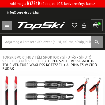
NYAR10
Add meg a
kódot, és 10% kedvezményt kapsz
info@topskisport.hu
0
Products
search
TOPSKISPORT.HU
/
TÉLI SPORTOK
/
SÍFUTÁS
/
SÍFUTÓ
SZETTEK
/
NŐI SZETTEK
/
TEREP SZETT ROSSIGNOL X-
TOUR VENTURE WAXLESS KÖTÉSSEL + ALPINA T5 W CIPŐ +
RUDAK