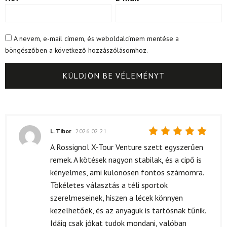
A nevem, e-mail címem, és weboldalcímem mentése a
böngészőben a következő hozzászólásomhoz.
L. Tibor
2026.02.21.
Értékelés:
A Rossignol X-Tour Venture szett egyszerűen
5
/ 5
remek. A kötések nagyon stabilak, és a cipő is
kényelmes, ami különösen fontos számomra.
Tökéletes választás a téli sportok
szerelmeseinek, hiszen a lécek könnyen
kezelhetőek, és az anyaguk is tartósnak tűnik.
Idáig csak jókat tudok mondani, valóban