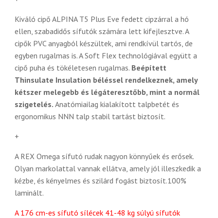
Kiváló cipő ALPINA T5 Plus Eve fedett cipzárral a hó
ellen, szabadidős sífutók számára lett kifejlesztve. A
cipők PVC anyagból készültek, ami rendkívül tartós, de
egyben rugalmas is. A Soft Flex technológiával együtt a
cipő puha és tökéletesen rugalmas.
Beépített
Thinsulate Insulation béléssel rendelkeznek, amely
kétszer melegebb és légáteresztőbb, mint a normál
szigetelés.
Anatómiailag kialakított talpbetét és
ergonomikus NNN talp stabil tartást biztosít.
+
A REX Omega sífutó rudak nagyon könnyűek és erősek.
Olyan markolattal vannak ellátva, amely jól illeszkedik a
kézbe, és kényelmes és szilárd fogást biztosít.100%
laminált.
A 176 cm-es sífutó sílécek 41-48 kg súlyú sífutók