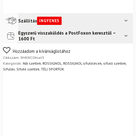
Szállítás
INGYENES
Egyszerű visszaküldés a PostFoxon keresztül –
Futár a címre
Ingyenes
1600 Ft
Nem biztos a választásában? Semmi gond – a terméket
Hozzáadom a kívánságlistához
egyszerűen visszaküldheti 14 napon belül, indoklás nélkül.
Cikkszám:
RHKWC04set3
Mik a visszaküldés feltételei?
Kategóriák:
Női szettek
,
ROSSIGNOL
,
ROSSIGNOL sífutólécek, sífutó szettek
,
Sífutás
,
Sífutó szettek
,
TÉLI SPORTOK