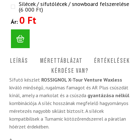
Sílécek / sífutólécek / snowboard felszerelése
(
6 000
Ft
)
0 Ft
Ár:
Leírás
Mérettáblázat
Értékelések
Kérdése van?
Sífutó készlet
ROSSIGNOL X-Tour Venture Waxless
kiváló minőségű, rugalmas famagot és AR Plus csúszdát
kínál, amely a markolat és a csúszda
gyantázása nélkül
kombinációja. A síléc hosszának megfelelő hagyományos
méretezés nagyobb siklást biztosít. A sílécek
kompatibilisek a Turnamic kötözőrendszerrel a páratlan
hóérzet érdekében.
+