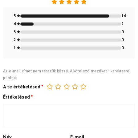
Értékelés:
4.88
/ 5
5 ★
14
4 ★
2
3 ★
0
2 ★
0
1 ★
0
Az e-mail címet nem tesszük közzé.
A kötelező mezőket
*
karakterrel
jelöltük
A te értékelésed
*
Értékelésed
*
Név
E-mail