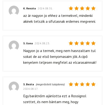
K. Renáta
2024.08.31.
Értékelés:
az ár nagyon jo ehhez a termekvel, mindenki
5
/ 5
akinek tetszik a sifutasnak erdemes megvenni.
S. Ilona
2024.08.23.
Értékelés:
Nagyon jo a termek, meg nem hasnzaltam tul
5
/ 5
sokat de az első benyomasaim jók. A cipő
kenyelem teljesen megfelel az elcarasaimnak!
S. Beáta
(megerősített tulajdonos)
2024.08.17.
Értékelés:
5
/ 5
Egy barátnőm ajánlotta ezt a Rossignol
szettet, és nem bántam meg, hogy