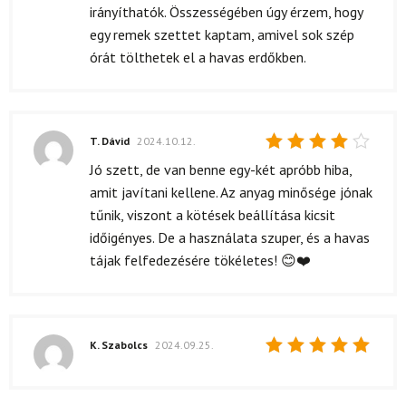
irányíthatók. Összességében úgy érzem, hogy
egy remek szettet kaptam, amivel sok szép
órát tölthetek el a havas erdőkben.
T. Dávid
2024.10.12.
Értékelés:
Jó szett, de van benne egy-két apróbb hiba,
4
/ 5
amit javítani kellene. Az anyag minősége jónak
tűnik, viszont a kötések beállítása kicsit
időigényes. De a használata szuper, és a havas
tájak felfedezésére tökéletes! 😊❤️
K. Szabolcs
2024.09.25.
Értékelés:
5
/ 5