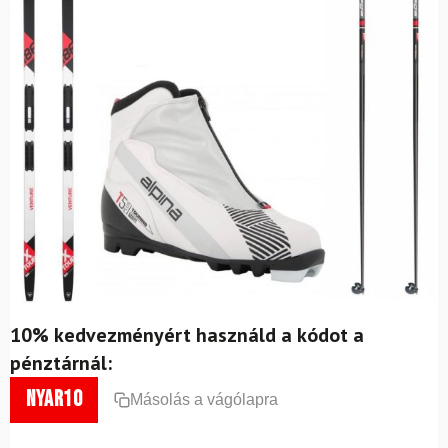
10% kedvezményért használd a kódot a
pénztárnál:
nyar10
Másolás a vágólapra