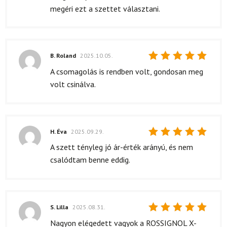
megéri ezt a szettet választani.
B. Roland
2025.10.05.
Értékelés:
A csomagolás is rendben volt, gondosan meg
5
/ 5
volt csinálva.
H. Éva
2025.09.29.
Értékelés:
A szett tényleg jó ár-érték arányú, és nem
5
/ 5
csalódtam benne eddig.
S. Lilla
2025.08.31.
Értékelés:
Nagyon elégedett vagyok a ROSSIGNOL X-