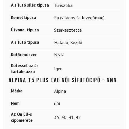
A sífutó síléc típusa
Turisztikai
Kernel típusa
Fa (világos fa levegőmag)
Útvonal típusa
Szerkesztette
A sífutó típusa
Haladó
,
Kezdő
Kötőrendszer
NNN
Kötéssel az ár
Igen
tartalmazza
ALPINA T5 Plus Eve női sífutócipő - NNN
Márka
Alpina
Nem
női
Az Ön EU-s
35
,
40
,
41
,
42
cipőmérete