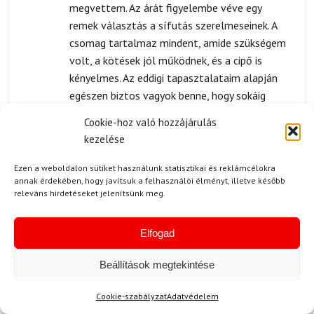
megvettem. Az árát figyelembe véve egy
remek választás a sífutás szerelmeseinek. A
csomag tartalmaz mindent, amide szükségem
volt, a kötések jól működnek, és a cipő is
kényelmes. Az eddigi tapasztalataim alapján
egészen biztos vagyok benne, hogy sokáig
fovom használni. Mivel sokat sífutok, nekem
Cookie-hoz való hozzájárulás
fontos, hogy ne csak a szett ára legyen
kezelése
kedvező, hanem a minősége is.
Ezen a weboldalon sütiket használunk statisztikai és reklámcélokra
annak érdekében, hogy javítsuk a felhasználói élményt, illetve később
releváns hirdetéseket jelenítsünk meg.
F. Dóra
2024.07.17.
Értékelés:
Elfogad
Nagyon elégedett vagyok a Rossignol terep
5
/ 5
szett minőségével. A sífutás során
Beállítások megtekintése
fantasztikus tapasztalataim voltak.
Cookie-szabályzat
Adatvédelem