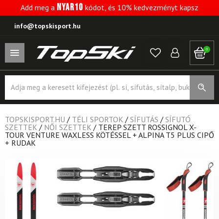
NYAR10
Add meg a
kódot, és 10% kedvezményt kapsz
info@topskisport.hu
0
Products
search
TOPSKISPORT.HU
/
TÉLI SPORTOK
/
SÍFUTÁS
/
SÍFUTÓ
SZETTEK
/
NŐI SZETTEK
/
TEREP SZETT ROSSIGNOL X-
TOUR VENTURE WAXLESS KÖTÉSSEL + ALPINA T5 PLUS CIPŐ
+ RUDAK