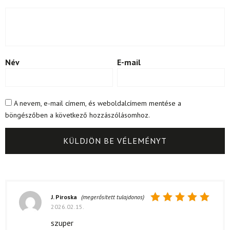
Név
E-mail
A nevem, e-mail címem, és weboldalcímem mentése a
böngészőben a következő hozzászólásomhoz.
J. Piroska
(megerősített tulajdonos)
2026.02.15.
Értékelés:
5
/ 5
szuper