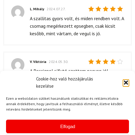
L. Mihály
2024.07.27.
Értékelés:
A szallitas gyors volt, és miden rendben volt. A
5
/ 5
csomag megérkezett epsegben, csak kicsit
kesőbb, mint vártam, de vegul is jó.
V. Viktória
2024.05.30.
Értékelés:
A Rossignol sífutó szettem nagyon jól
4
/ 5
sikerült, de az ára lehetne kicsit alacsonyabb is.
Cookie-hoz való hozzájárulás
Azért megéri, mert a minőség tényleg kiváló,
kezelése
de egy kis kedvezmény jól jött volna.
Ezen a weboldalon sütiket használunk statisztikai és reklámcélokra
annak érdekében, hogy javítsuk a felhasználói élményt, illetve később
releváns hirdetéseket jelenítsünk meg.
Kérdése van?
Elfogad