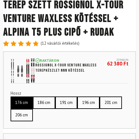
Terep szett ROSSIGNOL X-Tour
Venture Waxless kötéssel +
ALPINA T5 Plus cipő + rudak
(
12
vásárlói értékelés)
Értékelés
12
4.83
az
77 960
Ft
RAKTÁRON
5-ből,
62 380
Ft
ROSSIGNOL X-Tour Venture Waxless
értékelés
terepkészlet NNN kötéssel
alapján
Hossz
176 cm
186 cm
191 cm
196 cm
201 cm
206 cm