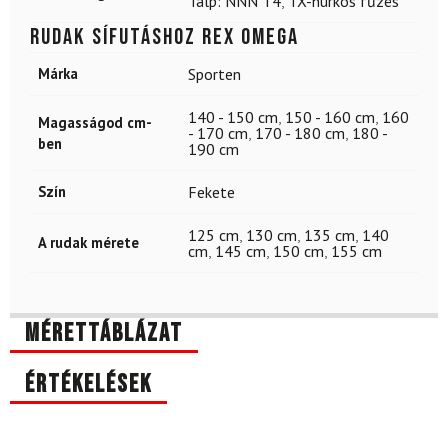
Talp: NNN T4
,
TX-hurkos fűzés
Rudak sífutáshoz REX Omega
Márka
Sporten
140 - 150 cm
,
150 - 160 cm
,
160
Magasságod cm-
- 170 cm
,
170 - 180 cm
,
180 -
ben
190 cm
Szín
Fekete
125 cm
,
130 cm
,
135 cm
,
140
A rudak mérete
cm
,
145 cm
,
150 cm
,
155 cm
Mérettáblázat
Értékelések