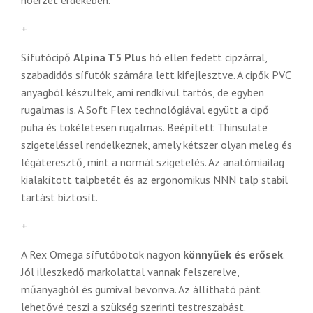
hóérzet érdekében.
+
Sífutócipő
Alpina T5 Plus
hó ellen fedett cipzárral,
szabadidős sífutók számára lett kifejlesztve. A cipők PVC
anyagból készültek, ami rendkívül tartós, de egyben
rugalmas is. A
Soft Flex technológiával együtt a cipő
puha és tökéletesen rugalmas.
Beépített Thinsulate
szigeteléssel rendelkeznek, amely kétszer olyan meleg és
légáteresztő, mint a normál szigetelés. Az anatómiailag
kialakított talpbetét és az ergonomikus NNN talp stabil
tartást biztosít.
+
A Rex Omega sífutóbotok nagyon
könnyűek és erősek
.
Jól illeszkedő markolattal vannak felszerelve,
műanyagból és gumival bevonva. Az állítható pánt
lehetővé teszi a szükség szerinti testreszabást.