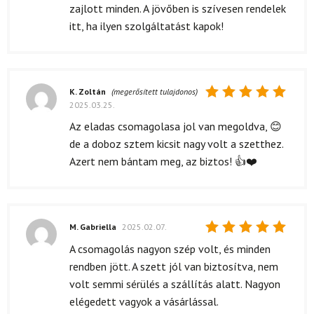
zajlott minden. A jövőben is szívesen rendelek
itt, ha ilyen szolgáltatást kapok!
K. Zoltán
(megerősített tulajdonos)
2025.03.25.
Értékelés:
5
/ 5
Az eladas csomagolasa jol van megoldva, 😊
de a doboz sztem kicsit nagy volt a szetthez.
Azert nem bántam meg, az biztos! 👍❤️
M. Gabriella
2025.02.07.
Értékelés:
A csomagolás nagyon szép volt, és minden
5
/ 5
rendben jött. A szett jól van biztosítva, nem
volt semmi sérülés a szállítás alatt. Nagyon
elégedett vagyok a vásárlással.