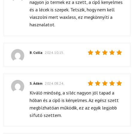
Értékelés:
nagyon jo termek ez a szett, a cipő kenyelmes
5
/ 5
és a lécek is szepek. Tetszik, hogy nem kell
viaszolni mert waxless, ez megkönnyíti a
hasznalatot.
B. Csilla
2024.10.15.
Értékelés:
5
/ 5
S. Ádám
2024.08.24.
Értékelés:
Kiváló minőség, a síléc nagyon jól tapad a
5
/ 5
hóban és a cipő is kényelmes. Az egész szett
megbízhatóan működik, ez az egyik legjobb
sífutó szettem.