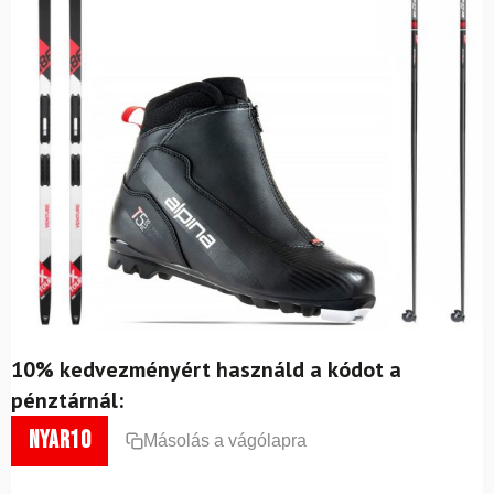
10% kedvezményért használd a kódot a
pénztárnál:
nyar10
Másolás a vágólapra