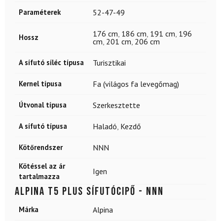
Paraméterek
52-47-49
176 cm
,
186 cm
,
191 cm
,
196
Hossz
cm
,
201 cm
,
206 cm
A sífutó síléc típusa
Turisztikai
Kernel típusa
Fa (világos fa levegőmag)
Útvonal típusa
Szerkesztette
A sífutó típusa
Haladó
,
Kezdő
Kötőrendszer
NNN
Kötéssel az ár
Igen
tartalmazza
ALPINA T5 Plus sífutócipő - NNN
Márka
Alpina