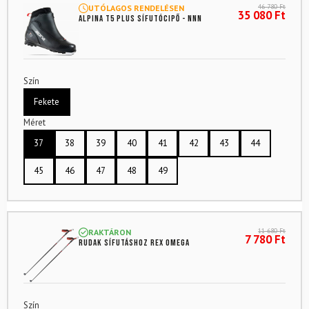
46 780
Ft
UTÓLAGOS RENDELÉSEN
35 080
Ft
ALPINA T5 Plus sífutócipő - NNN
Szín
Fekete
Méret
37
38
39
40
41
42
43
44
45
46
47
48
49
11 680
Ft
RAKTÁRON
7 780
Ft
Rudak sífutáshoz REX Omega
Szín