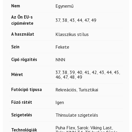
Nem
Egynemű
Az Ön EU-s
37
,
38
,
43
,
44
,
47
,
49
cipőmérete
A használat
Klasszikus stílus
Szín
Fekete
Cipő rögzítés
NNN
37
,
38
,
39
,
40
,
41
,
42
,
43
,
44
,
45
,
Méret
46
,
47
,
48
,
49
Futócipő típusa
Rekreációs
,
Turisztikai
Fűző rátét
Igen
Szigetelés
Thinsulate szigetelés
Puha Flex
,
Sarok: Viking Last
,
Technológiák