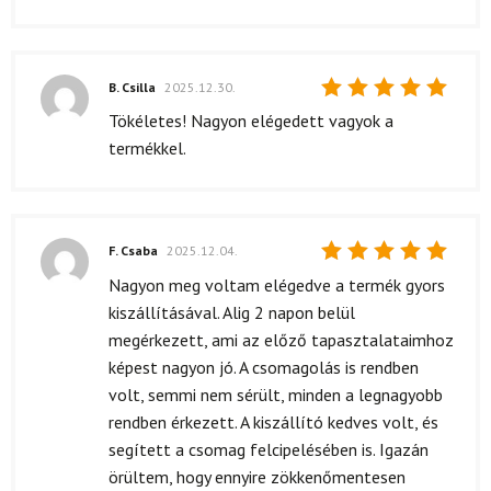
B. Csilla
2025.12.30.
Értékelés:
Tökéletes! Nagyon elégedett vagyok a
5
/ 5
termékkel.
F. Csaba
2025.12.04.
Értékelés:
Nagyon meg voltam elégedve a termék gyors
5
/ 5
kiszállításával. Alig 2 napon belül
megérkezett, ami az előző tapasztalataimhoz
képest nagyon jó. A csomagolás is rendben
volt, semmi nem sérült, minden a legnagyobb
rendben érkezett. A kiszállító kedves volt, és
segített a csomag felcipelésében is. Igazán
örültem, hogy ennyire zökkenőmentesen