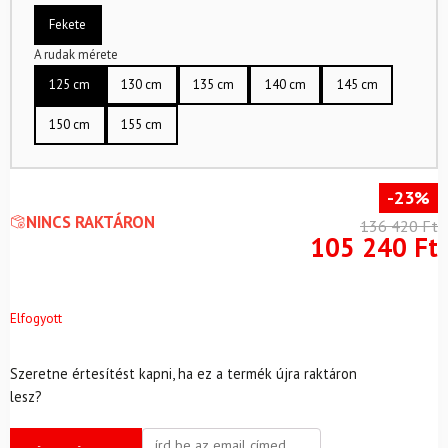
Fekete
A rudak mérete
125 cm
130 cm
135 cm
140 cm
145 cm
150 cm
155 cm
-23%
NINCS RAKTÁRON
136 420
Ft
105 240
Ft
Elfogyott
Szeretne értesítést kapni, ha ez a termék újra raktáron
lesz?