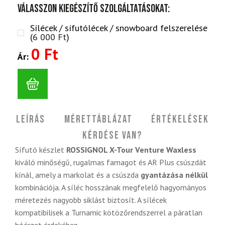
Válasszon kiegészítő szolgáltatásokat:
Sílécek / sífutólécek / snowboard felszerelése
(
6 000
Ft
)
0 Ft
Ár:
Leírás
Mérettáblázat
Értékelések
Kérdése van?
Sífutó készlet
ROSSIGNOL X-Tour Venture Waxless
kiváló minőségű, rugalmas famagot és AR Plus csúszdát
kínál, amely a markolat és a csúszda
gyantázása nélkül
kombinációja. A síléc hosszának megfelelő hagyományos
méretezés nagyobb siklást biztosít. A sílécek
kompatibilisek a Turnamic kötözőrendszerrel a páratlan