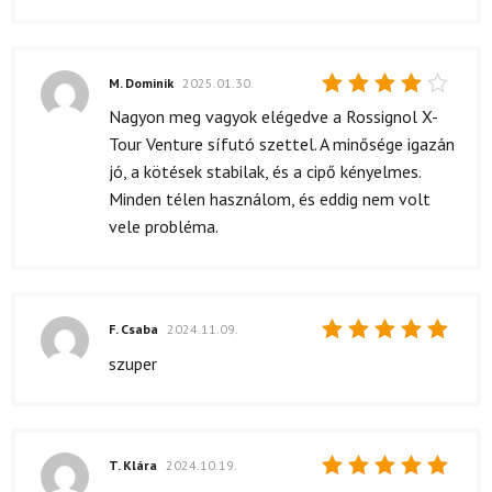
M. Dominik
2025.01.30.
Értékelés:
Nagyon meg vagyok elégedve a Rossignol X-
4
/ 5
Tour Venture sífutó szettel. A minősége igazán
jó, a kötések stabilak, és a cipő kényelmes.
Minden télen használom, és eddig nem volt
vele probléma.
F. Csaba
2024.11.09.
Értékelés:
szuper
5
/ 5
T. Klára
2024.10.19.