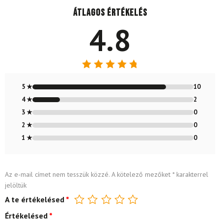
Átlagos értékelés
4.8
Értékelés:
4.83
/ 5
5 ★
10
4 ★
2
3 ★
0
2 ★
0
1 ★
0
Az e-mail címet nem tesszük közzé.
A kötelező mezőket
*
karakterrel
jelöltük
A te értékelésed
*
Értékelésed
*