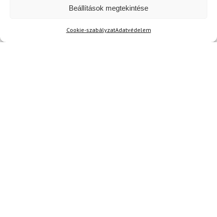
Beállítások megtekintése
Cookie-szabályzat
Adatvédelem
Kérdése van?
info@topskisport.hu
Név
E-mail
Az üzeneted