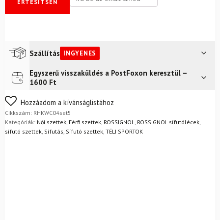
ÉRTESÍTSEN
Szállítás
INGYENES
Egyszerű visszaküldés a PostFoxon keresztül –
Futár a címre
Ingyenes
1600 Ft
Nem biztos a választásában? Semmi gond – a terméket
Hozzáadom a kívánságlistához
egyszerűen visszaküldheti 14 napon belül, indoklás nélkül.
Cikkszám:
RHKWC04set5
Mik a visszaküldés feltételei?
Kategóriák:
Női szettek
,
Férfi szettek
,
ROSSIGNOL
,
ROSSIGNOL sífutólécek,
sífutó szettek
,
Sífutás
,
Sífutó szettek
,
TÉLI SPORTOK