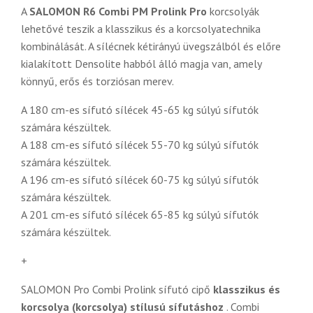
A
SALOMON R6 Combi PM Prolink Pro
korcsolyák
lehetővé teszik a klasszikus és a korcsolyatechnika
kombinálását. A sílécnek kétirányú üvegszálból és előre
kialakított Densolite habból álló magja van, amely
könnyű, erős és torziósan merev.
A 180 cm-es sífutó sílécek 45-65 kg súlyú sífutók
számára készültek.
A 188 cm-es sífutó sílécek 55-70 kg súlyú sífutók
számára készültek.
A 196 cm-es sífutó sílécek 60-75 kg súlyú sífutók
számára készültek.
A 201 cm-es sífutó sílécek 65-85 kg súlyú sífutók
számára készültek.
+
SALOMON Pro Combi Prolink sífutó cipő
klasszikus és
korcsolya (korcsolya) stílusú sífutáshoz
. Combi