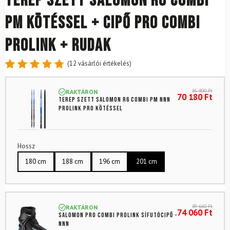
Terep szett SALOMON R6 Combi
PM kötéssel + cipő PRO Combi
Prolink + rudak
(
12
vásárlói értékelés)
Értékelés
12
4.83
az
85 800
Ft
RAKTÁRON
5-ből,
70 180
Ft
Terep szett SALOMON R6 Combi PM NNN
értékelés
Prolink Pro kötéssel
alapján
Hossz
180 cm
188 cm
196 cm
201 cm
89 660
Ft
RAKTÁRON
74 060
Ft
SALOMON Pro Combi Prolink sífutócipő -
NNN