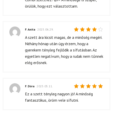
örülök, hogy ezt választottam.
F. Anita
2025.06.29.
Értékelés:
A szett ára kicsit magas, de a minőség megéri.
4
/ 5
Néhány hónap után úgy érzem, hogy a
gyerekem tényleg fejlődik a sífutásban. Az
egyetlen negatívum, hogy a rudak nem tűnnek
elég erősnek.
F. Dóra
2025.05.11.
Értékelés:
Ez a szett tényleg nagyon jó! A minőség
5
/ 5
fantasztikus, öröm vele sífutni.