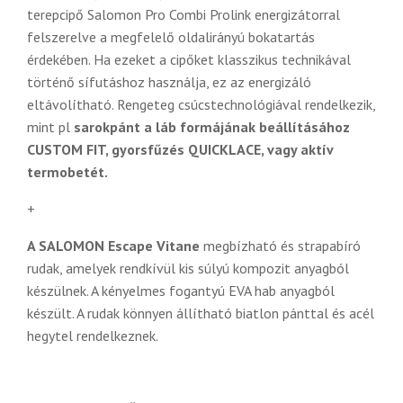
terepcipő Salomon Pro Combi Prolink energizátorral
felszerelve a megfelelő oldalirányú bokatartás
érdekében. Ha ezeket a cipőket klasszikus technikával
történő sífutáshoz használja, ez az energizáló
eltávolítható. Rengeteg csúcstechnológiával rendelkezik,
mint pl
sarokpánt a láb formájának beállításához
CUSTOM FIT, gyorsfűzés QUICKLACE, vagy aktív
termobetét.
+
A SALOMON Escape Vitane
megbízható és strapabíró
rudak, amelyek rendkívül kis súlyú kompozit anyagból
készülnek. A kényelmes fogantyú EVA hab anyagból
készült. A rudak könnyen állítható biatlon pánttal és acél
hegytel rendelkeznek.