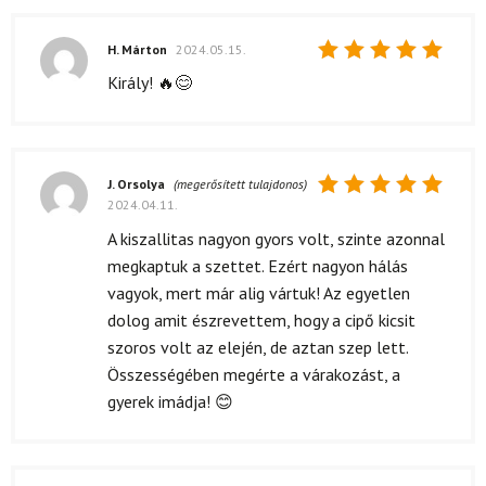
H. Márton
2024.05.15.
Értékelés:
Király! 🔥😊
5
/ 5
J. Orsolya
(megerősített tulajdonos)
2024.04.11.
Értékelés:
5
/ 5
A kiszallitas nagyon gyors volt, szinte azonnal
megkaptuk a szettet. Ezért nagyon hálás
vagyok, mert már alig vártuk! Az egyetlen
dolog amit észrevettem, hogy a cipő kicsit
szoros volt az elején, de aztan szep lett.
Összességében megérte a várakozást, a
gyerek imádja! 😊