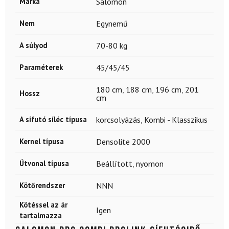
Márka
Salomon
Nem
Egynemű
A súlyod
70-80 kg
Paraméterek
45/45/45
180 cm
,
188 cm
,
196 cm
,
201
Hossz
cm
A sífutó síléc típusa
korcsolyázás
,
Kombi - Klasszikus
Kernel típusa
Densolite 2000
Útvonal típusa
Beállított
,
nyomon
Kötőrendszer
NNN
Kötéssel az ár
Igen
tartalmazza