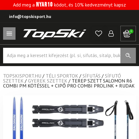
NYAR10
Add meg a
kódot, és 10% kedvezményt kapsz
info@topskisport.hu
0
Products
search
TOPSKISPORT.HU
/
TÉLI SPORTOK
/
SÍFUTÁS
/
SÍFUTÓ
SZETTEK
/
GYEREK SZETTEK
/
TEREP SZETT SALOMON R6
COMBI PM KÖTÉSSEL + CIPŐ PRO COMBI PROLINK + RUDAK