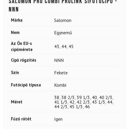
SALOMON Pro Combi Prolink sífutócipő -
NNN
Márka
Salomon
Nem
Egynemű
Az Ön EU-s
43
,
44
,
45
cipőmérete
Cipő rögzítés
NNN
Szín
Fekete
Futócipő típusa
Kombi
38
,
38 2/3
,
39 1/3
,
40
,
40 2/3
,
Méret
41 1/3
,
42
,
42 2/3
,
43 1/3
,
44
,
44 2/3
,
45 1/3
,
46
Fűző rátét
Igen