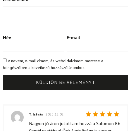
Név
E-mail
A nevem, e-mail címem, és weboldalcímem mentése a
böngészőben a következő hozzászólásomhoz.
T. István
2025.12.02.
Értékelés:
Nagyon jó áron jutottam hozzá a Salomon R6
5
/ 5
Combi szetthez! 👍⭐ A minősége is szuper,