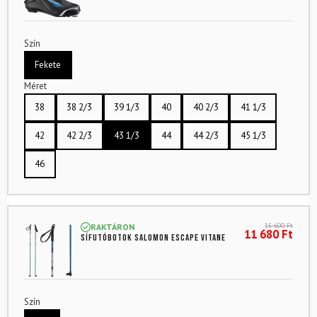
Szín
Fekete
Méret
38
38 2/3
39 1/3
40
40 2/3
41 1/3
42
42 2/3
43 1/3
44
44 2/3
45 1/3
46
15 600
Ft
RAKTÁRON
11 680
Ft
Sífutóbotok SALOMON Escape Vitane
Szín