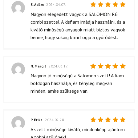
S. Ádám
2024.04.07.
Értékelés:
Nagyon elégedett vagyok a SALOMON R6
5
/ 5
combi szettel. A kisfiam imádja használni, és a
kiváló minőségű anyagok miatt biztos vagyok
benne, hogy sokáig bírni fogja a gyűrődést.
N. Margit
2024.03.17.
Értékelés:
Nagyon jó minőségű a Salomon szett! A fiam
5
/ 5
boldogan használja, és tényleg megvan
minden, amire szüksége van.
P. Erika
2024.02.28.
Értékelés:
A szett minősége kiváló, mindenképp ajánlom
5
/ 5
a többi szülőnek!