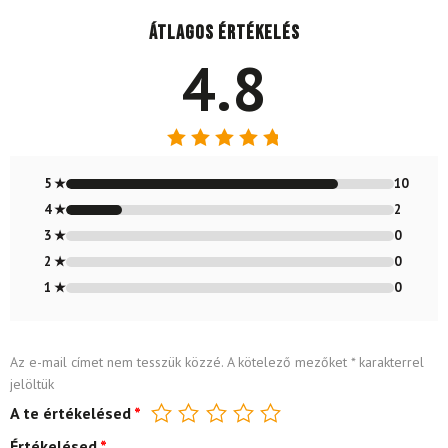
Átlagos értékelés
4.8
Értékelés:
4.83
/ 5
5 ★
10
4 ★
2
3 ★
0
2 ★
0
1 ★
0
Az e-mail címet nem tesszük közzé.
A kötelező mezőket
*
karakterrel
jelöltük
A te értékelésed
*
Értékelésed
*