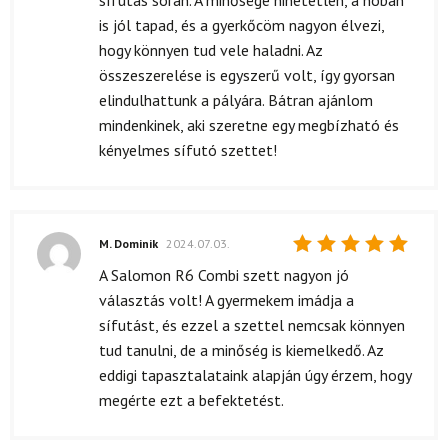
sífutás során. A minősége hihetetlen, a hóban
is jól tapad, és a gyerkőcöm nagyon élvezi,
hogy könnyen tud vele haladni. Az
összeszerelése is egyszerű volt, így gyorsan
elindulhattunk a pályára. Bátran ajánlom
mindenkinek, aki szeretne egy megbízható és
kényelmes sífutó szettet!
M. Dominik
2024.07.03.
Értékelés:
A Salomon R6 Combi szett nagyon jó
5
/ 5
választás volt! A gyermekem imádja a
sífutást, és ezzel a szettel nemcsak könnyen
tud tanulni, de a minőség is kiemelkedő. Az
eddigi tapasztalataink alapján úgy érzem, hogy
megérte ezt a befektetést.