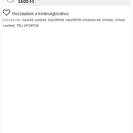
1600 Ft
PRO
Combi
Nem biztos a választásában? Semmi gond – a terméket
Hozzáadom a kívánságlistához
Prolink
egyszerűen visszaküldheti 14 napon belül, indoklás nélkül.
Kategóriák:
Gyerek szettek
,
SALOMON
,
SALOMON sífutólécek
,
Sífutás
,
Sífutó
+
Mik a visszaküldés feltételei?
szettek
,
TÉLI SPORTOK
rudak
mennyiség