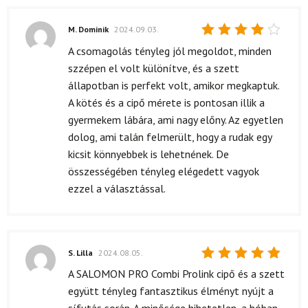
M. Dominik
2024.09.03.
Értékelés:
A csomagolás tényleg jól megoldot, minden
4
/ 5
szzépen el volt különítve, és a szett
állapotban is perfekt volt, amikor megkaptuk.
A kötés és a cipő mérete is pontosan illik a
gyermekem lábára, ami nagy előny. Az egyetlen
dolog, ami talán felmerült, hogy a rudak egy
kicsit könnyebbek is lehetnének. De
összességében tényleg elégedett vagyok
ezzel a választással.
S. Lilla
2024.08.05.
Értékelés:
A SALOMON PRO Combi Prolink cipő és a szett
5
/ 5
együtt tényleg fantasztikus élményt nyújt a