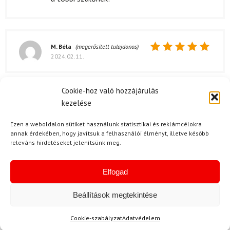
M. Béla
(megerősített tulajdonos)
2024.02.11.
Értékelés:
5
/ 5
Kérdése van?
Cookie-hoz való hozzájárulás
kezelése
Ezen a weboldalon sütiket használunk statisztikai és reklámcélokra
annak érdekében, hogy javítsuk a felhasználói élményt, illetve később
releváns hirdetéseket jelenítsünk meg.
Elfogad
Kérdése van?
info@topskisport.hu
Beállítások megtekintése
Cookie-szabályzat
Adatvédelem