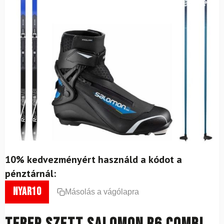
10% kedvezményért használd a kódot a
pénztárnál:
nyar10
Másolás a vágólapra