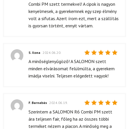
5
/ 5
Combi PM szett termekvel! A cipok is nagyon
kenyelmesek, a gyerekemnek egy szep élmény
volt a sifutas. Azert írom ezt, mert a szállítás
is gyorsan történt, ennyit vártam.
S. Ilona
2024.06.20.
Értékelés:
A minőséglenyűgöző! A SALOMON szett
5
/ 5
minden elvárásomat felülmúlta, a gyerekem
imádja viselni. Teljesen elégedett vagyok!
F. Barnabás
2024.06.19.
Értékelés:
Szerintem a SALOMON R6 Combi PM szett
5
/ 5
ára teljesen fair, főleg ha az összes többi
terméket nézem a piacon. A minőség meg a