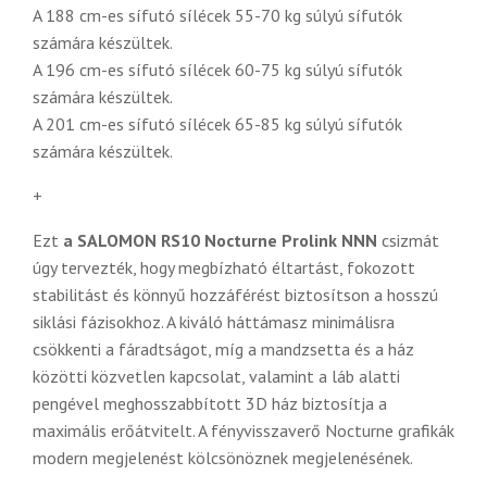
A 188 cm-es sífutó sílécek 55-70 kg súlyú sífutók
számára készültek.
A 196 cm-es sífutó sílécek 60-75 kg súlyú sífutók
számára készültek.
A 201 cm-es sífutó sílécek 65-85 kg súlyú sífutók
számára készültek.
+
Ezt
a SALOMON RS10 Nocturne Prolink NNN
csizmát
úgy tervezték, hogy megbízható éltartást, fokozott
stabilitást és könnyű hozzáférést biztosítson a hosszú
siklási fázisokhoz. A kiváló háttámasz minimálisra
csökkenti a fáradtságot, míg a mandzsetta és a ház
közötti közvetlen kapcsolat, valamint a láb alatti
pengével meghosszabbított 3D ház biztosítja a
maximális erőátvitelt.
A fényvisszaverő Nocturne grafikák
modern megjelenést kölcsönöznek megjelenésének.