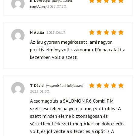
K. Dorottya
(megerősített
tulajdonos)
2025.07.20.
Értékelés:
5
/ 5
N. Attila
2025.06.17.
Értékelés:
Az áru gyorsan megérkezett, ami nagyon
5
/ 5
pozitív élmény volt számomra. Pár nap alatt a
kezemben volt a szett.
T. Dávid
(megerősített tulajdonos)
2025.01.30.
Értékelés:
5
/ 5
A csomagolás a SALOMON R6 Combi PM
szett esetében nagyon jól meg volt oldva. A
szett minden eleme biztonságosan és
sértetlenül érkezett meg. A karton doboz erős
volt, és jól védte a sílécet és a cipőt is. A