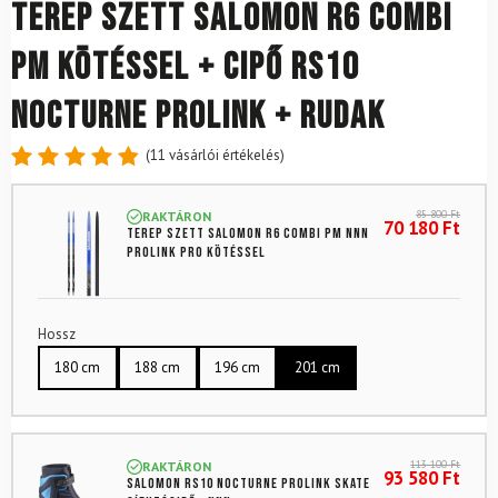
Terep szett SALOMON R6 Combi
PM kötéssel + cipő RS10
Nocturne Prolink + rudak
(
11
vásárlói értékelés)
Értékelés
11
4.91
az
85 800
Ft
RAKTÁRON
5-ből,
70 180
Ft
Terep szett SALOMON R6 Combi PM NNN
értékelés
Prolink Pro kötéssel
alapján
Hossz
180 cm
188 cm
196 cm
201 cm
113 100
Ft
RAKTÁRON
93 580
Ft
SALOMON RS10 Nocturne Prolink skate