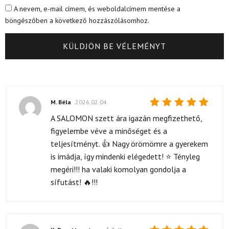
A nevem, e-mail címem, és weboldalcímem mentése a
böngészőben a következő hozzászólásomhoz.
M. Béla
2026.02.04.
Értékelés:
A SALOMON szett ára igazán megfizethető,
5
/ 5
figyelembe véve a minőséget és a
teljesítményt. 👍 Nagy örömömre a gyerekem
is imádja, így mindenki elégedett! ⭐ Tényleg
megéri!!! ha valaki komolyan gondolja a
sífutást! 🔥!!!