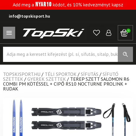
NYAR10
Add meg a
kódot, és 10% kedvezményt kapsz
info@topskisport.hu
0
Products
search
TOPSKISPORT.HU
/
TÉLI SPORTOK
/
SÍFUTÁS
/
SÍFUTÓ
SZETTEK
/
GYEREK SZETTEK
/
TEREP SZETT SALOMON R6
COMBI PM KÖTÉSSEL + CIPŐ RS10 NOCTURNE PROLINK +
RUDAK