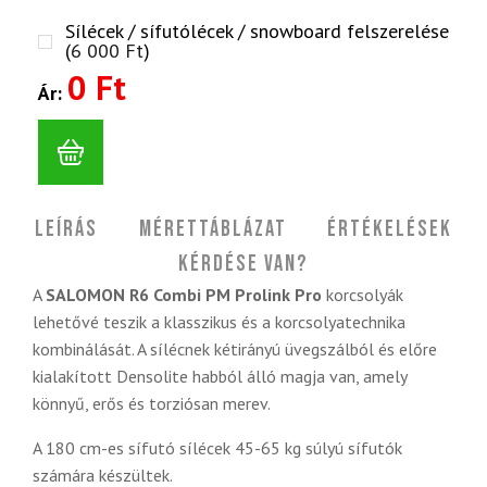
Sílécek / sífutólécek / snowboard felszerelése
(
6 000
Ft
)
0 Ft
Ár:
Leírás
Mérettáblázat
Értékelések
Kérdése van?
A
SALOMON R6 Combi PM Prolink Pro
korcsolyák
lehetővé teszik a klasszikus és a korcsolyatechnika
kombinálását. A sílécnek kétirányú üvegszálból és előre
kialakított Densolite habból álló magja van, amely
könnyű, erős és torziósan merev.
A 180 cm-es sífutó sílécek 45-65 kg súlyú sífutók
számára készültek.