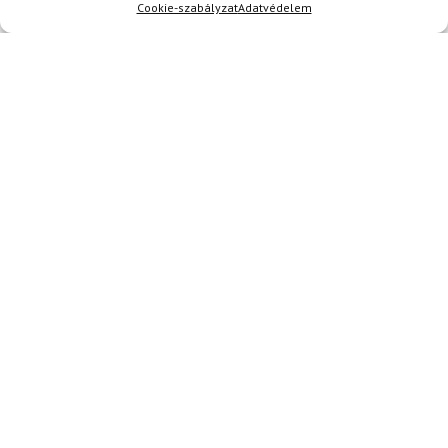
Cookie-szabályzat
Adatvédelem
ajánlom, aki jó minőségű sífutó szettet keres!
Kérdése van?
Kérdése van?
info@topskisport.hu
Név