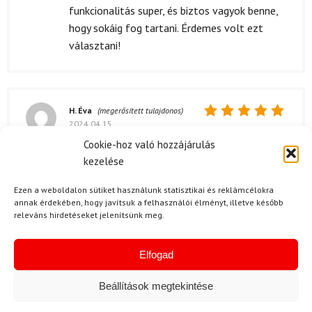
funkcionalitás super, és biztos vagyok benne,
hogy sokáig fog tartani. Érdemes volt ezt
választani!
H. Éva
(megerősített tulajdonos)
2024.04.15.
Értékelés:
5
/ 5
Cookie-hoz való hozzájárulás
Nagyon elégedett vagyok a SALOMON R6
kezelése
Combi PM szettel, amit a gyerekemnek
vásároltam. A minőség egyszerűen kiváló, az
Ezen a weboldalon sütiket használunk statisztikai és reklámcélokra
anyagok strapabírók, és a kötés is nagyon
annak érdekében, hogy javítsuk a felhasználói élményt, illetve később
stabil. A cipő pedig kényelmes, még hosszú
releváns hirdetéseket jelenítsünk meg.
sífutás során sem panaszkodott. A szett
használata során csak pozitív tapasztalataink
Elfogad
voltak, és a gyermekem is azonnal
megszerette. Nagyon jól csúszik a hóban, és a
Beállítások megtekintése
sebessége is fantasztikus. Mindenkinek