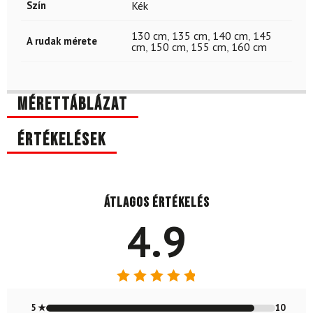
Szín
Kék
130 cm
,
135 cm
,
140 cm
,
145
A rudak mérete
cm
,
150 cm
,
155 cm
,
160 cm
Mérettáblázat
Értékelések
Átlagos értékelés
4.9
Értékelés:
4.91
/ 5
5 ★
10