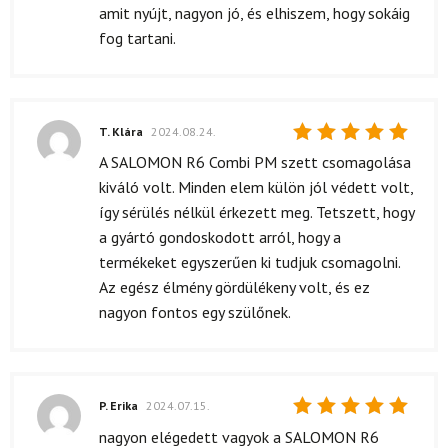
amit nyújt, nagyon jó, és elhiszem, hogy sokáig
fog tartani.
T. Klára
2024.08.24.
Értékelés:
A SALOMON R6 Combi PM szett csomagolása
5
/ 5
kiváló volt. Minden elem külön jól védett volt,
így sérülés nélkül érkezett meg. Tetszett, hogy
a gyártó gondoskodott arról, hogy a
termékeket egyszerűen ki tudjuk csomagolni.
Az egész élmény gördülékeny volt, és ez
nagyon fontos egy szülőnek.
P. Erika
2024.07.15.
Értékelés:
nagyon elégedett vagyok a SALOMON R6