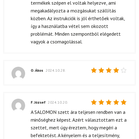
termékek szépen el voltak helyezve, ami
megakadályozta a mozgásukat szállítás
közben. Az instrukciók is jól érthetőek voltak,
így a használatba vétel sem okozott
problémát. Minden szempontból elégedett
vagyok a csomagolással.
O. Ákos
2024.10.28.
Értékelés:
4
/ 5
F. József
2024.10.20.
Értékelés:
A SALOMON szett ára teljesen rendben van a
5
/ 5
minőséghez képest. Azért választottam ezt a
szettet, mert úgy éreztem, hogy megéri a
befektetést. A kényelem és a teljesítmény,