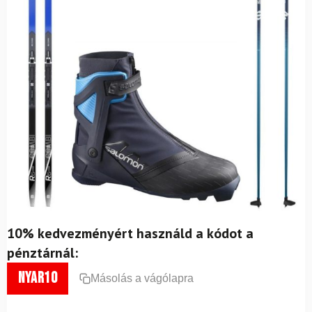
10% kedvezményért használd a kódot a
pénztárnál:
nyar10
Másolás a vágólapra