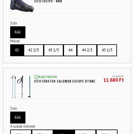
sífutócipő - NNN
Szín
Kék
Méret
42
42 2/3
43 1/3
44
44 2/3
45 1/3
15 600
Ft
RAKTÁRON
11 680
Ft
Sífutóbotok SALOMON Escape Vitane
Szín
Kék
A rudak mérete