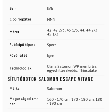
Szín
Kék
Cipő rögzítés
NNN
42
,
42 2/3
,
43 1/3
,
44
,
44 2/3
,
Méret
45 1/3
Futócipő típusa
Sport
Fűző rátét
Igen
Clima Salomon WP membrán
,
Technológiák
egyedi illeszkedés
,
Thinsulate
Sífutóbotok SALOMON Escape Vitane
Márka
Salomon
Magasságod cm-
160 - 170 cm
,
170 - 180 cm
,
180
- 190 cm
ben