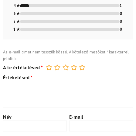
4 ★
1
3 ★
0
2 ★
0
1 ★
0
Az e-mail címet nem tesszük közzé.
A kötelező mezőket
*
karakterrel
jelöltük
A te értékelésed
*
Értékelésed
*
Név
E-mail