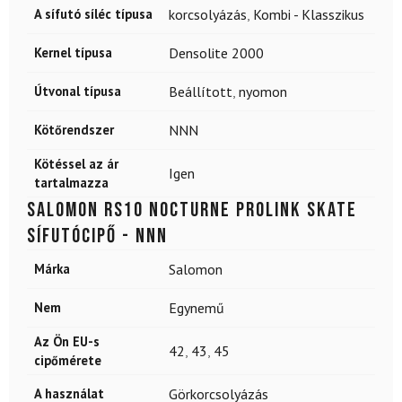
A sífutó síléc típusa
korcsolyázás
,
Kombi - Klasszikus
Kernel típusa
Densolite 2000
Útvonal típusa
Beállított
,
nyomon
Kötőrendszer
NNN
Kötéssel az ár
Igen
tartalmazza
SALOMON RS10 Nocturne Prolink skate
sífutócipő - NNN
Márka
Salomon
Nem
Egynemű
Az Ön EU-s
42
,
43
,
45
cipőmérete
A használat
Görkorcsolyázás