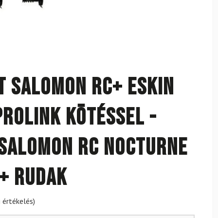
t SALOMON RC+ eSKIN
Prolink kötéssel -
 SALOMON RC Nocturne
 + rudak
 értékelés)