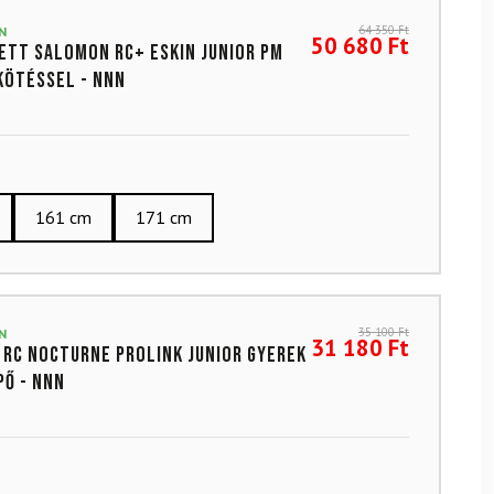
64 350
Ft
N
50 680
Ft
ett SALOMON RC+ eSKIN Junior PM
kötéssel - NNN
161 cm
171 cm
35 100
Ft
N
31 180
Ft
RC Nocturne Prolink Junior gyerek
pő - NNN