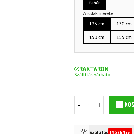
fehér
A rudak mérete
125 cm
130 cm
150 cm
155 cm
RAKTÁRON
Szállítás várható:
Terep
KO
szett
SALOMON
RC+
eSKIN
Junior
Szállítás
INGYENES