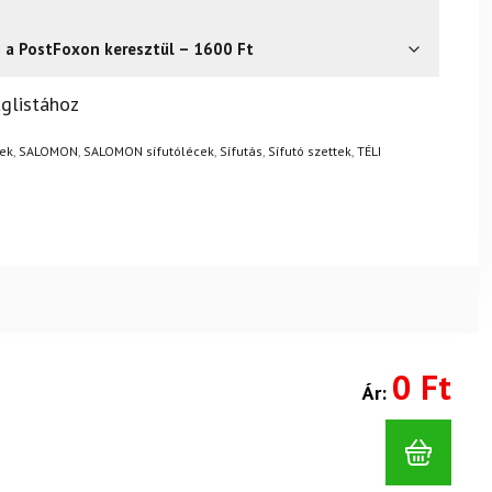
s a PostFoxon keresztül – 1600 Ft
? Semmi gond – a terméket egyszerűen visszaküldheti 14
glistához
.
Mik a visszaküldés feltételei?
tek
,
SALOMON
,
SALOMON sífutólécek
,
Sífutás
,
Sífutó szettek
,
TÉLI
0 Ft
Ár: