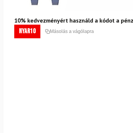
10% kedvezményért használd a kódot a pénz
nyar10
Másolás a vágólapra