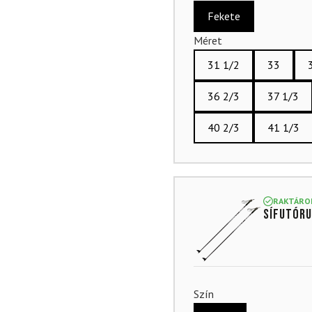
Fekete
Méret
31 1/2
33
36 2/3
37 1/3
40 2/3
41 1/3
RAKTÁRO
Sífutóru
Szín