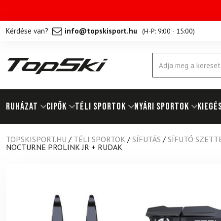
Kérdése van?
info@topskisport.hu
(
H-P: 9:00 - 15:00
)
Products
search
RUHÁZAT
Cipők
TÉLI SPORTOK
NYÁRI SPORTOK
KIEGÉ
TOPSKISPORT.HU
/
TÉLI SPORTOK
/
SÍFUTÁS
/
SÍFUTÓ SZETT
NOCTURNE PROLINK JR + RUDAK