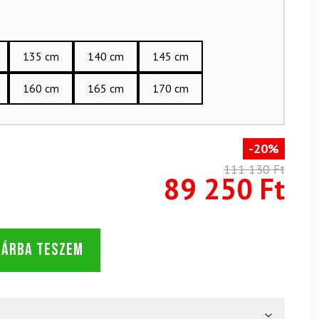
135 cm
140 cm
145 cm
160 cm
165 cm
170 cm
-20%
111 130 Ft
89 250 Ft
SÁRBA TESZEM