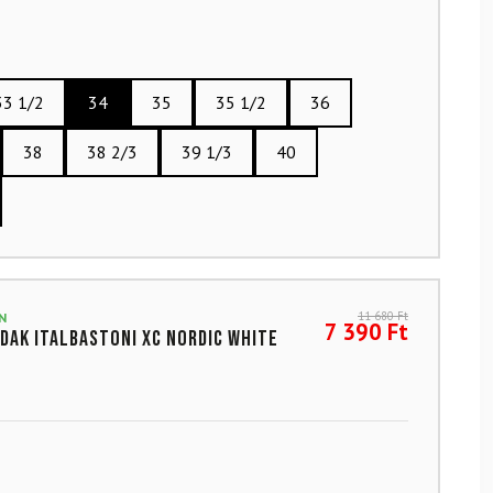
33 1/2
34
35
35 1/2
36
38
38 2/3
39 1/3
40
11 680
Ft
N
7 390
Ft
dak ITALBASTONI XC Nordic White