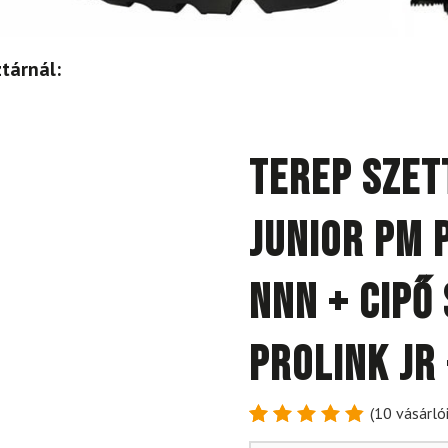
tárnál:
Terep szet
Junior PM 
NNN + cipő
Prolink JR
(
10
vásárlói
Értékelés
10