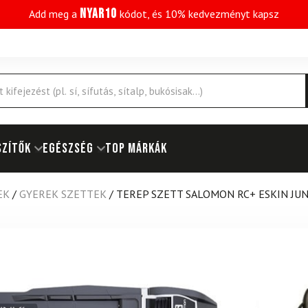
NYAR10
Add meg a
kódot, és 10% kedvezményt kapsz
SZÍTŐK
EGÉSZSÉG
Top márkák
EK
/
GYEREK SZETTEK
/
TEREP SZETT SALOMON RC+ ESKIN JUN