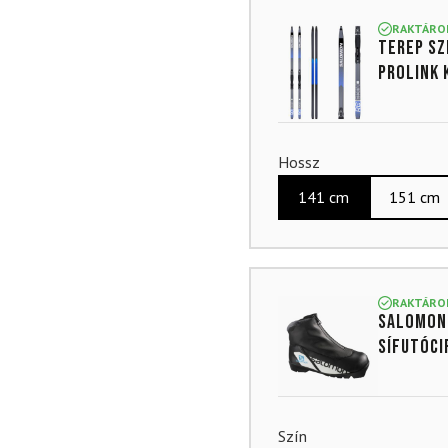
4.9
az 5-
ből,
RAKTÁRO
Terep sz
értékelés
alapján
Prolink 
Hossz
141 cm
151 cm
RAKTÁRO
SALOMON 
sífutóci
Szín