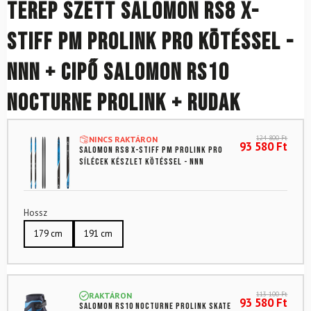
Terep szett SALOMON RS8 X-
Stiff PM Prolink Pro kötéssel -
NNN + Cipő SALOMON RS10
Nocturne Prolink + rudak
124 800
Ft
NINCS RAKTÁRON
93 580
Ft
SALOMON RS8 X-Stiff PM Prolink Pro
sílécek készlet kötéssel - NNN
Hossz
179 cm
191 cm
113 100
Ft
RAKTÁRON
93 580
Ft
SALOMON RS10 Nocturne Prolink skate