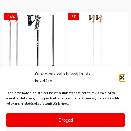
-16%
-8%
Cookie-hoz való hozzájárulás
kezelése
LEKI
LEKI
Síbotok LEKI Bold Lite S
Síbotok LEKI Stella S
Ezen a weboldalon sütiket használunk statisztikai és reklámcélokra
annak érdekében, hogy javítsuk a felhasználói élményt, illetve később
37 050 Ft
31 180 Ft
33 150 Ft
30 400 Ft
releváns hirdetéseket jelenítsünk meg.
Raktáron
Raktáron
Elfogad
-12%