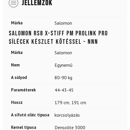
JELLEMZŐK
Márka
Salomon
SALOMON RS8 X-Stiff PM Prolink Pro
sílécek készlet kötéssel - NNN
Márka
Salomon
Nem
Egynemű
A súlyod
80-90 kg
Paraméterek
44-43-45
Hossz
179 cm
,
191 cm
A sífutó síléc típusa
korcsolyázás
Kernel típusa
Densolite 3000