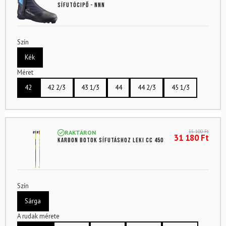
sífutócipő - NNN
Szín
Kék
Méret
42
42 2/3
43 1/3
44
44 2/3
45 1/3
35 100
Ft
RAKTÁRON
31 180
Ft
Karbon botok sífutáshoz LEKI CC 450
Szín
Sárga
A rudak mérete