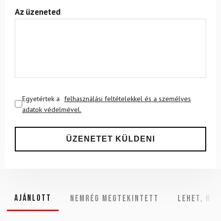
Az üzeneted
Egyetértek a
felhasználási feltételekkel és a személyes
adatok védelmével.
Ajánlott
NEMRÉG MEGTEKINTETT
Lehet, hog