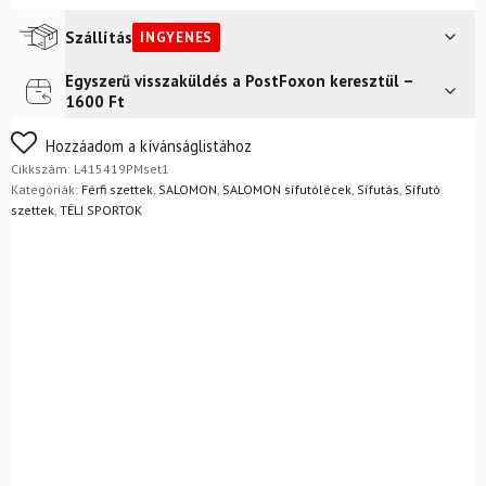
Szállítás
INGYENES
Egyszerű visszaküldés a PostFoxon keresztül –
Futár a címre
Ingyenes
1600 Ft
Nem biztos a választásában? Semmi gond – a terméket
Hozzáadom a kívánságlistához
egyszerűen visszaküldheti 14 napon belül, indoklás nélkül.
Cikkszám:
L415419PMset1
Mik a visszaküldés feltételei?
Kategóriák:
Férfi szettek
,
SALOMON
,
SALOMON sífutólécek
,
Sífutás
,
Sífutó
szettek
,
TÉLI SPORTOK