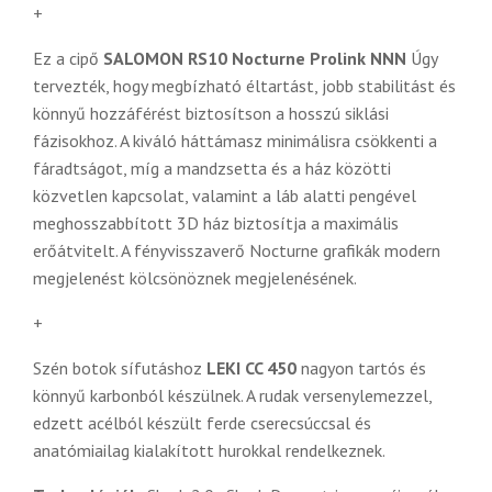
+
Ez a cipő
SALOMON RS10 Nocturne Prolink NNN
Úgy
tervezték, hogy megbízható éltartást, jobb stabilitást és
könnyű hozzáférést biztosítson a hosszú siklási
fázisokhoz. A kiváló háttámasz minimálisra csökkenti a
fáradtságot, míg a mandzsetta és a ház közötti
közvetlen kapcsolat, valamint a láb alatti pengével
meghosszabbított 3D ház biztosítja a maximális
erőátvitelt.
A fényvisszaverő Nocturne grafikák modern
megjelenést kölcsönöznek megjelenésének.
+
Szén botok sífutáshoz
LEKI CC 450
nagyon tartós és
könnyű karbonból készülnek. A rudak versenylemezzel,
edzett acélból készült ferde cserecsúccsal és
anatómiailag kialakított hurokkal rendelkeznek.