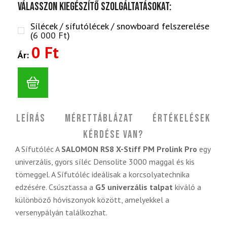
Válasszon kiegészítő szolgáltatásokat:
Sílécek / sífutólécek / snowboard felszerelése
(
6 000
Ft
)
0 Ft
Ár:
Leírás
Mérettáblázat
Értékelések
Kérdése van?
A Sífutóléc A
SALOMON RS8 X-Stiff PM Prolink Pro
egy
univerzális, gyors síléc Densolite 3000 maggal és kis
tömeggel. A Sífutóléc ideálisak a korcsolyatechnika
edzésére. Csúsztassa a
G5 univerzális talpat
kiváló a
különböző hóviszonyok között, amelyekkel a
versenypályán találkozhat.