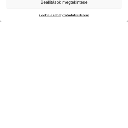
Ingyenes szállítás
Beállítások megtekintése
Cookie-szabályzat
Adatvédelem
11
LEKI
Síkesztyű LEKI Detect XT
3D Mitt
50 700 Ft
44 830 Ft
Raktáron