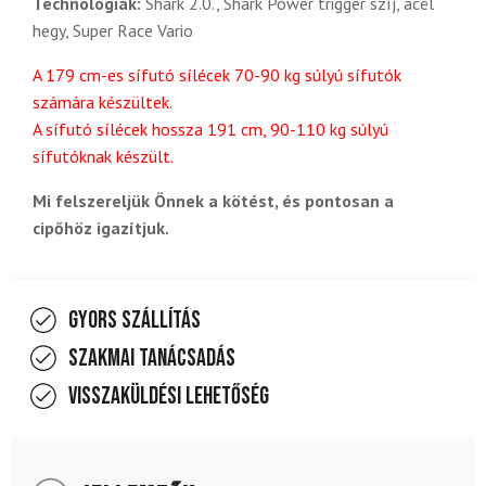
Technológiák:
Shark 2.0., Shark Power trigger szíj, acél
hegy, Super Race Vario
A 179 cm-es sífutó sílécek 70-90 kg súlyú sífutók
számára készültek.
A sífutó sílécek hossza 191 cm, 90-110 kg súlyú
sífutóknak készült.
Mi felszereljük Önnek a kötést, és pontosan a
cipőhöz igazítjuk.
Gyors szállítás
Szakmai tanácsadás
Visszaküldési lehetőség