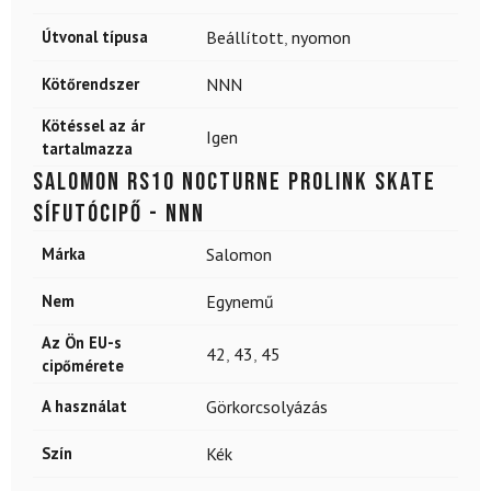
Útvonal típusa
Beállított
,
nyomon
Kötőrendszer
NNN
Kötéssel az ár
Igen
tartalmazza
SALOMON RS10 Nocturne Prolink skate
sífutócipő - NNN
Márka
Salomon
Nem
Egynemű
Az Ön EU-s
42
,
43
,
45
cipőmérete
A használat
Görkorcsolyázás
Szín
Kék