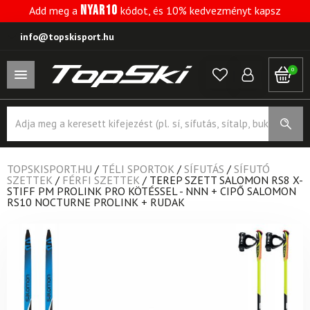
NYAR10
Add meg a
kódot, és 10% kedvezményt kapsz
info@topskisport.hu
0
Products
search
TOPSKISPORT.HU
/
TÉLI SPORTOK
/
SÍFUTÁS
/
SÍFUTÓ
SZETTEK
/
FÉRFI SZETTEK
/
TEREP SZETT SALOMON RS8 X-
STIFF PM PROLINK PRO KÖTÉSSEL - NNN + CIPŐ SALOMON
RS10 NOCTURNE PROLINK + RUDAK