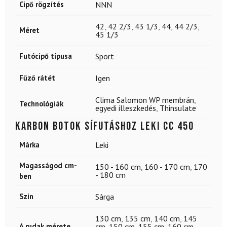
Cipő rögzítés
NNN
42
,
42 2/3
,
43 1/3
,
44
,
44 2/3
,
Méret
45 1/3
Futócipő típusa
Sport
Fűző rátét
Igen
Clima Salomon WP membrán
,
Technológiák
egyedi illeszkedés
,
Thinsulate
Karbon botok sífutáshoz LEKI CC 450
Márka
Leki
Magasságod cm-
150 - 160 cm
,
160 - 170 cm
,
170
- 180 cm
ben
Szín
Sárga
130 cm
,
135 cm
,
140 cm
,
145
A rudak mérete
cm
,
150 cm
,
155 cm
,
160 cm
,