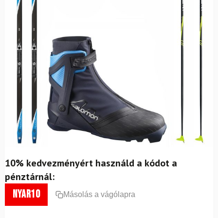
10% kedvezményért használd a kódot a
pénztárnál:
nyar10
Másolás a vágólapra