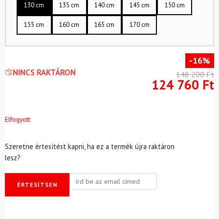
130 cm
135 cm
140 cm
145 cm
150 cm
155 cm
160 cm
165 cm
170 cm
-16%
NINCS RAKTÁRON
148 200
Ft
124 760
Ft
Elfogyott
Szeretne értesítést kapni, ha ez a termék újra raktáron
lesz?
ÉRTESÍTSEN