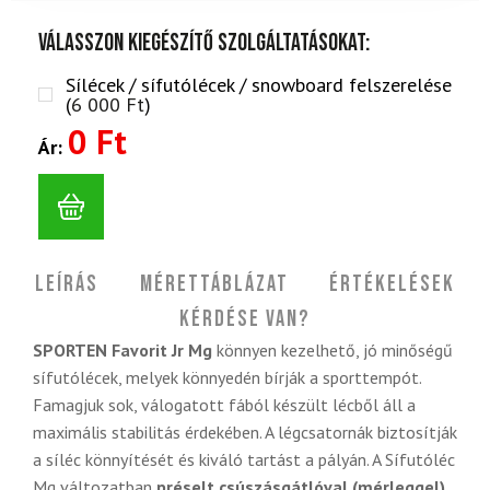
Válasszon kiegészítő szolgáltatásokat:
Sílécek / sífutólécek / snowboard felszerelése
(
6 000
Ft
)
0 Ft
Ár:
Leírás
Mérettáblázat
Értékelések
Kérdése van?
SPORTEN Favorit Jr Mg
könnyen kezelhető, jó minőségű
sífutólécek, melyek könnyedén bírják a sporttempót.
Famagjuk sok, válogatott fából készült lécből áll a
maximális stabilitás érdekében. A légcsatornák biztosítják
a síléc könnyítését és kiváló tartást a pályán. A Sífutóléc
Mg változatban
préselt csúszásgátlóval
(mérleggel)
.