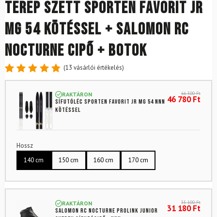
Terep szett SPORTEN Favorit Jr
Mg 54 kötéssel + SALOMON RC
Nocturne cipő + botok
(
13
vásárlói értékelés)
Értékelés
13
4.85
az
66 300
Ft
RAKTÁRON
5-ből,
46 780
Ft
Sífutóléc SPORTEN Favorit Jr Mg 54 NNN
értékelés
kötéssel
alapján
Hossz
140 cm
150 cm
160 cm
170 cm
35 100
Ft
RAKTÁRON
31 180
Ft
SALOMON RC Nocturne Prolink Junior