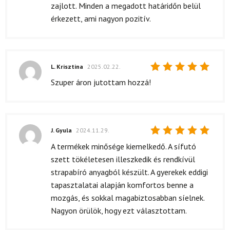
zajlott. Minden a megadott határidőn belül
érkezett, ami nagyon pozitív.
L. Krisztina
2025.02.22.
Értékelés:
Szuper áron jutottam hozzá!
5
/ 5
J. Gyula
2024.11.29.
Értékelés:
A termékek minősége kiemelkedő. A sífutó
5
/ 5
szett tökéletesen illeszkedik és rendkívül
strapabíró anyagból készült. A gyerekek eddigi
tapasztalatai alapján komfortos benne a
mozgás, és sokkal magabiztosabban síelnek.
Nagyon örülök, hogy ezt választottam.