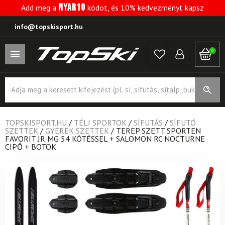
NYAR10
Add meg a
kódot, és 10% kedvezményt kapsz
info@topskisport.hu
0
Products
search
TOPSKISPORT.HU
/
TÉLI SPORTOK
/
SÍFUTÁS
/
SÍFUTÓ
SZETTEK
/
GYEREK SZETTEK
/
TEREP SZETT SPORTEN
FAVORIT JR MG 54 KÖTÉSSEL + SALOMON RC NOCTURNE
CIPŐ + BOTOK