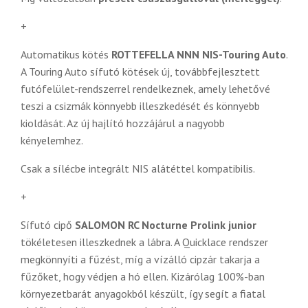
+
Automatikus kötés
ROTTEFELLA NNN NIS-Touring Auto
.
A Touring Auto sífutó kötések új, továbbfejlesztett
futófelület-rendszerrel rendelkeznek, amely lehetővé
teszi a csizmák könnyebb illeszkedését és könnyebb
kioldását. Az új hajlító hozzájárul a nagyobb
kényelemhez.
Csak a sílécbe integrált NIS alátéttel kompatibilis.
+
Sífutó cipő
SALOMON RC Nocturne Prolink junior
tökéletesen illeszkednek a lábra. A Quicklace rendszer
megkönnyíti a fűzést, míg a vízálló cipzár takarja a
fűzőket, hogy védjen a hó ellen.
Kizárólag 100%-ban
környezetbarát anyagokból készült, így segít a fiatal