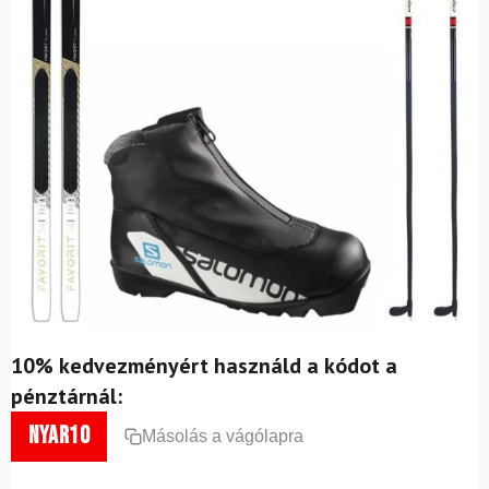
10% kedvezményért használd a kódot a
pénztárnál:
nyar10
Másolás a vágólapra