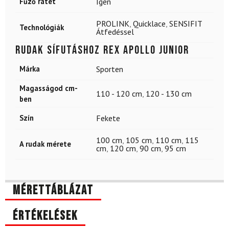
Fűző rátét
Igen
PROLINK
,
Quicklace
,
SENSIFIT
Technológiák
Átfedéssel
Rudak sífutáshoz REX Apollo Junior
Márka
Sporten
Magasságod cm-
110 - 120 cm
,
120 - 130 cm
ben
Szín
Fekete
100 cm
,
105 cm
,
110 cm
,
115
A rudak mérete
cm
,
120 cm
,
90 cm
,
95 cm
Mérettáblázat
Értékelések