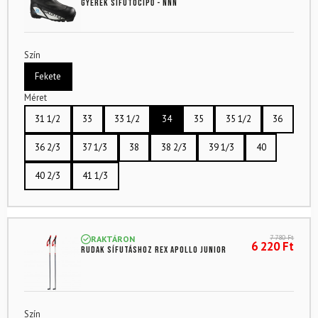
gyerek sífutócipő - NNN
Szín
Fekete
Méret
31 1/2
33
33 1/2
34
35
35 1/2
36
36 2/3
37 1/3
38
38 2/3
39 1/3
40
40 2/3
41 1/3
7 780
Ft
RAKTÁRON
6 220
Ft
Rudak sífutáshoz REX Apollo Junior
Szín