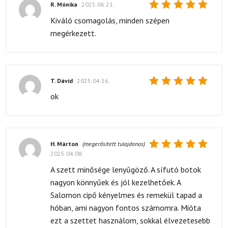
R. Mónika
2025.06.21.
Értékelés:
Kiváló csomagolás, minden szépen
5
/ 5
megérkezett.
T. Dávid
2025.04.16.
Értékelés:
ok
5
/ 5
H. Márton
(megerősített tulajdonos)
2025.04.08.
Értékelés:
5
/ 5
A szett minősége lenyűgöző. A sífutó botok
nagyon könnyűek és jól kezelhetőek. A
Salomon cipő kényelmes és remekül tapad a
hóban, ami nagyon fontos számomra. Mióta
ezt a szettet használom, sokkal élvezetesebb