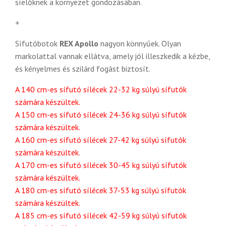
síelőknek a környezet gondozásában.
+
Sífutóbotok
REX Apollo
nagyon könnyűek. Olyan
markolattal vannak ellátva, amely jól illeszkedik a kézbe,
és kényelmes és szilárd fogást biztosít.
A 140 cm-es sífutó sílécek 22-32 kg súlyú sífutók
számára készültek.
A 150 cm-es sífutó sílécek 24-36 kg súlyú sífutók
számára készültek.
A 160 cm-es sífutó sílécek 27-42 kg súlyú sífutók
számára készültek.
A 170 cm-es sífutó sílécek 30-45 kg súlyú sífutók
számára készültek.
A 180 cm-es sífutó sílécek 37-53 kg súlyú sífutók
számára készültek.
A 185 cm-es sífutó sílécek 42-59 kg súlyú sífutók