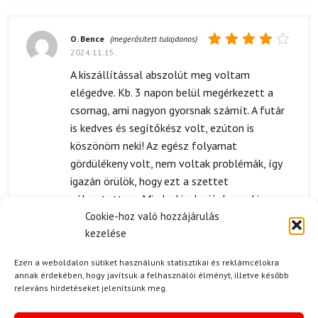
O. Bence
(megerősített tulajdonos)
2024.11.15.
Értékelés:
4
/ 5
A kiszállítással abszolút meg voltam
elégedve. Kb. 3 napon belül megérkezett a
csomag, ami nagyon gyorsnak számít. A futár
is kedves és segítőkész volt, ezúton is
köszönöm neki! Az egész folyamat
gördülékeny volt, nem voltak problémák, így
igazán örülök, hogy ezt a szettet
választottam. Mindenkinek ajánlom, aki
Cookie-hoz való hozzájárulás
hasonló terméket keres.
kezelése
Ezen a weboldalon sütiket használunk statisztikai és reklámcélokra
annak érdekében, hogy javítsuk a felhasználói élményt, illetve később
B. Lajos
2024.03.19.
releváns hirdetéseket jelenítsünk meg.
Értékelés:
A kiszállítás gyors volt, a szett pontosan
5
/ 5