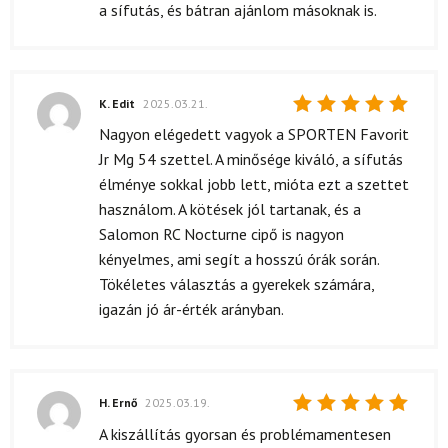
a sífutás, és bátran ajánlom másoknak is.
K. Edit
2025.03.21.
Értékelés:
Nagyon elégedett vagyok a SPORTEN Favorit
5
/ 5
Jr Mg 54 szettel. A minősége kiváló, a sífutás
élménye sokkal jobb lett, mióta ezt a szettet
használom. A kötések jól tartanak, és a
Salomon RC Nocturne cipő is nagyon
kényelmes, ami segít a hosszú órák során.
Tökéletes választás a gyerekek számára,
igazán jó ár-érték arányban.
H. Ernő
2025.03.19.
Értékelés:
A kiszállítás gyorsan és problémamentesen
5
/ 5