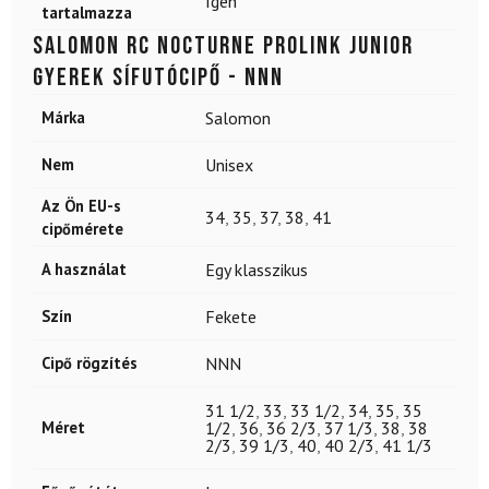
Igen
tartalmazza
SALOMON RC Nocturne Prolink Junior
gyerek sífutócipő - NNN
Márka
Salomon
Nem
Unisex
Az Ön EU-s
34
,
35
,
37
,
38
,
41
cipőmérete
A használat
Egy klasszikus
Szín
Fekete
Cipő rögzítés
NNN
31 1/2
,
33
,
33 1/2
,
34
,
35
,
35
Méret
1/2
,
36
,
36 2/3
,
37 1/3
,
38
,
38
2/3
,
39 1/3
,
40
,
40 2/3
,
41 1/3