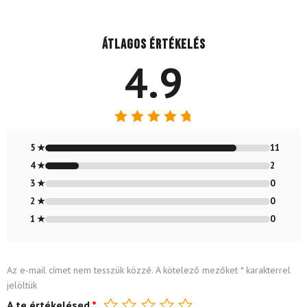
Átlagos értékelés
4.9
Értékelés:
4.85
/ 5
5 ★
11
4 ★
2
3 ★
0
2 ★
0
1 ★
0
Az e-mail címet nem tesszük közzé.
A kötelező mezőket
*
karakterrel
jelöltük
A te értékelésed
*