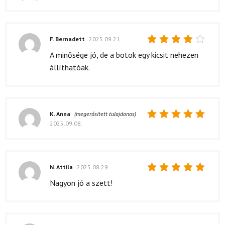
Értékelés:
5
/ 5
F. Bernadett
2025.09.21.
Értékelés:
A minősége jó, de a botok egy kicsit nehezen
4
/ 5
állíthatóak.
K. Anna
(megerősített tulajdonos)
2025.09.08.
Értékelés:
5
/ 5
N. Attila
2025.08.29.
Értékelés:
Nagyon jó a szett!
5
/ 5