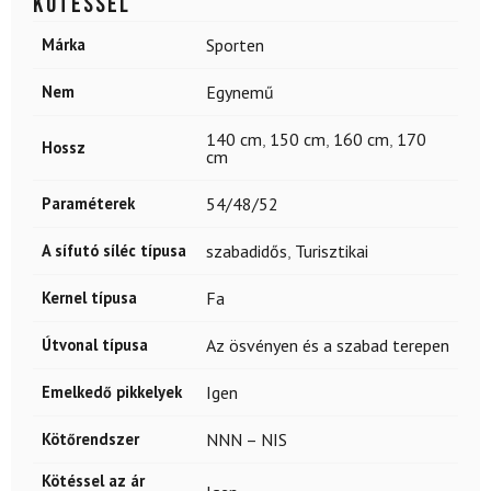
kötéssel
Márka
Sporten
Nem
Egynemű
140 cm
,
150 cm
,
160 cm
,
170
Hossz
cm
Paraméterek
54/48/52
A sífutó síléc típusa
szabadidős
,
Turisztikai
Kernel típusa
Fa
Útvonal típusa
Az ösvényen és a szabad terepen
Emelkedő pikkelyek
Igen
Kötőrendszer
NNN – NIS
Kötéssel az ár