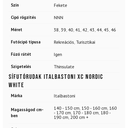
Szín
Fekete
Cipő rögzítés
NNN
Méret
38
,
39
,
40
,
41
,
42
,
43
,
44
,
45
,
46
Futócipő típusa
Rekreációs
,
Turisztikai
Fűző rátét
Igen
Szigetelés
Thinsulate
Sífutórudak ITALBASTONI XC Nordic
White
Márka
Italbastoni
140 - 150 cm
,
150 - 160 cm
,
160
Magasságod cm-
- 170 cm
,
170 - 180 cm
,
180 -
ben
190 cm
,
200 cm +