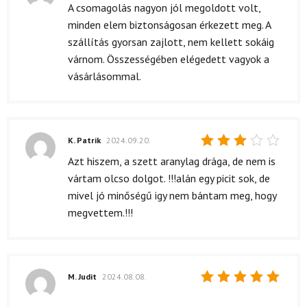
Értékelés:
A csomagolás nagyon jól megoldott volt,
4
/ 5
minden elem biztonságosan érkezett meg. A
szállítás gyorsan zajlott, nem kellett sokáig
várnom. Összességében elégedett vagyok a
vásárlásommal.
K. Patrik
2024.09.20.
Értékelés:
Azt hiszem, a szett aranylag drága, de nem is
3
/ 5
vártam olcso dolgot. !!!alán egy picit sok, de
mivel jó minőségű igy nem bántam meg, hogy
megvettem.!!!
M. Judit
2024.08.08.
Értékelés: