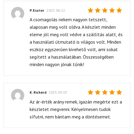
P. Eszter
2025.06.22.
Értékelés:
A csomagolás nekem nagyon tetszett,
5
/ 5
alaposan meg volt oldva. A készlet minden
eleme jól meg volt védve a szállítás alatt, és
a használati útmutató is világos volt. Minden
eszköz egyszerűen kivehető volt, ami sokat
segített a használatában. Összességében
minden nagyon jónak tűnik!
K. Richárd
2025.03.07.
Értékelés:
Az ár-érték arány remek, igazán megérte ezt a
5
/ 5
készletet megvenni. Kényelmesen tudok
sífutni, nem bántam meg a döntésemet.