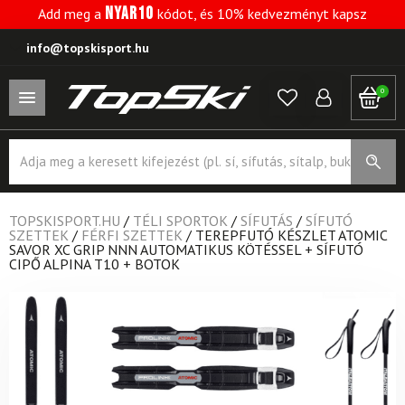
NYAR10
Add meg a
kódot, és 10% kedvezményt kapsz
info@topskisport.hu
0
Products
search
TOPSKISPORT.HU
/
TÉLI SPORTOK
/
SÍFUTÁS
/
SÍFUTÓ
SZETTEK
/
FÉRFI SZETTEK
/
TEREPFUTÓ KÉSZLET ATOMIC
SAVOR XC GRIP NNN AUTOMATIKUS KÖTÉSSEL + SÍFUTÓ
CIPŐ ALPINA T10 + BOTOK