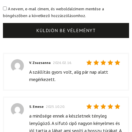
A nevem, e-mail címem, és weboldalcímem mentése a
böngészőben a következő hozzászólásomhoz.
V. Zsuzsanna
2026.02.16.
Értékelés:
A szállítás gyors volt, alig pár nap alatt
5
/ 5
megérkezett.
S. Emese
2025.10.20.
Értékelés:
a minősége ennek a készletnek tényleg
5
/ 5
lenyűgöző. A sífutó cipő nagyon kényelmes és
jól tartja a lábat ami segíti a hosszu túrákat. A