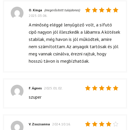
O. Kinga
(megerősített tulajdonos)
2025.03.06.
Értékelés:
5
/ 5
A minőség eléggé lenyűgöző volt, a sífutó
cipő nagyon jól illeszkedik a lábamra. A kötések
stabilak, még havon is jól működtek, amire
nem számítottam. Az anyagok tartósak és jól
meg vannak csinálva, érezni rajtuk, hogy
hosszú távon is megbízhatóak.
F. Ágnes
2025.01.02.
Értékelés:
szuper
5
/ 5
V. Zsuzsanna
2024.10.16.