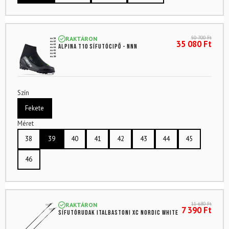
50 700
Ft
RAKTÁRON
35 080
Ft
ALPINA T10 sífutócipő - NNN
Szín
Fekete
Méret
38
39
40
41
42
43
44
45
46
11 680
Ft
RAKTÁRON
7 390
Ft
Sífutórudak ITALBASTONI XC Nordic White