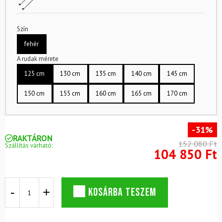
Szín
fehér
A rudak mérete
125 cm
130 cm
135 cm
140 cm
145 cm
150 cm
155 cm
160 cm
165 cm
170 cm
-31%
RAKTÁRON
152 080 Ft
Szállítás várható:
104 850 Ft
Terepfutó
KOSÁRBA TESZEM
készlet
ATOMIC
Savor