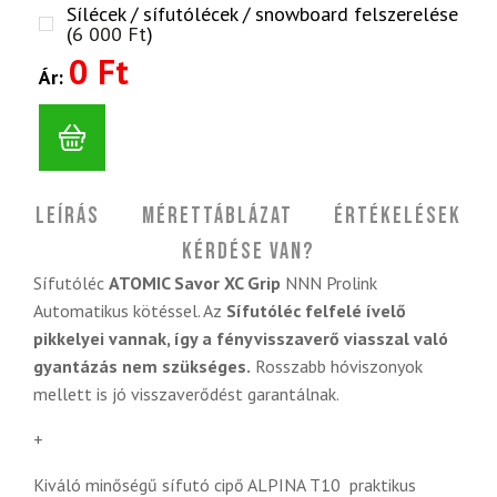
Sílécek / sífutólécek / snowboard felszerelése
(
6 000
Ft
)
0 Ft
Ár:
Leírás
Mérettáblázat
Értékelések
Kérdése van?
Sífutóléc
ATOMIC Savor XC Grip
NNN Prolink
Automatikus kötéssel. Az
Sífutóléc felfelé ívelő
pikkelyei vannak, így a fényvisszaverő viasszal való
gyantázás nem szükséges.
Rosszabb hóviszonyok
mellett is jó visszaverődést garantálnak.
+
Kiváló minőségű sífutó cipő ALPINA T10 praktikus