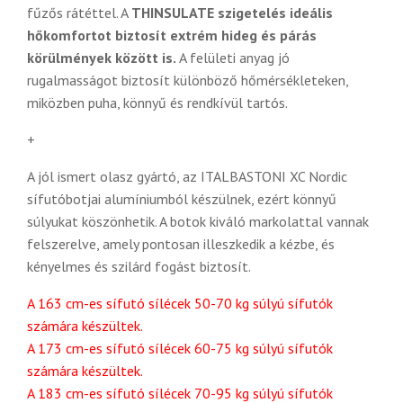
fűzős rátéttel. A
THINSULATE szigetelés ideális
hőkomfortot biztosít extrém hideg és párás
körülmények között is.
A felületi anyag jó
rugalmasságot biztosít különböző hőmérsékleteken,
miközben puha, könnyű és rendkívül tartós.
+
A jól ismert olasz gyártó, az ITALBASTONI XC Nordic
sífutóbotjai alumíniumból készülnek, ezért könnyű
súlyukat köszönhetik. A botok kiváló markolattal vannak
felszerelve, amely pontosan illeszkedik a kézbe, és
kényelmes és szilárd fogást biztosít.
A 163 cm-es sífutó sílécek 50-70 kg súlyú sífutók
számára készültek.
A 173 cm-es sífutó sílécek 60-75 kg súlyú sífutók
számára készültek.
A 183 cm-es sífutó sílécek 70-95 kg súlyú sífutók