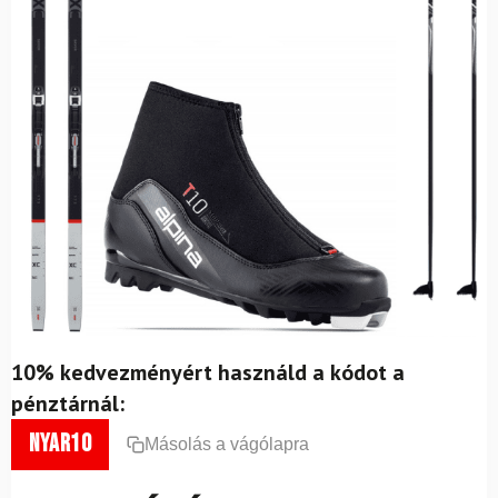
10% kedvezményért használd a kódot a
pénztárnál:
nyar10
Másolás a vágólapra