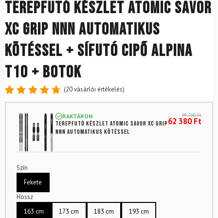
Terepfutó készlet ATOMIC Savor
XC Grip NNN Automatikus
kötéssel + Sífutó cipő ALPINA
T10 + Botok
(
20
vásárlói értékelés)
Értékelés
20
4.8
az 5-
89 700
Ft
RAKTÁRON
ből,
62 380
Ft
Terepfutó készlet ATOMIC Savor XC Grip
értékelés
NNN Automatikus kötéssel
alapján
Szín
Fekete
Hossz
163 cm
173 cm
183 cm
193 cm