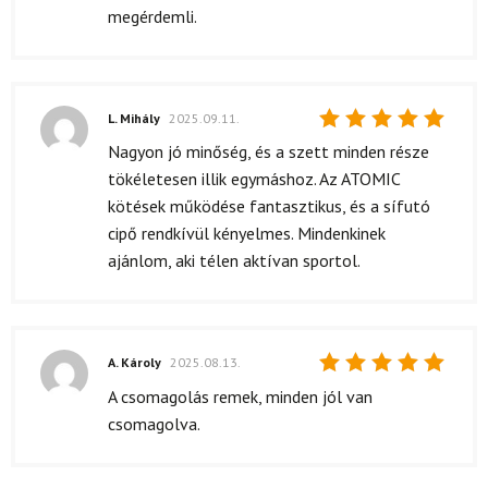
megérdemli.
L. Mihály
2025.09.11.
Értékelés:
Nagyon jó minőség, és a szett minden része
5
/ 5
tökéletesen illik egymáshoz. Az ATOMIC
kötések működése fantasztikus, és a sífutó
cipő rendkívül kényelmes. Mindenkinek
ajánlom, aki télen aktívan sportol.
A. Károly
2025.08.13.
Értékelés:
A csomagolás remek, minden jól van
5
/ 5
csomagolva.