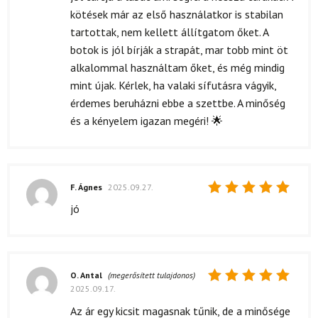
kötések már az első használatkor is stabilan
tartottak, nem kellett állítgatom őket. A
botok is jól bírják a strapát, mar tobb mint öt
alkalommal használtam őket, és még mindig
mint újak. Kérlek, ha valaki sífutásra vágyik,
érdemes beruházni ebbe a szettbe. A minőség
és a kényelem igazan megéri! 🌟
F. Ágnes
2025.09.27.
Értékelés:
jó
5
/ 5
O. Antal
(megerősített tulajdonos)
2025.09.17.
Értékelés:
5
/ 5
Az ár egy kicsit magasnak tűnik, de a minősége