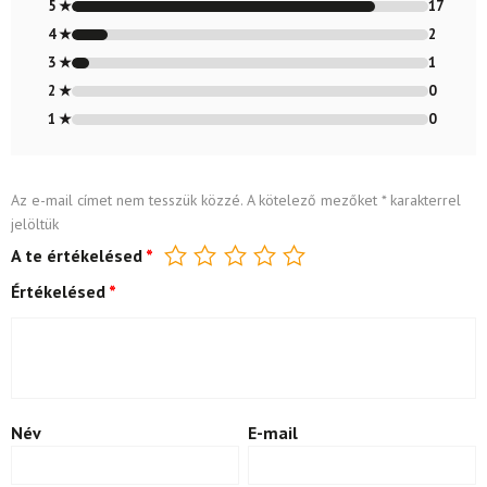
4.8
/ 5
5 ★
17
4 ★
2
3 ★
1
2 ★
0
1 ★
0
Az e-mail címet nem tesszük közzé.
A kötelező mezőket
*
karakterrel
jelöltük
A te értékelésed
*
Értékelésed
*
Név
E-mail