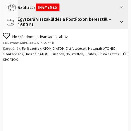
XC
Grip
Szállítás
INGYENES
NNN
Automatikus
Egyszerű visszaküldés a PostFoxon keresztül –
Futár a címre
Ingyenes
kötéssel
1600 Ft
+
Sífutó
Nem biztos a választásában? Semmi gond – a terméket
Hozzáadom a kívánságlistához
cipő
egyszerűen visszaküldheti 14 napon belül, indoklás nélkül.
Cikkszám:
ABPM00326+5357-1B
ALPINA
Mik a visszaküldés feltételei?
Kategóriák:
Férfi szettek
,
ATOMIC
,
ATOMIC sífutólécek
,
Használt ATOMIC
T10
síbakancsok
,
Használt ATOMIC sílécek
,
Női szettek
,
Sífutás
,
Sífutó szettek
,
TÉLI
+
SPORTOK
Botok
mennyiség