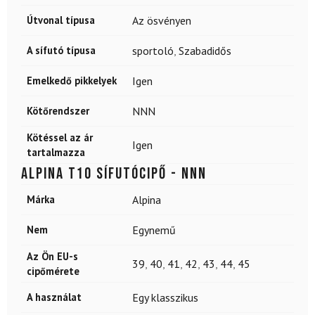
Útvonal típusa
Az ösvényen
A sífutó típusa
sportoló
,
Szabadidős
Emelkedő pikkelyek
Igen
Kötőrendszer
NNN
Kötéssel az ár
Igen
tartalmazza
ALPINA T10 sífutócipő - NNN
Márka
Alpina
Nem
Egynemű
Az Ön EU-s
39
,
40
,
41
,
42
,
43
,
44
,
45
cipőmérete
A használat
Egy klasszikus