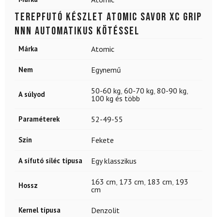
Terepfutó készlet ATOMIC Savor XC Grip
NNN Automatikus kötéssel
Márka
Atomic
Nem
Egynemű
50-60 kg
,
60-70 kg
,
80-90 kg
,
A súlyod
100 kg és több
Paraméterek
52-49-55
Szín
Fekete
A sífutó síléc típusa
Egy klasszikus
163 cm
,
173 cm
,
183 cm
,
193
Hossz
cm
Kernel típusa
Denzolit