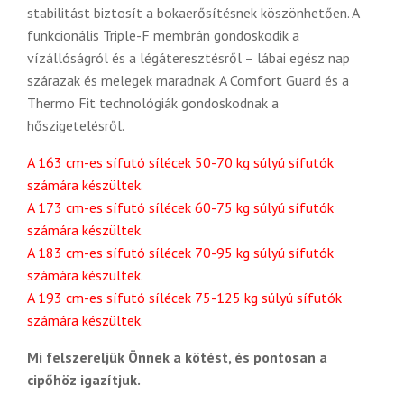
stabilitást biztosít a bokaerősítésnek köszönhetően. A
funkcionális Triple-F membrán gondoskodik a
vízállóságról és a légáteresztésről – lábai egész nap
szárazak és melegek maradnak. A Comfort Guard és a
Thermo Fit technológiák gondoskodnak a
hőszigetelésről.
A 163 cm-es sífutó sílécek 50-70 kg súlyú sífutók
számára készültek.
A 173 cm-es sífutó sílécek 60-75 kg súlyú sífutók
számára készültek.
A 183 cm-es sífutó sílécek 70-95 kg súlyú sífutók
számára készültek.
A 193 cm-es sífutó sílécek 75-125 kg súlyú sífutók
számára készültek.
Mi felszereljük Önnek a kötést, és pontosan a
cipőhöz igazítjuk.