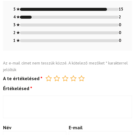
Értékelés:
4.88
/ 5
5 ★
15
4 ★
2
3 ★
0
2 ★
0
1 ★
0
Az e-mail címet nem tesszük közzé.
A kötelező mezőket
*
karakterrel
jelöltük
A te értékelésed
*
Értékelésed
*
Név
E-mail