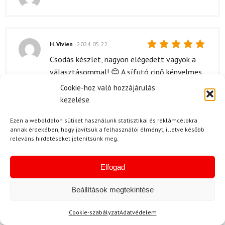
Értékelés:
5
/ 5
H. Vivien
2024.05.22.
Értékelés:
Csodás készlet, nagyon elégedett vagyok a
5
/ 5
választásommal! 😊 A sífutó cipő kényelmes,
és a kötések is jól működnek. Az ár-érték arány
Cookie-hoz való hozzájárulás
is remek, főleg hogy ilyen minőséget kapunk! ⭐
kezelése
Ezen a weboldalon sütiket használunk statisztikai és reklámcélokra
annak érdekében, hogy javítsuk a felhasználói élményt, illetve később
releváns hirdetéseket jelenítsünk meg.
H. Ernő
2024.05.14.
Értékelés:
A készlet nagyon tetszik, igazi érték a pénzért!
5
/ 5
Elfogad
A b!!tok stabilak, a cipő pedig maximálisan
kényelmes. Kicsit nehezen állítgattam be a
Beállítások megtekintése
kötések, de végül sikerült. Összességében
ajánlom mindenkinek, aki szeretne hitteles
Cookie-szabályzat
Adatvédelem
felszerelést!