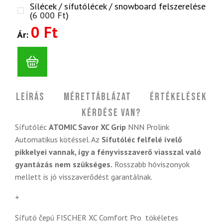
Sílécek / sífutólécek / snowboard felszerelése
(
6 000
Ft
)
0 Ft
Ár:
Leírás
Mérettáblázat
Értékelések
Kérdése van?
Sífutóléc
ATOMIC Savor XC Grip
NNN Prolink
Automatikus kötéssel. Az
Sífutóléc felfelé ívelő
pikkelyei vannak, így a fényvisszaverő viasszal való
gyantázás nem szükséges.
Rosszabb hóviszonyok
mellett is jó visszaverődést garantálnak.
+
Sífutó čepú FISCHER XC Comfort Pro tökéletes