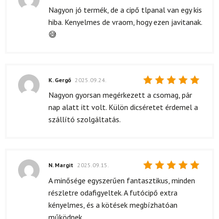
Értékelés:
Nagyon jó termék, de a cipő tlpanal van egy kis
5
/ 5
hiba. Kenyelmes de vraom, hogy ezen javitanak.
😅
K. Gergő
2025.09.24.
Értékelés:
Nagyon gyorsan megérkezett a csomag, pár
5
/ 5
nap alatt itt volt. Külön dicséretet érdemel a
szállító szolgáltatás.
N. Margit
2025.09.15.
Értékelés:
A minősége egyszerűen fantasztikus, minden
5
/ 5
részletre odafigyeltek. A futócipő extra
kényelmes, és a kötések megbízhatóan
működnek.