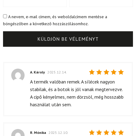
A nevem, e-mail címem, és weboldalcímem mentése a
böngészőben a következő hozzászólásomhoz.
A. Károly
2025.12.14.
Értékelés:
A termék valóban remek. A sílécek nagyon
5
/ 5
stabilak, és a botok is jól vanak megtervezve.
A cipő kényelmes, nem dörzsöl, még hosszabb
használat után sem.
R. Mónika
2025.12.10.