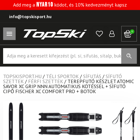
NYAR10
Add meg a
kódot, és 10% kedvezményt kapsz
info@topskisport.hu
0
Products
search
TOPSKISPORT.HU
/
TÉLI SPORTOK
/
SÍFUTÁS
/
SÍFUTÓ
SZETTEK
/
FÉRFI SZETTEK
/
TEREPFUTÓ KÉSZLET ATOMIC
SAVOR XC GRIP NNN AUTOMATIKUS KÖTÉSSEL + SÍFUTÓ
CIPŐ FISCHER XC COMFORT PRO + BOTOK