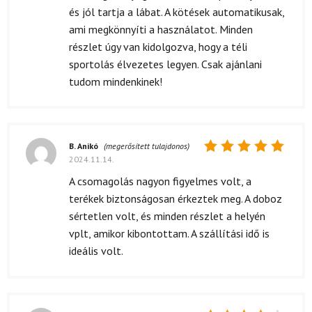
és jól tartja a lábat. A kötések automatikusak,
ami megkönnyíti a használatot. Minden
részlet úgy van kidolgozva, hogy a téli
sportolás élvezetes legyen. Csak ajánlani
tudom mindenkinek!
B. Anikó
(megerősített tulajdonos)
2024.11.14.
Értékelés:
5
/ 5
A csomagolás nagyon figyelmes volt, a
terékek biztonságosan érkeztek meg. A doboz
sértetlen volt, és minden részlet a helyén
vplt, amikor kibontottam. A szállítási idő is
ideális volt.