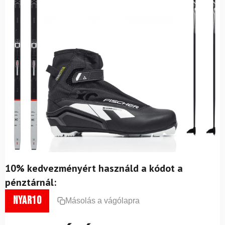
10% kedvezményért használd a kódot a
pénztárnál:
nyar10
Másolás a vágólapra