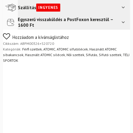
XC
Grip
Szállítás
INGYENES
NNN
Automatikus
Egyszerű visszaküldés a PostFoxon keresztül –
Futár a címre
Ingyenes
kötéssel
1600 Ft
+
Sífutó
Nem biztos a választásában? Semmi gond – a terméket
Hozzáadom a kívánságlistához
cipő
egyszerűen visszaküldheti 14 napon belül, indoklás nélkül.
Cikkszám:
ABPM00326+S20720
FISCHER
Mik a visszaküldés feltételei?
Kategóriák:
Férfi szettek
,
ATOMIC
,
ATOMIC sífutólécek
,
Használt ATOMIC
XC
síbakancsok
,
Használt ATOMIC sílécek
,
Női szettek
,
Sífutás
,
Sífutó szettek
,
TÉLI
Comfort
SPORTOK
Pro
+
Botok
mennyiség