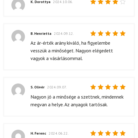
K. Dorottya
2024.10.06.
Értékelés:
4
/ 5
B. Henrietta
2024.09.12.
Értékelés:
Az ár-érték arány kiváló, ha figyelembe
5
/ 5
vesszük a minőséget. Nagyon elégedett
vagyok a vásárlásommal.
S. Olivér
2024.09.07.
Értékelés:
Nagyon jó a minősége a szettnek, mindennek
5
/ 5
megvan a helye. Az anyagok tartósak.
H. Ferenc
2024.06.22.