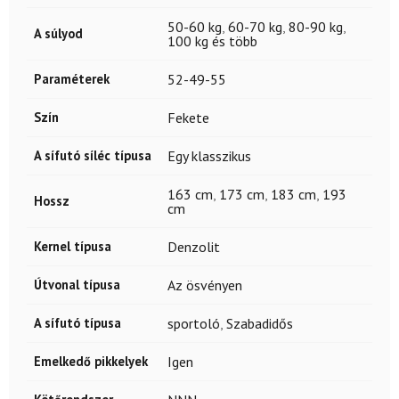
50-60 kg
,
60-70 kg
,
80-90 kg
,
A súlyod
100 kg és több
Paraméterek
52-49-55
Szín
Fekete
A sífutó síléc típusa
Egy klasszikus
163 cm
,
173 cm
,
183 cm
,
193
Hossz
cm
Kernel típusa
Denzolit
Útvonal típusa
Az ösvényen
A sífutó típusa
sportoló
,
Szabadidős
Emelkedő pikkelyek
Igen