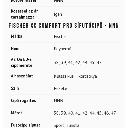
Kötőrendszer
NNN
Kötéssel az ár
Igen
tartalmazza
FISCHER XC Comfort Pro sífutócipő - NNN
Márka
Fischer
Nem
Egynemű
Az Ön EU-s
38
,
39
,
41
,
42
,
44
,
45
,
47
cipőmérete
A használat
Klasszikus + korcsolya
Szín
Fekete
Cipő rögzítés
NNN
Méret
38
,
39
,
40
,
41
,
42
,
44
,
45
,
46
,
47
Futócipő típusa
Sport
,
Turista