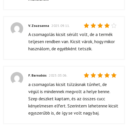
V. Zsuzsanna
2025.09.11.
Értékelés:
A csomagolás kicsit sérült volt, de a termék
4
/ 5
teljesen rendben van. Kicsit várok, hogy mikor
használom, de egyébként tetszik.
F. Barnabás
2025.03.06.
Értékelés:
a csomagolas kicsit túlzásnak tűnhet, de
5
/ 5
végül is mindennek megvolt a helye benne.
Szep deszket kaptam, és az összes cucc
kényelmesen elfert. Szerintem lehetenne kicsit
egyszerűbb is, de így se volt nagy baj.