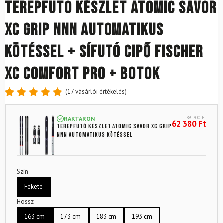
Terepfutó készlet ATOMIC Savor
XC Grip NNN Automatikus
kötéssel + Sífutó cipő FISCHER
XC Comfort Pro + Botok
(
17
vásárlói értékelés)
Értékelés
17
4.88
az
89 700
Ft
RAKTÁRON
5-ből,
62 380
Ft
Terepfutó készlet ATOMIC Savor XC Grip
értékelés
NNN Automatikus kötéssel
alapján
Szín
Fekete
Hossz
163 cm
173 cm
183 cm
193 cm