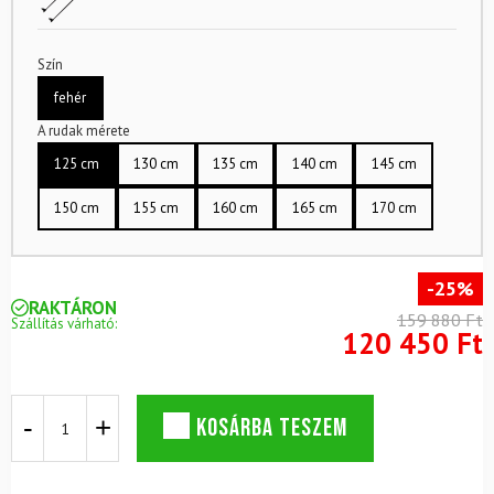
Szín
fehér
A rudak mérete
125 cm
130 cm
135 cm
140 cm
145 cm
150 cm
155 cm
160 cm
165 cm
170 cm
-25%
RAKTÁRON
159 880 Ft
Szállítás várható:
120 450 Ft
Terepfutó
KOSÁRBA TESZEM
készlet
ATOMIC
Savor