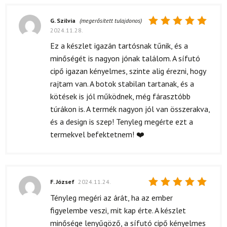
G. Szilvia
(megerősített tulajdonos)
2024.11.28.
Értékelés:
5
/ 5
Ez a készlet igazán tartósnak tűnik, és a
minőségét is nagyon jónak találom. A sífutó
cipő igazan kényelmes, szinte alig érezni, hogy
rajtam van. A botok stabilan tartanak, és a
kötések is jól működnek, még fárasztóbb
túrákon is. A termék nagyon jól van összerakva,
és a design is szep! Tenyleg megérte ezt a
termekvel befektetnem! ❤️
F. József
2024.11.24.
Értékelés:
Tényleg megéri az árát, ha az ember
5
/ 5
figyelembe veszi, mit kap érte. A készlet
minősége lenyűgöző, a sífutó cipő kényelmes