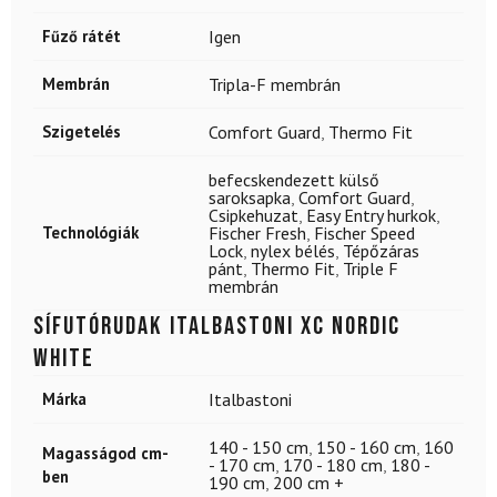
Fűző rátét
Igen
Membrán
Tripla-F membrán
Szigetelés
Comfort Guard
,
Thermo Fit
befecskendezett külső
saroksapka
,
Comfort Guard
,
Csipkehuzat
,
Easy Entry hurkok
,
Technológiák
Fischer Fresh
,
Fischer Speed
Lock
,
nylex bélés
,
Tépőzáras
pánt
,
Thermo Fit
,
Triple F
membrán
Sífutórudak ITALBASTONI XC Nordic
White
Márka
Italbastoni
140 - 150 cm
,
150 - 160 cm
,
160
Magasságod cm-
- 170 cm
,
170 - 180 cm
,
180 -
ben
190 cm
,
200 cm +