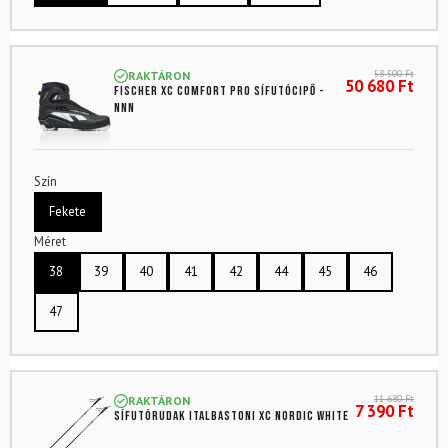
58 500
Ft
RAKTÁRON
50 680
Ft
FISCHER XC Comfort Pro sífutócipő -
NNN
Szín
Fekete
Méret
38
39
40
41
42
44
45
46
47
11 680
Ft
RAKTÁRON
7 390
Ft
Sífutórudak ITALBASTONI XC Nordic White