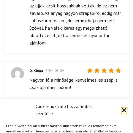
az ujjak kicsit hosszabbak voltak, de ez nem
zavaró. Az anyag nagyon strapabíró, eddig már
többször mostam, de semmi baja nem lett.
Szóval, ha valaki keres egy megbízható
alaoltozetet, ezt a terméket nyugodtan
ajánlom.
O. Kinga
2024.05.09.
Értékelés:
Nagyon jó a minősége, kényelmes, és szép is.
5
/ 5
Csak ajánlani tudom!
Cookie-hoz való hozzájárulás
kezelése
A. Károly
2024.03.07.
Értékelés:
Az aláöltöző csomagolása is tetszett,
Ezen a weboldalon sütiket használunk statisztikai és reklámcélokra
5
/ 5
egyszerű, de elegáns. Minden rendben volt.
annak érdekében, hogy javítsuk a felhasználói élményt, illetve később