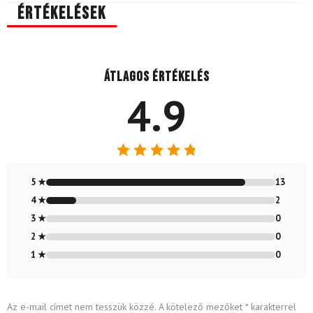
Értékelések
Átlagos értékelés
4.9
Értékelés:
4.87
/ 5
5 ★
13
4 ★
2
3 ★
0
2 ★
0
1 ★
0
Az e-mail címet nem tesszük közzé.
A kötelező mezőket
*
karakterrel