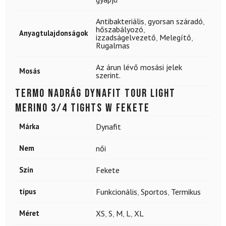
Antibakteriális
,
gyorsan száradó
,
hőszabályozó
,
Anyagtulajdonságok
izzadságelvezető
,
Melegítő
,
Rugalmas
Az árun lévő mosási jelek
Mosás
szerint.
Termo nadrág DYNAFIT Tour Light
Merino 3/4 Tights W Fekete
Márka
Dynafit
Nem
női
Szín
Fekete
típus
Funkcionális
,
Sportos
,
Termikus
Méret
XS
,
S
,
M
,
L
,
XL