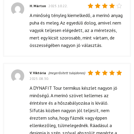
H. Márton
2025.10.22.
Értékelés:
A minőség tényleg kiemelkedő, a merinó anyag
4
/ 5
puha és meleg. Az egyedüli dolog, amivel nem
vagyok teljesen elégedett, az a méretezés,
mert egy kicsit szorosabb, mint vártam, de
összességében nagyon jó választás.
V. Viktória
(megerősített tulajdonos)
2025.08.30.
Értékelés:
5
/ 5
A DYNAFIT Tour termikus készlet nagyon jó
minőségű. A merinó szövet kellemes az
érintésre és a hőszabályozása is kiváló.
Sífutás közben nagyon jól teljesít, nem
éreztem soha, hogy fáznék vagy éppen
ellenkezőleg, túlmelegednék. Ráadásul a
designja is szép, szóval abszolút megérte a