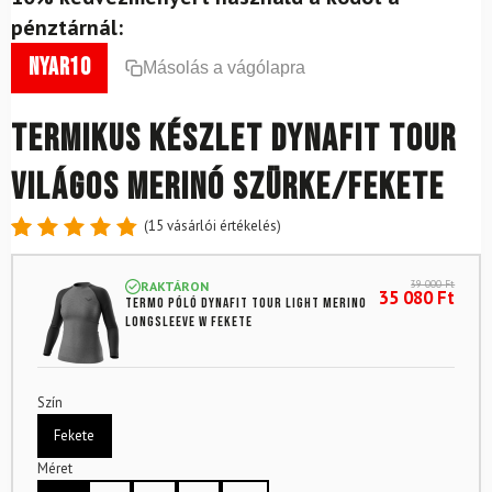
pénztárnál:
nyar10
Másolás a vágólapra
Termikus készlet DYNAFIT Tour
Világos merinó szürke/fekete
(
15
vásárlói értékelés)
Értékelés
15
4.87
az
39 000
Ft
RAKTÁRON
5-ből,
35 080
Ft
Termo póló DYNAFIT Tour Light Merino
értékelés
Longsleeve W Fekete
alapján
Szín
Fekete
Méret