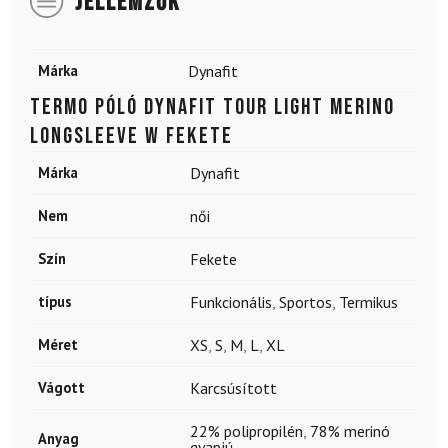
JELLEMZŐK
Márka
Dynafit
Termo póló DYNAFIT Tour Light Merino
Longsleeve W Fekete
Márka
Dynafit
Nem
női
Szín
Fekete
típus
Funkcionális
,
Sportos
,
Termikus
Méret
XS
,
S
,
M
,
L
,
XL
Vágott
Karcsúsított
22% polipropilén
,
78% merinó
Anyag
gyapjú