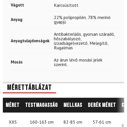
Vágott
Karcsúsított
22% polipropilén
,
78% merinó
Anyag
gyapjú
Antibakteriális
,
gyorsan száradó
,
hőszabályozó
,
Anyagtulajdonságok
izzadságelvezető
,
Melegítő
,
Rugalmas
Az árun lévő mosási jelek
Mosás
szerint.
Mérettáblázat
Méret
Testmagasság
Mellkas
Derék méret
Cs
8
XXS
160-163 cm
82-85 cm
57-61 cm
87