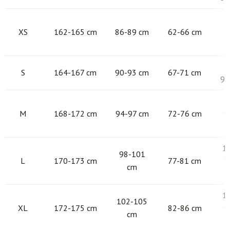
8
XS
162-165 cm
86-89 cm
62-66 cm
9
S
164-167 cm
90-93 cm
67-71 cm
97
9
M
168-172 cm
94-97 cm
72-76 cm
1
1
98-101
L
170-173 cm
77-81 cm
1
cm
1
102-105
XL
172-175 cm
82-86 cm
1
cm