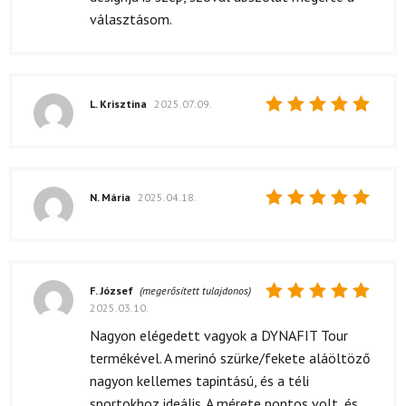
választásom.
L. Krisztina
2025.07.09.
Értékelés:
5
/ 5
N. Mária
2025.04.18.
Értékelés:
5
/ 5
F. József
(megerősített tulajdonos)
2025.03.10.
Értékelés:
5
/ 5
Nagyon elégedett vagyok a DYNAFIT Tour
termékével. A merinó szürke/fekete aláöltöző
nagyon kellemes tapintású, és a téli
sportokhoz ideális. A mérete pontos volt, és