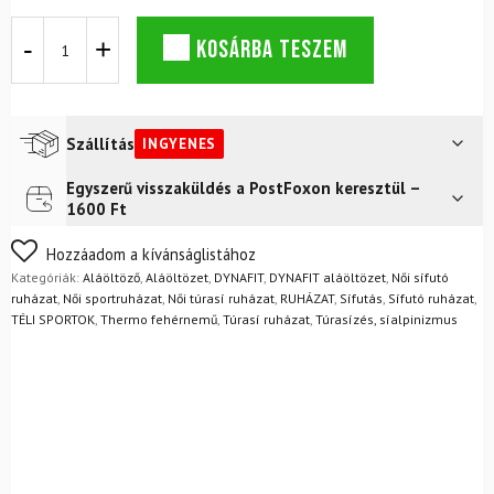
Termikus
KOSÁRBA TESZEM
készlet
DYNAFIT
Tour
Világos
merinó
Szállítás
INGYENES
szürke/fekete
mennyiség
Egyszerű visszaküldés a PostFoxon keresztül –
Futár a címre
Ingyenes
1600 Ft
FoxPost
Ingyenes
Nem biztos a választásában? Semmi gond – a terméket
Hozzáadom a kívánságlistához
egyszerűen visszaküldheti 14 napon belül, indoklás nélkül.
Kategóriák:
Aláöltöző
,
Aláöltözet
,
DYNAFIT
,
DYNAFIT aláöltözet
,
Női sífutó
Mik a visszaküldés feltételei?
ruházat
,
Női sportruházat
,
Női túrasí ruházat
,
RUHÁZAT
,
Sífutás
,
Sífutó ruházat
,
TÉLI SPORTOK
,
Thermo fehérnemű
,
Túrasí ruházat
,
Túrasízés, síalpinizmus