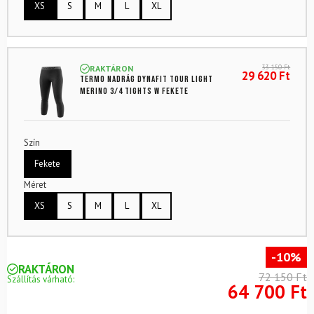
XS
S
M
L
XL
33 150
Ft
RAKTÁRON
29 620
Ft
Termo nadrág DYNAFIT Tour Light
Merino 3/4 Tights W Fekete
Szín
Fekete
Méret
XS
S
M
L
XL
-10%
RAKTÁRON
72 150 Ft
Szállítás várható:
64 700 Ft