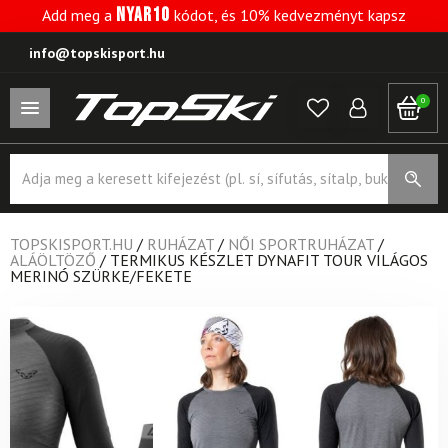
NYAR10
Add meg a
kódot, és 10% kedvezményt kapsz
info@topskisport.hu
0
Products
search
TOPSKISPORT.HU
/
RUHÁZAT
/
NŐI SPORTRUHÁZAT
/
ALÁÖLTÖZŐ
/
TERMIKUS KÉSZLET DYNAFIT TOUR VILÁGOS
MERINÓ SZÜRKE/FEKETE