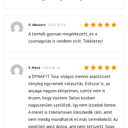
O. Nikolett
2024.07.13.
Értékelés:
A termék gyorsan megérkezett, és a
5
/ 5
csomagolás is rendben volt. Tökéletes!
S. Máté
2024.06.14.
Értékelés:
a DYNAFIT Tour világos merinó aláöltözet
5
/ 5
tényleg egy remek választás. Előszor is, az
anyaga nagyon kényelmes, szinte nem is
érzem, hogy viselem. Sieles kozben
nagyszerűen szellőzik, így nem izzadok benne.
A méret is tökéletesen illeszkedik rám, amit
nem mindig mondhatok el más termékekről. Az
egyetlen apró dolog, ami nem tetszett, hogy