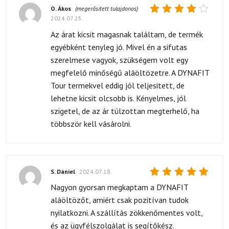
O. Ákos
(megerősített tulajdonos)
2024.07.25.
Értékelés:
4
/ 5
Az árat kicsit magasnak találtam, de termék
egyébként tenyleg jó. Mivel én a sifutas
szerelmese vagyok, szükségem volt egy
megfelelő minőségű aláöltözetre. A DYNAFIT
Tour termekvel eddig jól teljesitett, de
lehetne kicsit olcsobb is. Kényelmes, jól
szigetel, de az ár túlzottan megterhelő, ha
többször kell vásárolni.
S. Dániel
2024.07.18.
Értékelés:
Nagyon gyorsan megkaptam a DYNAFIT
5
/ 5
aláöltözőt, amiért csak pozitívan tudok
nyilatkozni. A szállítás zökkenőmentes volt,
és az ügyfélszolgálat is segítőkész.