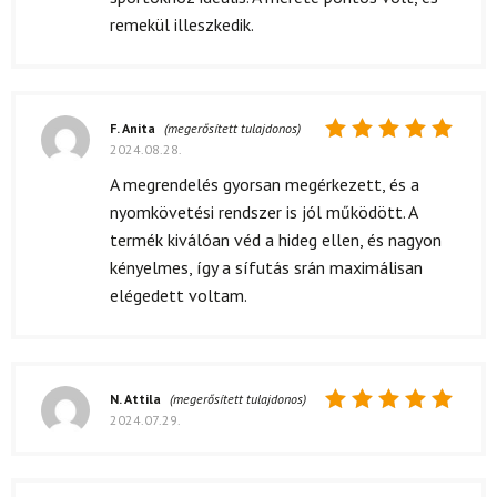
remekül illeszkedik.
F. Anita
(megerősített tulajdonos)
2024.08.28.
Értékelés:
5
/ 5
A megrendelés gyorsan megérkezett, és a
nyomkövetési rendszer is jól működött. A
termék kiválóan véd a hideg ellen, és nagyon
kényelmes, így a sífutás srán maximálisan
elégedett voltam.
N. Attila
(megerősített tulajdonos)
2024.07.29.
Értékelés:
5
/ 5