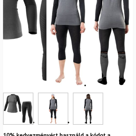
10% kedvezményért használd a kódot a