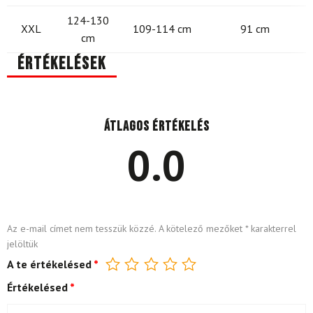
124-130
XXL
109-114 cm
91 cm
cm
Értékelések
Átlagos értékelés
0.0
Az e-mail címet nem tesszük közzé.
A kötelező mezőket
*
karakterrel
jelöltük
A te értékelésed
*
Értékelésed
*