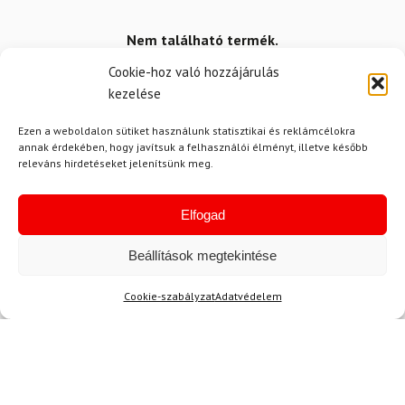
Nem található termék.
Cookie-hoz való hozzájárulás
kezelése
Ezen a weboldalon sütiket használunk statisztikai és reklámcélokra
annak érdekében, hogy javítsuk a felhasználói élményt, illetve később
releváns hirdetéseket jelenítsünk meg.
Elfogad
Hírek
Beállítások megtekintése
Cookie-szabályzat
Adatvédelem
Aktuális hírek megtekintése