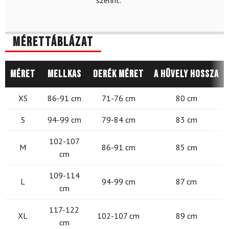
szerint.
Mérettáblázat
Méret
Mellkas
Derék méret
A hüvely hossza
XS
86-91 cm
71-76 cm
80 cm
S
94-99 cm
79-84 cm
83 cm
102-107
M
86-91 cm
85 cm
cm
109-114
L
94-99 cm
87 cm
cm
117-122
XL
102-107 cm
89 cm
cm