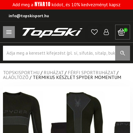
NYAR10
Add meg a
kódot, és 10% kedvezményt kapsz
info@topskisport.hu
0
Products
search
TOPSKISPORT.HU
/
RUHÁZAT
/
FÉRFI SPORTRUHÁZAT
/
ALÁÖLTÖZŐ
/
TERMIKUS KÉSZLET SPYDER MOMENTUM