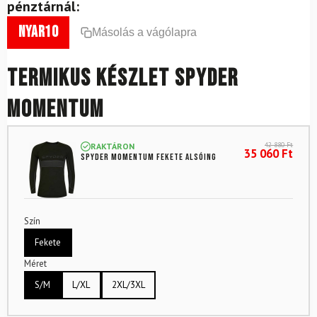
pénztárnál:
nyar10
Másolás a vágólapra
Termikus készlet SPYDER
Momentum
42 880
Ft
RAKTÁRON
35 060
Ft
SPYDER Momentum fekete alsóing
Szín
Fekete
Méret
S/M
L/XL
2XL/3XL