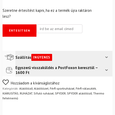
Szeretne értesítést kapni, ha ez a termék újra raktáron
lesz?
ÉRTESÍTSEN
Szállítás
INGYENES
Egyszerű visszaküldés a PostFoxon keresztül –
Futár a címre
Ingyenes
1600 Ft
FoxPost
Ingyenes
Nem biztos a választásában? Semmi gond – a terméket
Hozzáadom a kívánságlistához
egyszerűen visszaküldheti 14 napon belül, indoklás nélkül.
Kategóriák:
Aláöltöző
,
Aláöltözet
,
Férfi sportruházat
,
Férfi választék
,
Mik a visszaküldés feltételei?
KIÁRUSÍTÁS
,
RUHÁZAT
,
Sífutó ruházat
,
SPYDER
,
SPYDER aláöltöző
,
Thermo
fehérnemű