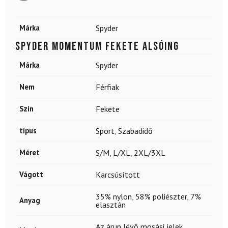
Márka
Spyder
SPYDER Momentum fekete alsóing
Márka
Spyder
Nem
Férfiak
Szín
Fekete
típus
Sport
,
Szabadidő
Méret
S/M
,
L/XL
,
2XL/3XL
Vágott
Karcsúsított
35% nylon
,
58% poliészter
,
7%
Anyag
elasztán
Az árun lévő mosási jelek