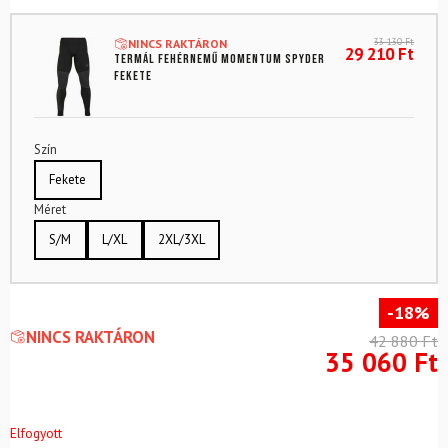
33 130
Ft
NINCS RAKTÁRON
29 210
Ft
Termál fehérnemű Momentum SPYDER
Fekete
Szín
Fekete
Méret
S/M
L/XL
2XL/3XL
-18%
NINCS RAKTÁRON
42 880
Ft
35 060
Ft
Elfogyott