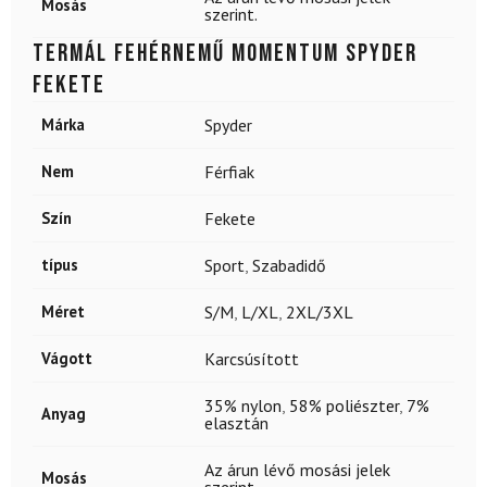
Mosás
szerint.
Termál fehérnemű Momentum SPYDER
Fekete
Márka
Spyder
Nem
Férfiak
Szín
Fekete
típus
Sport
,
Szabadidő
Méret
S/M
,
L/XL
,
2XL/3XL
Vágott
Karcsúsított
35% nylon
,
58% poliészter
,
7%
Anyag
elasztán
Az árun lévő mosási jelek
Mosás