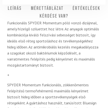
Leírás
Mérettáblázat
Értékelések
Kérdése van?
Funkcionális SPYDER Momentum póló vonzó dizájnnal,
amely hízelgõ sziluettet hoz létre. Az anyagok optimális
kombinációja kiváló felszívási sebességet biztosít, így
ideális elsõ réteg sportoláshoz és tevékenységekhez
hideg idõben. Az antimikrobiális kezelés megakadályozza
a szagokat okozó baktériumok képzõdését, a
varratmentes felépítés pedig kényelmet és maximális
mozgástartományt biztosít.
+
SPYDER Momentum funkcionális, zökkenõmentes
felépítésû termofehérnemû maximális kényelmet
biztosít hideg idõben a sporttevékenységek elsõ
rétegeként. A gyártáshoz használt, tanúsított Bluesign