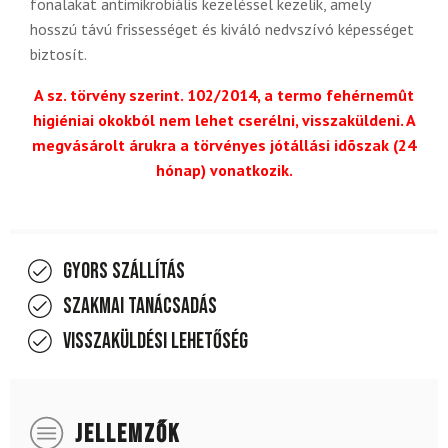
fonalakat antimikrobiális kezeléssel kezelik, amely
hosszú távú frissességet és kiváló nedvszívó képességet
biztosít.
A sz. törvény szerint. 102/2014, a termo fehérnemût
higiéniai okokból nem lehet cserélni, visszaküldeni. A
megvásárolt árukra a törvényes jótállási idõszak (24
hónap) vonatkozik.
Gyors szállítás
Szakmai tanácsadás
Visszaküldési lehetőség
JELLEMZŐK