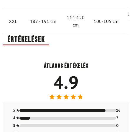
1
114-120
XXL
187 - 191 cm
100-105 cm
1
cm
Értékelések
Átlagos értékelés
4.9
Értékelés:
4.89
/ 5
5 ★
16
4 ★
2
3 ★
0