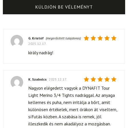
G. Kristóf
(megerősített tulajdonos)
2025.12.17.
Értékelés:
5
/ 5
király nadrág!
K. Szabolcs
2025.12.17.
Értékelés:
Nagyon elégedett vagyok a DYNAFIT Tour
5
/ 5
Light Merino 3/4 Tights nadrággal. Az anyaga
kellemes és puha, nem irritálja a bőrt, amit
különösen értékelek, mert órákon át viseltem,
sífutás közben. A szabása is remek, jól
illeszkedik és nem akadályoz a mozgásban.