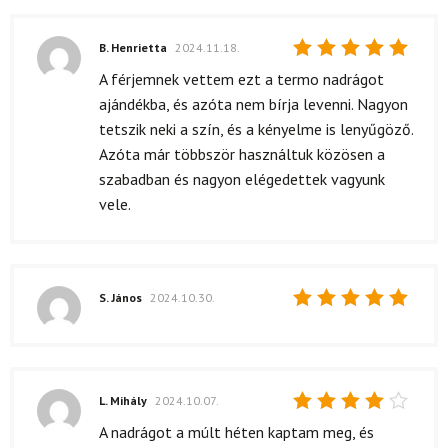
B. Henrietta
2024.11.18.
Értékelés:
A férjemnek vettem ezt a termo nadrágot
5
/ 5
ajándékba, és azóta nem bírja levenni. Nagyon
tetszik neki a szín, és a kényelme is lenyűgöző.
Azóta már többször használtuk közösen a
szabadban és nagyon elégedettek vagyunk
vele.
S. János
2024.10.30.
Értékelés:
5
/ 5
L. Mihály
2024.10.07.
Értékelés:
A nadrágot a múlt héten kaptam meg, és
4
/ 5