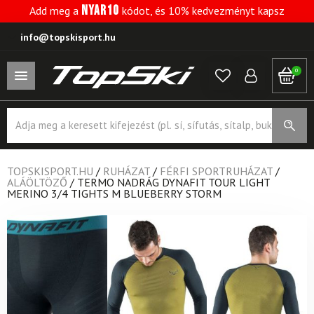
NYAR10
Add meg a
kódot, és 10% kedvezményt kapsz
info@topskisport.hu
0
Products
search
TOPSKISPORT.HU
/
RUHÁZAT
/
FÉRFI SPORTRUHÁZAT
/
ALÁÖLTÖZŐ
/
TERMO NADRÁG DYNAFIT TOUR LIGHT
MERINO 3/4 TIGHTS M BLUEBERRY STORM