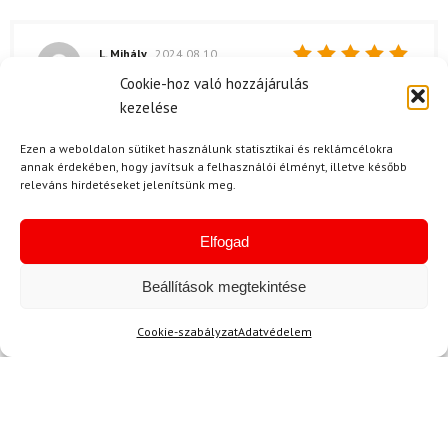
L. Mihály
2024.08.10.
Értékelés:
Cookie-hoz való hozzájárulás
Ez a termo nadrág igazi meglepetés volt
5
/ 5
kezelése
számomra. A DYNAFIT Tour Light Merino 3/4
Tights tényleg jól szigetel, és a szellőzése is
Ezen a weboldalon sütiket használunk statisztikai és reklámcélokra
kiváló. A színe, a blueberry storm, nagyon
annak érdekében, hogy javítsuk a felhasználói élményt, illetve később
menő, és a párom is dicsérte, amikor
releváns hirdetéseket jelenítsünk meg.
kipróbáltam. Mindenkinek ajánlom, aki szeretne
egy kényelmes és funkcionális nadrágot.
Elfogad
Beállítások megtekintése
G. Kristóf
2024.05.18.
Cookie-szabályzat
Adatvédelem
Értékelés:
ajjánlom mindenknek!
5
/ 5