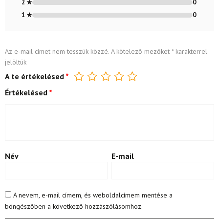
2 ★
0
1 ★
0
Az e-mail címet nem tesszük közzé.
A kötelező mezőket
*
karakterrel
jelöltük
A te értékelésed
*
Értékelésed
*
Név
E-mail
A nevem, e-mail címem, és weboldalcímem mentése a
böngészőben a következő hozzászólásomhoz.