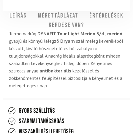
Leírás
Mérettáblázat
Értékelések
Kérdése van?
Termo nadrág
DYNAFIT Tour Light Merino 3/4
,
merinó
gyapjú és könnyű lélegző
Dryarn
szál meleg keverékéből
készült, kiváló hőszigetelő és hőszabályozó
tulajdonságokkal. A nadrág ideális alaprétegként minden
szabadtéri tevékenységhez hideg időben. Kényelmes
sztreccs anyag
antibakteriális
kezeléssel és
zökkenőmentes felépítéssel biztosítja a kényelmet és a
meleget egész nap.
Gyors szállítás
Szakmai tanácsadás
Visszaküldési lehetőség