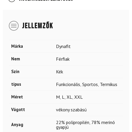
JELLEMZŐK
Márka
Dynafit
Nem
Férfiak
Szín
Kék
típus
Funkcionális
,
Sportos
,
Termikus
Méret
M
,
L
,
XL
,
XXL
Vágott
vékony szabású
22% polipropilén
,
78% merinó
Anyag
gyapjú