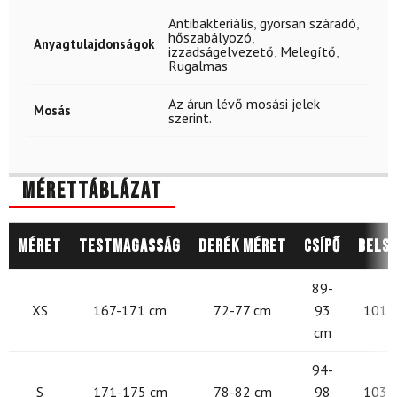
Antibakteriális
,
gyorsan száradó
,
hőszabályozó
,
Anyagtulajdonságok
izzadságelvezető
,
Melegítő
,
Rugalmas
Az árun lévő mosási jelek
Mosás
szerint.
Mérettáblázat
Méret
Testmagasság
Derék méret
Csípő
Belső
89-
XS
167-171 cm
72-77 cm
93
101 -
cm
94-
S
171-175 cm
78-82 cm
98
103 -