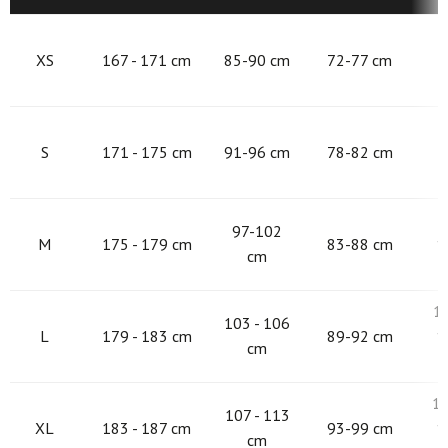
8
XS
167 - 171 cm
85-90 cm
72-77 cm
9
S
171 - 175 cm
91-96 cm
78-82 cm
9
97-102
M
175 - 179 cm
83-88 cm
1
cm
1
103 - 106
L
179 - 183 cm
89-92 cm
1
cm
10
107 - 113
XL
183 - 187 cm
93-99 cm
1
cm