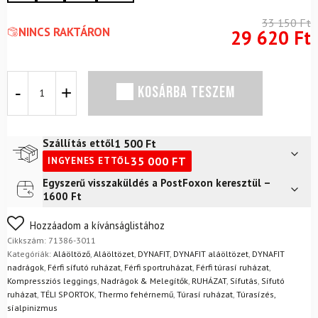
33 150
Ft
NINCS RAKTÁRON
29 620
Ft
Termo
KOSÁRBA TESZEM
nadrág
DYNAFIT
Tour
Light
1 500
Ft
Szállítás ettől
Merino
35 000
FT
INGYENES ETTŐL
3/4
Tights
Egyszerű visszaküldés a PostFoxon keresztül –
Futár a címre
2 400
Ft
M
1600 Ft
Blueberry
FoxPost
1 500
Ft
Storm
Nem biztos a választásában? Semmi gond – a terméket
Hozzáadom a kívánságlistához
mennyiség
egyszerűen visszaküldheti 14 napon belül, indoklás nélkül.
Cikkszám:
71386-3011
Mik a visszaküldés feltételei?
Kategóriák:
Aláöltöző
,
Aláöltözet
,
DYNAFIT
,
DYNAFIT aláöltözet
,
DYNAFIT
nadrágok
,
Férfi sífutó ruházat
,
Férfi sportruházat
,
Férfi túrasí ruházat
,
Kompressziós leggings
,
Nadrágok & Melegítők
,
RUHÁZAT
,
Sífutás
,
Sífutó
ruházat
,
TÉLI SPORTOK
,
Thermo fehérnemű
,
Túrasí ruházat
,
Túrasízés,
síalpinizmus