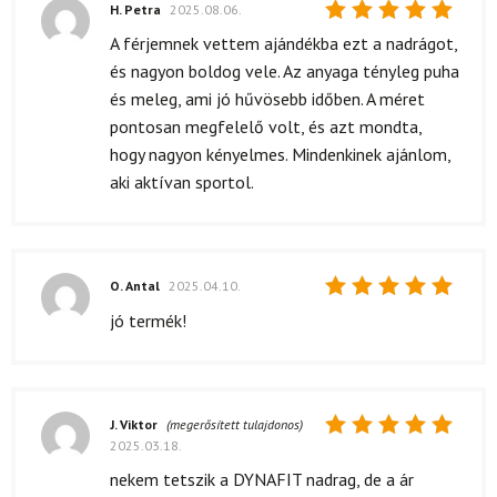
H. Petra
2025.08.06.
Értékelés:
A férjemnek vettem ajándékba ezt a nadrágot,
5
/ 5
és nagyon boldog vele. Az anyaga tényleg puha
és meleg, ami jó hűvösebb időben. A méret
pontosan megfelelő volt, és azt mondta,
hogy nagyon kényelmes. Mindenkinek ajánlom,
aki aktívan sportol.
O. Antal
2025.04.10.
Értékelés:
jó termék!
5
/ 5
J. Viktor
(megerősített tulajdonos)
2025.03.18.
Értékelés:
5
/ 5
nekem tetszik a DYNAFIT nadrag, de a ár