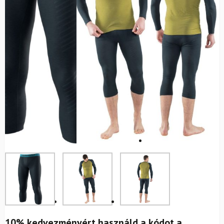
10% kedvezményért használd a kódot a