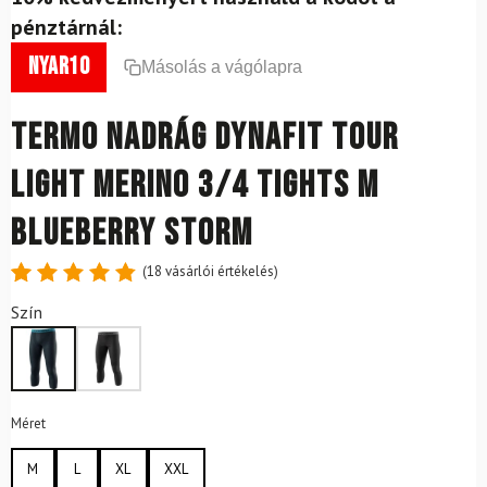
pénztárnál:
nyar10
Másolás a vágólapra
Termo nadrág DYNAFIT Tour
Light Merino 3/4 Tights M
Blueberry Storm
(
18
vásárlói értékelés)
Értékelés
18
Szín
4.89
az
5-ből,
értékelés
alapján
Méret
M
L
XL
XXL