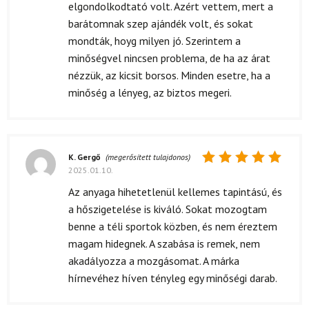
elgondolkodtató volt. Azért vettem, mert a
barátomnak szep ajándék volt, és sokat
mondták, hoyg milyen jó. Szerintem a
minőségvel nincsen problema, de ha az árat
nézzük, az kicsit borsos. Minden esetre, ha a
minőség a lényeg, az biztos megeri.
K. Gergő
(megerősített tulajdonos)
2025.01.10.
Értékelés:
5
/ 5
Az anyaga hihetetlenül kellemes tapintású, és
a hőszigetelése is kiváló. Sokat mozogtam
benne a téli sportok közben, és nem éreztem
magam hidegnek. A szabása is remek, nem
akadályozza a mozgásomat. A márka
hírnevéhez híven tényleg egy minőségi darab.