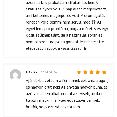
azonnal ki is próbáltam sífutás közben. A
szállítás gyors volt, 3 nap alatt megérkezett,
ami kellemes meglepetés volt. A csomagolás
rendben volt, semmi nem sérült meg 😊. Az
egyetlen apró probléma, hogy a méretezés egy
kicsit szűknek tűnt, de a használat során ez
nem okozott nagyobb gondot. Mindenesetre
elégedett vagyok a vásárlással! 🔥
P. Eszter
2024.09.06.
Értékelés:
Ajándékba vettem a férjemnek ezt a nadrágot,
5
/ 5
és nagyon örüt neki. Az anyaga nagyon puha, és
azóta minden alkalommal azt viseli, amikor
túrázni megy. TTényleg egy szuper termék,
örülök, hogy ezt választottam.