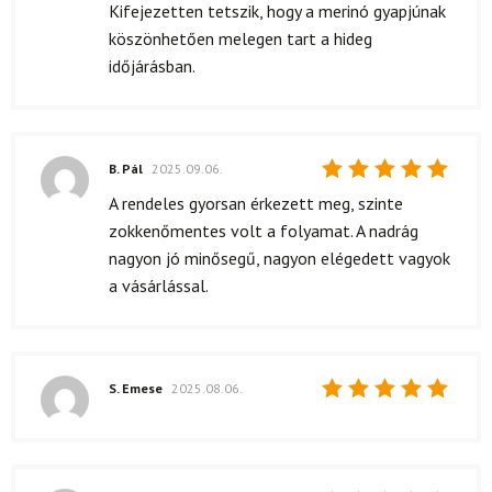
Kifejezetten tetszik, hogy a merinó gyapjúnak
köszönhetően melegen tart a hideg
időjárásban.
B. Pál
2025.09.06.
Értékelés:
A rendeles gyorsan érkezett meg, szinte
5
/ 5
zokkenőmentes volt a folyamat. A nadrág
nagyon jó minősegű, nagyon elégedett vagyok
a vásárlással.
S. Emese
2025.08.06.
Értékelés:
5
/ 5