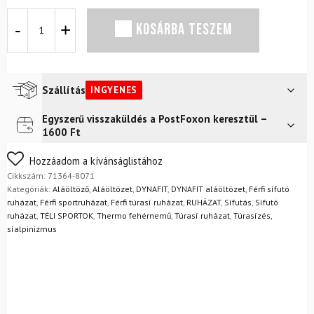
Termo
KOSÁRBA TESZEM
póló
DYNAFIT
Tour
Light
Merino
Szállítás
INGYENES
ML/S
TEE
Egyszerű visszaküldés a PostFoxon keresztül –
Futár a címre
Ingyenes
Storm
1600 Ft
Blue
FoxPost
Ingyenes
mennyiség
Nem biztos a választásában? Semmi gond – a terméket
Hozzáadom a kívánságlistához
egyszerűen visszaküldheti 14 napon belül, indoklás nélkül.
Cikkszám:
71364-8071
Mik a visszaküldés feltételei?
Kategóriák:
Aláöltöző
,
Aláöltözet
,
DYNAFIT
,
DYNAFIT aláöltözet
,
Férfi sífutó
ruházat
,
Férfi sportruházat
,
Férfi túrasí ruházat
,
RUHÁZAT
,
Sífutás
,
Sífutó
ruházat
,
TÉLI SPORTOK
,
Thermo fehérnemű
,
Túrasí ruházat
,
Túrasízés,
síalpinizmus