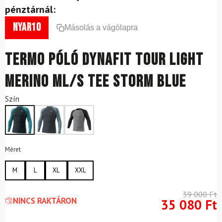
pénztárnál:
nyar10
Másolás a vágólapra
Termo póló DYNAFIT Tour Light
Merino ML/S TEE Storm Blue
Szín
Méret
M
L
XL
XXL
39 000
Ft
NINCS RAKTÁRON
35 080
Ft