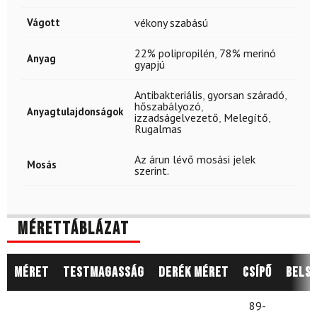
Vágott
vékony szabású
22% polipropilén
,
78% merinó
Anyag
gyapjú
Antibakteriális
,
gyorsan száradó
,
hőszabályozó
,
Anyagtulajdonságok
izzadságelvezető
,
Melegítő
,
Rugalmas
Az árun lévő mosási jelek
Mosás
szerint.
Mérettáblázat
Méret
Testmagasság
Derék méret
Csípő
Belső
89-