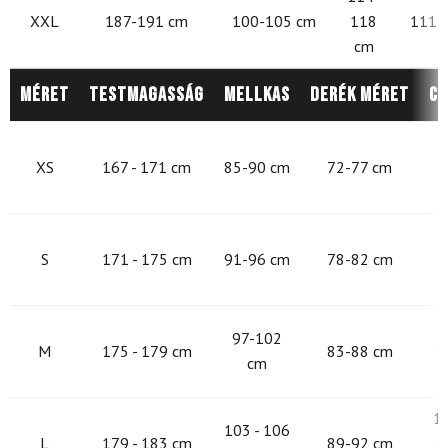
XXL
187-191 cm
100-105 cm
118
111 -
cm
Méret
Testmagasság
Mellkas
Derék méret
Cs
8
XS
167 - 171 cm
85-90 cm
72-77 cm
9
S
171 - 175 cm
91-96 cm
78-82 cm
9
97-102
M
175 - 179 cm
83-88 cm
1
cm
1
103 - 106
L
179 - 183 cm
89-92 cm
1