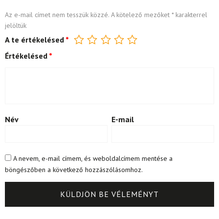
Az e-mail címet nem tesszük közzé.
A kötelező mezőket
*
karakterrel
jelöltük
A te értékelésed
*
Értékelésed
*
Név
E-mail
A nevem, e-mail címem, és weboldalcímem mentése a
böngészőben a következő hozzászólásomhoz.