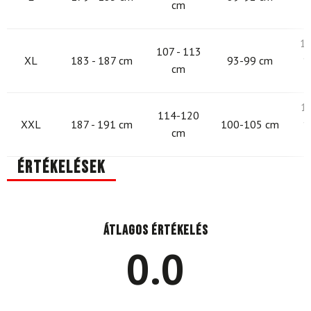
cm
10
107 - 113
XL
183 - 187 cm
93-99 cm
1
cm
1
114-120
XXL
187 - 191 cm
100-105 cm
1
cm
Értékelések
Átlagos értékelés
0.0