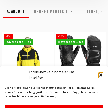
Ajánlott
NEMRÉG MEGTEKINTETT
Lehet, hog
-9%
-12%
Ingyenes szállítás
Ingyenes szállítás
Cookie-hoz való hozzájárulás
kezelése
Ezen a weboldalon sütiket használunk statisztikai és reklámcélokra
11
XXL
3XL
annak érdekében, hogy javítsuk a felhasználói élményt, illetve később
LEKI
releváns hirdetéseket jelenítsünk meg.
SPYDER
Síkesztyű LEKI Detect XT
Kabát SPYDER Titan Acid
3D Mitt
Yellow