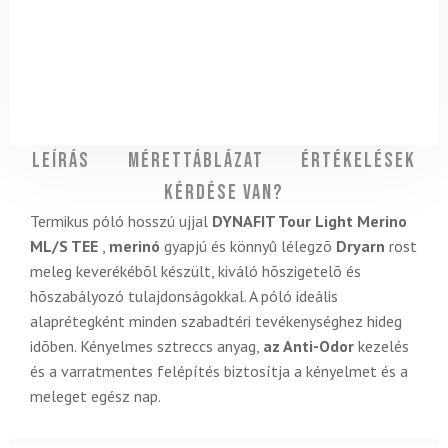
Leírás
Mérettáblázat
Értékelések
Kérdése van?
Termikus póló hosszú ujjal
DYNAFIT Tour Light Merino
ML/S TEE
,
merinó
gyapjú és könnyû lélegzõ
Dryarn
rost
meleg keverékébõl készült, kiváló hõszigetelõ és
hõszabályozó tulajdonságokkal. A póló ideális
alaprétegként minden szabadtéri tevékenységhez hideg
idõben. Kényelmes sztreccs anyag,
az Anti-Odor
kezelés
és a varratmentes felépítés biztosítja a kényelmet és a
meleget egész nap.