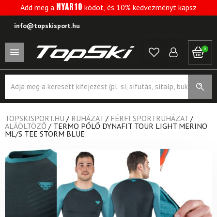
NYAR10
Add meg a
kódot, és 10% kedvezményt kapsz
info@topskisport.hu
0
Products
search
TOPSKISPORT.HU
/
RUHÁZAT
/
FÉRFI SPORTRUHÁZAT
/
ALÁÖLTÖZŐ
/
TERMO PÓLÓ DYNAFIT TOUR LIGHT MERINO
ML/S TEE STORM BLUE