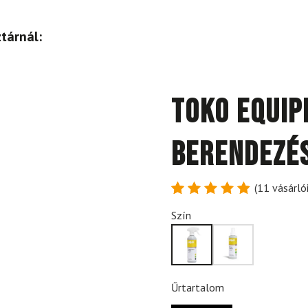
tárnál:
TOKO Equip
berendezés
(
11
vásárlói
Értékelés
11
Szín
4.91
az
5-ből,
értékelés
alapján
Űrtartalom