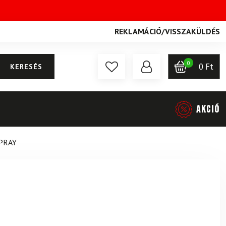
REKLAMÁCIÓ
/
VISSZAKÜLDÉS
0
0
Ft
KERESÉS
AKCIÓ
PRAY