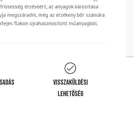
 frissesség érzéséért, az anyagok károsítása
gyja megszáradni, még az érzékeny bőr számára
ófejes flakon újrahasznosított műanyagból.
csadás
Visszaküldési
lehetőség