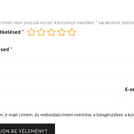
 címet nem tesszük közzé.
A kötelező mezőket
*
karakterrel jelölt
tékelésed
*
ésed
*
E-m
m, e-mail címem, és weboldalcímem mentése a böngészőben a k