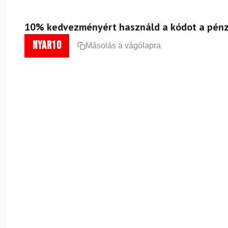
10% kedvezményért használd a kódot a pénz
nyar10
Másolás a vágólapra