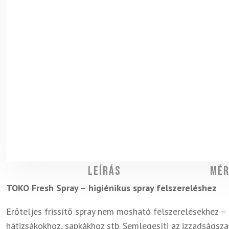
Leírás
Mér
TOKO Fresh Spray – higiénikus spray felszereléshez
Erőteljes frissítő spray nem mosható felszerelésekhez – 
hátizsákokhoz, sapkákhoz stb. Semlegesíti az izzadságsza