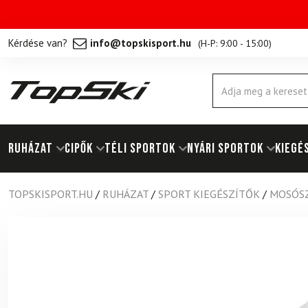
Kérdése van?
info@topskisport.hu
(
H-P: 9:00 - 15:00
)
Products
search
RUHÁZAT
Cipők
TÉLI SPORTOK
NYÁRI SPORTOK
KIEGÉ
TOPSKISPORT.HU
/
RUHÁZAT
/
SPORT KIEGÉSZÍTŐK
/
MOSÓS