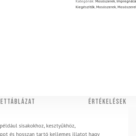
Kategóriák:
Mosószerek
,
Impregnálá
Kiegészítők
,
Mosószerek
,
Mosószere
ettáblázat
Értékelések
például sisakokhoz, kesztyűkhöz,
got és hosszan tartó kellemes illatot hagy