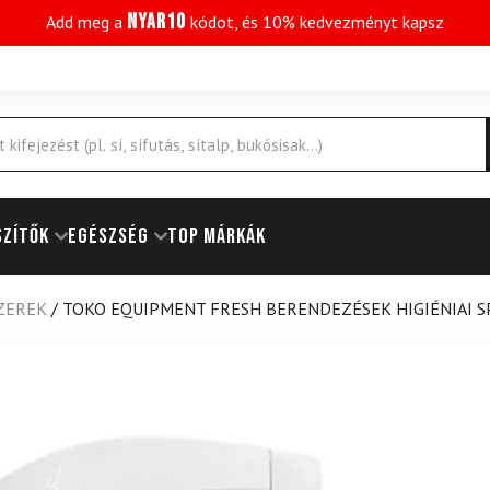
NYAR10
Add meg a
kódot, és 10% kedvezményt kapsz
SZÍTŐK
EGÉSZSÉG
Top márkák
ZEREK
/
TOKO EQUIPMENT FRESH BERENDEZÉSEK HIGIÉNIAI S