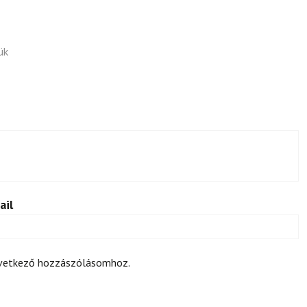
ük
ail
övetkező hozzászólásomhoz.