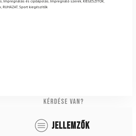
s
,
Impregnálás és cipőápolás
,
Impregnáló szerek
,
KIEGÉSZÍTŐK
,
k
,
RUHÁZAT
,
Sport kiegészítők
Kérdése van?
JELLEMZŐK