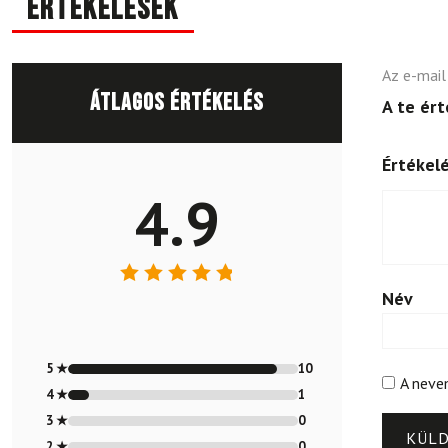
Értékelések
Az e-mail
Átlagos értékelés
A te ér
Értékel
4.9
Név
Értékelés:
4.91
/ 5
5 ★
10
A neve
4 ★
1
3 ★
0
2 ★
0