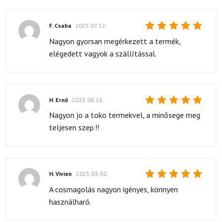
F. Csaba
2025.07.12.
Értékelés:
Nagyon gyorsan megérkezett a termék,
5
/ 5
elégedett vagyok a szállítással.
H. Ernő
2025.06.16.
Értékelés:
Nagyon jo a toko termekvel, a minősege meg
5
/ 5
teljesen szep.!!
H. Vivien
2025.03.30.
Értékelés:
A cosmagolás nagyon igényes, könnyen
5
/ 5
használharó.