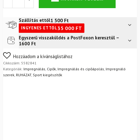
Shoe
Water
Proof
Pro
1 500
Ft
Szállítás ettől
cipőimpregnáló
35 000
FT
INGYENES ETTŐL
szer
mennyiség
Egyszerű visszaküldés a PostFoxon keresztül –
Futár a címre
2 400
Ft
1600 Ft
FoxPost
1 500
Ft
Nem biztos a választásában? Semmi gond – a terméket
Hozzáadom a kívánságlistához
egyszerűen visszaküldheti 14 napon belül, indoklás nélkül.
Cikkszám:
5582841
Mik a visszaküldés feltételei?
Kategóriák:
Impregnálás
,
Cipők
,
Impregnálás és cipőápolás
,
Impregnáló
szerek
,
RUHÁZAT
,
Sport kiegészítők