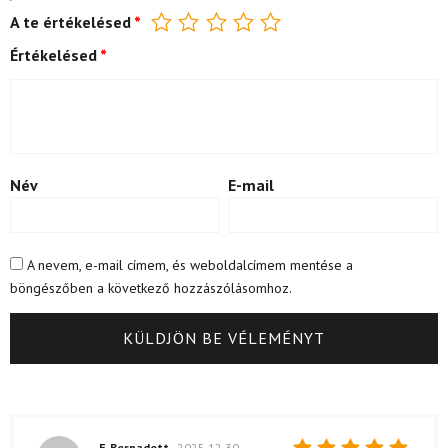
A te értékelésed
*
Értékelésed
*
Név
E-mail
A nevem, e-mail címem, és weboldalcímem mentése a
böngészőben a következő hozzászólásomhoz.
F. Bernadett
2025.12.30.