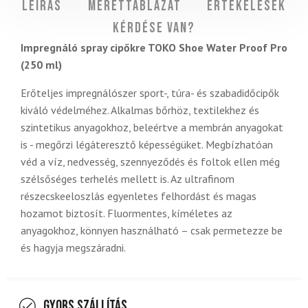
Leírás
Mérettáblázat
Értékelések
Kérdése van?
Impregnáló spray cipőkre TOKO Shoe Water Proof Pro
(250 ml)
Erőteljes impregnálószer sport-, túra- és szabadidőcipők
kiváló védelméhez. Alkalmas bőrhöz, textilekhez és
szintetikus anyagokhoz, beleértve a membrán anyagokat
is - megőrzi légáteresztő képességüket. Megbízhatóan
véd a víz, nedvesség, szennyeződés és foltok ellen még
szélsőséges terhelés mellett is. Az ultrafinom
részecskeeloszlás egyenletes felhordást és magas
hozamot biztosít. Fluormentes, kíméletes az
anyagokhoz, könnyen használható – csak permetezze be
és hagyja megszáradni.
Gyors szállítás