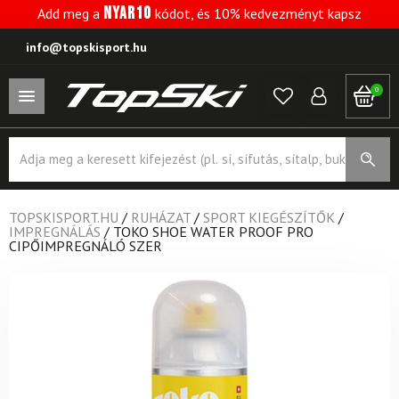
NYAR10
Add meg a
kódot, és 10% kedvezményt kapsz
info@topskisport.hu
0
Products
search
TOPSKISPORT.HU
/
RUHÁZAT
/
SPORT KIEGÉSZÍTŐK
/
IMPREGNÁLÁS
/
TOKO SHOE WATER PROOF PRO
CIPŐIMPREGNÁLÓ SZER