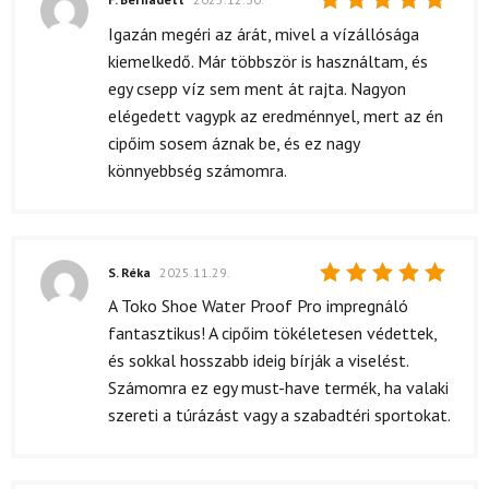
Értékelés:
Igazán megéri az árát, mivel a vízállósága
5
/ 5
kiemelkedő. Már többször is használtam, és
egy csepp víz sem ment át rajta. Nagyon
elégedett vagypk az eredménnyel, mert az én
cipőim sosem áznak be, és ez nagy
könnyebbség számomra.
S. Réka
2025.11.29.
Értékelés:
A Toko Shoe Water Proof Pro impregnáló
5
/ 5
fantasztikus! A cipőim tökéletesen védettek,
és sokkal hosszabb ideig bírják a viselést.
Számomra ez egy must-have termék, ha valaki
szereti a túrázást vagy a szabadtéri sportokat.