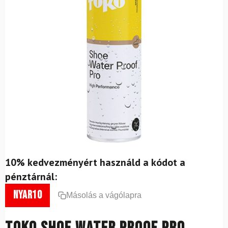
10% kedvezményért használd a kódot a
pénztárnál:
nyar10
Másolás a vágólapra