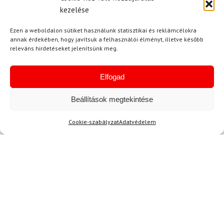
kezelése
Ezen a weboldalon sütiket használunk statisztikai és reklámcélokra
E-mail
annak érdekében, hogy javítsuk a felhasználói élményt, illetve később
releváns hirdetéseket jelenítsünk meg.
Elfogad
Az üzeneted
Beállítások megtekintése
Cookie-szabályzat
Adatvédelem
Egyetértek a
felhasználási feltételekkel és a személyes
adatok védelmével.