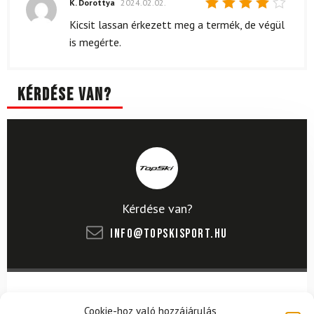
K. Dorottya
2024.02.02.
Értékelés:
Kicsit lassan érkezett meg a termék, de végül
4
/ 5
is megérte.
Kérdése van?
Kérdése van?
info@topskisport.hu
Név
Cookie-hoz való hozzájárulás