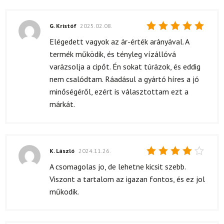
G. Kristóf
2025.02.08.
Értékelés:
Elégedett vagyok az ár-érték arányával. A
5
/ 5
termék működik, és tényleg vízállóvá
varázsolja a cipőt. Én sokat túrázok, és eddig
nem csalódtam. Ráadásul a gyártó híres a jó
minőségéről, ezért is választottam ezt a
márkát.
K. László
2024.11.26.
Értékelés:
A csomagolas jo, de lehetne kicsit szebb.
4
/ 5
Viszont a tartalom az igazan fontos, és ez jol
műkodik.