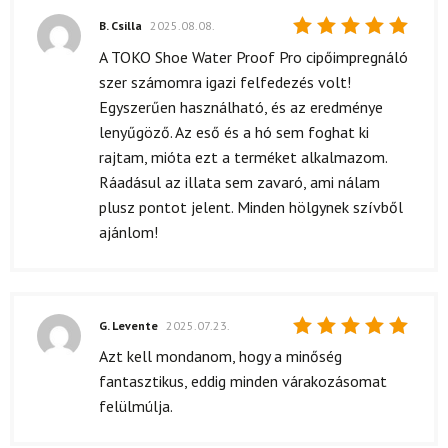
B. Csilla
2025.08.08.
Értékelés:
A TOKO Shoe Water Proof Pro cipőimpregnáló
5
/ 5
szer számomra igazi felfedezés volt!
Egyszerűen használható, és az eredménye
lenyűgöző. Az eső és a hó sem foghat ki
rajtam, mióta ezt a terméket alkalmazom.
Ráadásul az illata sem zavaró, ami nálam
plusz pontot jelent. Minden hölgynek szívből
ajánlom!
G. Levente
2025.07.23.
Értékelés:
Azt kell mondanom, hogy a minőség
5
/ 5
fantasztikus, eddig minden várakozásomat
felülmúlja.