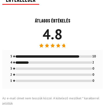
Értékelések
Átlagos értékelés
4.8
Értékelés:
4.83
/ 5
5 ★
10
4 ★
2
3 ★
0
2 ★
0
1 ★
0
Az e-mail címet nem tesszük közzé.
A kötelező mezőket
*
karakterrel
jelöltük