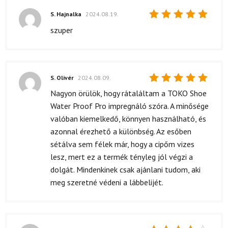
S. Hajnalka
2024.08.19.
Értékelés:
szuper
5
/ 5
S. Olivér
2024.08.09.
Értékelés:
Nagyon örülök, hogy rátaláltam a TOKO Shoe
5
/ 5
Water Proof Pro impregnáló szóra. A minősége
valóban kiemelkedő, könnyen használható, és
azonnal érezhető a különbség. Az esőben
sétálva sem félek már, hogy a cipőm vizes
lesz, mert ez a termék tényleg jól végzi a
dolgát. Mindenkinek csak ajánlani tudom, aki
meg szeretné védeni a lábbelijét.