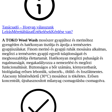
Tanácsadó – Hogyan válasszunk
Leírás
Mérettáblázat
Értékelések
Kérdése van?
A TOKO Wool Wash
mosószer gyapjúhoz és merinóhoz
gyengéden és hatékonyan tisztítja és ápolja a természetes
gyapjúszálakat. Finom merinó és gyapjú ruhák mosására alkalmas,
megőrzi a természetes gyapjú egyedi tulajdonságait és
meghosszabbítja élettartamát. Hatékonyan megőrzi puhaságát és
rugalmasságát, megakadályozza a nemezelést és megőrzi
funkcionalitását. Biztonságos a bőr számára, környezetbarát,
biológiailag erősen lebomlik, színezék-, öblítő- és foszfátmentes.
Alacsony hőmérsékletű (30°C) mosáshoz is tökéletes. Erősen
koncentrált, újrahasznosított műanyag csomagolásba csomagolva.