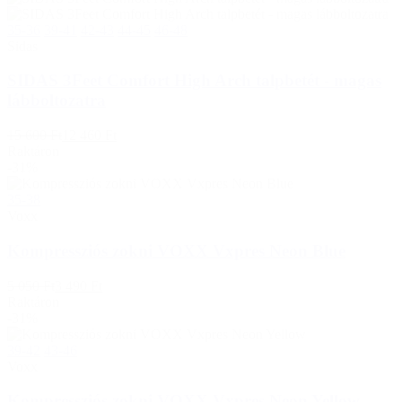
35-36
39-41
42-43
44-45
46-48
Sidas
SIDAS 3Feet Comfort High Arch talpbetét - magas
lábboltozatra
15 600 Ft
12 460 Ft
Raktáron
-31%
35-38
Voxx
Kompressziós zokni VOXX Vxpres Neon Blue
5 050 Ft
3 490 Ft
Raktáron
-31%
39-42
43-46
Voxx
Kompressziós zokni VOXX Vxpres Neon Yellow