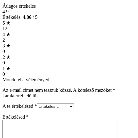
Átlagos értékelés
4.9
Értékelés:
4.86
/ 5
5 ★
12
4 ★
2
3 ★
0
2 ★
0
1 ★
0
Mondd el a véleményed
Az e-mail címet nem tesszük közzé.
A kötelező mezőket
*
karakterrel jelöltük
A te értékelésed
*
Értékelésed
*