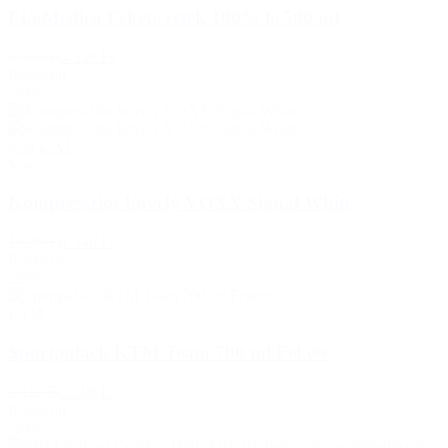
EkoMedica Fekete retek 100% lé 500 ml
4 545 Ft
4 350 Ft
Raktáron
-20%
S/M
L/XL
Voxx
Kompressziós hüvely VOXX Signal White
1 930 Ft
1 540 Ft
Raktáron
-26%
KTM
Sportpalack KTM Team 700 ml Fekete
3 120 Ft
2 300 Ft
Raktáron
-20%