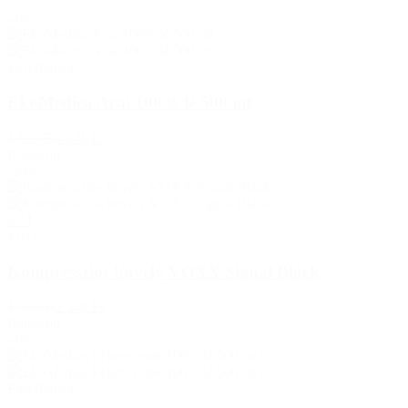
-4%
EkoMedica
EkoMedica Acai 100% lé 500 ml
4 835 Ft
4 640 Ft
Raktáron
-20%
S/M
Voxx
Kompressziós hüvely VOXX Signal Black
1 930 Ft
1 540 Ft
Raktáron
-4%
EkoMedica