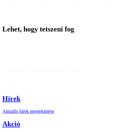
5 050 Ft
3 490 Ft
Raktáron
Lehet, hogy tetszeni fog
-15%
45-47
Dainese
DAINESE Thermo hosszú zokni
15 600 Ft
13 220 Ft
Raktáron
Hírek
Aktuális hírek megtekintése
Akció