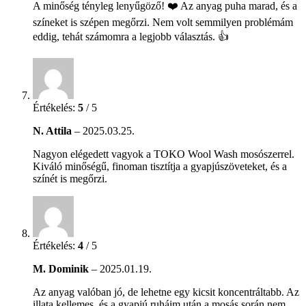
A minőség tényleg lenyűgöző! ❤️ Az anyag puha marad, és a
színeket is szépen megőrzi. Nem volt semmilyen problémám
eddig, tehát számomra a legjobb választás. 👍
Értékelés:
5
/ 5
N. Attila
–
2025.03.25.
Nagyon elégedett vagyok a TOKO Wool Wash mosószerrel.
Kiváló minőségű, finoman tisztítja a gyapjúszöveteket, és a
színét is megőrzi.
Értékelés:
4
/ 5
M. Dominik
–
2025.01.19.
Az anyag valóban jó, de lehetne egy kicsit koncentráltabb. Az
illata kellemes, és a gyapjú ruháim után a mosás során nem