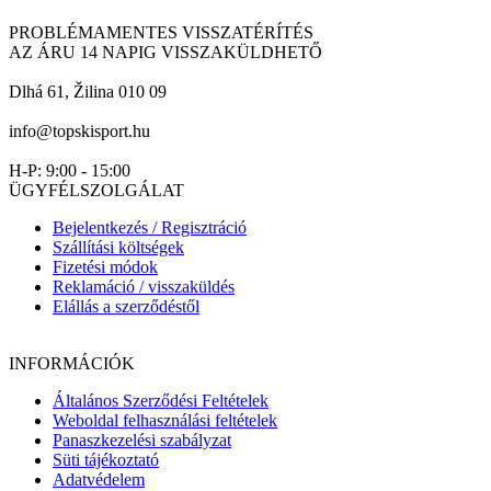
PROBLÉMAMENTES VISSZATÉRÍTÉS
AZ ÁRU 14 NAPIG VISSZAKÜLDHETŐ
Dlhá 61, Žilina 010 09
info@topskisport.hu
H-P: 9:00 - 15:00
ÜGYFÉLSZOLGÁLAT
Bejelentkezés / Regisztráció
Szállítási költségek
Fizetési módok
Reklamáció / visszaküldés
Elállás a szerződéstől
INFORMÁCIÓK
Általános Szerződési Feltételek
Weboldal felhasználási feltételek
Panaszkezelési szabályzat
Süti tájékoztató
Adatvédelem