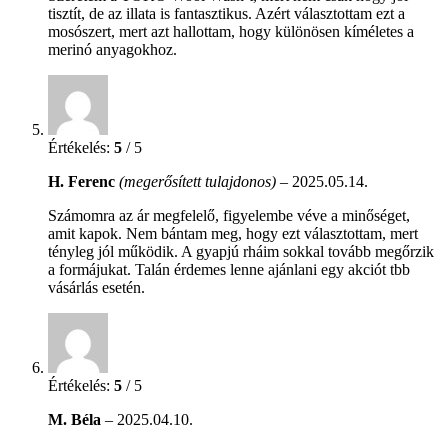
tisztít, de az illata is fantasztikus. Azért választottam ezt a
mosószert, mert azt hallottam, hogy különösen kíméletes a
merinó anyagokhoz.
Értékelés:
5
/ 5
H. Ferenc
(megerősített tulajdonos)
–
2025.05.14.
Számomra az ár megfelelő, figyelembe véve a minőséget,
amit kapok. Nem bántam meg, hogy ezt választottam, mert
tényleg jól működik. A gyapjú rháim sokkal tovább megőrzik
a formájukat. Talán érdemes lenne ajánlani egy akciót tbb
vásárlás esetén.
Értékelés:
5
/ 5
M. Béla
–
2025.04.10.