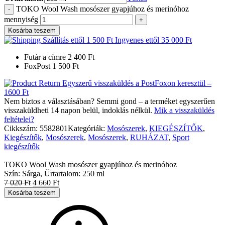
TOKO Wool Wash mosószer gyapjúhoz és merinóhoz
mennyiség
Kosárba teszem
Szállítás ettől
1 500
Ft
Ingyenes ettől
35 000
Ft
Futár a címre
2 400
Ft
FoxPost
1 500
Ft
Egyszerű visszaküldés a PostFoxon keresztül –
1600 Ft
Nem biztos a választásában? Semmi gond – a terméket egyszerűen
visszaküldheti 14 napon belül, indoklás nélkül.
Mik a visszaküldés
feltételei?
Cikkszám:
5582801
Kategóriák:
Mosószerek
,
KIEGÉSZÍTŐK
,
Kiegészítők
,
Mosószerek
,
Mosószerek
,
RUHÁZAT
,
Sport
kiegészítők
TOKO Wool Wash mosószer gyapjúhoz és merinóhoz
Szín: Sárga, Űrtartalom: 250 ml
7 020
Ft
4 660
Ft
Kosárba teszem