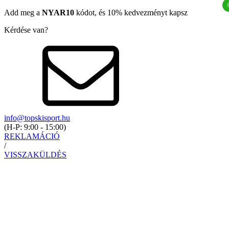
Add meg a
NYAR10
kódot, és 10% kedvezményt kapsz
Kérdése van?
info@topskisport.hu
(
H-P: 9:00 - 15:00
)
REKLAMÁCIÓ
/
VISSZAKÜLDÉS