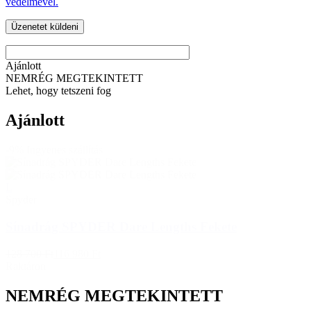
védelmével.
Ajánlott
NEMRÉG MEGTEKINTETT
Lehet, hogy tetszeni fog
Ajánlott
-9%
Ingyenes szállítás
L
Spyder
Sínadrág SPYDER Dare Lengths Fekete
128 700 Ft
116 980 Ft
Raktáron
NEMRÉG MEGTEKINTETT