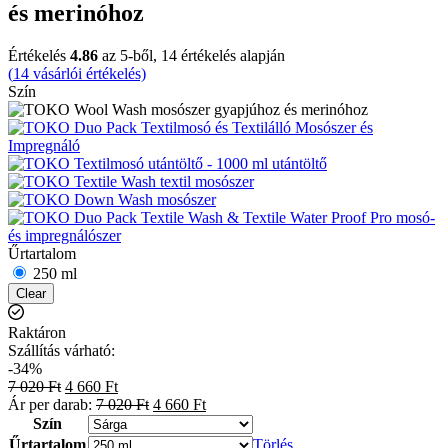
és merinóhoz
Értékelés
4.86
az 5-ből,
14
értékelés alapján
(
14
vásárlói értékelés)
Szín
Űrtartalom
250 ml
Clear
Raktáron
Szállítás várható:
-34%
7 020
Ft
4 660
Ft
Ár per darab:
7 020
Ft
4 660
Ft
Szín
Űrtartalom
Törlés