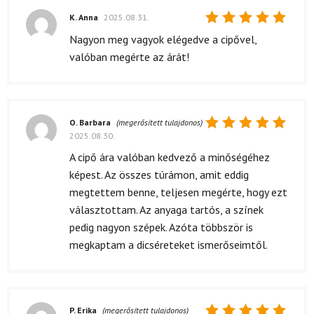
K. Anna
2025.08.31.
Értékelés:
Nagyon meg vagyok elégedve a cipővel,
5
/ 5
valóban megérte az árát!
O. Barbara
(megerősített tulajdonos)
2025.08.30.
Értékelés:
5
/ 5
A cipő ára valóban kedvező a minőségéhez
képest. Az összes túrámon, amit eddig
megtettem benne, teljesen megérte, hogy ezt
választottam. Az anyaga tartós, a színek
pedig nagyon szépek. Azóta többször is
megkaptam a dicséreteket ismerőseimtől.
P. Erika
(megerősített tulajdonos)