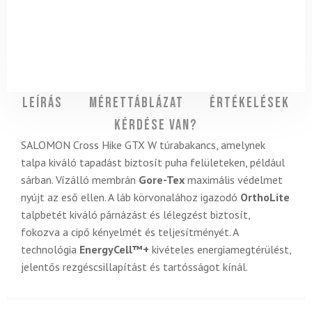
Leírás
Mérettáblázat
Értékelések
Kérdése van?
SALOMON Cross Hike GTX W túrabakancs, amelynek
talpa kiváló tapadást biztosít puha felületeken, például
sárban. Vízálló membrán
Gore-Tex
maximális védelmet
nyújt az eső ellen. A láb körvonalához igazodó
OrthoLite
talpbetét kiváló párnázást és lélegzést biztosít,
fokozva a cipő kényelmét és teljesítményét. A
technológia
EnergyCell™+
kivételes energiamegtérülést,
jelentős rezgéscsillapítást és tartósságot kínál.