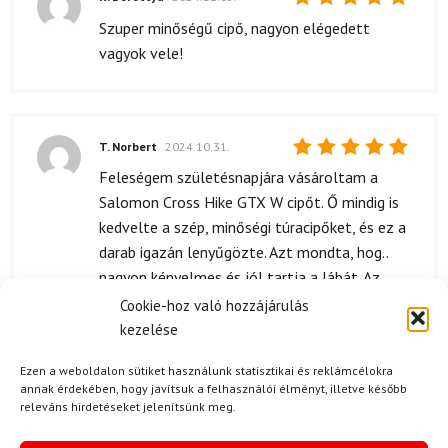
Értékelés:
Szuper minőségű cipő, nagyon elégedett
5
/ 5
vagyok vele!
T. Norbert
2024.10.31.
Értékelés:
Feleségem születésnapjára vásároltam a
5
/ 5
Salomon Cross Hike GTX W cipőt. Ő mindig is
kedvelte a szép, minőségi túracipőket, és ez a
darab igazán lenyűgözte. Azt mondta, hog..
nagyon kényelmes és jól tartja a lábát. Az
anyaga is nagyon !?ó, nem érződik rajta a
Cookie-hoz való hozzájárulás
műanyag, inkább a prémium bőrre hasonlít.
kezelése
Mindenesetre, a legjobb vála!?ztás volt, amit
Ezen a weboldalon sütiket használunk statisztikai és reklámcélokra
ajándékba adtam!
annak érdekében, hogy javítsuk a felhasználói élményt, illetve később
releváns hirdetéseket jelenítsünk meg.