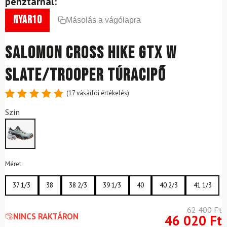
pénztárnál:
nyar10
Másolás a vágólapra
SALOMON Cross Hike GTX W
Slate/Trooper túracipő
(
17
vásárlói értékelés)
Értékelés
17
Szín
4.88
az
5-ből,
értékelés
alapján
Méret
37 1/3
38
38 2/3
39 1/3
40
40 2/3
41 1/3
62 400
Ft
NINCS RAKTÁRON
46 020
Ft