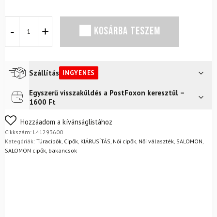
SALOMON
KOSÁRBA TESZEM
Cross
Hike
GTX
W
Slate/Trooper
Szállítás
INGYENES
túracipő
mennyiség
Egyszerű visszaküldés a PostFoxon keresztül –
Futár a címre
Ingyenes
1600 Ft
FoxPost
Ingyenes
Nem biztos a választásában? Semmi gond – a terméket
Hozzáadom a kívánságlistához
egyszerűen visszaküldheti 14 napon belül, indoklás nélkül.
Cikkszám:
L41293600
Mik a visszaküldés feltételei?
Kategóriák:
Túracipők
,
Cipők
,
KIÁRUSÍTÁS
,
Női cipők
,
Női választék
,
SALOMON
,
SALOMON cipők, bakancsok