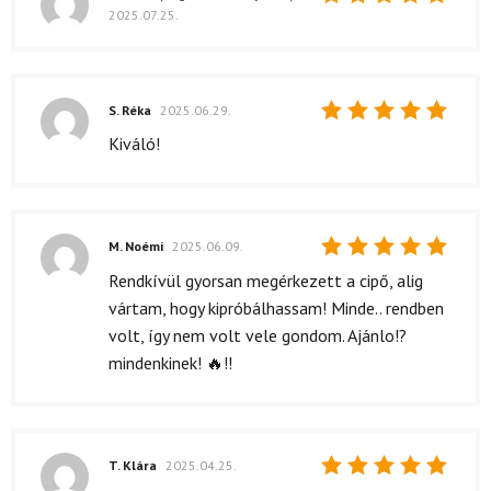
2025.07.25.
Értékelés:
5
/ 5
S. Réka
2025.06.29.
Értékelés:
Kiváló!
5
/ 5
M. Noémi
2025.06.09.
Értékelés:
Rendkívül gyorsan megérkezett a cipő, alig
5
/ 5
vártam, hogy kipróbálhassam! Minde.. rendben
volt, így nem volt vele gondom. Ajánlo!?
mindenkinek! 🔥!!
T. Klára
2025.04.25.