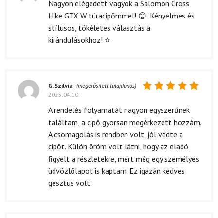
Értékelés:
Nagyon elégedett vagyok a Salomon Cross
5
/ 5
Hike GTX W túracipőmmel! 😊..Kényelmes és
stílusos, tökéletes választás a
kirándulásokhoz! ⭐
G. Szilvia
(megerősített tulajdonos)
2025.04.10.
Értékelés:
5
/ 5
A rendelés folyamatát nagyon egyszerűnek
találtam, a cipő gyorsan megérkezett hozzám.
A csomagolás is rendben volt, jól védte a
cipőt. Külön öröm volt látni, hogy az eladó
figyelt a részletekre, mert még egy személyes
üdvözlőlapot is kaptam. Ez igazán kedves
gesztus volt!