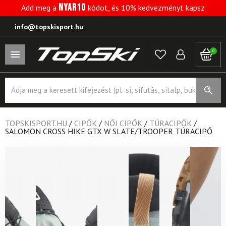
NYAR10
Add meg a
kódot, és 10% kedvezményt kapsz
info@topskisport.hu
0
Products
search
TOPSKISPORT.HU
/
CIPŐK
/
NŐI CIPŐK
/
TÚRACIPŐK
/
SALOMON CROSS HIKE GTX W SLATE/TROOPER TÚRACIPŐ