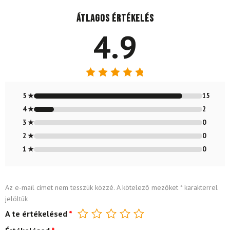
Átlagos értékelés
4.9
Értékelés:
4.88
/ 5
5 ★
15
4 ★
2
3 ★
0
2 ★
0
1 ★
0
Az e-mail címet nem tesszük közzé.
A kötelező mezőket
*
karakterrel
jelöltük
A te értékelésed
*