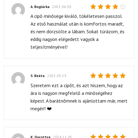
A. Boglárka
2025.04.03.
Értékelés:
A cipő minősége kiváló, tökéletesen passzol.
4
/ 5
Az első használat után is komfortos maradt,
és nem dörzsölte a lábam. Sokat túrázom, és
eddig nagyon elégedett vagyok a
teljesítményével!
S. Beáta
2025.03.23.
Értékelés:
Szeretem ezt a cipőt, és azt hiszem, hogy az
5
/ 5
ára is nagyon megfelelő a minőségéhez
képest. A barátnőmnek is ajánlottam már, mert
megéri! ❤️
K. Dorottya
2024.11.05.