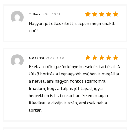
T. Nóra
2025.10.31.
Értékelés:
Nagyon jól elkészített, szépen megmunáklt
5
/ 5
cipő!
B. Andrea
2025.10.08.
Értékelés:
Ezek a cipők igazán kényelmesek és tartósak. A
5
/ 5
külső borítás a legnagyobb esőben is megállja
a helyét, ami nagyon fontos számomra.
Imádom, hogy a talp is jól tapad, így a
hegyekben is biztonságban érzem magam.
Ráadásul a dizájn is szép, ami csak hab a
tortán.