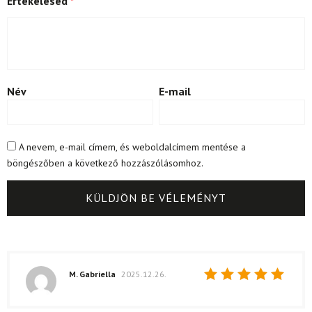
Értékelésed
*
Név
E-mail
A nevem, e-mail címem, és weboldalcímem mentése a
böngészőben a következő hozzászólásomhoz.
M. Gabriella
2025.12.26.
Értékelés:
5
/ 5