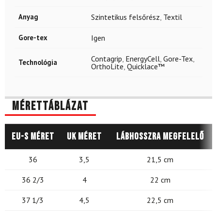
Anyag
Szintetikus felsőrész
,
Textil
Gore-tex
Igen
Contagrip
,
EnergyCell
,
Gore-Tex
,
Technológia
OrthoLite
,
Quicklace™
Mérettáblázat
EU-s méret
UK méret
Lábhosszra megfelelő
36
3,5
21,5 cm
36 2/3
4
22 cm
37 1/3
4,5
22,5 cm