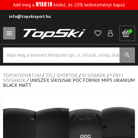
NYAR10
Add meg a
kódot, és 10% kedvezményt kapsz
info@topskisport.hu
0
Products
search
TOPSKISPORT.HU
/
TÉLI SPORTOK
/
SÍ SISAKOK
/
FÉRFI
SÍSISAKOK
/
UNISZEX SÍKISISAK POC FORNIX MIPS URANIUM
BLACK MATT