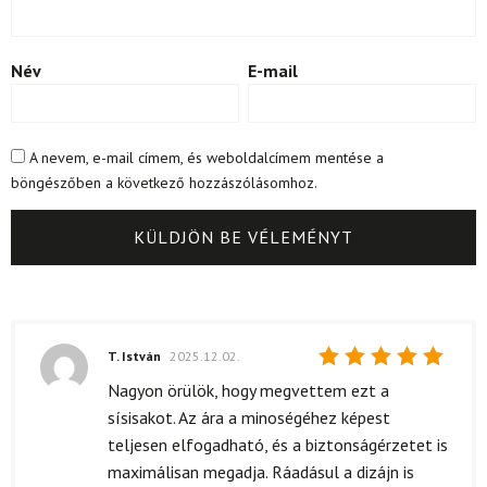
Név
E-mail
A nevem, e-mail címem, és weboldalcímem mentése a
böngészőben a következő hozzászólásomhoz.
T. István
2025.12.02.
Értékelés:
Nagyon örülök, hogy megvettem ezt a
5
/ 5
sísisakot. Az ára a minoségéhez képest
teljesen elfogadható, és a biztonságérzetet is
maximálisan megadja. Ráadásul a dizájn is