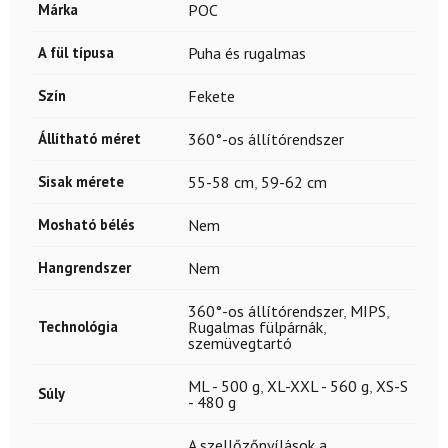
Márka
POC
A fül típusa
Puha és rugalmas
Szín
Fekete
Állítható méret
360°-os állítórendszer
Sisak mérete
55-58 cm
,
59-62 cm
Mosható bélés
Nem
Hangrendszer
Nem
360°-os állítórendszer
,
MIPS
,
Technológia
Rugalmas fülpárnák
,
szemüvegtartó
ML - 500 g
,
XL-XXL - 560 g
,
XS-S
Súly
- 480 g
A szellőzőnyílások a