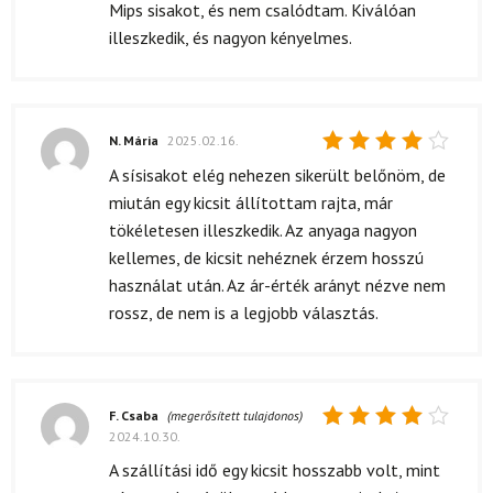
Mips sisakot, és nem csalódtam. Kiválóan
illeszkedik, és nagyon kényelmes.
N. Mária
2025.02.16.
Értékelés:
A sísisakot elég nehezen sikerült belőnöm, de
4
/ 5
miután egy kicsit állítottam rajta, már
tökéletesen illeszkedik. Az anyaga nagyon
kellemes, de kicsit nehéznek érzem hosszú
használat után. Az ár-érték arányt nézve nem
rossz, de nem is a legjobb választás.
F. Csaba
(megerősített tulajdonos)
2024.10.30.
Értékelés:
4
/ 5
A szállítási idő egy kicsit hosszabb volt, mint