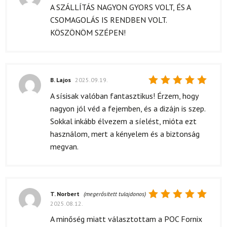
Értékelés:
A SZÁLLÍTÁS NAGYON GYORS VOLT, ÉS A
5
/ 5
CSOMAGOLÁS IS RENDBEN VOLT.
KÖSZÖNÖM SZÉPEN!
B. Lajos
2025.09.19.
Értékelés:
A sísisak valóban fantasztikus! Érzem, hogy
5
/ 5
nagyon jól véd a fejemben, és a dizájn is szep.
Sokkal inkább élvezem a síelést, mióta ezt
használom, mert a kényelem és a biztonság
megvan.
T. Norbert
(megerősített tulajdonos)
2025.08.12.
Értékelés:
5
/ 5
A minőség miatt választottam a POC Fornix