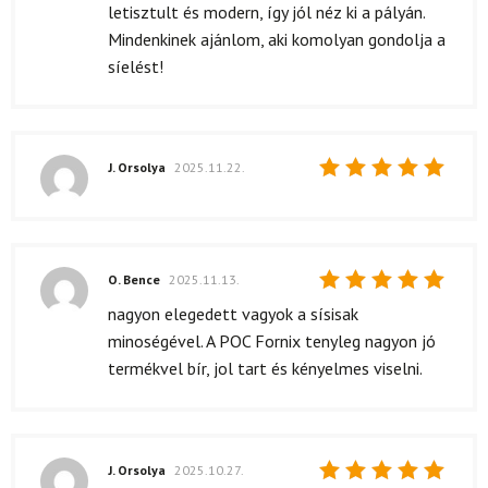
letisztult és modern, így jól néz ki a pályán.
Mindenkinek ajánlom, aki komolyan gondolja a
síelést!
J. Orsolya
2025.11.22.
Értékelés:
5
/ 5
O. Bence
2025.11.13.
Értékelés:
nagyon elegedett vagyok a sísisak
5
/ 5
minoségével. A POC Fornix tenyleg nagyon jó
termékvel bír, jol tart és kényelmes viselni.
J. Orsolya
2025.10.27.