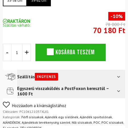
55-58 cm
59-62 cm
-10%
RAKTÁRON
78 000 Ft
Szállítás várható:
70 180 Ft
Uniszex
KOSÁRBA TESZEM
síkisisak
POC
Fornix
Mips
Uranium
Szállítás
INGYENES
Black
Matt
Egyszerű visszaküldés a PostFoxon keresztül –
Futár a címre
Ingyenes
mennyiség
1600 Ft
FoxPost
Ingyenes
Nem biztos a választásában? Semmi gond – a terméket
Hozzáadom a kívánságlistához
egyszerűen visszaküldheti 14 napon belül, indoklás nélkül.
Cikkszám:
PC104121037XLX1
Mik a visszaküldés feltételei?
Kategóriák:
Férfi sísisakok
,
Ajándék egy síelőnek
,
Ajándék sportolónak
,
AJÁNDÉKOK
,
Ajándékok tevékenység szerint
,
Női sísisakok
,
POC
,
POC sísisakok
,
Sí sisakok
,
TÉLI SPORTOK