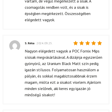
vártam, de végül megérkezett a sisak. A
csomagolás rendben volt, és a sisak is
épségben megérkezett. Összességében
elégedett vagyok.
S. Réka
2024.09.25.
Értékelés:
Nagyon elégedett vagyok a POC Fornix Mips
5
/ 5
sísisak megvásárlásával. A dizájnja egyszerűen
gyönyörű, az Uranium Black Matt szín pedig
igazán stílusos. Folyamatosan használom a
pályán, és sokkal magabiztosabbnak érzem
magam, mióta ezt a sisakot viselem. Ajánlom
minden síelőnek, aki keres egy igazán jó
minőségű sisakot!