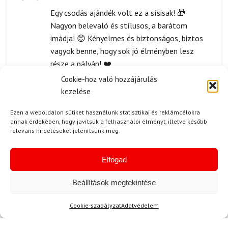
Értékelés:
5
/ 5
Egy csodás ajándék volt ez a sísisak! 🎁
Nagyon belevaló és stílusos, a barátom
imádja! 😊 Kényelmes és biztonságos, biztos
vagyok benne, hogy sok jó élményben lesz
része a pályán! ❤️
Cookie-hoz való hozzájárulás
kezelése
P. Sándor
2024.04.21.
Ezen a weboldalon sütiket használunk statisztikai és reklámcélokra
annak érdekében, hogy javítsuk a felhasználói élményt, illetve később
Értékelés:
Elégedett vagyok a sisak árával, mivel a
releváns hirdetéseket jelenítsünk meg.
5
/ 5
kapott minőségért még mindig
megfizethetőnek tartom. Mindenképp megérte
Elfogad
a befektetést!
Beállítások megtekintése
Kérdése van?
Cookie-szabályzat
Adatvédelem