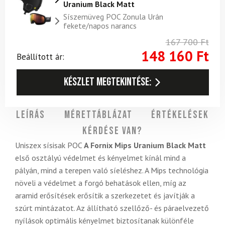
Uranium Black Matt
Síszemüveg POC Zonula Urán
fekete/napos narancs
167 700
Ft
148 160
Ft
Beállított ár:
Készlet megtekintése:
Leírás
Mérettáblázat
Értékelések
Kérdése van?
Uniszex sísisak POC
A Fornix Mips Uranium Black Matt
első osztályú védelmet és kényelmet kínál mind a
pályán, mind a terepen való síeléshez. A Mips technológia
növeli a védelmet a forgó behatások ellen, míg az
aramid erősítések erősítik a szerkezetet és javítják a
szúrt mintázatot. Az állítható szellőző- és páraelvezető
nyílások optimális kényelmet biztosítanak különféle