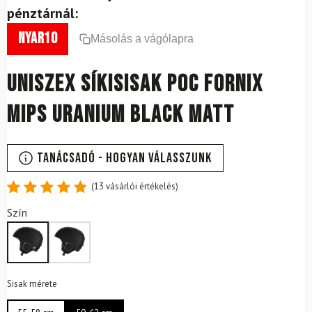
pénztárnál:
nyar10
Másolás a vágólapra
Uniszex síkisisak POC Fornix
Mips Uranium Black Matt
Tanácsadó - Hogyan válasszunk
(
13
vásárlói értékelés)
Értékelés
13
Szín
4.85
az
5-ből,
értékelés
alapján
Sisak mérete