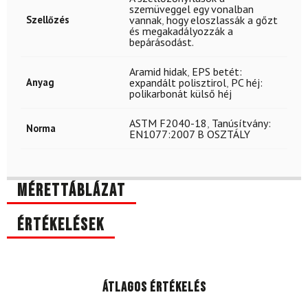
szemüveggel egy vonalban
Szellőzés
vannak
,
hogy eloszlassák a gőzt
és megakadályozzák a
bepárásodást.
Aramid hidak
,
EPS betét:
Anyag
expandált polisztirol
,
PC héj:
polikarbonát külső héj
ASTM F2040-18
,
Tanúsítvány:
Norma
EN1077:2007 B OSZTÁLY
Mérettáblázat
Értékelések
Átlagos értékelés