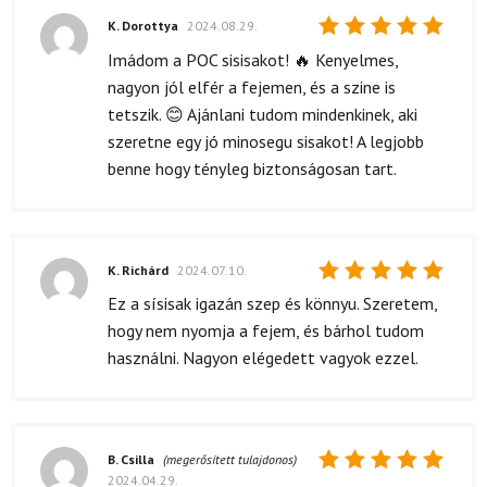
K. Dorottya
2024.08.29.
Értékelés:
Imádom a POC sisisakot! 🔥 Kenyelmes,
5
/ 5
nagyon jól elfér a fejemen, és a szine is
tetszik. 😊 Ajánlani tudom mindenkinek, aki
szeretne egy jó minosegu sisakot! A legjobb
benne hogy tényleg biztonságosan tart.
K. Richárd
2024.07.10.
Értékelés:
Ez a sísisak igazán szep és könnyu. Szeretem,
5
/ 5
hogy nem nyomja a fejem, és bárhol tudom
használni. Nagyon elégedett vagyok ezzel.
B. Csilla
(megerősített tulajdonos)
2024.04.29.