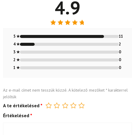
4.9
Értékelés:
4.85
/ 5
5 ★
11
4 ★
2
3 ★
0
2 ★
0
1 ★
0
Az e-mail címet nem tesszük közzé.
A kötelező mezőket
*
karakterrel
jelöltük
A te értékelésed
*
Értékelésed
*