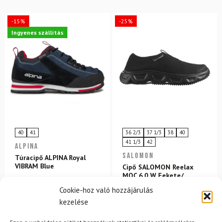
-15%
-25%
Ingyenes szállítás
40
41
36 2/3
37 1/3
38
40
41 1/3
42
ALPINA
SALOMON
Túracipő ALPINA Royal
VIBRAM Blue
Cipő SALOMON Reelax
MOC 6.0 W Fekete/
Ötvözet
Cookie-hoz való hozzájárulás
kezelése
50 680 Ft
42 880 Ft
31 200 Ft
23 380 Ft
Raktáron
Raktáron