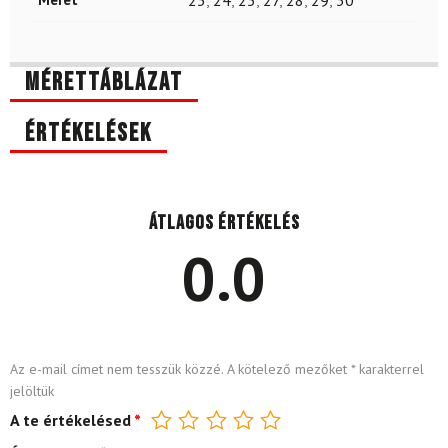
23
,
24
,
25
,
27
,
28
,
29
,
30
Mérettáblázat
Értékelések
Átlagos értékelés
0.0
Az e-mail címet nem tesszük közzé.
A kötelező mezőket
*
karakterrel
jelöltük
A te értékelésed
*