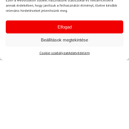
Ezen a weboldalon sütiket használunk statisztikai és reklámcélokra
annak érdekében, hogy javítsuk a felhasználói élményt, illetve később
releváns hirdetéseket jelenítsünk meg.
Elfogad
Beállítások megtekintése
Hírek
Cookie-szabályzat
Adatvédelem
Aktuális hírek megtekintése
Akció