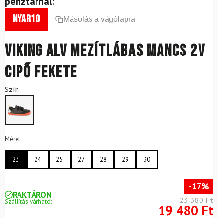
pénztárnál:
nyar10
Másolás a vágólapra
VIKING Alv Mezítlábas Mancs 2V
Cipő Fekete
Szín
Méret
23
24
25
27
28
29
30
-17%
RAKTÁRON
23 380 Ft
Szállítás várható:
19 480 Ft