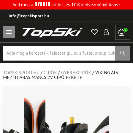
NYAR10
Add meg a
kódot, és 10% kedvezményt kapsz
info@topskisport.hu
0
Products
search
TOPSKISPORT.HU
/
CIPŐK
/
GYEREKCIPŐK
/
VIKING ALV
MEZÍTLÁBAS MANCS 2V CIPŐ FEKETE