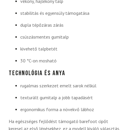
vékony, hajlékony talp
stabilitás és egyensúly támogatása
dupla tépőzáras zárás
csúszásmentes gumitalp
kivehető talpbetét
30 °C-on mosható
Technológia és anya
rugalmas szerkezet emelt sarok nélkül
texturált gumitalp a jobb tapadásért
ergonomikus forma a növekvő lábhoz
Ha egészséges fejlődést támogató barefoot cipőt
keresel az első lépésekhez, ez a modell kiváló választás.