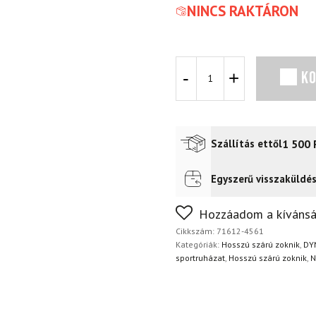
NINCS RAKTÁRON
Zokni
K
DYNAFIT
No
Pain
No
Gain
1 500
Szállítás ettől
Shocking
Orange
mennyiség
Egyszerű visszaküldé
Futár a címre
2 400
Ft
FoxPost
1 500
Ft
Nem biztos a választásában
Hozzáadom a kívánsá
napon belül, indoklás nélkül
Cikkszám:
71612-4561
Kategóriák:
Hosszú szárú zoknik
,
DY
sportruházat
,
Hosszú szárú zoknik
,
N