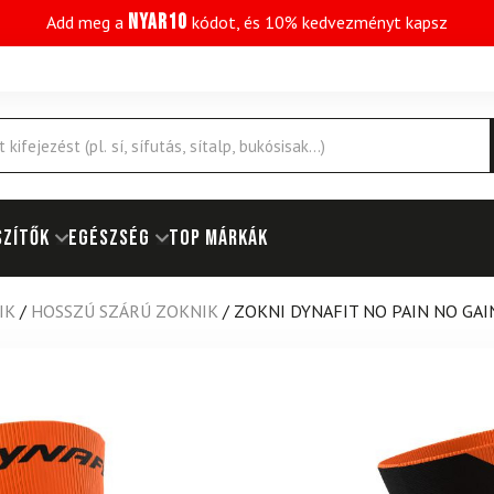
NYAR10
Add meg a
kódot, és 10% kedvezményt kapsz
SZÍTŐK
EGÉSZSÉG
Top márkák
IK
/
HOSSZÚ SZÁRÚ ZOKNIK
/
ZOKNI DYNAFIT NO PAIN NO GA