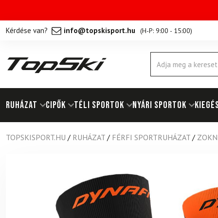
Kérdése van?
info@topskisport.hu
(
H-P: 9:00 - 15:00
)
Products
search
RUHÁZAT
Cipők
TÉLI SPORTOK
NYÁRI SPORTOK
KIEGÉ
TOPSKISPORT.HU
/
RUHÁZAT
/
FÉRFI SPORTRUHÁZAT
/
ZOKN