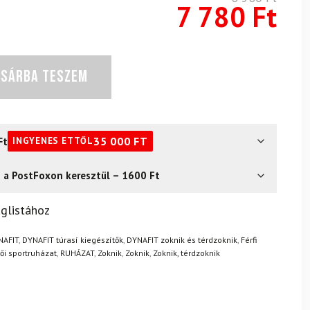
7 780
Ft
OSÁRBA TESZEM
Ft
35 000
FT
INGYENES ETTŐL
s a PostFoxon keresztül – 1600 Ft
? Semmi gond – a terméket egyszerűen visszaküldheti 14
glistához
.
Mik a visszaküldés feltételei?
NAFIT
,
DYNAFIT túrasí kiegészítők
,
DYNAFIT zoknik és térdzoknik
,
Férfi
ői sportruházat
,
RUHÁZAT
,
Zoknik
,
Zoknik
,
Zoknik, térdzoknik