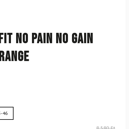
IT No Pain No Gain
Orange
3-46
8 580
Ft