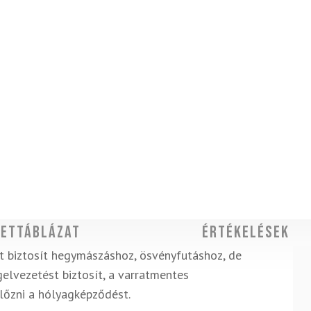
ettáblázat
Értékelések
 biztosít hegymászáshoz, ösvényfutáshoz, de
elvezetést biztosít, a varratmentes
lőzni a hólyagképződést.