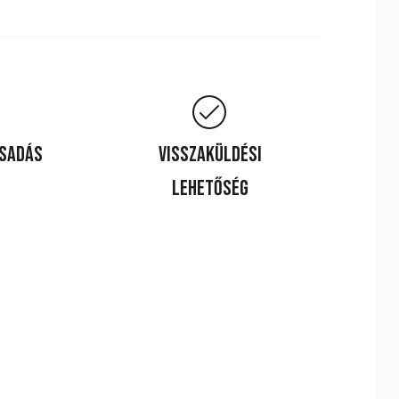
csadás
Visszaküldési
lehetőség