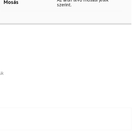
Mosás
szerint.
ük