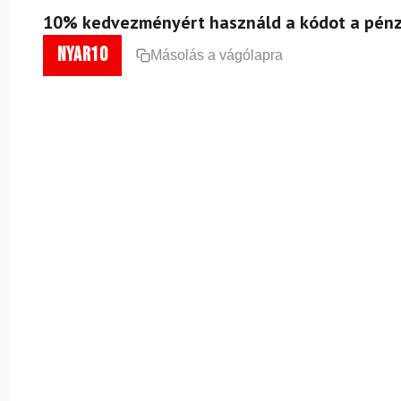
10% kedvezményért használd a kódot a pénz
nyar10
Másolás a vágólapra