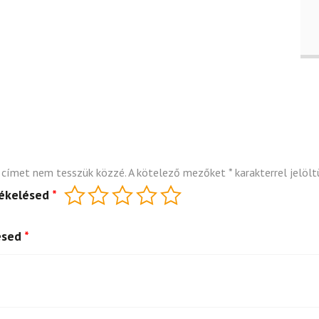
 címet nem tesszük közzé.
A kötelező mezőket
*
karakterrel jelölt
tékelésed
*
ésed
*