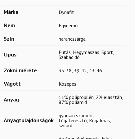
Márka
Dynafit
Nem
Egynemű
Szín
narancssárga
Futás
,
Hegymászás
,
Sport
,
típus
Szabadidő
Zokni mérete
35-38
,
39-42
,
43-46
Vágott
Közepes
11% polipropilén
,
2% elasztán
,
Anyag
87% poliamid
gyorsan száradó
,
Anyagtulajdonságok
Légáteresztő
,
Rugalmas
,
szilárd
Az árun lévő mosási jelek