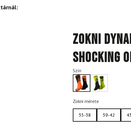
tárnál:
Zokni DYNAF
Shocking 
Szín
Zokni mérete
35-38
39-42
4