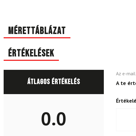
Mérettáblázat
Értékelések
Az e-mail
Átlagos értékelés
A te ér
Értékel
0.0