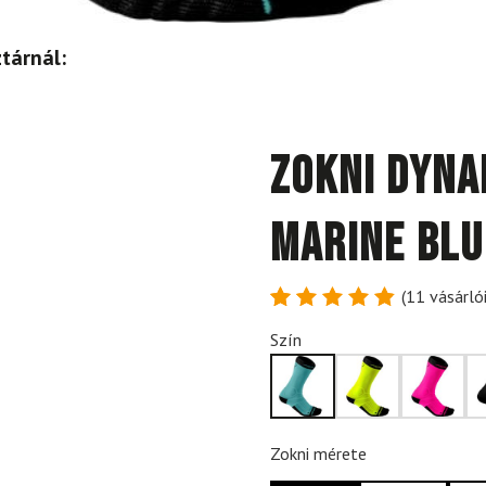
tárnál:
Zokni DYNA
Marine Blu
(
11
vásárlói
Értékelés
11
Szín
4.91
az
5-ből,
értékelés
alapján
Zokni mérete