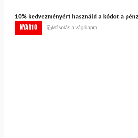
10% kedvezményért használd a kódot a pénz
nyar10
Másolás a vágólapra