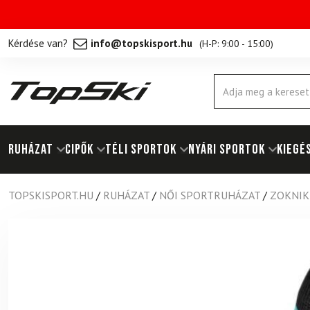
Kérdése van?
info@topskisport.hu
(
H-P: 9:00 - 15:00
)
Products
search
RUHÁZAT
Cipők
TÉLI SPORTOK
NYÁRI SPORTOK
KIEGÉ
TOPSKISPORT.HU
/
RUHÁZAT
/
NŐI SPORTRUHÁZAT
/
ZOKNIK