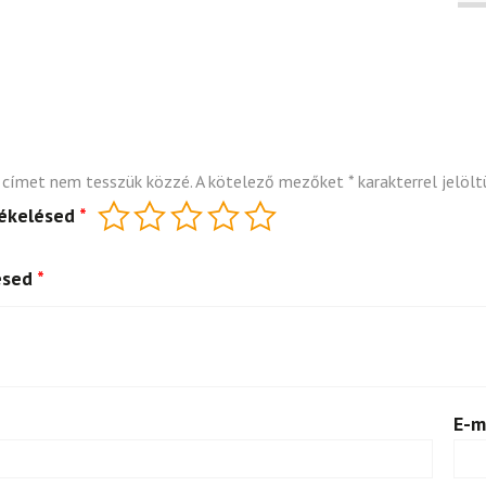
 címet nem tesszük közzé.
A kötelező mezőket
*
karakterrel jelölt
tékelésed
*
ésed
*
E-m