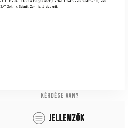
NAFIT
,
DYNAFIT túrasí kiegészítők
,
DYNAFIT zoknik és térdzoknik
,
Férfi
ZAT
,
Zoknik
,
Zoknik
,
Zoknik, térdzoknik
Kérdése van?
JELLEMZŐK