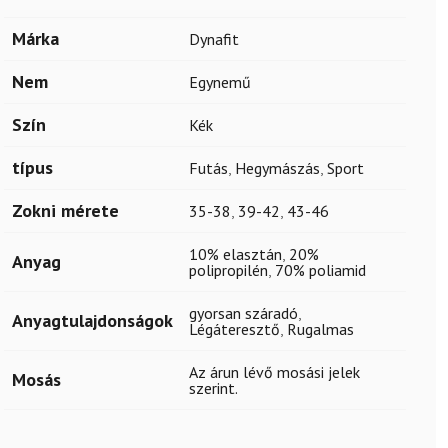
Márka
Dynafit
Nem
Egynemű
Szín
Kék
típus
Futás
,
Hegymászás
,
Sport
Zokni mérete
35-38
,
39-42
,
43-46
10% elasztán
,
20%
Anyag
polipropilén
,
70% poliamid
gyorsan száradó
,
Anyagtulajdonságok
Légáteresztő
,
Rugalmas
Az árun lévő mosási jelek
Mosás
szerint.