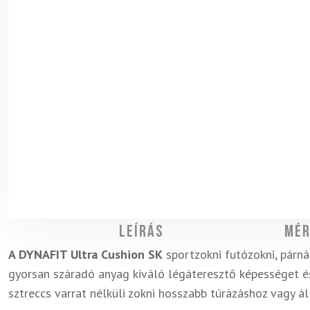
Leírás
Mér
A DYNAFIT Ultra Cushion SK
sportzokni futózokni, párnáz
gyorsan száradó anyag kiváló légáteresztő képességet é
sztreccs varrat nélküli zokni hosszabb túrázáshoz vagy á