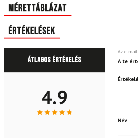
Mérettáblázat
Értékelések
Az e-mail
Átlagos értékelés
A te ér
Értékel
4.9
Név
Értékelés:
4.91
/ 5