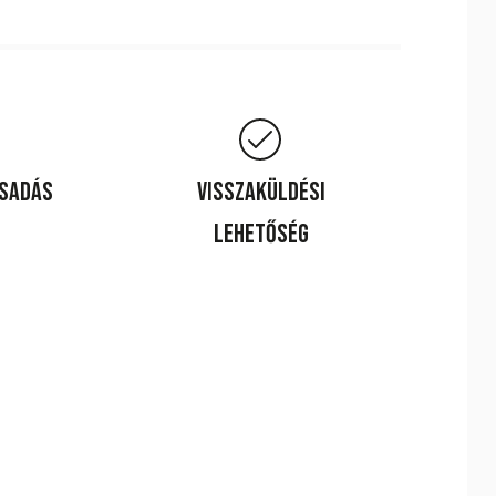
csadás
Visszaküldési
lehetőség