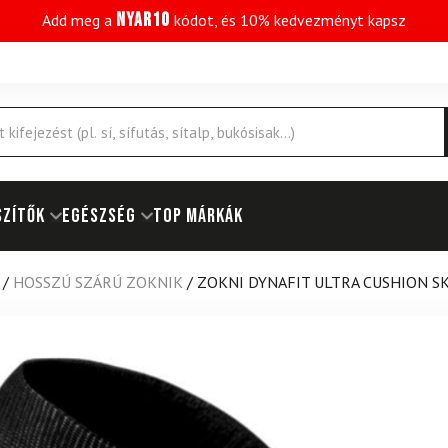
NYAR10
Add meg a
kódot, és 10% kedvezményt kapsz
SZÍTŐK
EGÉSZSÉG
Top márkák
/
HOSSZÚ SZÁRÚ ZOKNIK
/
ZOKNI DYNAFIT ULTRA CUSHION S