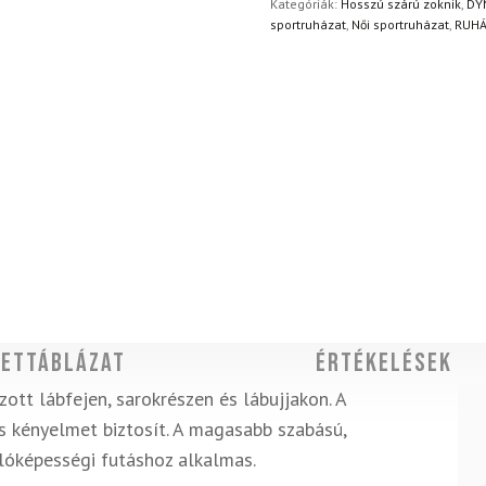
Kategóriák:
Hosszú szárú zoknik
,
DY
sportruházat
,
Női sportruházat
,
RUHÁ
ettáblázat
Értékelések
ott lábfejen, sarokrészen és lábujjakon. A
s kényelmet biztosít. A magasabb szabású,
llóképességi futáshoz alkalmas.