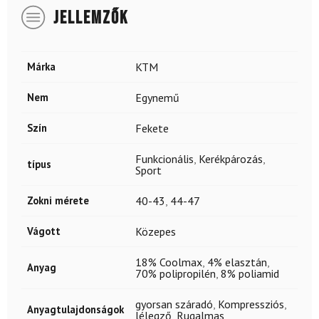
JELLEMZŐK
Márka
KTM
Nem
Egynemű
Szín
Fekete
Funkcionális
,
Kerékpározás
,
típus
Sport
Zokni mérete
40-43
,
44-47
Vágott
Közepes
18% Coolmax
,
4% elasztán
,
Anyag
70% polipropilén
,
8% poliamid
gyorsan száradó
,
Kompressziós
,
Anyagtulajdonságok
lélegző
,
Rugalmas