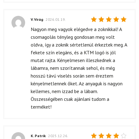
V. Virág
2026.01.19.
Értékelés:
Nagyon meg vagyok elégedve a zoknikkal! A
5
/ 5
csomagolás tényleg gondosan meg volt
oldva, így a zoknik sértetlenül érkeztek meg. A
fekete szín elegáns, és a KTM logó is jól
mutat rajta. Kényelmesen illeszkednek a
lábamra, nem szorítannak sehol, és még
hosszú távú viselés során sem éreztem
kényelmetlennek őket. Az anyaguk is nagyon
kellemes, nem izzad be a lábam.
Összességében csak ajánlani tudom a
terméket!
K. Patrik
2025.12.26.