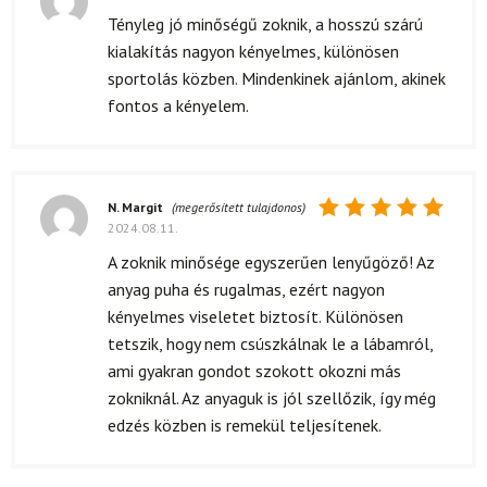
Értékelés:
Tényleg jó minőségű zoknik, a hosszú szárú
5
/ 5
kialakítás nagyon kényelmes, különösen
sportolás közben. Mindenkinek ajánlom, akinek
fontos a kényelem.
N. Margit
(megerősített tulajdonos)
2024.08.11.
Értékelés:
5
/ 5
A zoknik minősége egyszerűen lenyűgöző! Az
anyag puha és rugalmas, ezért nagyon
kényelmes viseletet biztosít. Különösen
tetszik, hogy nem csúszkálnak le a lábamról,
ami gyakran gondot szokott okozni más
zokniknál. Az anyaguk is jól szellőzik, így még
edzés közben is remekül teljesítenek.