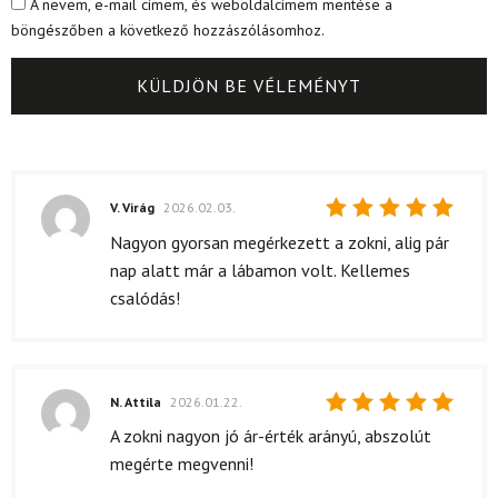
A nevem, e-mail címem, és weboldalcímem mentése a
böngészőben a következő hozzászólásomhoz.
V. Virág
2026.02.03.
Értékelés:
Nagyon gyorsan megérkezett a zokni, alig pár
5
/ 5
nap alatt már a lábamon volt. Kellemes
csalódás!
N. Attila
2026.01.22.
Értékelés:
A zokni nagyon jó ár-érték arányú, abszolút
5
/ 5
megérte megvenni!