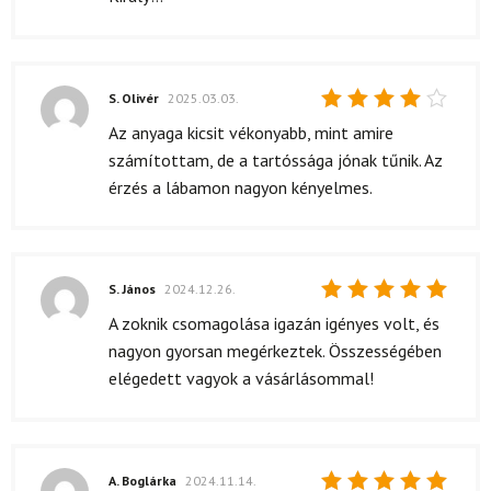
5
/ 5
S. Olivér
2025.03.03.
Értékelés:
Az anyaga kicsit vékonyabb, mint amire
4
/ 5
számítottam, de a tartóssága jónak tűnik. Az
érzés a lábamon nagyon kényelmes.
S. János
2024.12.26.
Értékelés:
A zoknik csomagolása igazán igényes volt, és
5
/ 5
nagyon gyorsan megérkeztek. Összességében
elégedett vagyok a vásárlásommal!
A. Boglárka
2024.11.14.