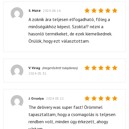
S. Máté
2024.06.14.
Értékelés:
A zoknik ára teljesen elfogadható, főleg a
5
/ 5
minőségükhöz képest. Szokta!? nézni a
hasonló termékeket, de ezek kiemelkednek.
Örülök, hogy ezt választottam.
V. Virág
(megerősített tulajdonos)
2024.05.31.
Értékelés:
5
/ 5
J. Orsolya
2024.05.22.
Értékelés:
The delivery was super fast! Örömmel
5
/ 5
tapasztaltam, hogy a csomagolás is teljesen
rendben volt, minden úgy érkezett, ahogy
vártam.