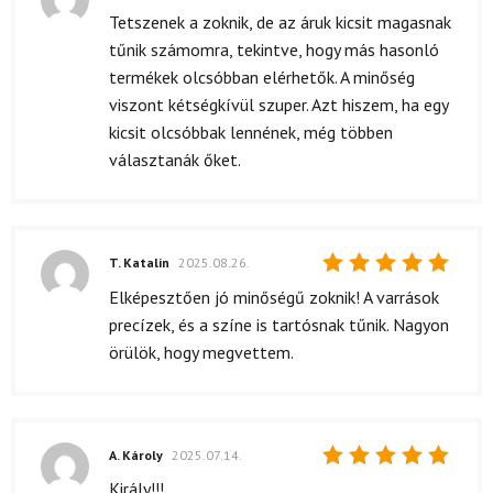
Értékelés:
Tetszenek a zoknik, de az áruk kicsit magasnak
4
/ 5
tűnik számomra, tekintve, hogy más hasonló
termékek olcsóbban elérhetők. A minőség
viszont kétségkívül szuper. Azt hiszem, ha egy
kicsit olcsóbbak lennének, még többen
választanák őket.
T. Katalin
2025.08.26.
Értékelés:
Elképesztően jó minőségű zoknik! A varrások
5
/ 5
precízek, és a színe is tartósnak tűnik. Nagyon
örülök, hogy megvettem.
A. Károly
2025.07.14.
Értékelés:
Király!!!