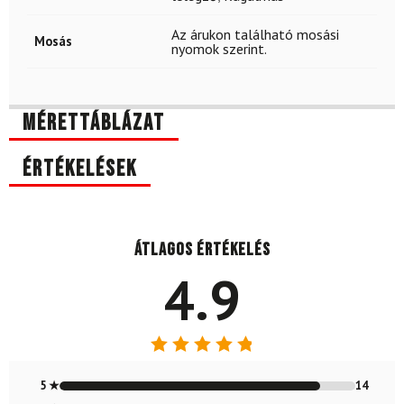
Az árukon található mosási
Mosás
nyomok szerint.
Mérettáblázat
Értékelések
Átlagos értékelés
4.9
Értékelés:
4.88
/ 5
5 ★
14