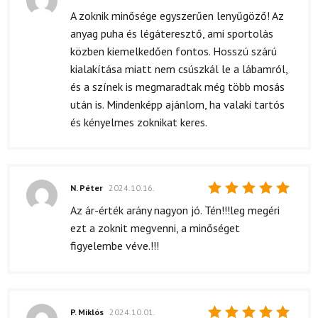
Értékelés:
A zoknik minősége egyszerűen lenyűgöző! Az
5
/ 5
anyag puha és légáteresztő, ami sportolás
közben kiemelkedően fontos. Hosszú szárú
kialakítása miatt nem csúszkál le a lábamról,
és a színek is megmaradtak még több mosás
után is. Mindenképp ajánlom, ha valaki tartós
és kényelmes zoknikat keres.
N. Péter
2024.10.16.
Értékelés:
Az ár-érték arány nagyon jó. Tén!!!leg megéri
5
/ 5
ezt a zoknit megvenni, a minőséget
figyelembe véve.!!!
P. Miklós
2024.10.01.