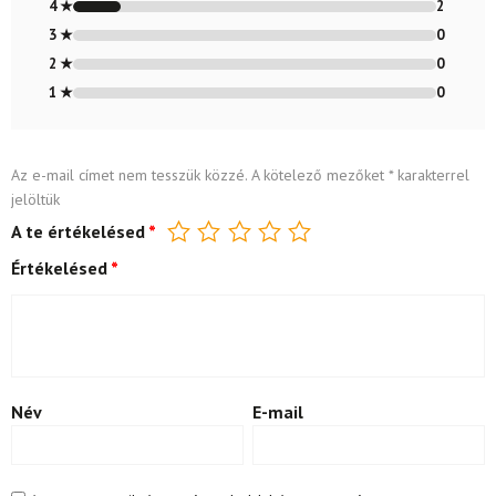
4 ★
2
3 ★
0
2 ★
0
1 ★
0
Az e-mail címet nem tesszük közzé.
A kötelező mezőket
*
karakterrel
jelöltük
A te értékelésed
*
Értékelésed
*
Név
E-mail