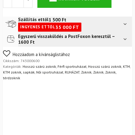
KTM
Factory
Fekete/Fekete
Vonal
1 500
Ft
Szállítás ettől
mennyiség
35 000
FT
INGYENES ETTŐL
Egyszerű visszaküldés a PostFoxon keresztül –
Futár a címre
2 400
Ft
1600 Ft
FoxPost
1 500
Ft
Nem biztos a választásában? Semmi gond – a terméket
Hozzáadom a kívánságlistához
egyszerűen visszaküldheti 14 napon belül, indoklás nélkül.
Cikkszám:
743000600
Mik a visszaküldés feltételei?
Kategóriák:
Hosszú szárú zoknik
,
Férfi sportruházat
,
Hosszú szárú zoknik
,
KTM
,
KTM zoknik, sapkák
,
Női sportruházat
,
RUHÁZAT
,
Zoknik
,
Zoknik
,
Zoknik,
térdzoknik