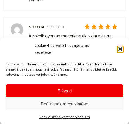
K. Renáta
2024.05.14.
Értékelés:
A zoknik gyorsan megérkeztek, szinte észre
5
/ 5
sem vettem, hogy rendeltem őket. A szállítási
Cookie-hoz való hozzájárulás
idő pontosan úgy alakult, ahogy ígérték, és a
kezelése
futár is kedves volt. A csomagolás is rendben
volt, mindent megfelelően becsomagoltak.
Ezen a weboldalon sütiket használunk statisztikai és reklámcélokra
annak érdekében, hogy javítsuk a felhasználói élményt, illetve később
Nagyon örültem, hogy nem kellett sokáig
releváns hirdetéseket jelenítsünk meg.
várnom rá, mert már alig vártam, hogy
felvehessem őket!
Elfogad
Beállítások megtekintése
Kérdése van?
Cookie-szabályzat
Adatvédelem