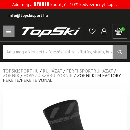
NYAR10
Add meg a
kódot, és 10% kedvezményt kapsz
info@topskisport.hu
0
Products
search
TOPSKISPORT.HU
/
RUHÁZAT
/
FÉRFI SPORTRUHÁZAT
/
ZOKNIK
/
HOSSZÚ SZÁRÚ ZOKNIK
/
ZOKNI KTM FACTORY
FEKETE/FEKETE VONAL