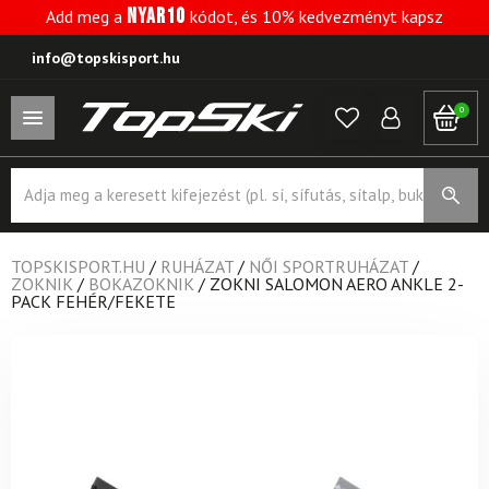
NYAR10
Add meg a
kódot, és 10% kedvezményt kapsz
info@topskisport.hu
0
Products
search
TOPSKISPORT.HU
/
RUHÁZAT
/
NŐI SPORTRUHÁZAT
/
ZOKNIK
/
BOKAZOKNIK
/
ZOKNI SALOMON AERO ANKLE 2-
PACK FEHÉR/FEKETE