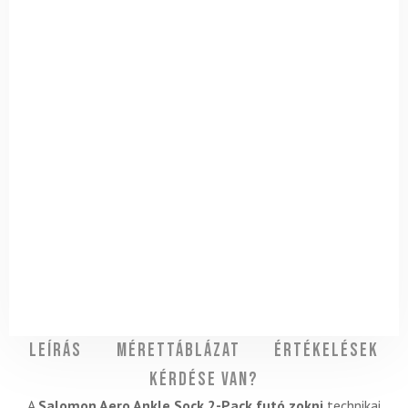
Leírás
Mérettáblázat
Értékelések
Kérdése van?
A
Salomon Aero Ankle Sock 2-Pack futó zokni
technikai