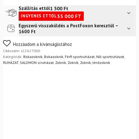
Ankle
2-
1 500
Ft
Szállítás ettől
Pack
35 000
FT
INGYENES ETTŐL
Fehér/Fekete
mennyiség
Egyszerű visszaküldés a PostFoxon keresztül –
Futár a címre
2 400
Ft
1600 Ft
FoxPost
1 500
Ft
Nem biztos a választásában? Semmi gond – a terméket
Hozzáadom a kívánságlistához
egyszerűen visszaküldheti 14 napon belül, indoklás nélkül.
Cikkszám:
LC2627000
Mik a visszaküldés feltételei?
Kategóriák:
Bokazoknik
,
Bokazoknik
,
Férfi sportruházat
,
Női sportruházat
,
RUHÁZAT
,
SALOMON síruházat
,
Zoknik
,
Zoknik
,
Zoknik, térdzoknik