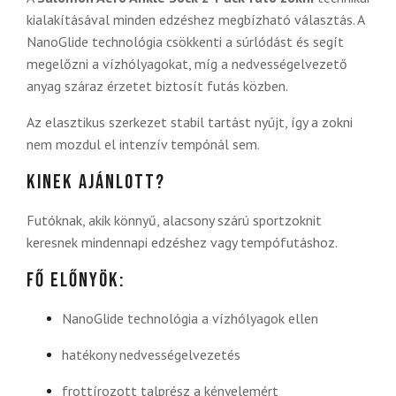
kialakításával minden edzéshez megbízható választás. A
NanoGlide technológia csökkenti a súrlódást és segít
megelőzni a vízhólyagokat, míg a nedvességelvezető
anyag száraz érzetet biztosít futás közben.
Az elasztikus szerkezet stabil tartást nyújt, így a zokni
nem mozdul el intenzív tempónál sem.
Kinek ajánlott?
Futóknak, akik könnyű, alacsony szárú sportzoknit
keresnek mindennapi edzéshez vagy tempófutáshoz.
Fő előnyök:
NanoGlide technológia a vízhólyagok ellen
hatékony nedvességelvezetés
frottírozott talprész a kényelemért