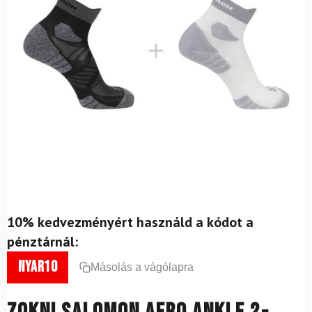
10% kedvezményért használd a kódot a
pénztárnál:
nyar10
Másolás a vágólapra