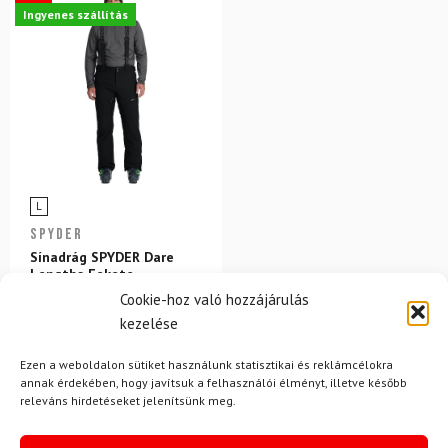
Ingyenes szállítás
L
SPYDER
Sínadrág SPYDER Dare
Lengths Fekete
Cookie-hoz való hozzájárulás
128 700 Ft
kezelése
116 980 Ft
Ezen a weboldalon sütiket használunk statisztikai és reklámcélokra
Raktáron
annak érdekében, hogy javítsuk a felhasználói élményt, illetve később
releváns hirdetéseket jelenítsünk meg.