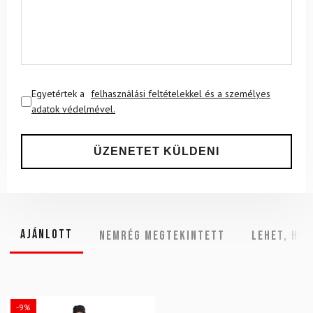
Egyetértek a
felhasználási feltételekkel és a személyes
adatok védelmével.
Ajánlott
NEMRÉG MEGTEKINTETT
Lehet, hog
-9%