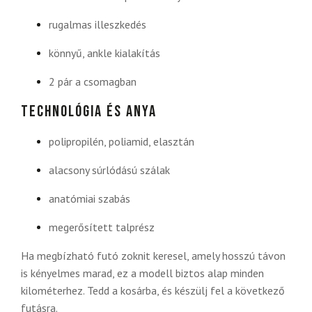
rugalmas illeszkedés
könnyű, ankle kialakítás
2 pár a csomagban
Technológia és anya
polipropilén, poliamid, elasztán
alacsony súrlódású szálak
anatómiai szabás
megerősített talprész
Ha megbízható futó zoknit keresel, amely hosszú távon
is kényelmes marad, ez a modell biztos alap minden
kilométerhez. Tedd a kosárba, és készülj fel a következő
futásra.