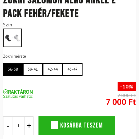
Zokni SALOMON Aero Ankle 2-
Pack Fehér/Fekete
Szín
Zokni mérete
36-38
39-41
42-44
45-47
-10%
RAKTÁRON
7 800 Ft
Szállítás várható:
7 000 Ft
Zokni
KOSÁRBA TESZEM
SALOMON
Aero