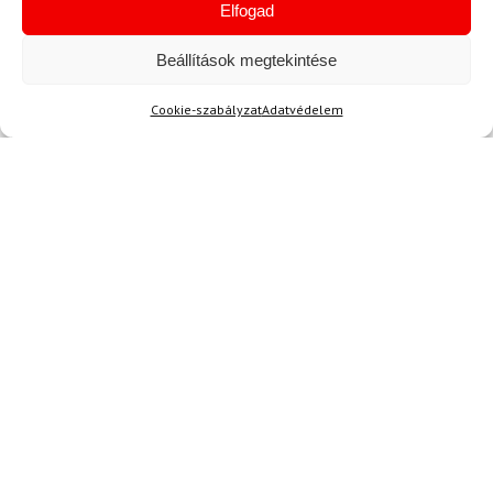
Elfogad
Beállítások megtekintése
Cookie-szabályzat
Adatvédelem
Hírek
Aktuális hírek megtekintése
Akció
TERMÉKEK BEMUTATÁSA HASZNÁLAT KÖZBEN