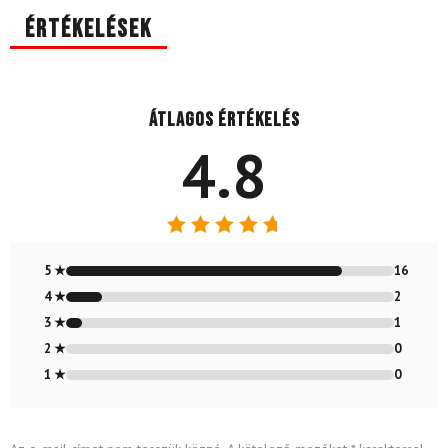
Értékelések
Átlagos értékelés
4.8
Értékelés:
4.79
/ 5
5 ★
16
4 ★
2
3 ★
1
2 ★
0
1 ★
0