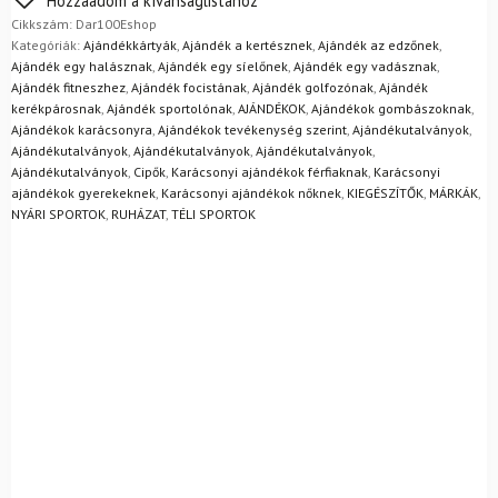
Hozzáadom a kívánságlistához
egyszerűen visszaküldheti 14 napon belül, indoklás nélkül.
Cikkszám:
Dar100Eshop
Mik a visszaküldés feltételei?
Kategóriák:
Ajándékkártyák
,
Ajándék a kertésznek
,
Ajándék az edzőnek
,
Ajándék egy halásznak
,
Ajándék egy síelőnek
,
Ajándék egy vadásznak
,
Ajándék fitneszhez
,
Ajándék focistának
,
Ajándék golfozónak
,
Ajándék
kerékpárosnak
,
Ajándék sportolónak
,
AJÁNDÉKOK
,
Ajándékok gombászoknak
,
Ajándékok karácsonyra
,
Ajándékok tevékenység szerint
,
Ajándékutalványok
,
Ajándékutalványok
,
Ajándékutalványok
,
Ajándékutalványok
,
Ajándékutalványok
,
Cipők
,
Karácsonyi ajándékok férfiaknak
,
Karácsonyi
ajándékok gyerekeknek
,
Karácsonyi ajándékok nőknek
,
KIEGÉSZÍTŐK
,
MÁRKÁK
,
NYÁRI SPORTOK
,
RUHÁZAT
,
TÉLI SPORTOK