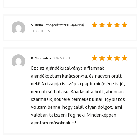
S. Réka
(megerősített tulajdonos)
2025.05.25.
Értékelés:
5
/ 5
K. Szabolcs
2025.05.13.
Értékelés:
Ezt az ajándékutalványt a fiamnak
5
/ 5
ajándékoztam karácsonyra, és nagyon örült
neki! A dizájnja is szép, a papír minősége is jó,
nem olcsó hatású. Ráadásul a bolt, ahonnan
származik, sokféle terméket kínál, így biztos
voltam benne, hogy talál olyan dolgot, ami
valóban tetszeni fog neki. Mindenképpen
ajánlom másoknak is!