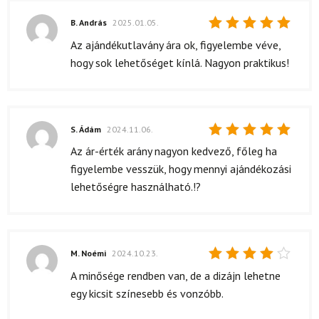
B. András
2025.01.05.
Értékelés:
Az ajándékutlavány ára ok, figyelembe véve,
5
/ 5
hogy sok lehetőséget kínlá. Nagyon praktikus!
S. Ádám
2024.11.06.
Értékelés:
Az ár-érték arány nagyon kedvező, főleg ha
5
/ 5
figyelembe vesszük, hogy mennyi ajándékozási
lehetőségre használható.!?
M. Noémi
2024.10.23.
Értékelés:
A minősége rendben van, de a dizájn lehetne
4
/ 5
egy kicsit színesebb és vonzóbb.