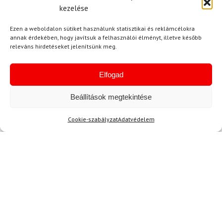
IMÁDJÁK AZ ILYEN PRAKTIKUS
kezelése
AJÁNDÉKOKAT, MERT ÍGY ELKERÜLIK A
FELESLEGES CSALÓDÁSOKAT. KÖSZÖNÖM,
Ezen a weboldalon sütiket használunk statisztikai és reklámcélokra
NAGYON JÓ ÖTLET!
annak érdekében, hogy javítsuk a felhasználói élményt, illetve később
releváns hirdetéseket jelenítsünk meg.
Elfogad
O. Bence
2024.01.29.
Beállítások megtekintése
Értékelés:
Nagyon elégedett vagyok ezzel az
5
/ 5
ajándékutalvánnyal. A minősége kiváló, jól van
Cookie-szabályzat
Adatvédelem
megcsinálva, és az ajándékozott is nagyon
örült neki. Összességében szuper választás
karácsonyi ajándéknak!
Kérdése van?