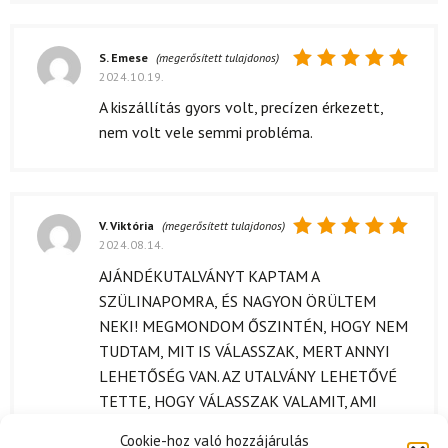
S. Emese
(megerősített tulajdonos)
2024.10.19.
Értékelés:
5
/ 5
A kiszállítás gyors volt, precízen érkezett,
nem volt vele semmi probléma.
V. Viktória
(megerősített tulajdonos)
2024.08.14.
Értékelés:
5
/ 5
AJÁNDÉKUTALVÁNYT KAPTAM A
SZÜLINAPOMRA, ÉS NAGYON ÖRÜLTEM
NEKI! MEGMONDOM ŐSZINTÉN, HOGY NEM
TUDTAM, MIT IS VÁLASSZAK, MERT ANNYI
LEHETŐSÉG VAN. AZ UTALVÁNY LEHETŐVÉ
TETTE, HOGY VÁLASSZAK VALAMIT, AMI
TÉNYLEG TETSZIK NEKEM. A BARÁTAIM IS
Cookie-hoz való hozzájárulás