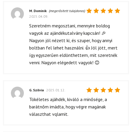
M. Dominik
(megerősített tulajdonos)
2025.04.09.
Értékelés:
5
/ 5
Szeretném megosztani, mennyire boldog
vagyok az ajándékutalvány kapcsán! 🎉
Nagyon jól nézett ki, és szuper, hogy annyi
boltban fel lehet használni. 👍 Jól jött, mert
így egyszerűen eldönthettem, mit szeretnék
venni. Nagyon elégedett vagyok! 😊
G. Szilvia
2025.01.12.
Értékelés:
Tökéletes ajáhdék, kiváló a minősége, a
5
/ 5
barátnőm imádta, hogy végre magának
választhat vqlamit.