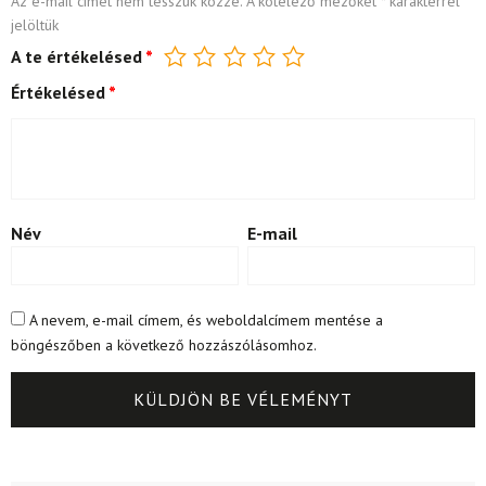
Az e-mail címet nem tesszük közzé.
A kötelező mezőket
*
karakterrel
jelöltük
A te értékelésed
*
Értékelésed
*
Név
E-mail
A nevem, e-mail címem, és weboldalcímem mentése a
böngészőben a következő hozzászólásomhoz.