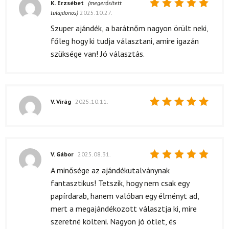
K. Erzsébet
(megerősített
tulajdonos)
2025.10.27.
Értékelés:
5
/ 5
Szuper ajándék, a barátnőm nagyon örült neki,
főleg hogy ki tudja választani, amire igazán
szüksége van! Jó választás.
V. Virág
2025.10.11.
Értékelés:
5
/ 5
V. Gábor
2025.08.31.
Értékelés:
A minősége az ajándékutalványnak
5
/ 5
fantasztikus! Tetszik, hogy nem csak egy
papírdarab, hanem valóban egy élményt ad,
mert a megajándékozott választja ki, mire
szeretné költeni. Nagyon jó ötlet, és