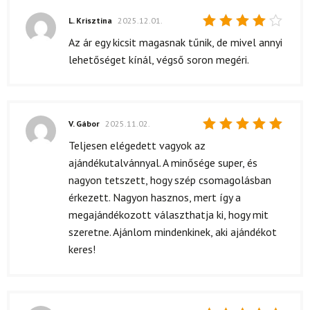
L. Krisztina
2025.12.01.
Értékelés:
Az ár egy kicsit magasnak tűnik, de mivel annyi
4
/ 5
lehetőséget kínál, végső soron megéri.
V. Gábor
2025.11.02.
Értékelés:
Teljesen elégedett vagyok az
5
/ 5
ajándékutalvánnyal. A minősége super, és
nagyon tetszett, hogy szép csomagolásban
érkezett. Nagyon hasznos, mert így a
megajándékozott választhatja ki, hogy mit
szeretne. Ajánlom mindenkinek, aki ajándékot
keres!