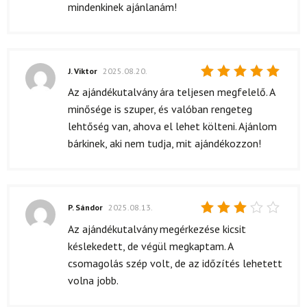
mindenkinek ajánlanám!
J. Viktor
2025.08.20.
Értékelés:
Az ajándékutalvány ára teljesen megfelelő. A
5
/ 5
minősége is szuper, és valóban rengeteg
lehtőség van, ahova el lehet költeni. Ajánlom
bárkinek, aki nem tudja, mit ajándékozzon!
P. Sándor
2025.08.13.
Értékelés:
Az ajándékutalvány megérkezése kicsit
3
/ 5
késlekedett, de végül megkaptam. A
csomagolás szép volt, de az időzítés lehetett
volna jobb.