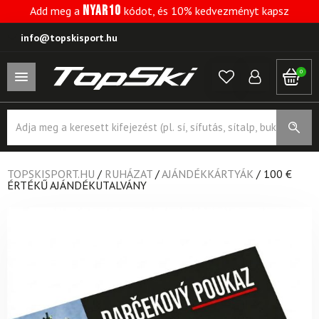
NYAR10
Add meg a
kódot, és 10% kedvezményt kapsz
info@topskisport.hu
0
Products
search
TOPSKISPORT.HU
/
RUHÁZAT
/
AJÁNDÉKKÁRTYÁK
/
100 €
ÉRTÉKŰ AJÁNDÉKUTALVÁNY