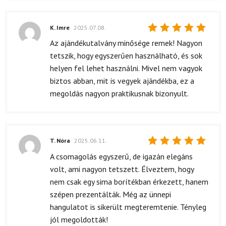
K. Imre
2025.07.08.
Értékelés:
Az ajándékutalvány minősége remek! Nagyon
5
/ 5
tetszik, hogy egyszerűen használható, és sok
helyen fel lehet használni. Mivel nem vagyok
biztos abban, mit is vegyek ajándékba, ez a
megoldás nagyon praktikusnak bizonyult.
T. Nóra
2025.06.11.
Értékelés:
A csomagolás egyszerű, de igazán elegáns
5
/ 5
volt, ami nagyon tetszett. Élveztem, hogy
nem csak egy sima borítékban érkezett, hanem
szépen prezentálták. Még az ünnepi
hangulatot is sikerült megteremtenie. Tényleg
jól megoldották!