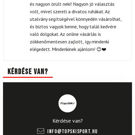
5
/ 5
és nagyon örült neki! Nagyon jó választás
volt, mivel szereti a divatos ruhákat. Az
utalvány segítségével könnyedén vásárolhat,
és biztos vagyok benne, hogy talál kedvére
való dolgokat. Az online vásárlás is
zökkenőmentesen zajlott, így mindenki
elégedett. Mindenkinek ajánlom! 😊❤️
Kérdése van?
Kérdése van?
info@topskisport.hu