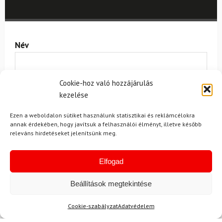
Név
Cookie-hoz való hozzájárulás
E-mail
kezelése
Ezen a weboldalon sütiket használunk statisztikai és reklámcélokra
annak érdekében, hogy javítsuk a felhasználói élményt, illetve később
Az üzeneted
releváns hirdetéseket jelenítsünk meg.
Elfogad
Beállítások megtekintése
Cookie-szabályzat
Adatvédelem
Egyetértek a
felhasználási feltételekkel és a személyes