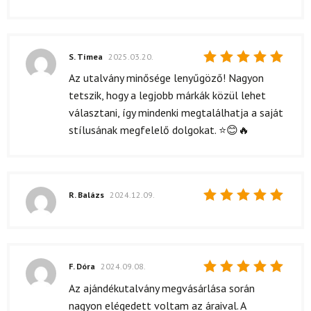
S. Tímea
2025.03.20.
Értékelés:
Az utalvány minősége lenyűgöző! Nagyon
5
/ 5
tetszik, hogy a legjobb márkák közül lehet
választani, így mindenki megtalálhatja a saját
stílusának megfelelő dolgokat. ⭐😊🔥
R. Balázs
2024.12.09.
Értékelés:
5
/ 5
F. Dóra
2024.09.08.
Értékelés:
Az ajándékutalvány megvásárlása során
5
/ 5
nagyon elégedett voltam az áraival. A