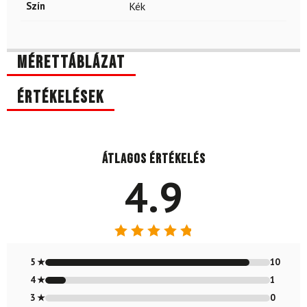
Szín
Kék
Mérettáblázat
Értékelések
Átlagos értékelés
4.9
Értékelés:
4.91
/ 5
5 ★
10
4 ★
1
3 ★
0