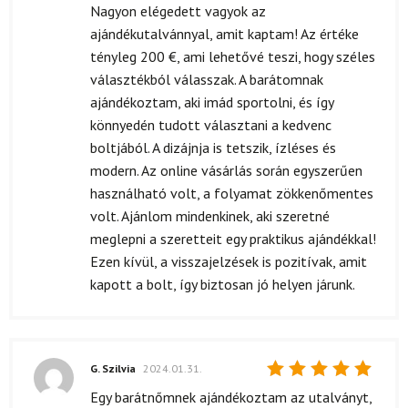
5
/ 5
Nagyon elégedett vagyok az
ajándékutalvánnyal, amit kaptam! Az értéke
tényleg 200 €, ami lehetővé teszi, hogy széles
választékból válasszak. A barátomnak
ajándékoztam, aki imád sportolni, és így
könnyedén tudott választani a kedvenc
boltjából. A dizájnja is tetszik, ízléses és
modern. Az online vásárlás során egyszerűen
használható volt, a folyamat zökkenőmentes
volt. Ajánlom mindenkinek, aki szeretné
meglepni a szeretteit egy praktikus ajándékkal!
Ezen kívül, a visszajelzések is pozitívak, amit
kapott a bolt, így biztosan jó helyen járunk.
G. Szilvia
2024.01.31.
Értékelés:
Egy barátnőmnek ajándékoztam az utalványt,