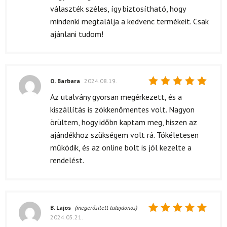
választék széles, így biztosítható, hogy
mindenki megtalálja a kedvenc termékeit. Csak
ajánlani tudom!
O. Barbara
2024.08.19.
Értékelés:
Az utalvány gyorsan megérkezett, és a
5
/ 5
kiszállítás is zökkenőmentes volt. Nagyon
örültem, hogy időbn kaptam meg, hiszen az
ajándékhoz szükségem volt rá. Tökéletesen
működik, és az online bolt is jól kezelte a
rendelést.
B. Lajos
(megerősített tulajdonos)
2024.05.21.
Értékelés: