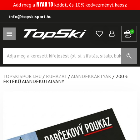
NYAR10
Add meg a
kódot, és 10% kedvezményt kapsz
info@topskisport.hu
0
Products
search
TOPSKISPORT.HU
/
RUHÁZAT
/
AJÁNDÉKKÁRTYÁK
/
200 €
ÉRTÉKŰ AJÁNDÉKUTALVÁNY