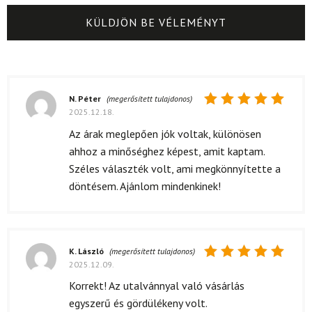
N. Péter
(megerősített tulajdonos)
2025.12.18.
Értékelés:
5
/ 5
Az árak meglepően jók voltak, különösen
ahhoz a minőséghez képest, amit kaptam.
Széles választék volt, ami megkönnyítette a
döntésem. Ajánlom mindenkinek!
K. László
(megerősített tulajdonos)
2025.12.09.
Értékelés:
5
/ 5
Korrekt! Az utalvánnyal való vásárlás
egyszerű és gördülékeny volt.