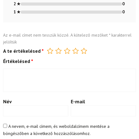
2 ★
0
1 ★
0
Az e-mail címet nem tesszük közzé.
A kötelező mezőket
*
karakterrel
jelöltük
A te értékelésed
*
Értékelésed
*
Név
E-mail
A nevem, e-mail címem, és weboldalcímem mentése a
böngészőben a következő hozzászólásomhoz.