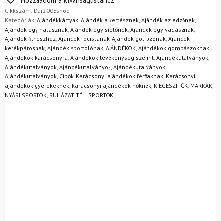
Hozzáadom a kívánságlistához
egyszerűen visszaküldheti 14 napon belül, indoklás nélkül.
Cikkszám:
Dar200Eshop
Mik a visszaküldés feltételei?
Kategóriák:
Ajándékkártyák
,
Ajándék a kertésznek
,
Ajándék az edzőnek
,
Ajándék egy halásznak
,
Ajándék egy síelőnek
,
Ajándék egy vadásznak
,
Ajándék fitneszhez
,
Ajándék focistának
,
Ajándék golfozónak
,
Ajándék
kerékpárosnak
,
Ajándék sportolónak
,
AJÁNDÉKOK
,
Ajándékok gombászoknak
,
Ajándékok karácsonyra
,
Ajándékok tevékenység szerint
,
Ajándékutalványok
,
Ajándékutalványok
,
Ajándékutalványok
,
Ajándékutalványok
,
Ajándékutalványok
,
Cipők
,
Karácsonyi ajándékok férfiaknak
,
Karácsonyi
ajándékok gyerekeknek
,
Karácsonyi ajándékok nőknek
,
KIEGÉSZÍTŐK
,
MÁRKÁK
,
NYÁRI SPORTOK
,
RUHÁZAT
,
TÉLI SPORTOK