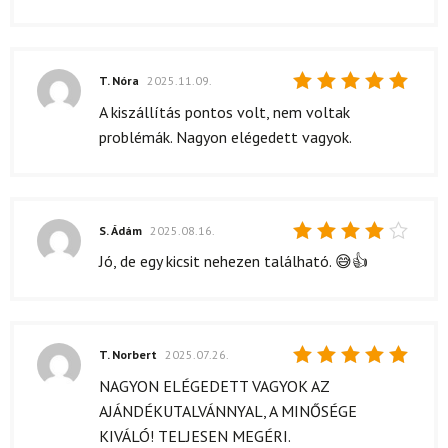
T. Nóra
2025.11.09.
Értékelés:
A kiszállítás pontos volt, nem voltak
5
/ 5
problémák. Nagyon elégedett vagyok.
S. Ádám
2025.08.16.
Értékelés:
Jó, de egy kicsit nehezen található. 😅👍
4
/ 5
T. Norbert
2025.07.26.
Értékelés:
NAGYON ELÉGEDETT VAGYOK AZ
5
/ 5
AJÁNDÉKUTALVÁNNYAL, A MINŐSÉGE
KIVÁLÓ! TELJESEN MEGÉRI.