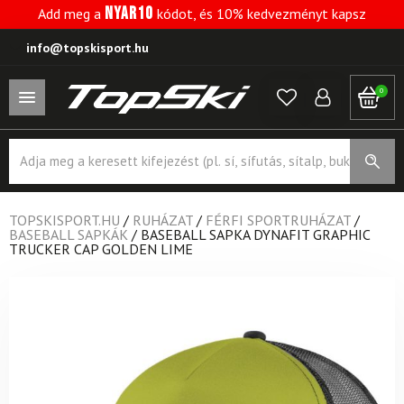
NYAR10
Add meg a
kódot, és 10% kedvezményt kapsz
info@topskisport.hu
0
Products
search
TOPSKISPORT.HU
/
RUHÁZAT
/
FÉRFI SPORTRUHÁZAT
/
BASEBALL SAPKÁK
/
BASEBALL SAPKA DYNAFIT GRAPHIC
TRUCKER CAP GOLDEN LIME