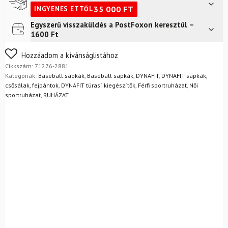
Cap
35 000
FT
INGYENES ETTŐL
Golden
Lime
Egyszerű visszaküldés a PostFoxon keresztül –
Futár a címre
2 400
Ft
mennyiség
1600 Ft
FoxPost
1 500
Ft
Nem biztos a választásában? Semmi gond – a terméket
Hozzáadom a kívánságlistához
egyszerűen visszaküldheti 14 napon belül, indoklás nélkül.
Cikkszám:
71276-2881
Mik a visszaküldés feltételei?
Kategóriák:
Baseball sapkák
,
Baseball sapkák
,
DYNAFIT
,
DYNAFIT sapkák,
csősálak, fejpántok
,
DYNAFIT túrasí kiegészítők
,
Férfi sportruházat
,
Női
sportruházat
,
RUHÁZAT