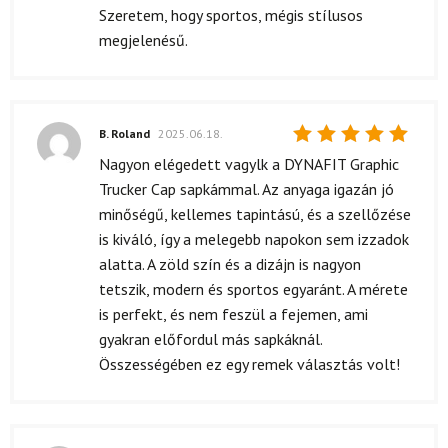
Szeretem, hogy sportos, mégis stílusos
megjelenésű.
B. Roland
2025.06.18.
Értékelés:
Nagyon elégedett vagylk a DYNAFIT Graphic
5
/ 5
Trucker Cap sapkámmal. Az anyaga igazán jó
minőségű, kellemes tapintású, és a szellőzése
is kiváló, így a melegebb napokon sem izzadok
alatta. A zöld szín és a dizájn is nagyon
tetszik, modern és sportos egyaránt. A mérete
is perfekt, és nem feszül a fejemen, ami
gyakran előfordul más sapkáknál.
Összességében ez egy remek választás volt!