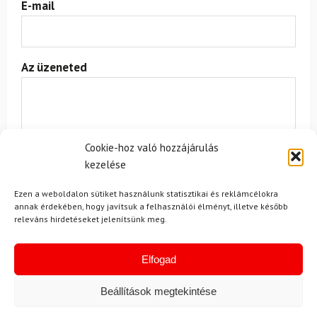
E-mail
Az üzeneted
Cookie-hoz való hozzájárulás
kezelése
Egyetértek a
felhasználási feltételekkel és a személyes
Ezen a weboldalon sütiket használunk statisztikai és reklámcélokra
adatok védelmével.
annak érdekében, hogy javítsuk a felhasználói élményt, illetve később
releváns hirdetéseket jelenítsünk meg.
Elfogad
Beállítások megtekintése