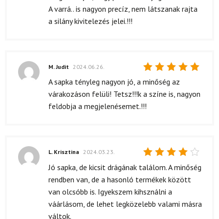
A varrá.. is nagyon precíz, nem látszanak rajta
a silány kivitelezés jelei.!!!
M. Judit
2024.06.26.
Értékelés:
A sapka tényleg nagyon jó, a minőség az
5
/ 5
várakozáson felüli! Tetsz!!!k a színe is, nagyon
feldobja a megjelenésemet.!!!
L. Krisztina
2024.03.23.
Értékelés:
Jó sapka, de kicsit drágának találom. A minőség
4
/ 5
rendben van, de a hasonló termékek között
van olcsóbb is. Igyekszem kihsználni a
váárlásom, de lehet legközelebb valami másra
váltok.