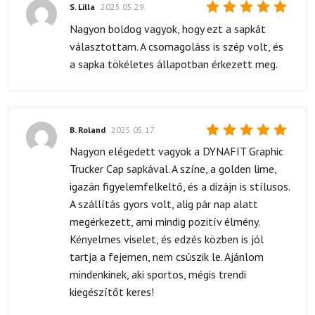
S. Lilla
2025.05.29.
Értékelés:
Nagyon boldog vagyok, hogy ezt a sapkát
5
/ 5
választottam. A csomagoláss is szép volt, és
a sapka tökéletes állapotban érkezett meg.
B. Roland
2025.05.17.
Értékelés:
Nagyon elégedett vagyok a DYNAFIT Graphic
5
/ 5
Trucker Cap sapkával. A színe, a golden lime,
igazán figyelemfelkeltő, és a dizájn is stílusos.
A szállítás gyors volt, alig pár nap alatt
megérkezett, ami mindig pozitív élmény.
Kényelmes viselet, és edzés közben is jól
tartja a fejemen, nem csúszik le. Ajánlom
mindenkinek, aki sportos, mégis trendi
kiegészítőt keres!