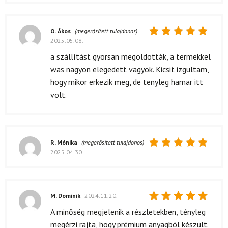
O. Ákos
(megerősített tulajdonos)
2025.05.08.
Értékelés:
5
/ 5
a szállítást gyorsan megoldották, a termekkel
was nagyon elegedett vagyok. Kicsit izgultam,
hogy mikor erkezik meg, de tenyleg hamar itt
volt.
R. Mónika
(megerősített tulajdonos)
2025.04.30.
Értékelés:
5
/ 5
M. Dominik
2024.11.20.
Értékelés:
A minőség megjelenik a részletekben, tényleg
5
/ 5
megérzi rajta, hogy prémium anyagból készült.