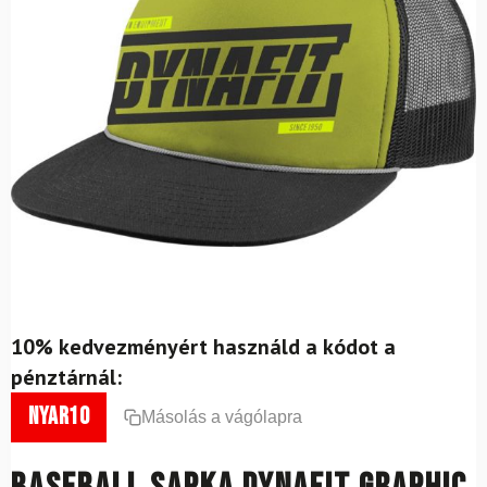
10% kedvezményért használd a kódot a
pénztárnál:
nyar10
Másolás a vágólapra