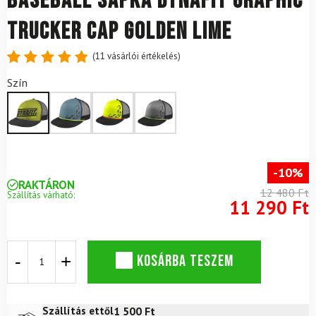
Baseball sapka DYNAFIT Graphic
Trucker Cap Golden Lime
(
11
vásárlói értékelés)
Értékelés
11
Szín
4.91
az
5-ből,
értékelés
alapján
-10%
RAKTÁRON
12 480 Ft
Szállítás várható:
11 290 Ft
Baseball
KOSÁRBA TESZEM
sapka
DYNAFIT
Graphic
Trucker
1 500
Ft
Szállítás ettől