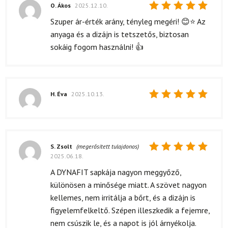
O. Ákos
2025.12.10.
Értékelés:
Szuper ár-érték arány, tényleg megéri! 😊⭐ Az
5
/ 5
anyaga és a dizájn is tetszetős, biztosan
sokáig fogom használni! 👍
H. Éva
2025.10.13.
Értékelés:
5
/ 5
S. Zsolt
(megerősített tulajdonos)
2025.06.18.
Értékelés:
5
/ 5
A DYNAFIT sapkája nagyon meggyőző,
különösen a minősége miatt. A szövet nagyon
kellemes, nem irritálja a bőrt, és a dizájn is
figyelemfelkeltő. Szépen illeszkedik a fejemre,
nem csúszik le, és a napot is jól árnyékolja.