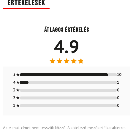
Értékelések
Átlagos értékelés
4.9
Értékelés:
4.91
/ 5
5 ★
10
4 ★
1
3 ★
0
2 ★
0
1 ★
0
Az e-mail címet nem tesszük közzé.
A kötelező mezőket
*
karakterrel