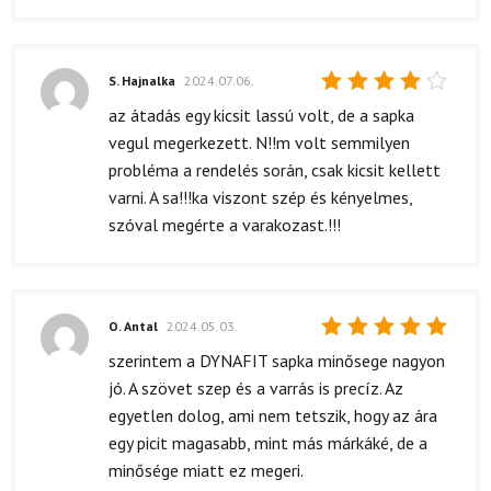
S. Hajnalka
2024.07.06.
Értékelés:
az átadás egy kicsit lassú volt, de a sapka
4
/ 5
vegul megerkezett. N!!m volt semmilyen
probléma a rendelés során, csak kicsit kellett
varni. A sa!!!ka viszont szép és kényelmes,
szóval megérte a varakozast.!!!
O. Antal
2024.05.03.
Értékelés:
szerintem a DYNAFIT sapka minősege nagyon
5
/ 5
jó. A szövet szep és a varrás is precíz. Az
egyetlen dolog, ami nem tetszik, hogy az ára
egy picit magasabb, mint más márkáké, de a
minősége miatt ez megeri.