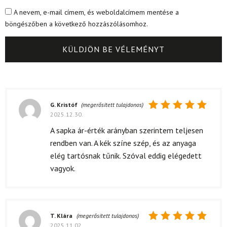
A nevem, e-mail címem, és weboldalcímem mentése a
böngészőben a következő hozzászólásomhoz.
G. Kristóf
(megerősített tulajdonos)
2025.12.30.
Értékelés:
5
/ 5
A sapka ár-érték arányban szerintem teljesen
rendben van. A kék színe szép, és az anyaga
elég tartósnak tűnik. Szóval eddig elégedett
vagyok.
T. Klára
(megerősített tulajdonos)
2025.11.02.