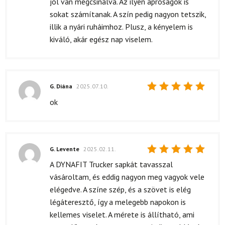
jól van megcsinálva. Az ilyen apróságok is
sokat számítanak. A szín pedig nagyon tetszik,
illik a nyári ruháimhoz. Plusz, a kényelem is
kiváló, akár egész nap viselem.
G. Diána
2025.07.10.
Értékelés:
ok
5
/ 5
G. Levente
2025.02.11.
Értékelés:
A DYNAFIT Trucker sapkát tavasszal
5
/ 5
vásároltam, és eddig nagyon meg vagyok vele
elégedve. A színe szép, és a szövet is elég
légáteresztő, így a melegebb napokon is
kellemes viselet. A mérete is állítható, ami