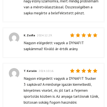
nagy előny számomra, mert mindig problémám
van a méretválasztással. Összességében a
sapka megérte a belefektetett pénzt.
K. Zsófia
2024.12.29.
Értékelés:
Nagyon elégedett vagyok a DYNAFIT
5
/ 5
sapkámmal! Kiváló ár-érték arány.
T. Katalin
2024.10.16.
Értékelés:
Nagyon elégedett vagyok a DYNAFIT Trucker
5
/ 5
3 sapkával! A minősége igazán kiemelkedő,
kényelmes viselet, és jól tart a fejemen
sportolás közben is. Az anyaga tartósnak tűnik,
biztosan sokáig fogom használni.