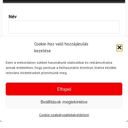
Név
E-mail
Cookie-hoz való hozzájárulás
kezelése
Ezen a weboldalon sütiket használunk statisztikai és reklámcélokra
Az üzeneted
annak érdekében, hogy javítsuk a felhasználói élményt, illetve később
releváns hirdetéseket jelenítsünk meg.
Elfogad
Beállítások megtekintése
Cookie-szabályzat
Adatvédelem
Egyetértek a
felhasználási feltételekkel és a személyes
adatok védelmével.