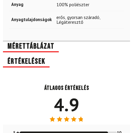
Anyag
100% poliészter
erős
,
gyorsan száradó
,
Anyagtulajdonságok
Légáteresztő
Mérettáblázat
Értékelések
Átlagos értékelés
4.9
Értékelés:
4.91
/ 5
5 ★
10