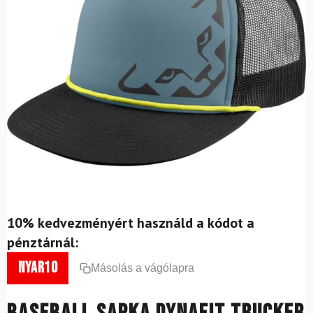
10% kedvezményért használd a kódot a
pénztárnál:
nyar10
Másolás a vágólapra