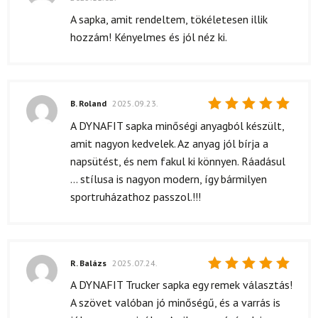
Értékelés:
5
/ 5
A sapka, amit rendeltem, tökéletesen illik
hozzám! Kényelmes és jól néz ki.
B. Roland
2025.09.23.
Értékelés:
A DYNAFIT sapka minőségi anyagból készült,
5
/ 5
amit nagyon kedvelek. Az anyag jól bírja a
napsütést, és nem fakul ki könnyen. Ráadásul
... stílusa is nagyon modern, így bármilyen
sportruházathoz passzol.!!!
R. Balázs
2025.07.24.
Értékelés:
A DYNAFIT Trucker sapka egy remek választás!
5
/ 5
A szövet valóban jó minőségű, és a varrás is