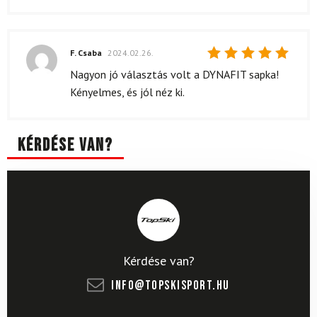
F. Csaba
2024.02.26.
Értékelés:
Nagyon jó választás volt a DYNAFIT sapka!
5
/ 5
Kényelmes, és jól néz ki.
Kérdése van?
Kérdése van?
info@topskisport.hu