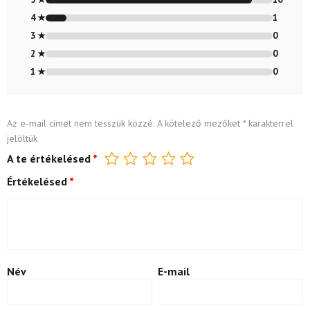
4 ★
1
3 ★
0
2 ★
0
1 ★
0
Az e-mail címet nem tesszük közzé.
A kötelező mezőket
*
karakterrel
jelöltük
A te értékelésed
*
Értékelésed
*
Név
E-mail