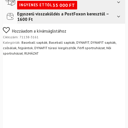
Cap
35 000
FT
INGYENES ETTŐL
Smoke
Blue
Egyszerű visszaküldés a PostFoxon keresztül –
Futár a címre
2 400
Ft
mennyiség
1600 Ft
FoxPost
1 500
Ft
Nem biztos a választásában? Semmi gond – a terméket
Hozzáadom a kívánságlistához
egyszerűen visszaküldheti 14 napon belül, indoklás nélkül.
Cikkszám:
71138-3161
Mik a visszaküldés feltételei?
Kategóriák:
Baseball sapkák
,
Baseball sapkák
,
DYNAFIT
,
DYNAFIT sapkák,
csősálak, fejpántok
,
DYNAFIT túrasí kiegészítők
,
Férfi sportruházat
,
Női
sportruházat
,
RUHÁZAT