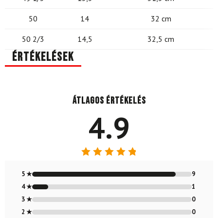
50
14
32 cm
50 2/3
14,5
32,5 cm
Értékelések
Átlagos értékelés
4.9
Értékelés:
4.9
/ 5
5 ★
9
4 ★
1
3 ★
0
2 ★
0