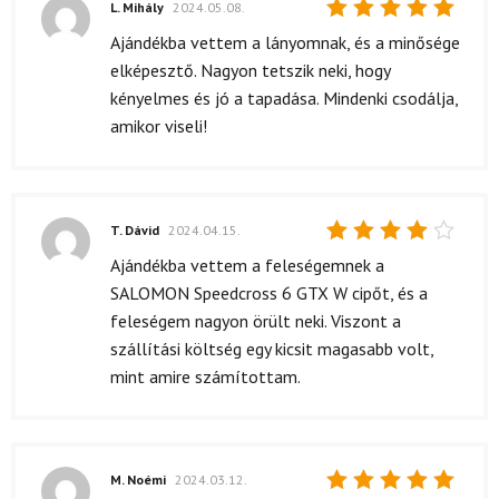
L. Mihály
2024.05.08.
Értékelés:
Ajándékba vettem a lányomnak, és a minősége
5
/ 5
elképesztő. Nagyon tetszik neki, hogy
kényelmes és jó a tapadása. Mindenki csodálja,
amikor viseli!
T. Dávid
2024.04.15.
Értékelés:
Ajándékba vettem a feleségemnek a
4
/ 5
SALOMON Speedcross 6 GTX W cipőt, és a
feleségem nagyon örült neki. Viszont a
szállítási költség egy kicsit magasabb volt,
mint amire számítottam.
M. Noémi
2024.03.12.