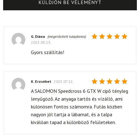
G. Diána
(megerősített tulajdonos)
2025.09.23.
Értékelés:
5
/ 5
Gyors szállítás!
K. Erzsébet
2025.07.12.
Értékelés:
A SALOMON Speedcross 6 GTX W cipő tényleg
5
/ 5
lenyűgöző. Az anyaga tartós és vízálló, ami
különösen fontos számomra. Futás közben
nagyon jól tartja a lábamat, és a talpa
kiválóan tapad a különböző felületeken.