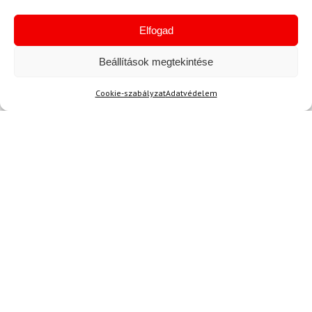
E-mail
Elfogad
Beállítások megtekintése
Az üzeneted
Cookie-szabályzat
Adatvédelem
Egyetértek a
felhasználási feltételekkel és a személyes
adatok védelmével.