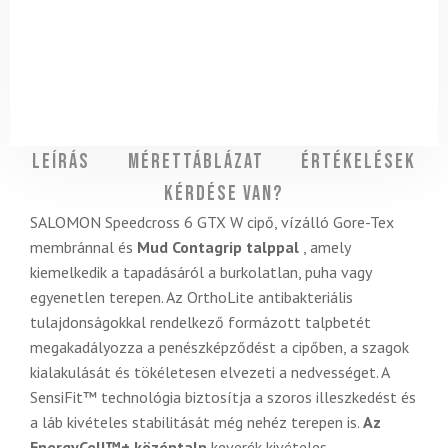
Leírás
Mérettáblázat
Értékelések
Kérdése van?
SALOMON Speedcross 6 GTX W cipő, vízálló Gore-Tex
membránnal és
Mud Contagrip talppal
, amely
kiemelkedik a tapadásáról a burkolatlan, puha vagy
egyenetlen terepen. Az OrthoLite antibakteriális
tulajdonságokkal rendelkező formázott talpbetét
megakadályozza a penészképződést a cipőben, a szagok
kialakulását és tökéletesen elvezeti a nedvességet. A
SensiFit™ technológia biztosítja a szoros illeszkedést és
a láb kivételes stabilitását még nehéz terepen is.
Az
EnergyCell™+ középtalp
keverék kivételes