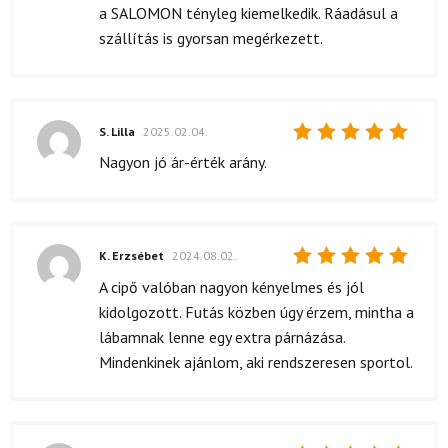
a SALOMON tényleg kiemelkedik. Ráadásul a
szállítás is gyorsan megérkezett.
S. Lilla
2025.02.04.
Értékelés:
Nagyon jó ár-érték arány.
5
/ 5
K. Erzsébet
2024.08.02.
Értékelés:
A cipő valóban nagyon kényelmes és jól
5
/ 5
kidolgozott. Futás közben úgy érzem, mintha a
lábamnak lenne egy extra párnázása.
Mindenkinek ajánlom, aki rendszeresen sportol.