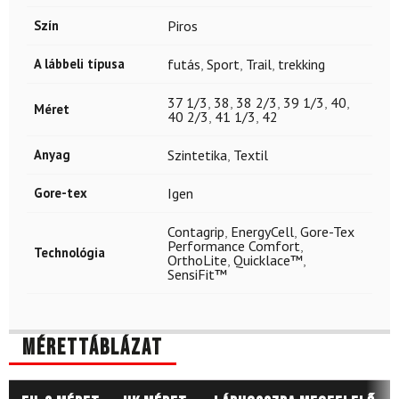
Szín
Piros
A lábbeli típusa
futás
,
Sport
,
Trail
,
trekking
37 1/3
,
38
,
38 2/3
,
39 1/3
,
40
,
Méret
40 2/3
,
41 1/3
,
42
Anyag
Szintetika
,
Textil
Gore-tex
Igen
Contagrip
,
EnergyCell
,
Gore-Tex
Performance Comfort
,
Technológia
OrthoLite
,
Quicklace™
,
SensiFit™
Mérettáblázat