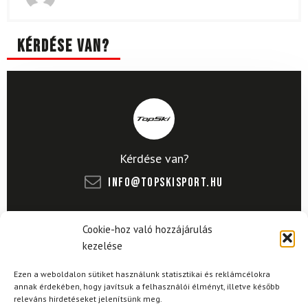
Értékelés:
5
/ 5
Kérdése van?
Kérdése van?
info@topskisport.hu
Cookie-hoz való hozzájárulás
kezelése
Név
Ezen a weboldalon sütiket használunk statisztikai és reklámcélokra
annak érdekében, hogy javítsuk a felhasználói élményt, illetve később
releváns hirdetéseket jelenítsünk meg.