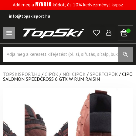
NYAR10
Add meg a
kódot, és 10% kedvezményt kapsz
info@topskisport.hu
0
Products
search
TOPSKISPORT.HU
/
CIPŐK
/
NŐI CIPŐK
/
SPORTCIPŐK
/
CIPŐ
SALOMON SPEEDCROSS 6 GTX W RUM RAISIN