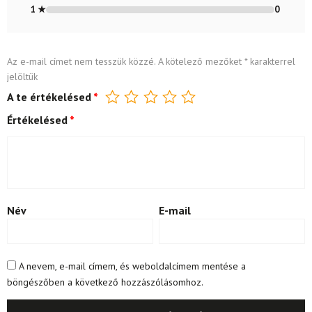
1 ★
0
Az e-mail címet nem tesszük közzé.
A kötelező mezőket
*
karakterrel
jelöltük
A te értékelésed
*
Értékelésed
*
Név
E-mail
A nevem, e-mail címem, és weboldalcímem mentése a
böngészőben a következő hozzászólásomhoz.