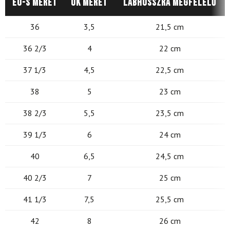
EU-s méret
UK méret
Lábhosszra megfelelő
36
3,5
21,5 cm
36 2/3
4
22 cm
37 1/3
4,5
22,5 cm
38
5
23 cm
38 2/3
5,5
23,5 cm
39 1/3
6
24 cm
40
6,5
24,5 cm
40 2/3
7
25 cm
41 1/3
7,5
25,5 cm
42
8
26 cm