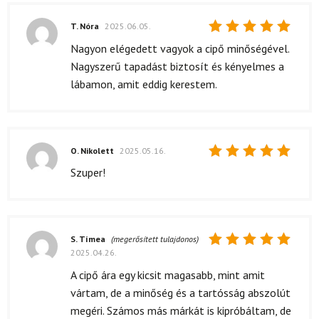
T. Nóra
2025.06.05.
Értékelés:
Nagyon elégedett vagyok a cipő minőségével.
5
/ 5
Nagyszerű tapadást biztosít és kényelmes a
lábamon, amit eddig kerestem.
O. Nikolett
2025.05.16.
Értékelés:
Szuper!
5
/ 5
S. Tímea
(megerősített tulajdonos)
2025.04.26.
Értékelés:
5
/ 5
A cipő ára egy kicsit magasabb, mint amit
vártam, de a minőség és a tartósság abszolút
megéri. Számos más márkát is kipróbáltam, de