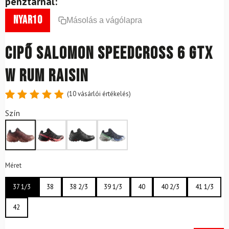
pénztárnál:
nyar10
Másolás a vágólapra
Cipő SALOMON Speedcross 6 GTX
W Rum Raisin
(
10
vásárlói értékelés)
Értékelés
10
Szín
4.9
az 5-
ből,
értékelés
alapján
Méret
37 1/3
38
38 2/3
39 1/3
40
40 2/3
41 1/3
42