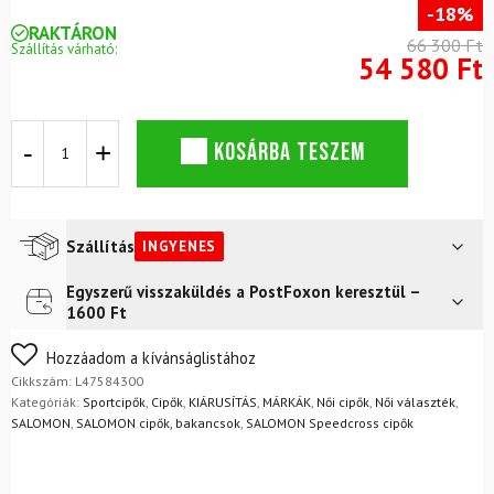
-18%
RAKTÁRON
66 300 Ft
Szállítás várható:
54 580 Ft
Cipő
KOSÁRBA TESZEM
SALOMON
Speedcross
6
GTX
W
Szállítás
INGYENES
Rum
Raisin
Egyszerű visszaküldés a PostFoxon keresztül –
Futár a címre
Ingyenes
mennyiség
1600 Ft
FoxPost
Ingyenes
Nem biztos a választásában? Semmi gond – a terméket
Hozzáadom a kívánságlistához
egyszerűen visszaküldheti 14 napon belül, indoklás nélkül.
Cikkszám:
L47584300
Mik a visszaküldés feltételei?
Kategóriák:
Sportcipők
,
Cipők
,
KIÁRUSÍTÁS
,
MÁRKÁK
,
Női cipők
,
Női választék
,
SALOMON
,
SALOMON cipők, bakancsok
,
SALOMON Speedcross cipők