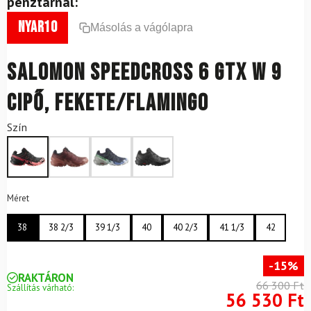
pénztárnál:
nyar10
Másolás a vágólapra
SALOMON Speedcross 6 GTX W 9
cipő, fekete/flamingo
Szín
Méret
38
38 2/3
39 1/3
40
40 2/3
41 1/3
42
-15%
RAKTÁRON
66 300 Ft
Szállítás várható:
56 530 Ft