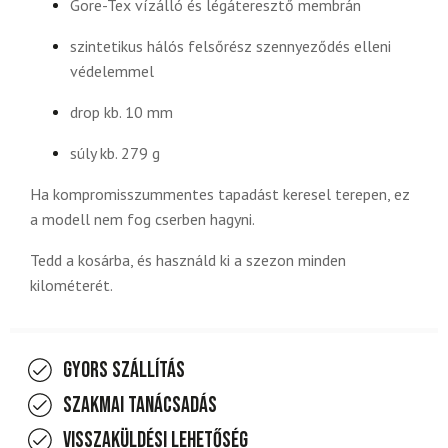
Gore-Tex vízálló és légáteresztő membrán
szintetikus hálós felsőrész szennyeződés elleni
védelemmel
drop kb. 10 mm
súly kb. 279 g
Ha kompromisszummentes tapadást keresel terepen, ez
a modell nem fog cserben hagyni.
Tedd a kosárba, és használd ki a szezon minden
kilométerét.
Gyors szállítás
Szakmai tanácsadás
Visszaküldési lehetőség