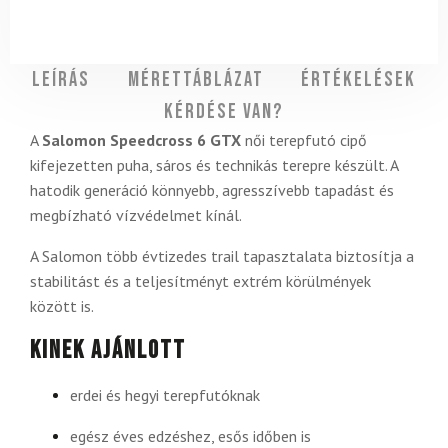
Leírás
Mérettáblázat
Értékelések
Kérdése van?
A
Salomon Speedcross 6 GTX
női terepfutó cipő
kifejezetten puha, sáros és technikás terepre készült. A
hatodik generáció könnyebb, agresszívebb tapadást és
megbízható vízvédelmet kínál.
A Salomon több évtizedes trail tapasztalata biztosítja a
stabilitást és a teljesítményt extrém körülmények
között is.
Kinek ajánlott
erdei és hegyi terepfutóknak
egész éves edzéshez, esős időben is