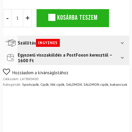
SALOMON
KOSÁRBA TESZEM
Speedcross
6
GTX
W
9
Szállítás
INGYENES
cipő,
fekete/flamingo
Egyszerű visszaküldés a PostFoxon keresztül –
Futár a címre
Ingyenes
mennyiség
1600 Ft
FoxPost
Ingyenes
Nem biztos a választásában? Semmi gond – a terméket
Hozzáadom a kívánságlistához
egyszerűen visszaküldheti 14 napon belül, indoklás nélkül.
Cikkszám:
L47880400
Mik a visszaküldés feltételei?
Kategóriák:
Sportcipők
,
Cipők
,
Női cipők
,
SALOMON
,
SALOMON cipők, bakancsok