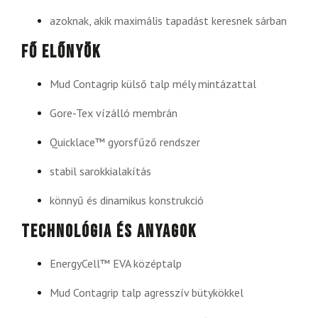
azoknak, akik maximális tapadást keresnek sárban
Fő előnyök
Mud Contagrip külső talp mély mintázattal
Gore-Tex vízálló membrán
Quicklace™ gyorsfűző rendszer
stabil sarokkialakítás
könnyű és dinamikus konstrukció
Technológia és anyagok
EnergyCell™ EVA középtalp
Mud Contagrip talp agresszív bütykökkel