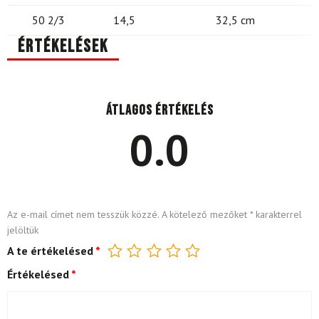
50 2/3
14,5
32,5 cm
Értékelések
Átlagos értékelés
0.0
Az e-mail címet nem tesszük közzé.
A kötelező mezőket
*
karakterrel
jelöltük
A te értékelésed
*
Értékelésed
*