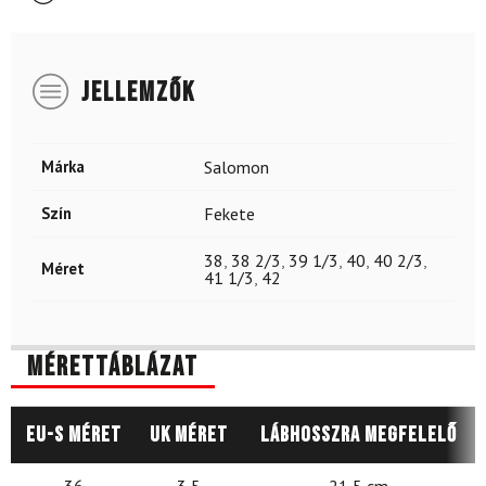
JELLEMZŐK
Márka
Salomon
Szín
Fekete
38
,
38 2/3
,
39 1/3
,
40
,
40 2/3
,
Méret
41 1/3
,
42
Mérettáblázat
EU-s méret
UK méret
Lábhosszra megfelelő
36
3,5
21,5 cm