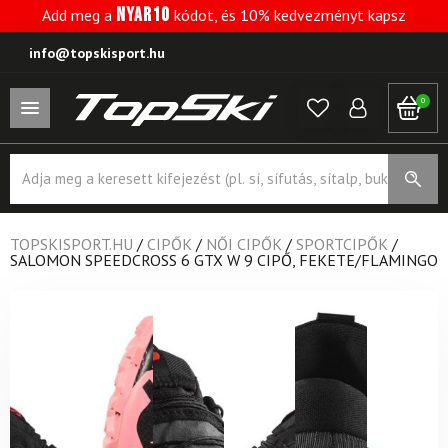
NYAR10
Add meg a
kódot, és 10% kedvezményt kapsz
info@topskisport.hu
0
Products
search
TOPSKISPORT.HU
/
CIPŐK
/
NŐI CIPŐK
/
SPORTCIPŐK
/
SALOMON SPEEDCROSS 6 GTX W 9 CIPŐ, FEKETE/FLAMINGO