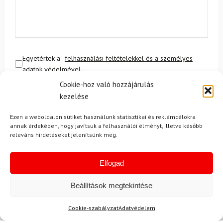
Egyetértek a
felhasználási feltételekkel és a személyes
adatok védelmével.
Cookie-hoz való hozzájárulás
kezelése
Ezen a weboldalon sütiket használunk statisztikai és reklámcélokra
annak érdekében, hogy javítsuk a felhasználói élményt, illetve később
releváns hirdetéseket jelenítsünk meg.
Ajánlott
NEMRÉG MEGTEKINTETT
Lehet, hog
Elfogad
Beállítások megtekintése
Cookie-szabályzat
Adatvédelem
-11%
-18%
Ingyenes szállítás