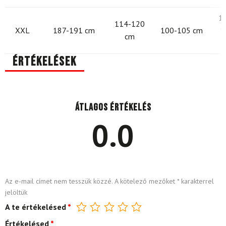
1
114-120
XXL
187-191 cm
100-105 cm
1
cm
Értékelések
Átlagos értékelés
0.0
Az e-mail címet nem tesszük közzé.
A kötelező mezőket
*
karakterrel
jelöltük
A te értékelésed
*
Értékelésed
*