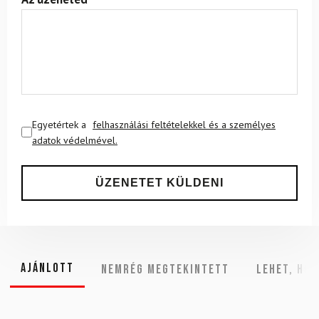
Egyetértek a
felhasználási feltételekkel és a személyes
adatok védelmével.
Ajánlott
NEMRÉG MEGTEKINTETT
Lehet, hog