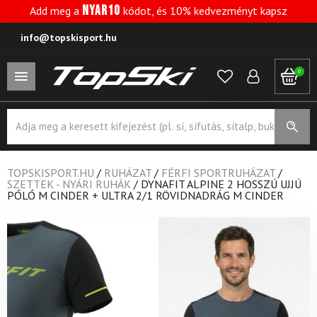
NYAR10
Add meg a
kódot, és 10% kedvezményt kapsz
info@topskisport.hu
0
Products
search
TOPSKISPORT.HU
/
RUHÁZAT
/
FÉRFI SPORTRUHÁZAT
/
SZETTEK - NYÁRI RUHÁK
/
DYNAFIT ALPINE 2 HOSSZÚ UJJÚ
PÓLÓ M CINDER + ULTRA 2/1 RÖVIDNADRÁG M CINDER