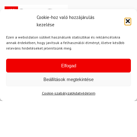
-12%
Cookie-hoz való hozzájárulás
Ingyenes szállítás
kezelése
Ezen a weboldalon sütiket használunk statisztikai és reklámcélokra
annak érdekében, hogy javítsuk a felhasználói élményt, illetve később
releváns hirdetéseket jelenítsünk meg.
Elfogad
11
Beállítások megtekintése
LEKI
Síkesztyű LEKI Detect XT
Cookie-szabályzat
Adatvédelem
3D Mitt
50 700 Ft
44 830 Ft
Raktáron