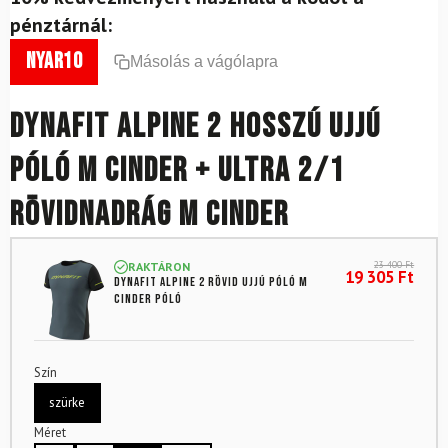
pénztárnál:
nyar10
Másolás a vágólapra
DYNAFIT Alpine 2 hosszú ujjú
póló M Cinder + Ultra 2/1
rövidnadrág M Cinder
23 400
Ft
RAKTÁRON
19 305
Ft
DYNAFIT Alpine 2 rövid ujjú póló M
Cinder póló
Szín
szürke
Méret