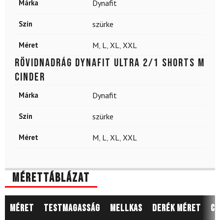
Márka
Dynafit
Szín
szürke
Méret
M
,
L
,
XL
,
XXL
Rövidnadrág DYNAFIT Ultra 2/1 Shorts M
Cinder
Márka
Dynafit
Szín
szürke
Méret
M
,
L
,
XL
,
XXL
Mérettáblázat
Méret
Testmagasság
Mellkas
Derék méret
Cs