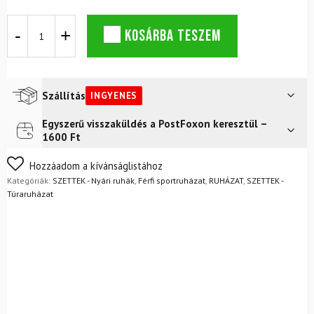
DYNAFIT
KOSÁRBA TESZEM
Alpine
2
hosszú
ujjú
póló
Szállítás
INGYENES
M
Cinder
Egyszerű visszaküldés a PostFoxon keresztül –
Futár a címre
Ingyenes
+
1600 Ft
Ultra
FoxPost
Ingyenes
2/1
Nem biztos a választásában? Semmi gond – a terméket
Hozzáadom a kívánságlistához
rövidnadrág
egyszerűen visszaküldheti 14 napon belül, indoklás nélkül.
Kategóriák:
SZETTEK - Nyári ruhák
,
Férfi sportruházat
,
RUHÁZAT
,
SZETTEK -
M
Mik a visszaküldés feltételei?
Túraruházat
Cinder
mennyiség