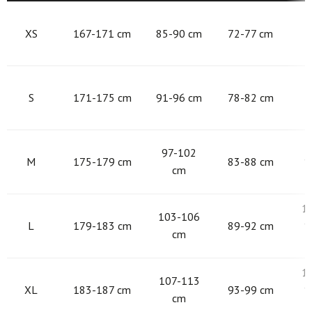
8
XS
167-171 cm
85-90 cm
72-77 cm
9
S
171-175 cm
91-96 cm
78-82 cm
9
97-102
M
175-179 cm
83-88 cm
1
cm
1
103-106
L
179-183 cm
89-92 cm
1
cm
1
107-113
XL
183-187 cm
93-99 cm
1
cm