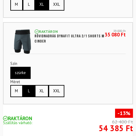
M
L
XL
XXL
39 000
Ft
RAKTÁRON
35 080
Ft
Rövidnadrág DYNAFIT Ultra 2/1 Shorts M
Cinder
Szín
szürke
Méret
M
L
XL
XXL
-13%
RAKTÁRON
62 400 Ft
Szállítás várható:
54 385 Ft