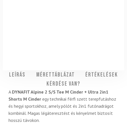
Leírás
Mérettáblázat
Értékelések
Kérdése van?
A
DYNAFIT Alpine 2 S/S Tee M Cinder + Ultra 2in1
Shorts M Cinder
egy technikai férfi szett terepfutáshoz
és hegyi sportokhoz, amely pólót és 2in1 futónadrágot
kombinál. Magas légáteresztést és kényelmet biztosít
hosszú távokon.