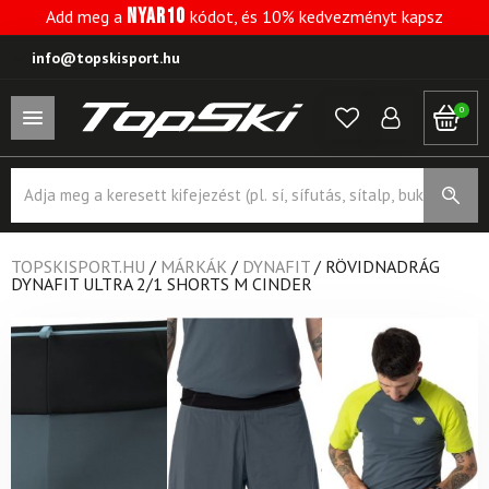
NYAR10
Add meg a
kódot, és 10% kedvezményt kapsz
info@topskisport.hu
0
Products
search
TOPSKISPORT.HU
/
MÁRKÁK
/
DYNAFIT
/
RÖVIDNADRÁG
DYNAFIT ULTRA 2/1 SHORTS M CINDER