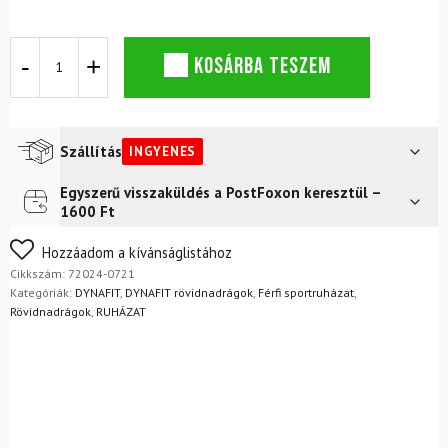
Rövidnadrág
KOSÁRBA TESZEM
DYNAFIT
Ultra
2/1
Shorts
M
Szállítás
INGYENES
Cinder
mennyiség
Egyszerű visszaküldés a PostFoxon keresztül –
Futár a címre
Ingyenes
1600 Ft
FoxPost
Ingyenes
Nem biztos a választásában? Semmi gond – a terméket
Hozzáadom a kívánságlistához
egyszerűen visszaküldheti 14 napon belül, indoklás nélkül.
Cikkszám:
72024-0721
Mik a visszaküldés feltételei?
Kategóriák:
DYNAFIT
,
DYNAFIT rövidnadrágok
,
Férfi sportruházat
,
Rövidnadrágok
,
RUHÁZAT