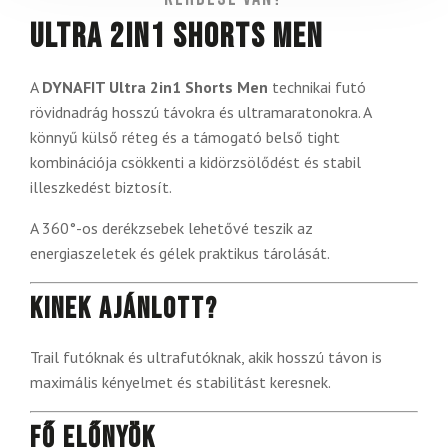
Ultra 2in1 Shorts Men
A
DYNAFIT Ultra 2in1 Shorts Men
technikai futó
rövidnadrág hosszú távokra és ultramaratonokra. A
könnyű külső réteg és a támogató belső tight
kombinációja csökkenti a kidörzsölődést és stabil
illeszkedést biztosít.
A 360°-os derékzsebek lehetővé teszik az
energiaszeletek és gélek praktikus tárolását.
Kinek ajánlott?
Trail futóknak és ultrafutóknak, akik hosszú távon is
maximális kényelmet és stabilitást keresnek.
Fő előnyök