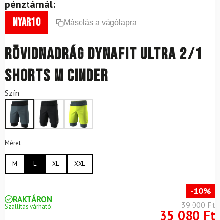
pénztárnál:
nyar10
Másolás a vágólapra
Rövidnadrág DYNAFIT Ultra 2/1
Shorts M Cinder
Szín
Méret
M
L
XL
XXL
-10%
RAKTÁRON
39 000 Ft
Szállítás várható:
35 080 Ft