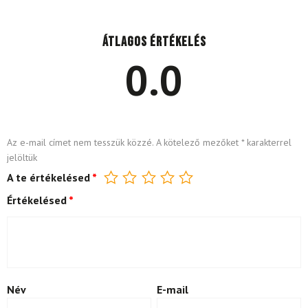
Átlagos értékelés
0.0
Az e-mail címet nem tesszük közzé.
A kötelező mezőket
*
karakterrel
jelöltük
A te értékelésed
*
Értékelésed
*
Név
E-mail