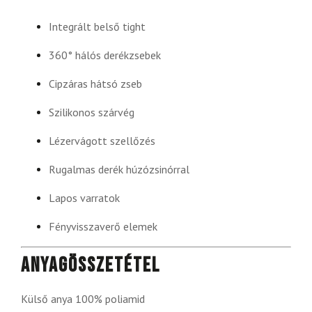
Integrált belső tight
360° hálós derékzsebek
Cipzáras hátsó zseb
Szilikonos szárvég
Lézervágott szellőzés
Rugalmas derék húzózsinórral
Lapos varratok
Fényvisszaverő elemek
Anyagösszetétel
Külső anya 100% poliamid