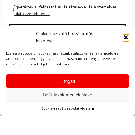
Egyetértek a
felhasználási feltételekkel és a személyes
adatok védelmével.
Cookie-hoz való hozzájárulás
kezelése
Ezen a weboldalon sütiket használunk statisztikai és reklámcélokra
annak érdekében, hogy javítsuk a felhasználói élményt, illetve később
releváns hirdetéseket jelenítsünk meg.
Ajánlott
NEMRÉG MEGTEKINTETT
Lehet, hog
Elfogad
Beállítások megtekintése
-15%
-12%
Ingyenes szállítás
Cookie-szabályzat
Adatvédelem