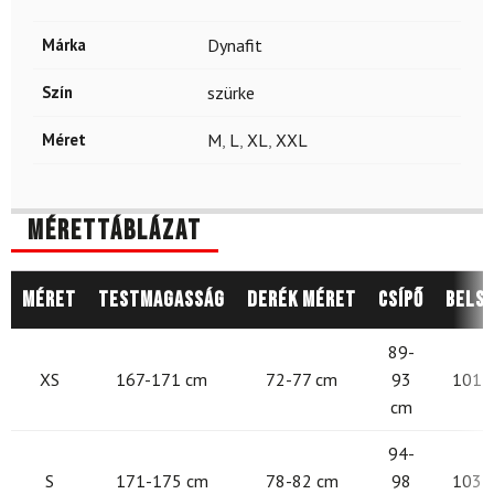
Márka
Dynafit
Szín
szürke
Méret
M
,
L
,
XL
,
XXL
Mérettáblázat
Méret
Testmagasság
Derék méret
Csípő
Belső
89-
XS
167-171 cm
72-77 cm
93
101 -
cm
94-
S
171-175 cm
78-82 cm
98
103 -