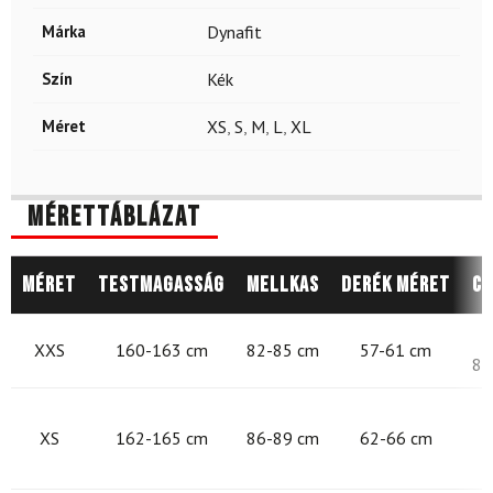
Márka
Dynafit
Szín
Kék
Méret
XS
,
S
,
M
,
L
,
XL
Mérettáblázat
Méret
Testmagasság
Mellkas
Derék méret
Cs
8
XXS
160-163 cm
82-85 cm
57-61 cm
87
8
XS
162-165 cm
86-89 cm
62-66 cm