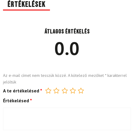
Értékelések
Átlagos értékelés
0.0
Az e-mail címet nem tesszük közzé.
A kötelező mezőket
*
karakterrel
jelöltük
A te értékelésed
*
Értékelésed
*