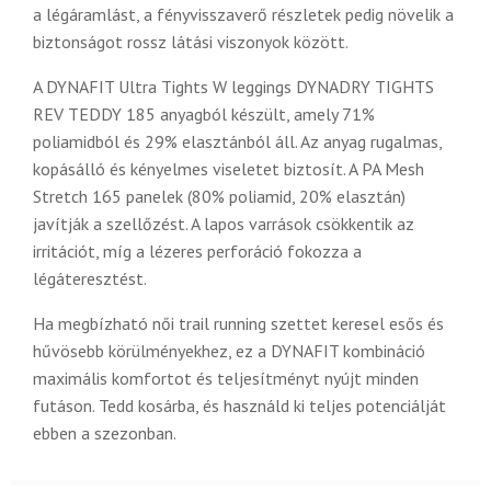
a légáramlást, a fényvisszaverő részletek pedig növelik a
biztonságot rossz látási viszonyok között.
A DYNAFIT Ultra Tights W leggings DYNADRY TIGHTS
REV TEDDY 185 anyagból készült, amely 71%
poliamidból és 29% elasztánból áll. Az anyag rugalmas,
kopásálló és kényelmes viseletet biztosít. A PA Mesh
Stretch 165 panelek (80% poliamid, 20% elasztán)
javítják a szellőzést. A lapos varrások csökkentik az
irritációt, míg a lézeres perforáció fokozza a
légáteresztést.
Ha megbízható női trail running szettet keresel esős és
hűvösebb körülményekhez, ez a DYNAFIT kombináció
maximális komfortot és teljesítményt nyújt minden
futáson. Tedd kosárba, és használd ki teljes potenciálját
ebben a szezonban.