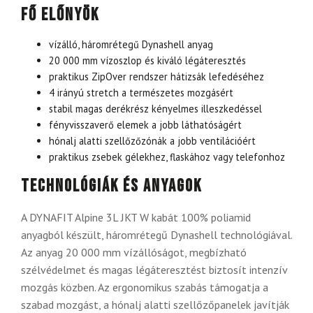
Fő előnyök
vízálló, háromrétegű Dynashell anyag
20 000 mm vízoszlop és kiváló légáteresztés
praktikus ZipOver rendszer hátizsák lefedéséhez
4 irányú stretch a természetes mozgásért
stabil magas derékrész kényelmes illeszkedéssel
fényvisszaverő elemek a jobb láthatóságért
hónalj alatti szellőzőzónák a jobb ventilációért
praktikus zsebek gélekhez, flaskához vagy telefonhoz
Technológiák és anyagok
A DYNAFIT Alpine 3L JKT W kabát 100% poliamid
anyagból készült, háromrétegű Dynashell technológiával.
Az anyag 20 000 mm vízállóságot, megbízható
szélvédelmet és magas légáteresztést biztosít intenzív
mozgás közben. Az ergonomikus szabás támogatja a
szabad mozgást, a hónalj alatti szellőzőpanelek javítják