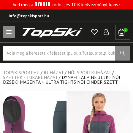
NYAR10
Add meg a
kódot, és 10% kedvezményt kapsz
info@topskisport.hu
0
Products
search
TOPSKISPORT.HU
/
RUHÁZAT
/
NŐI SPORTRUHÁZAT
/
SZETTEK - TÚRARUHÁZAT
/
DYNAFIT ALPINE 3L JKT NŐI
DZSEKI MAGENTA + ULTRA TIGHTS NŐI CINDER SZETT