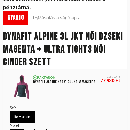
pénztárnál:
nyar10
Másolás a vágólapra
DYNAFIT Alpine 3L JKT női dzseki
magenta + Ultra Tights női
Cinder szett
105 300
Ft
RAKTÁRON
77 980
Ft
DYNAFIT Alpine kabát 3L JKT W Magenta
Szín
Rózsaszín
Méret