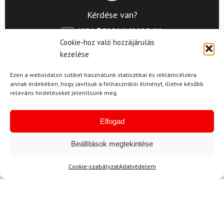
Kérdése van?
info@topskisport.hu
Cookie-hoz való hozzájárulás
kezelése
Ezen a weboldalon sütiket használunk statisztikai és reklámcélokra
Név
annak érdekében, hogy javítsuk a felhasználói élményt, illetve később
releváns hirdetéseket jelenítsünk meg.
Elfogad
E-mail
Beállítások megtekintése
Cookie-szabályzat
Adatvédelem
Az üzeneted