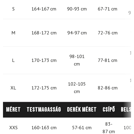
9
S
164-167 cm
90-93 cm
67-71 cm
97
9
M
168-172 cm
94-97 cm
72-76 cm
1
1
98-101
L
170-173 cm
77-81 cm
1
cm
1
102-105
XL
172-175 cm
82-86 cm
1
cm
Méret
Testmagasság
Derék méret
Csípő
Belső
83-
XXS
160-163 cm
57-61 cm
100-
87 cm