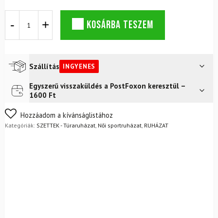
DYNAFIT
KOSÁRBA TESZEM
Alpine
3L
JKT
női
dzseki
Szállítás
INGYENES
magenta
+
Egyszerű visszaküldés a PostFoxon keresztül –
Futár a címre
Ingyenes
Ultra
1600 Ft
Tights
FoxPost
Ingyenes
női
Nem biztos a választásában? Semmi gond – a terméket
Hozzáadom a kívánságlistához
Cinder
egyszerűen visszaküldheti 14 napon belül, indoklás nélkül.
Kategóriák:
SZETTEK - Túraruházat
,
Női sportruházat
,
RUHÁZAT
szett
Mik a visszaküldés feltételei?
mennyiség