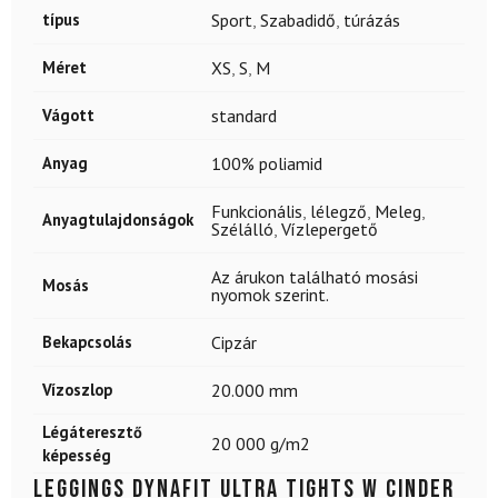
típus
Sport
,
Szabadidő
,
túrázás
Méret
XS
,
S
,
M
Vágott
standard
Anyag
100% poliamid
Funkcionális
,
lélegző
,
Meleg
,
Anyagtulajdonságok
Szélálló
,
Vízlepergető
Az árukon található mosási
Mosás
nyomok szerint.
Bekapcsolás
Cipzár
Vízoszlop
20.000 mm
Légáteresztő
20 000 g/m2
képesség
Leggings DYNAFIT Ultra Tights W Cinder