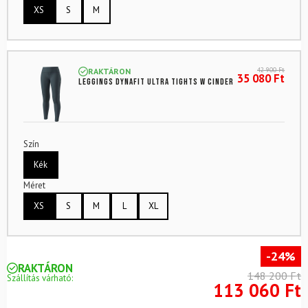
XS
S
M
42 900
Ft
RAKTÁRON
35 080
Ft
Leggings DYNAFIT Ultra Tights W Cinder
Szín
Kék
Méret
XS
S
M
L
XL
-24%
RAKTÁRON
148 200 Ft
Szállítás várható:
113 060 Ft