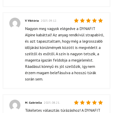
V. Viktória
2025.09.12.
Értékelés:
Nagyon meg vagyok elégedve a DYNAFIT
5
/ 5
Alpine kabáttal! Az anyag rendkívül strapabíró,
és azt tapasztaltam, hogy még a legrosszabb
időjárási körülmények között is megvédett a
széltől és esőtől. A szín is nagyon tetszik, a
magenta igazán feldobja a megjelenést.
Ráadásul könnyű és jól szellőzik, így nem
érzem magam belefásulva a hosszú túrák
során sem.
M. Gabriella
2025.08.21.
Értékelés:
Tökéletes választás túrázáshoz! A DYNAFIT