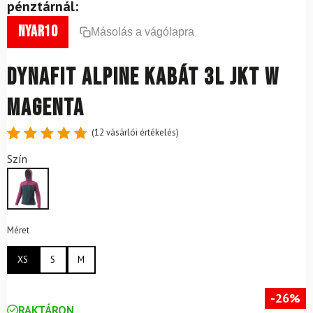
pénztárnál:
nyar10
Másolás a vágólapra
DYNAFIT Alpine kabát 3L JKT W
Magenta
(
12
vásárlói értékelés)
Értékelés
12
Szín
4.83
az
5-ből,
értékelés
alapján
Méret
XS
S
M
-26%
RAKTÁRON