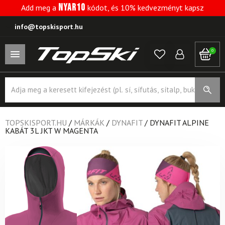
NYAR10
Add meg a
kódot, és 10% kedvezményt kapsz
info@topskisport.hu
0
Products
search
TOPSKISPORT.HU
/
MÁRKÁK
/
DYNAFIT
/
DYNAFIT ALPINE
KABÁT 3L JKT W MAGENTA