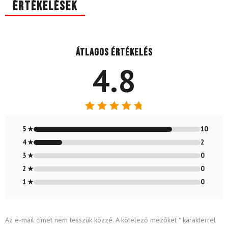
Értékelések
Átlagos értékelés
4.8
Értékelés:
4.83
/ 5
5 ★
10
4 ★
2
3 ★
0
2 ★
0
1 ★
0
Az e-mail címet nem tesszük közzé.
A kötelező mezőket
*
karakterrel