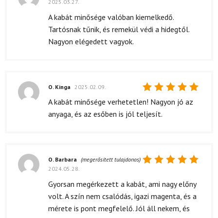
2025.03.27.
Értékelés:
5
/ 5
A kabát minősége valóban kiemelkedő.
Tartósnak tűnik, és remekül védi a hidegtől.
Nagyon elégedett vagyok.
O. Kinga
2025.02.09.
Értékelés:
A kabát minősége verhetetlen! Nagyon jó az
5
/ 5
anyaga, és az esőben is jól teljesít.
O. Barbara
(megerősített tulajdonos)
2024.05.28.
Értékelés:
5
/ 5
Gyorsan megérkezett a kabát, ami nagy előny
volt. A szín nem csalódás, igazi magenta, és a
mérete is pont megfelelő. Jól áll nekem, és