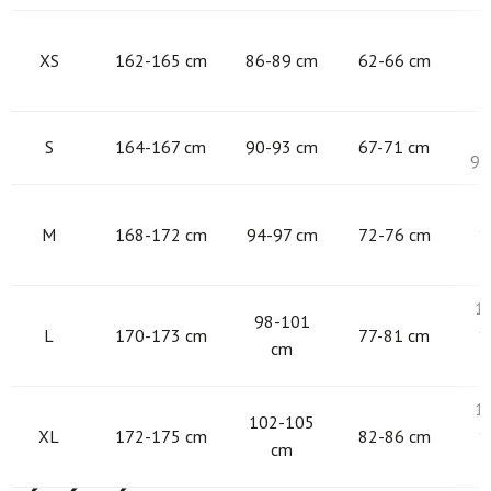
8
XS
162-165 cm
86-89 cm
62-66 cm
9
S
164-167 cm
90-93 cm
67-71 cm
97
9
M
168-172 cm
94-97 cm
72-76 cm
1
1
98-101
L
170-173 cm
77-81 cm
1
cm
1
102-105
XL
172-175 cm
82-86 cm
1
cm