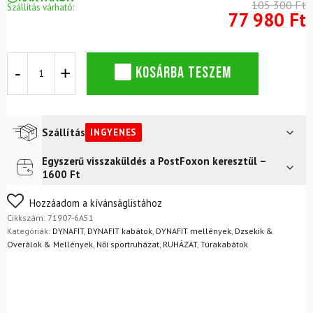
105 300 Ft
Szállítás várható:
77 980 Ft
DYNAFIT
KOSÁRBA TESZEM
Alpine
kabát
3L
JKT
W
Szállítás
INGYENES
Magenta
mennyiség
Egyszerű visszaküldés a PostFoxon keresztül –
Futár a címre
Ingyenes
1600 Ft
FoxPost
Ingyenes
Nem biztos a választásában? Semmi gond – a terméket
Hozzáadom a kívánságlistához
egyszerűen visszaküldheti 14 napon belül, indoklás nélkül.
Cikkszám:
71907-6A51
Mik a visszaküldés feltételei?
Kategóriák:
DYNAFIT
,
DYNAFIT kabátok
,
DYNAFIT mellények
,
Dzsekik &
Overálok & Mellények
,
Női sportruházat
,
RUHÁZAT
,
Túrakabátok