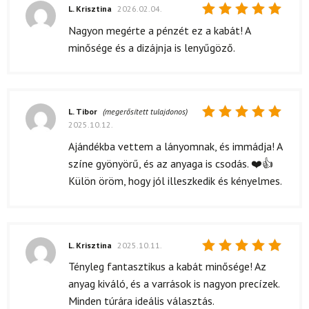
L. Krisztina
2026.02.04.
Értékelés:
Nagyon megérte a pénzét ez a kabát! A
5
/ 5
minősége és a dizájnja is lenyűgöző.
L. Tibor
(megerősített tulajdonos)
2025.10.12.
Értékelés:
5
/ 5
Ajándékba vettem a lányomnak, és immádja! A
színe gyönyörű, és az anyaga is csodás. ❤️👍
Külön öröm, hogy jól illeszkedik és kényelmes.
L. Krisztina
2025.10.11.
Értékelés:
Tényleg fantasztikus a kabát minősége! Az
5
/ 5
anyag kiváló, és a varrások is nagyon precízek.
Minden túrára ideális választás.