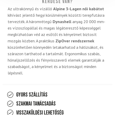
Kérdése van?
Az ultrakönnyű és vízálló
Alpine 3-Lagen női kabátot
kihívást jelentő hegyi körülmények közötti terepfutásra
tervezték. A háromrétegű
Dynashell
anyag 20 000 mm-
es vízoszlopállal és magas légáteresztő képességgel
megbízhatóan véd az esőtől és kényelmet biztosít
mozgás közben. A praktikus
ZipOver rendszernek
köszönhetően könnyedén letakarhatod a hátizsákot, és
szárazon tarthatod a tartalmát. Ergonomikus szabás,
hónaljszellőzés és fényvisszaverő elemek garantálják a
szabadságot, a kényelmet és a biztonságot minden
lépésnél.
Gyors szállítás
Szakmai tanácsadás
Visszaküldési lehetőség