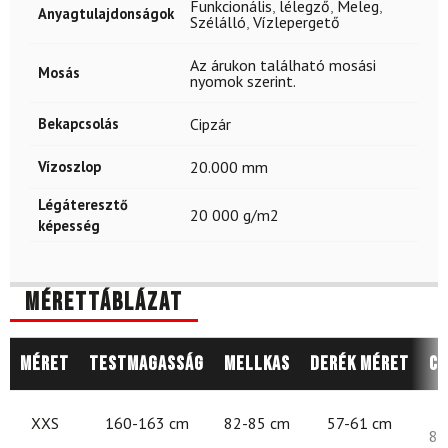
Funkcionális
,
lélegző
,
Meleg
,
Anyagtulajdonságok
Szélálló
,
Vízlepergető
Az árukon található mosási
Mosás
nyomok szerint.
Bekapcsolás
Cipzár
Vízoszlop
20.000 mm
Légáteresztő
20 000 g/m2
képesség
Mérettáblázat
Méret
Testmagasság
Mellkas
Derék méret
Cs
8
XXS
160-163 cm
82-85 cm
57-61 cm
87