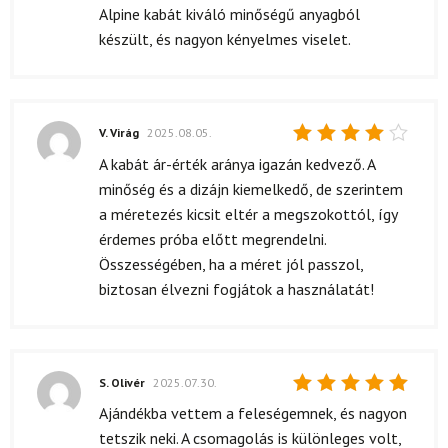
5
/ 5
Alpine kabát kiváló minőségű anyagból
készült, és nagyon kényelmes viselet.
V. Virág
2025.08.05.
Értékelés:
A kabát ár-érték aránya igazán kedvező. A
4
/ 5
minőség és a dizájn kiemelkedő, de szerintem
a méretezés kicsit eltér a megszokottól, így
érdemes próba előtt megrendelni.
Összességében, ha a méret jól passzol,
biztosan élvezni fogjátok a használatát!
S. Olivér
2025.07.30.
Értékelés:
Ajándékba vettem a feleségemnek, és nagyon
5
/ 5
tetszik neki. A csomagolás is különleges volt,