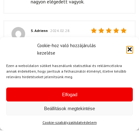
nagyon elégedett vagyok.
S. Adrienn
2024.02.28.
Értékelés:
Még mindig el vagyok ájulva, mennyire jó
5
/ 5
Cookie-hoz való hozzájárulás
választás volt a kabát! Az anyaga szuper,
kezelése
mintha csak rám készült volna.
Ezen a weboldalon sütiket használunk statisztikai és reklámcélokra
annak érdekében, hogy javítsuk a felhasználói élményt, illetve később
Kérdése van?
releváns hirdetéseket jelenítsünk meg.
Elfogad
Beállítások megtekintése
Cookie-szabályzat
Adatvédelem
Kérdése van?