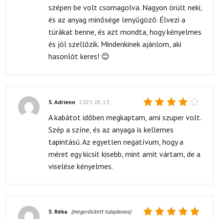
szépen be volt csomagolva. Nagyon örült neki,
és az anyag minősége lenyűgöző. Élvezi a
túrákat benne, és azt mondta, hogy kényelmes
és jól szellőzik. Mindenkinek ajánlom, aki
hasonlót keres! 😊
S. Adrienn
2025.05.13.
Értékelés:
A kabátot időben megkaptam, ami szuper volt.
4
/ 5
Szép a színe, és az anyaga is kellemes
tapintású. Az egyetlen negatívum, hogy a
méret egy kicsit kisebb, mint amit vártam, de a
viselése kényelmes.
S. Réka
(megerősített tulajdonos)