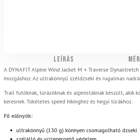
Leírás
Mér
A DYNAFIT Alpine Wind Jacket M + Traverse Dynastretch 
mozgáshoz. Az ultrakönnyű széldzseki és rugalmas nadrá
Trail futóknak, túrázóknak és alpinistáknak készült, akik
keresnek. Tökéletes speed hikinghez és hegyi túrákhoz.
Fő előnyök:
ultrakönnyű (130 g) könnyen csomagolható dzseki
szélálló és vízlepergető védelem