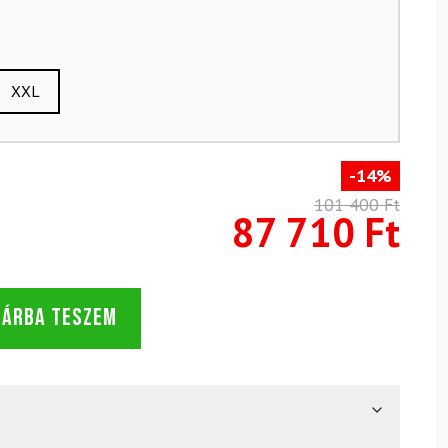
XXL
-14%
101 400 Ft
87 710 Ft
SÁRBA TESZEM