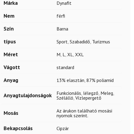
Márka
Dynafit
Nem
férfi
Szín
Barna
típus
Sport
,
Szabadidő
,
Turizmus
Méret
M
,
L
,
XL
,
XXL
Vágott
standard
Anyag
13% elasztán
,
87% poliamid
Funkcionális
,
lélegző
,
Meleg
,
Anyagtulajdonságok
Szélálló
,
Vízlepergető
Az árukon található mosási
Mosás
nyomok szerint.
Bekapcsolás
Cipzár