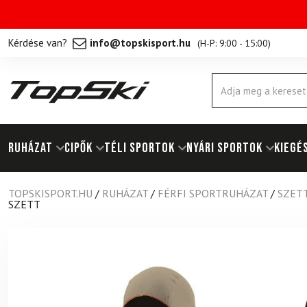
Kérdése van?
info@topskisport.hu
(
H-P: 9:00 - 15:00
)
Products
search
RUHÁZAT
Cipők
TÉLI SPORTOK
NYÁRI SPORTOK
KIEGÉ
TOPSKISPORT.HU
/
RUHÁZAT
/
FÉRFI SPORTRUHÁZAT
/
SZET
SZETT