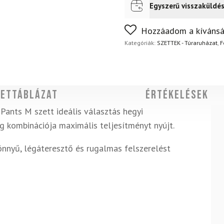
Dynastretch
Egyszerű visszaküldé
Futár a címre
Ingyenes
nadrág
FoxPost
Ingyenes
M
Nem biztos a választásában
Hozzáadom a kívánsá
Black
napon belül, indoklás nélkül
Out
Kategóriák:
SZETTEK - Túraruházat
,
F
szett
mennyiség
ettáblázat
Értékelések
Pants M szett ideális választás hegyi
g kombinációja maximális teljesítményt nyújt.
 könnyű, légáteresztő és rugalmas felszerelést