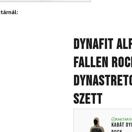
tárnál:
DYNAFIT Al
Fallen Roc
Dynastretc
szett
RAKTÁRO
Kabát DY