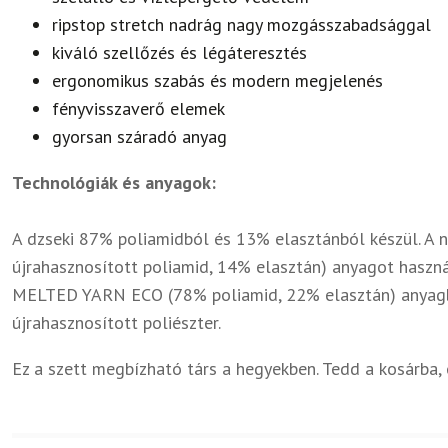
ripstop stretch nadrág nagy mozgásszabadsággal
kiváló szellőzés és légáteresztés
ergonomikus szabás és modern megjelenés
fényvisszaverő elemek
gyorsan száradó anyag
Technológiák és anyagok:
A dzseki 87% poliamidból és 13% elasztánból készül.
újrahasznosított poliamid, 14% elasztán) anyagot hasz
MELTED YARN ECO (78% poliamid, 22% elasztán) anyagb
újrahasznosított poliészter.
Ez a szett megbízható társ a hegyekben. Tedd a kosárba,