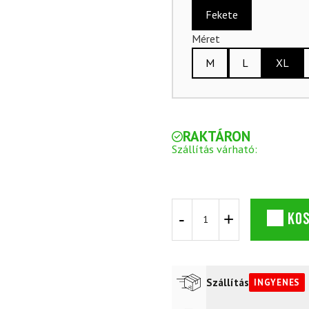
Fekete
Méret
M
L
XL
RAKTÁRON
Szállítás várható:
DYNAFIT
KO
Alpine
széldzseki
M
Fallen
Rock
Szállítás
INGYENES
+
Traverse