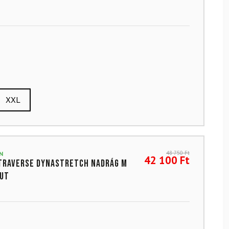
XXL
48 750
Ft
N
42 100
Ft
Traverse Dynastretch Nadrág M
Out