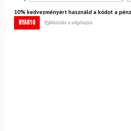
10% kedvezményért használd a kódot a pénz
nyar10
Másolás a vágólapra