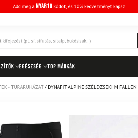
NYAR10
Add meg a
kódot, és 10% kedvezményt kapsz
SZÍTŐK
EGÉSZSÉG
Top márkák
TEK - TÚRARUHÁZAT
/
DYNAFIT ALPINE SZÉLDZSEKI M FALLEN