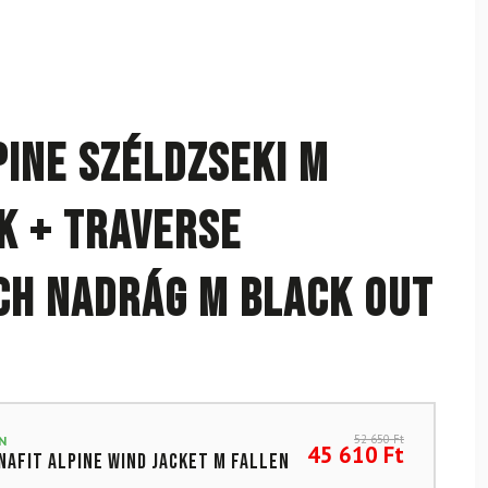
pine széldzseki M
k + Traverse
h nadrág M Black Out
52 650
Ft
N
45 610
Ft
NAFIT Alpine Wind Jacket M Fallen