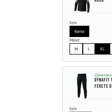
Rock
Szín
Barna
Méret
M
L
XL
RAKTÁRO
DYNAFIT 
Fekete 
Szín