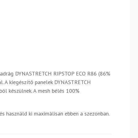
 A nadrág DYNASTRETCH RIPSTOP ECO R86 (86%
nál. A kiegészítő panelek DYNASTRETCH
ól készülnek. A mesh bélés 100%
 és használd ki maximálisan ebben a szezonban.