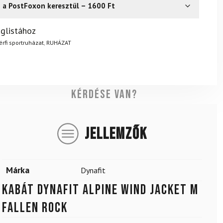
s a PostFoxon keresztül – 1600 Ft
? Semmi gond – a terméket egyszerűen visszaküldheti 14
glistához
.
Mik a visszaküldés feltételei?
érfi sportruházat
,
RUHÁZAT
Kérdése van?
JELLEMZŐK
Márka
Dynafit
Kabát DYNAFIT Alpine Wind Jacket M
Fallen Rock