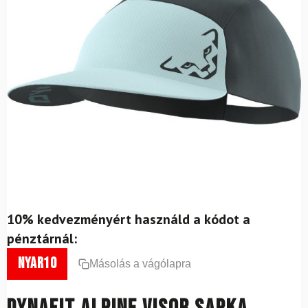
10% kedvezményért használd a kódot a
pénztárnál:
nyar10
Másolás a vágólapra