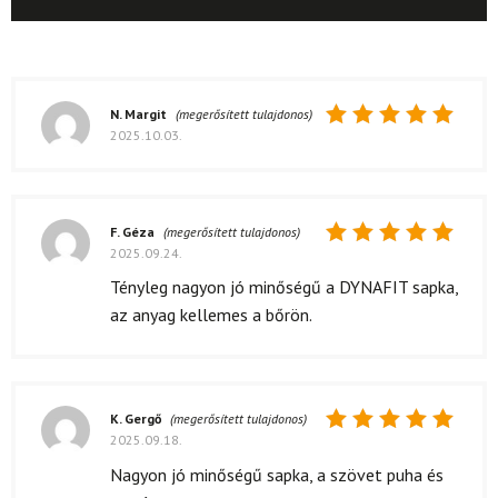
N. Margit
(megerősített tulajdonos)
2025.10.03.
Értékelés:
5
/ 5
F. Géza
(megerősített tulajdonos)
2025.09.24.
Értékelés:
5
/ 5
Tényleg nagyon jó minőségű a DYNAFIT sapka,
az anyag kellemes a bőrön.
K. Gergő
(megerősített tulajdonos)
2025.09.18.
Értékelés:
5
/ 5
Nagyon jó minőségű sapka, a szövet puha és