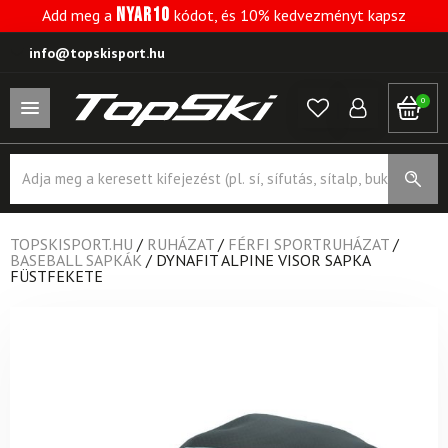
NYAR10
Add meg a
kódot, és 10% kedvezményt kapsz
info@topskisport.hu
0
Products
search
TOPSKISPORT.HU
/
RUHÁZAT
/
FÉRFI SPORTRUHÁZAT
/
BASEBALL SAPKÁK
/
DYNAFIT ALPINE VISOR SAPKA
FÜSTFEKETE