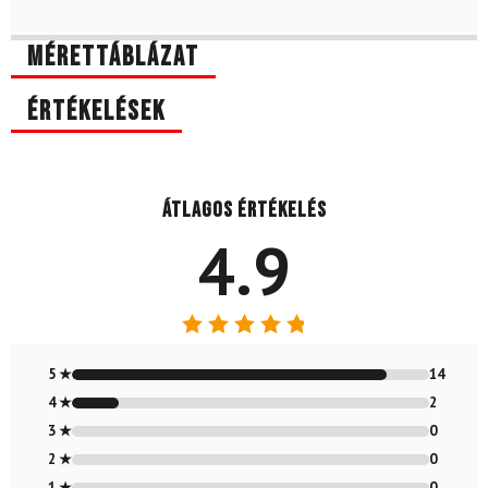
Mérettáblázat
Értékelések
Átlagos értékelés
4.9
Értékelés:
4.88
/ 5
5 ★
14
4 ★
2
3 ★
0
2 ★
0
1 ★
0