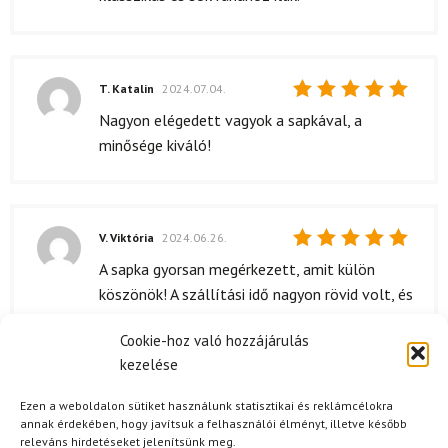
T. Katalin
2024.07.04.
Értékelés:
Nagyon elégedett vagyok a sapkával, a
5
/ 5
minősége kiváló!
V. Viktória
2024.06.26.
Értékelés:
A sapka gyorsan megérkezett, amit külön
5
/ 5
köszönök! A szállítási idő nagyon rövid volt, és
a csomagolás is rendben volt. Kényelmesen
Cookie-hoz való hozzájárulás
fel tudtam venni, miután megérkezett.
kezelése
Ezen a weboldalon sütiket használunk statisztikai és reklámcélokra
annak érdekében, hogy javítsuk a felhasználói élményt, illetve később
H. Petra
2024.04.18.
releváns hirdetéseket jelenítsünk meg.