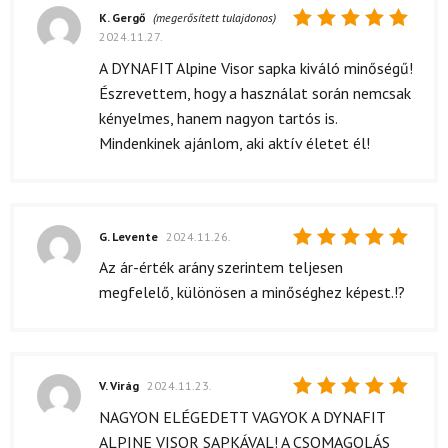
K. Gergő
(megerősített tulajdonos)
2024.11.27.
Értékelés:
5
/ 5
A DYNAFIT Alpine Visor sapka kiváló minőségű!
Észrevettem, hogy a használat során nemcsak
kényelmes, hanem nagyon tartós is.
Mindenkinek ajánlom, aki aktív életet él!
G. Levente
2024.11.26.
Értékelés:
Az ár-érték arány szerintem teljesen
5
/ 5
megfelelő, különösen a minőséghez képest.!?
V. Virág
2024.11.23.
Értékelés:
NAGYON ELÉGEDETT VAGYOK A DYNAFIT
5
/ 5
ALPINE VISOR SAPKÁVAL! A CSOMAGOLÁS