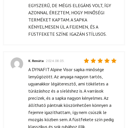
EGYSZERŰ, DE MÉGIS ELEGÁNS VOLT, ÍGY
AZONNAL ÉREZTEM, HOGY MINŐSÉGI
TERMÉKET KAPTAM. A SAPKA
KÉNYELMESEN ÜL A FEJEMEN, ÉS A
FÜSTFEKETE SZÍNE IGAZÁN STÍLUSOS.
K. Renáta
2024.08.03.
Értékelés:
A DYNAFIT Alpine Visor sapka minősége
5
/ 5
lenyűgözött. Az anyaga nagyon tartós,
ugyanakkor légáteresztő, ami tökéletes a
túrázáshoz és a síeléshez is. A varrások
precízek, és a sapka nagyon kényelmes. Az
állítható pántnak köszönhetően könnyen a
fejemre igazíthattam, így nem csúszik le
mozgás közben sem. A füstfekete szín pedig
klasszikus és sok ruhához illik.