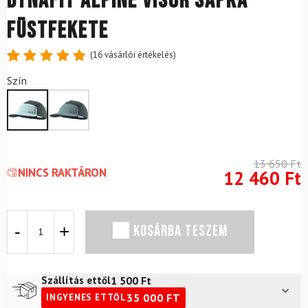
DYNAFIT Alpine Visor sapka
füstfekete
(
16
vásárlói értékelés)
Értékelés
16
Szín
4.88
az
5-ből,
értékelés
alapján
13 650
Ft
NINCS RAKTÁRON
12 460
Ft
DYNAFIT
KOSÁRBA TESZEM
Alpine
Visor
sapka
füstfekete
1 500
Ft
Szállítás ettől
mennyiség
35 000
FT
INGYENES ETTŐL