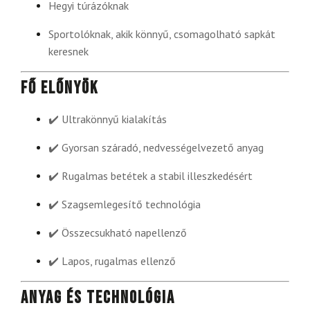
Hegyi túrázóknak
Sportolóknak, akik könnyű, csomagolható sapkát
keresnek
Fő előnyök
✔️ Ultrakönnyű kialakítás
✔️ Gyorsan száradó, nedvességelvezető anyag
✔️ Rugalmas betétek a stabil illeszkedésért
✔️ Szagsemlegesítő technológia
✔️ Összecsukható napellenző
✔️ Lapos, rugalmas ellenző
Anyag és technológia