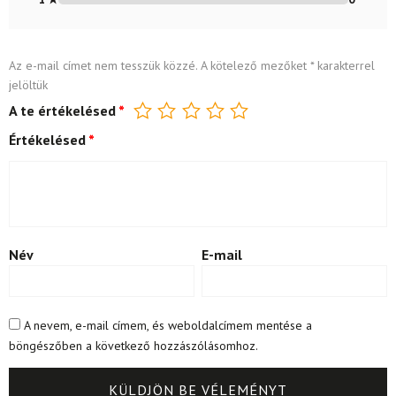
Az e-mail címet nem tesszük közzé.
A kötelező mezőket
*
karakterrel
jelöltük
A te értékelésed
*
Értékelésed
*
Név
E-mail
A nevem, e-mail címem, és weboldalcímem mentése a
böngészőben a következő hozzászólásomhoz.