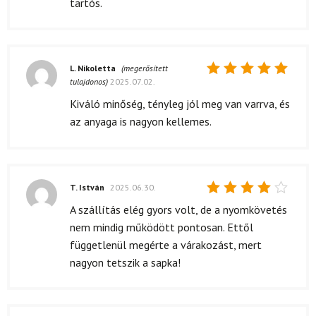
tartós.
L. Nikoletta
(megerősített
tulajdonos)
2025.07.02.
Értékelés:
5
/ 5
Kiváló minőség, tényleg jól meg van varrva, és
az anyaga is nagyon kellemes.
T. István
2025.06.30.
Értékelés:
A szállítás elég gyors volt, de a nyomkövetés
4
/ 5
nem mindig működött pontosan. Ettől
függetlenül megérte a várakozást, mert
nagyon tetszik a sapka!