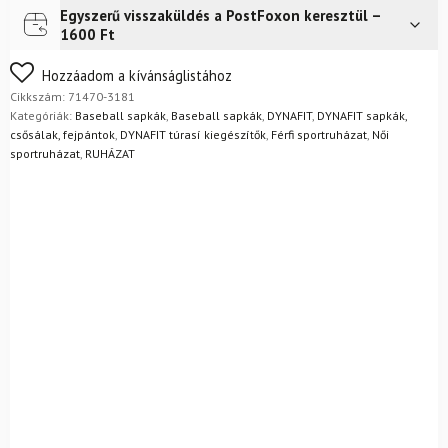
Egyszerű visszaküldés a PostFoxon keresztül –
Futár a címre
2 400
Ft
1600 Ft
FoxPost
1 500
Ft
Nem biztos a választásában? Semmi gond – a terméket
Hozzáadom a kívánságlistához
egyszerűen visszaküldheti 14 napon belül, indoklás nélkül.
Cikkszám:
71470-3181
Mik a visszaküldés feltételei?
Kategóriák:
Baseball sapkák
,
Baseball sapkák
,
DYNAFIT
,
DYNAFIT sapkák,
csősálak, fejpántok
,
DYNAFIT túrasí kiegészítők
,
Férfi sportruházat
,
Női
sportruházat
,
RUHÁZAT