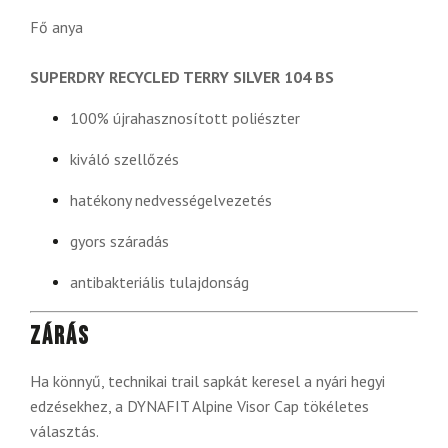
Fő anya
SUPERDRY RECYCLED TERRY SILVER 104 BS
100% újrahasznosított poliészter
kiváló szellőzés
hatékony nedvességelvezetés
gyors száradás
antibakteriális tulajdonság
Zárás
Ha könnyű, technikai trail sapkát keresel a nyári hegyi
edzésekhez, a DYNAFIT Alpine Visor Cap tökéletes
választás.