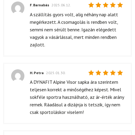
F. Barnabás
2025.06.12.
Értékelés:
A szállítás gyors volt, alig néhány nap alatt
5
/ 5
megérkezett. A csomagolás is rendben volt,
semmi nem sérült benne. Igazán elégedett
vagyok a vásárlással, mert minden rendben
zajlott.
H. Petra
2025.01.30.
Értékelés:
A DYNAFIT Alpine Visor sapka ára szerintem
5
/ 5
teljesen korrekt a minőségéhez képest. Mivel
sokféle sportra használható, az ár-érték arány
remek. Ráadásul a dizájnja is tetszik, így nem
csak sportoláskor viselem!