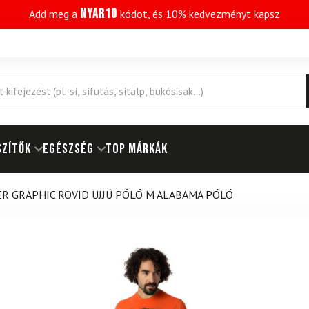
NYAR10
Add meg a
kódot, és 10% kedvezményt kapsz
SZÍTŐK
EGÉSZSÉG
Top márkák
R GRAPHIC RÖVID UJJÚ PÓLÓ M ALABAMA PÓLÓ