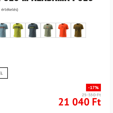
 értékelés)
XL
-17%
25 350 Ft
21 040 Ft