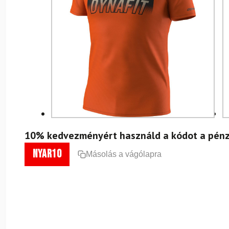
10% kedvezményért használd a kódot a pénz
nyar10
Másolás a vágólapra