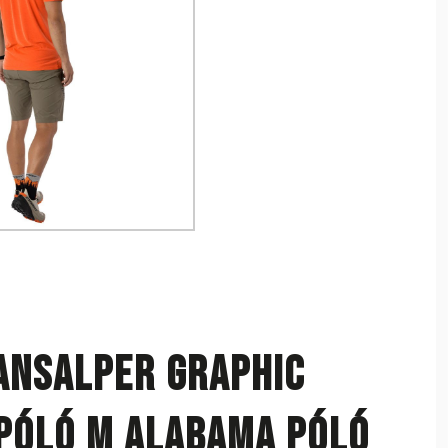
ansalper Graphic
 póló M Alabama póló