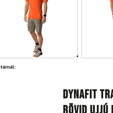
tárnál:
DYNAFIT Tr
rövid ujjú