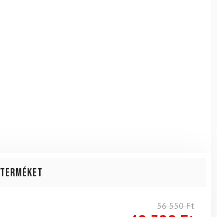
 terméket
56 550
Ft