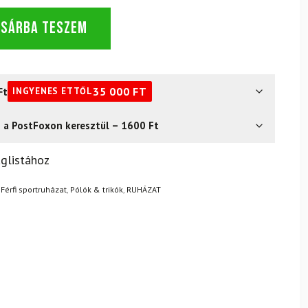
OSÁRBA TESZEM
Ft
35 000
FT
INGYENES ETTŐL
s a PostFoxon keresztül – 1600 Ft
? Semmi gond – a terméket egyszerűen visszaküldheti 14
glistához
.
Mik a visszaküldés feltételei?
,
Férfi sportruházat
,
Pólók & trikók
,
RUHÁZAT