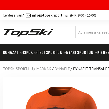
Kérdése van?
info@topskisport.hu
(
H-P: 9:00 - 15:00
)
Products
search
RUHÁZAT
Cipők
TÉLI SPORTOK
NYÁRI SPORTOK
KIEGÉ
TOPSKISPORT.HU
/
MÁRKÁK
/
DYNAFIT
/
DYNAFIT TRANSALPE