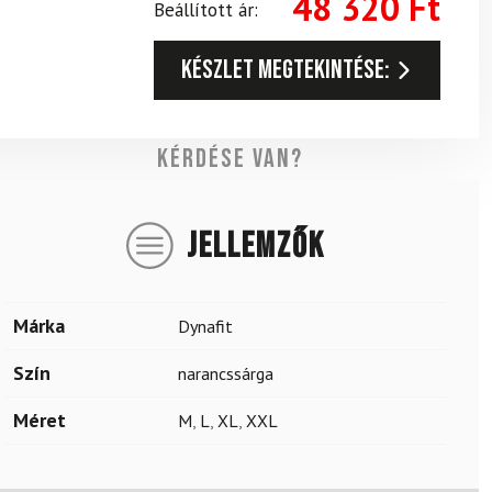
48 320
Ft
Beállított ár:
Készlet megtekintése:
Kérdése van?
JELLEMZŐK
Márka
Dynafit
Szín
narancssárga
Méret
M
,
L
,
XL
,
XXL