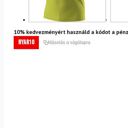
10% kedvezményért használd a kódot a pénz
nyar10
Másolás a vágólapra