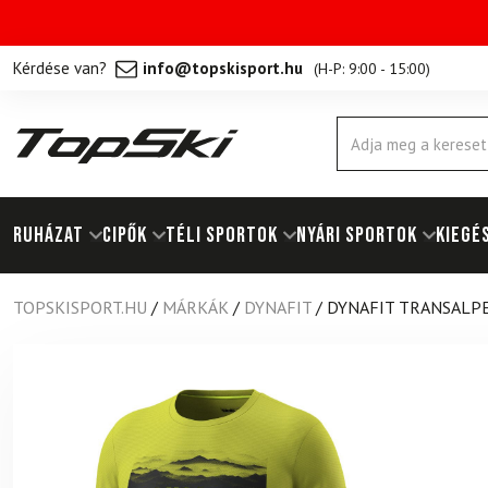
Kérdése van?
info@topskisport.hu
(
H-P: 9:00 - 15:00
)
Products
search
RUHÁZAT
Cipők
TÉLI SPORTOK
NYÁRI SPORTOK
KIEGÉ
TOPSKISPORT.HU
/
MÁRKÁK
/
DYNAFIT
/
DYNAFIT TRANSALPE