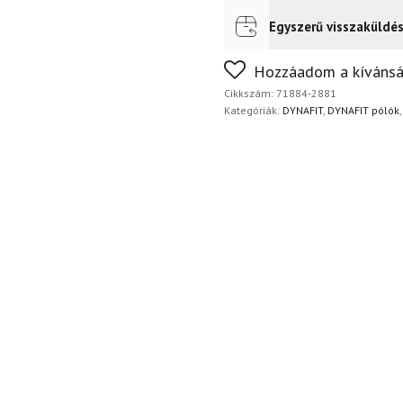
es
Golden
Egyszerű visszaküldé
Futár a címre
2 400
Ft
Lime
mennyiség
FoxPost
1 500
Ft
Nem biztos a választásában
Hozzáadom a kívánsá
napon belül, indoklás nélkül
Cikkszám:
71884-2881
Kategóriák:
DYNAFIT
,
DYNAFIT pólók