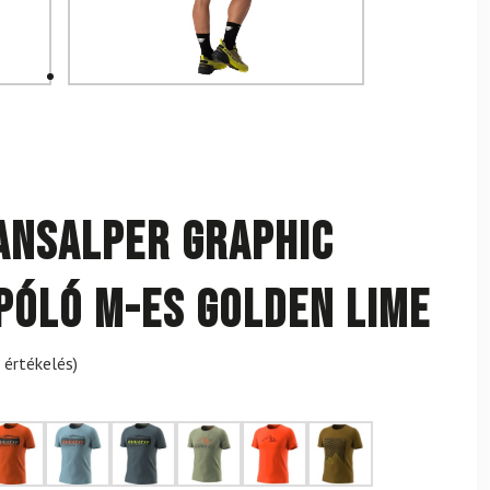
ansalper Graphic
 póló M-es Golden Lime
 értékelés)