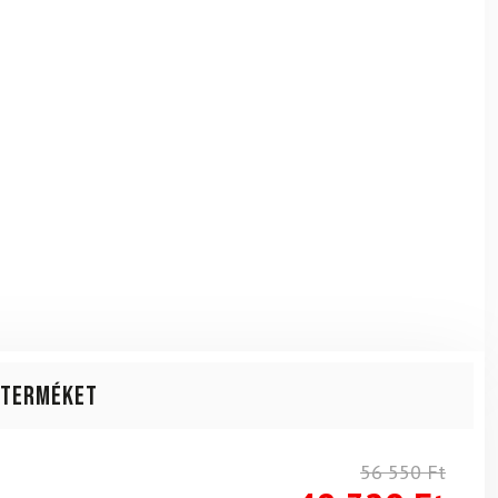
 terméket
56 550
Ft