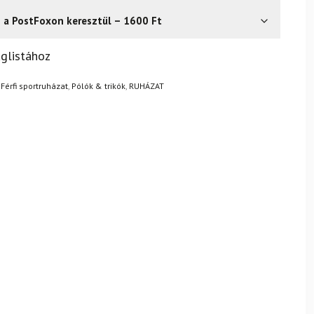
s a PostFoxon keresztül – 1600 Ft
? Semmi gond – a terméket egyszerűen visszaküldheti 14
glistához
.
Mik a visszaküldés feltételei?
,
Férfi sportruházat
,
Pólók & trikók
,
RUHÁZAT