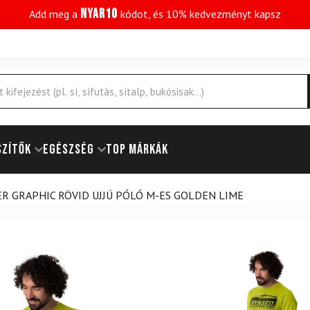
NYAR10
Add meg a
kódot, és 10% kedvezményt kapsz
SZÍTŐK
EGÉSZSÉG
Top márkák
R GRAPHIC RÖVID UJJÚ PÓLÓ M-ES GOLDEN LIME