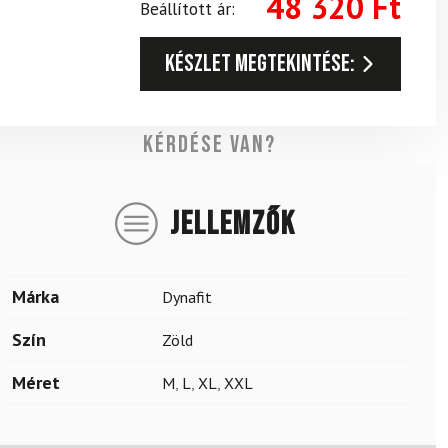
48 320
Ft
Beállított ár:
Készlet megtekintése:
Kérdése van?
JELLEMZŐK
Márka
Dynafit
Szín
Zöld
Méret
M
,
L
,
XL
,
XXL