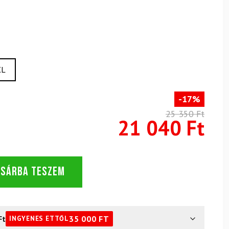
XL
-17%
25 350 Ft
21 040 Ft
OSÁRBA TESZEM
Ft
35 000
FT
INGYENES ETTŐL