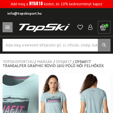
NYAR10
Add meg a
kódot, és 10% kedvezményt kapsz
info@topskisport.hu
0
Products
search
TOPSKISPORT.HU
/
MÁRKÁK
/
DYNAFIT
/
DYNAFIT
TRANSALPER GRAPHIC RÖVID UJJÚ PÓLÓ NŐI FELHŐKÉK