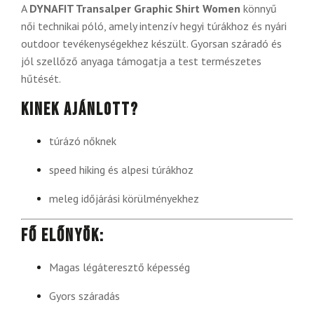
A
DYNAFIT Transalper Graphic Shirt Women
könnyű
női technikai póló, amely intenzív hegyi túrákhoz és nyári
outdoor tevékenységekhez készült. Gyorsan száradó és
jól szellőző anyaga támogatja a test természetes
hűtését.
Kinek ajánlott?
túrázó nőknek
speed hiking és alpesi túrákhoz
meleg időjárási körülményekhez
Fő előnyök:
Magas légáteresztő képesség
Gyors száradás