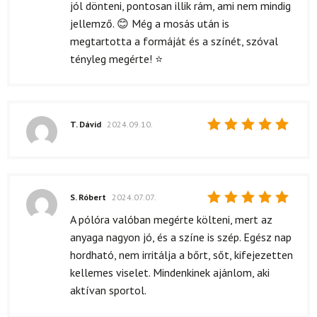
jól dönteni, pontosan illik rám, ami nem mindig
jellemző. 😊 Még a mosás után is
megtartotta a formáját és a színét, szóval
tényleg megérte! ⭐
T. Dávid
2024.09.10.
Értékelés:
5
/ 5
S. Róbert
2024.07.07.
Értékelés:
A pólóra valóban megérte költeni, mert az
5
/ 5
anyaga nagyon jó, és a színe is szép. Egész nap
hordható, nem irritálja a bőrt, sőt, kifejezetten
kellemes viselet. Mindenkinek ajánlom, aki
aktívan sportol.