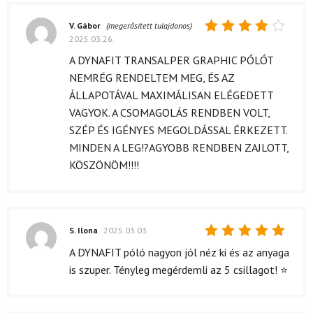
V. Gábor
(megerősített tulajdonos)
2025.03.26.
Értékelés:
4
/ 5
A DYNAFIT TRANSALPER GRAPHIC PÓLÓT
NEMRÉG RENDELTEM MEG, ÉS AZ
ÁLLAPOTÁVAL MAXIMÁLISAN ELÉGEDETT
VAGYOK. A CSOMAGOLÁS RENDBEN VOLT,
SZÉP ÉS IGÉNYES MEGOLDÁSSAL ÉRKEZETT.
MINDEN A LEG!?AGYOBB RENDBEN ZAJLOTT,
KÖSZÖNÖM!!!!
S. Ilona
2025.03.03.
Értékelés:
A DYNAFIT póló nagyon jól néz ki és az anyaga
5
/ 5
is szuper. Tényleg megérdemli az 5 csillagot! ⭐️