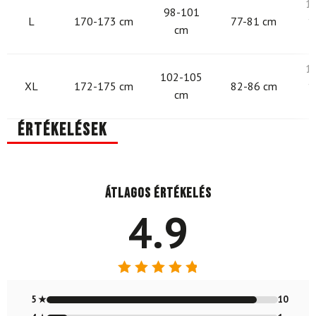
1
98-101
L
170-173 cm
77-81 cm
1
cm
1
102-105
XL
172-175 cm
82-86 cm
1
cm
Értékelések
Átlagos értékelés
4.9
Értékelés:
4.91
/ 5
5 ★
10