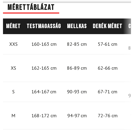
Mérettáblázat
Méret
Testmagasság
Mellkas
Derék méret
Cs
8
XXS
160-163 cm
82-85 cm
57-61 cm
87
8
XS
162-165 cm
86-89 cm
62-66 cm
9
S
164-167 cm
90-93 cm
67-71 cm
97
9
M
168-172 cm
94-97 cm
72-76 cm
1