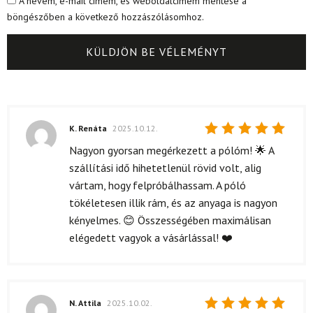
A nevem, e-mail címem, és weboldalcímem mentése a
böngészőben a következő hozzászólásomhoz.
K. Renáta
2025.10.12.
Értékelés:
Nagyon gyorsan megérkezett a pólóm! 🌟 A
5
/ 5
szállítási idő hihetetlenül rövid volt, alig
vártam, hogy felpróbálhassam. A póló
tökéletesen illik rám, és az anyaga is nagyon
kényelmes. 😊 Összességében maximálisan
elégedett vagyok a vásárlással! ❤️
N. Attila
2025.10.02.