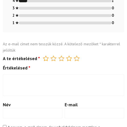
4 ★
1
3 ★
0
2 ★
0
1 ★
0
Az e-mail címet nem tesszük közzé.
A kötelező mezőket
*
karakterrel
jelöltük
A te értékelésed
*
Értékelésed
*
Név
E-mail