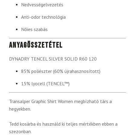
Nedvességelvezetés
Anti-odor technológia
Nőies szabás
Anyagösszetétel
DYNADRY TENCEL SILVER SOLID R60 120
85% poliészter (60% újrahasznosított)
15% lyocell (TENCEL™)
Transalper Graphic Shirt Women megbízható társ a
hegyekben.
Tedd kosárba és használd ki teljes mértékben ebben a
szezonban.