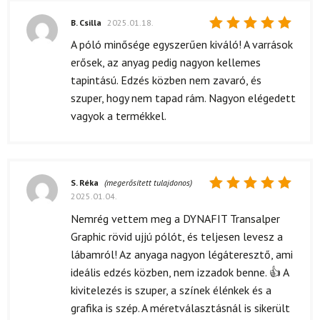
B. Csilla
2025.01.18.
Értékelés:
A póló minősége egyszerűen kiváló! A varrások
5
/ 5
erősek, az anyag pedig nagyon kellemes
tapintású. Edzés közben nem zavaró, és
szuper, hogy nem tapad rám. Nagyon elégedett
vagyok a termékkel.
S. Réka
(megerősített tulajdonos)
2025.01.04.
Értékelés:
5
/ 5
Nemrég vettem meg a DYNAFIT Transalper
Graphic rövid ujjú pólót, és teljesen levesz a
lábamról! Az anyaga nagyon légáteresztő, ami
ideális edzés közben, nem izzadok benne. 👍 A
kivitelezés is szuper, a színek élénkek és a
grafika is szép. A méretválasztásnál is sikerült