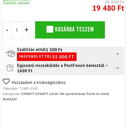
25 350 Ft
Szállítás várható:
19 480 Ft
DYNAFIT
KOSÁRBA TESZEM
Transalper
Graphic
rövid
ujjú
1 500
Ft
Szállítás ettől
póló
35 000
FT
INGYENES ETTŐL
női
felhőkék
Egyszerű visszaküldés a PostFoxon keresztül –
Futár a címre
2 400
Ft
mennyiség
1600 Ft
FoxPost
1 500
Ft
Nem biztos a választásában? Semmi gond – a terméket
Hozzáadom a kívánságlistához
egyszerűen visszaküldheti 14 napon belül, indoklás nélkül.
Cikkszám:
71885-3181
Mik a visszaküldés feltételei?
Kategóriák:
DYNAFIT
,
DYNAFIT pólók
,
Női sportruházat
,
Pólók és trikók
,
RUHÁZAT