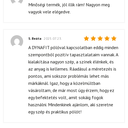
Értékelés:
Minőségi termék, jól illik rám! Nagyon meg
5
/ 5
vagyok vele elégedve.
S. Beáta
2025.07.23.
Értékelés:
A DYNAFIT pólóval kapcsolatban eddig minden
5
/ 5
szempontból pozitív tapasztalataim vannak. A
kialakítása nagyon szép, a színek élénkek, és
az anyag is kellemes. Ráadásul a méretezés is
pontos, ami sokszor problémás lehet más
márkáknál. Igaz, hogy a közelmúltban
vásároltam, de már most úgy érzem, hogy ez
egy befektetés volt, amit sokáig fogok
használni. Mindenkinek ajánlom, aki szeretne
egy szép és praktikus pólót!