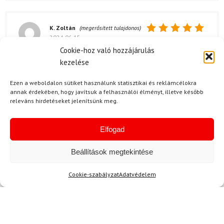
K. Zoltán
(megerősített tulajdonos)
2024.06.15.
Értékelés:
5
/ 5
Cookie-hoz való hozzájárulás
szuper gyorsan megjott a polo! Kicsit furcsa,
kezelése
hogy a nyomtatas nem egyenletes, de a maga
módján szep. 😉
Ezen a weboldalon sütiket használunk statisztikai és reklámcélokra
annak érdekében, hogy javítsuk a felhasználói élményt, illetve később
releváns hirdetéseket jelenítsünk meg.
B. Roland
2024.01.25.
Elfogad
Értékelés:
Az anyag minősege tenyleg nagyon jo, szep
5
/ 5
Beállítások megtekintése
meg minden. Egyszerűen csak ajanlani tudom!
👍😊
Cookie-szabályzat
Adatvédelem
Kérdése van?