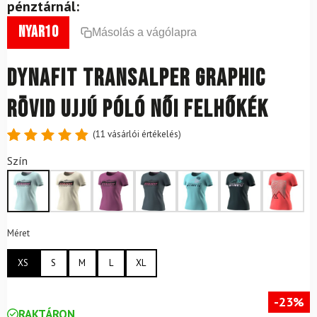
pénztárnál:
nyar10
Másolás a vágólapra
DYNAFIT Transalper Graphic
rövid ujjú póló női felhőkék
(
11
vásárlói értékelés)
Értékelés
11
Szín
4.91
az
5-ből,
értékelés
alapján
Méret
XS
S
M
L
XL
-23%
RAKTÁRON