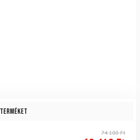
 terméket
74 100
Ft