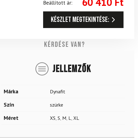
60 410
Ft
Beállított ár:
Készlet megtekintése:
Kérdése van?
JELLEMZŐK
Márka
Dynafit
Szín
szürke
Méret
XS
,
S
,
M
,
L
,
XL