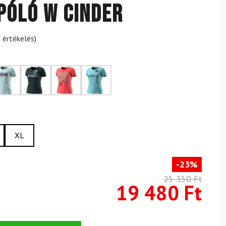
 póló W Cinder
 értékelés)
XL
-23%
25 350 Ft
19 480 Ft