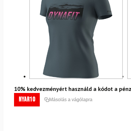
10% kedvezményért használd a kódot a pénz
nyar10
Másolás a vágólapra