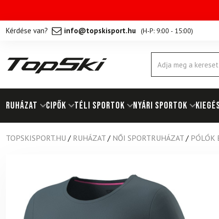
Kérdése van?
info@topskisport.hu
(
H-P: 9:00 - 15:00
)
Products
search
RUHÁZAT
Cipők
TÉLI SPORTOK
NYÁRI SPORTOK
KIEGÉ
TOPSKISPORT.HU
/
RUHÁZAT
/
NŐI SPORTRUHÁZAT
/
PÓLÓK 