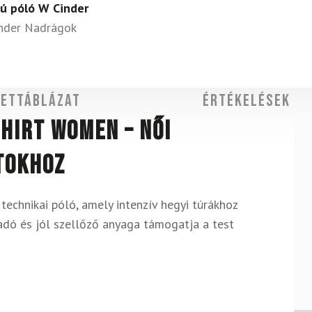
jú póló W Cinder
inder Nadrágok
ettáblázat
Értékelések
hirt Women – női
rtokhoz
technikai póló, amely intenzív hegyi túrákhoz
adó és jól szellőző anyaga támogatja a test