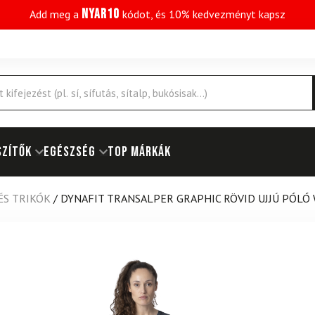
NYAR10
Add meg a
kódot, és 10% kedvezményt kapsz
SZÍTŐK
EGÉSZSÉG
Top márkák
ÉS TRIKÓK
/
DYNAFIT TRANSALPER GRAPHIC RÖVID UJJÚ PÓLÓ