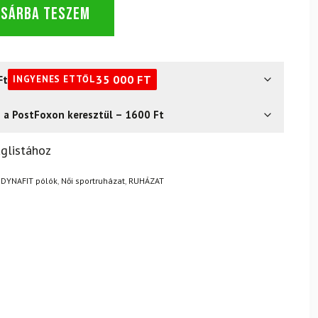
OSÁRBA TESZEM
Ft
35 000
FT
INGYENES ETTŐL
s a PostFoxon keresztül – 1600 Ft
? Semmi gond – a terméket egyszerűen visszaküldheti 14
glistához
.
Mik a visszaküldés feltételei?
,
DYNAFIT pólók
,
Női sportruházat
,
RUHÁZAT