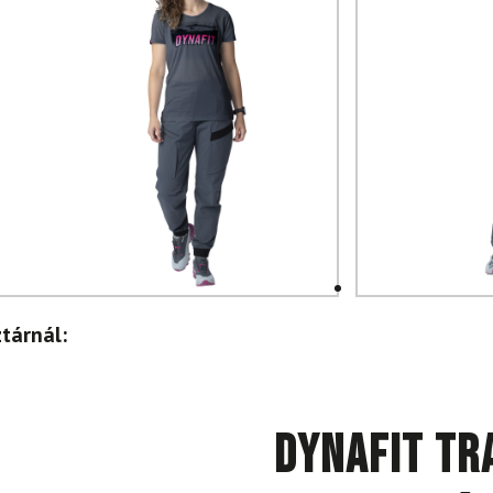
tárnál:
DYNAFIT Tr