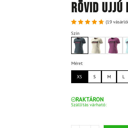
rövid ujjú
(
19
vásárlói
Értékelés
19
Szín
4.79
az
5-ből,
értékelés
alapján
Méret
XS
S
M
L
RAKTÁRON
Szállítás várható: