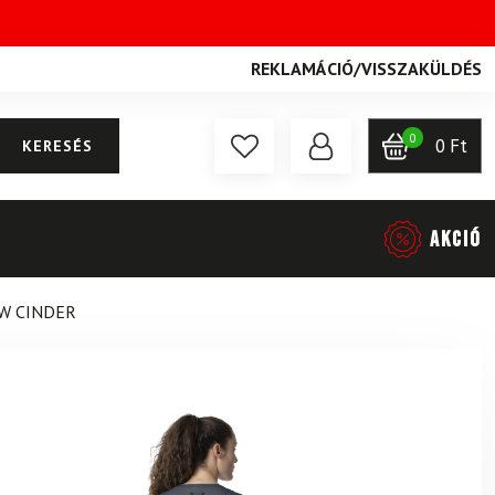
REKLAMÁCIÓ
/
VISSZAKÜLDÉS
0
0
Ft
KERESÉS
AKCIÓ
 W CINDER