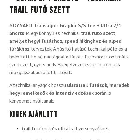
trail futó szett
A
DYNAFIT Transalper Graphic S/S Tee + Ultra 2/1
Shorts M
egy könnyű és technikai
trail futó szett
,
amelyet
hegyi futáshoz, speed hikinghoz és alpesi
túrákhoz
terveztek. A hűsítő hatású technikai póló és a
beépített belső nadrággal ellátott futóshorts optimális
szellőzést, gyors nedvességelvezetést és maximális
mozgásszabadságot biztosít.
A technikai anyagok hosszú
ultratrail futások, meredek
hegyi emelkedők és intenzív edzések
során is
kényelmet nyújtanak.
Kinek ajánlott
trail futóknak és ultratrail versenyzőknek