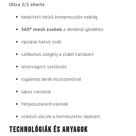
Ultra 2/1 shorts
beépített belső kompressziós nadrág
360° mesh zsebek
a deréknál gélekhez
cipzáras hátsó zseb
szilikonos szegély a stabil tartásért
lézervágott szellőzés
rugalmas derék húzózsinórral
lapos varrások
fényvisszaverő elemek
oldalsó sliccek a természetes lépésért
Technológiák és anyagok