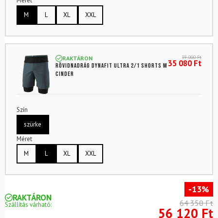
Méret
M
L
XL
XXL
39 000
Ft
RAKTÁRON
35 080
Ft
Rövidnadrág DYNAFIT Ultra 2/1 Shorts M
Cinder
Szín
szürke
Méret
M
L
XL
XXL
-13%
RAKTÁRON
64 350 Ft
Szállítás várható:
56 120 Ft