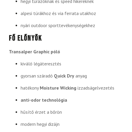
hegyi túrázóknak és speed hikereknek
alpesi túrákhoz és via ferrata utakhoz
nyári outdoor sporttevékenységekhez
Fő előnyök
Transalper Graphic póló
kiváló légáteresztés
gyorsan száradó
Quick Dry
anyag
hatékony
Moisture Wicking
izzadságelvezetés
anti-odor technológia
hűsítő érzet a bőrön
modern hegyi dizájn