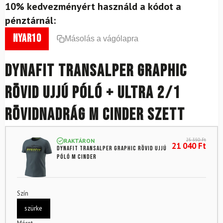
10% kedvezményért használd a kódot a
pénztárnál:
nyar10
Másolás a vágólapra
DYNAFIT Transalper Graphic
rövid ujjú póló + Ultra 2/1
rövidnadrág M Cinder szett
25 350
Ft
RAKTÁRON
21 040
Ft
DYNAFIT Transalper Graphic rövid ujjú
póló M Cinder
Szín
szürke