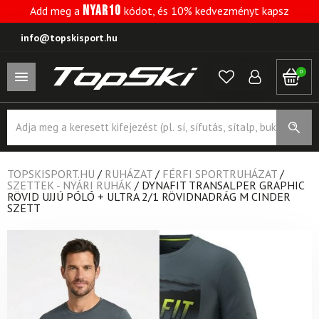
NYAR10
Add meg a
kódot, és 10% kedvezményt kapsz
info@topskisport.hu
0
Products
search
TOPSKISPORT.HU
/
RUHÁZAT
/
FÉRFI SPORTRUHÁZAT
/
SZETTEK - NYÁRI RUHÁK
/
DYNAFIT TRANSALPER GRAPHIC
RÖVID UJJÚ PÓLÓ + ULTRA 2/1 RÖVIDNADRÁG M CINDER
SZETT