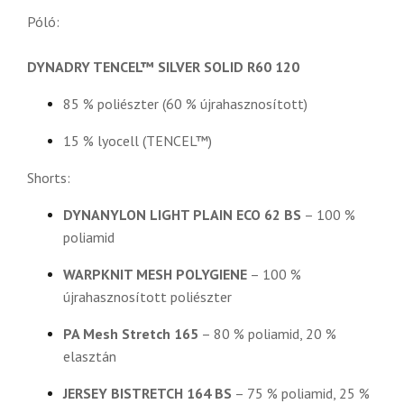
Póló:
DYNADRY TENCEL™ SILVER SOLID R60 120
85 % poliészter (60 % újrahasznosított)
15 % lyocell (TENCEL™)
Shorts:
DYNANYLON LIGHT PLAIN ECO 62 BS
– 100 %
poliamid
WARPKNIT MESH POLYGIENE
– 100 %
újrahasznosított poliészter
PA Mesh Stretch 165
– 80 % poliamid, 20 %
elasztán
JERSEY BISTRETCH 164 BS
– 75 % poliamid, 25 %