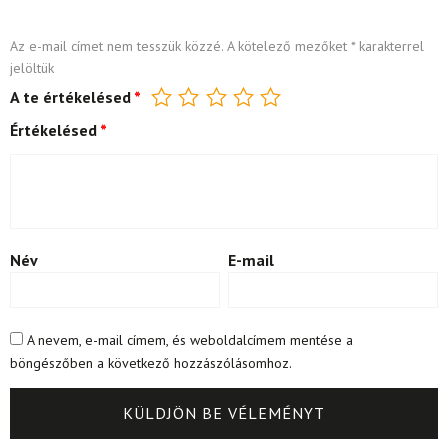
Az e-mail címet nem tesszük közzé.
A kötelező mezőket
*
karakterrel
jelöltük
A te értékelésed
*
Értékelésed
*
Név
E-mail
A nevem, e-mail címem, és weboldalcímem mentése a
böngészőben a következő hozzászólásomhoz.