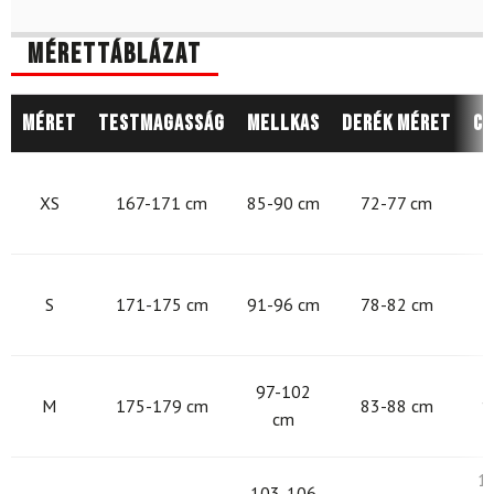
Mérettáblázat
Méret
Testmagasság
Mellkas
Derék méret
Cs
8
XS
167-171 cm
85-90 cm
72-77 cm
9
S
171-175 cm
91-96 cm
78-82 cm
9
97-102
M
175-179 cm
83-88 cm
1
cm
1
103-106