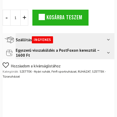
DYNAFIT
KOSÁRBA TESZEM
Transalper
Graphic
rövid
ujjú
póló
Szállítás
INGYENES
+
Ultra
Egyszerű visszaküldés a PostFoxon keresztül –
Futár a címre
Ingyenes
2/1
1600 Ft
rövidnadrág
FoxPost
Ingyenes
M
Nem biztos a választásában? Semmi gond – a terméket
Hozzáadom a kívánságlistához
Cinder
egyszerűen visszaküldheti 14 napon belül, indoklás nélkül.
Kategóriák:
SZETTEK - Nyári ruhák
,
Férfi sportruházat
,
RUHÁZAT
,
SZETTEK -
szett
Mik a visszaküldés feltételei?
Túraruházat
mennyiség