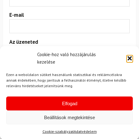
E-mail
Az üzeneted
Cookie-hoz való hozzájárulás
kezelése
Ezen a weboldalon sütiket használunk statisztikai és reklámcélokra
annak érdekében, hogy javítsuk a felhasználói élményt, illetve később
releváns hirdetéseket jelenítsünk meg.
Egyetértek a
felhasználási feltételekkel és a személyes
adatok védelmével.
Elfogad
Beállítások megtekintése
Cookie-szabályzat
Adatvédelem