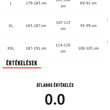
L
179-183 cm
89-92 cm
1
cm
1
107-113
XL
183-187 cm
93-99 cm
1
cm
1
114-120
XXL
187-191 cm
100-105 cm
1
cm
Értékelések
Átlagos értékelés
0.0