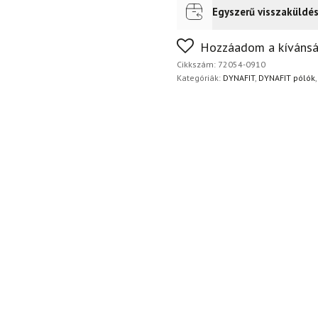
Egyszerű visszaküldé
Futár a címre
2 400
Ft
FoxPost
1 500
Ft
Nem biztos a választásában
Hozzáadom a kívánsá
napon belül, indoklás nélkül
Cikkszám:
72054-0910
Kategóriák:
DYNAFIT
,
DYNAFIT pólók