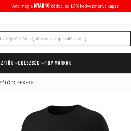
NYAR10
Add meg a
kódot, és 10% kedvezményt kapsz
SZÍTŐK
EGÉSZSÉG
Top márkák
PÓLÓ M, FEKETE