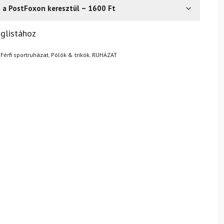
s a PostFoxon keresztül – 1600 Ft
? Semmi gond – a terméket egyszerűen visszaküldheti 14
glistához
.
Mik a visszaküldés feltételei?
,
Férfi sportruházat
,
Pólók & trikók
,
RUHÁZAT