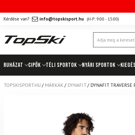
Kérdése van?
info@topskisport.hu
(
H-P: 9:00 - 15:00
)
Products
search
RUHÁZAT
Cipők
TÉLI SPORTOK
NYÁRI SPORTOK
KIEGÉ
TOPSKISPORT.HU
/
MÁRKÁK
/
DYNAFIT
/
DYNAFIT TRAVERSE 