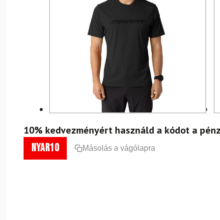
10% kedvezményért használd a kódot a pénz
nyar10
Másolás a vágólapra