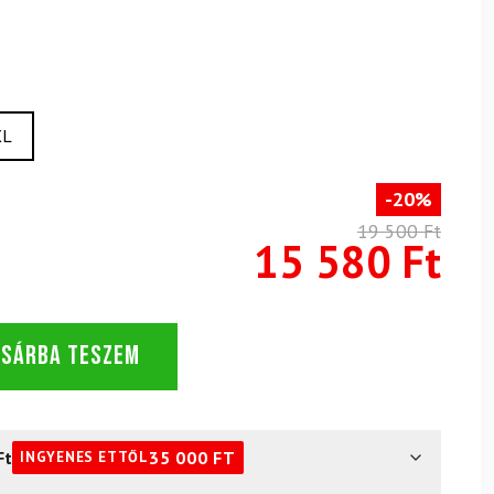
XL
-20%
19 500 Ft
15 580 Ft
OSÁRBA TESZEM
Ft
35 000
FT
INGYENES ETTŐL