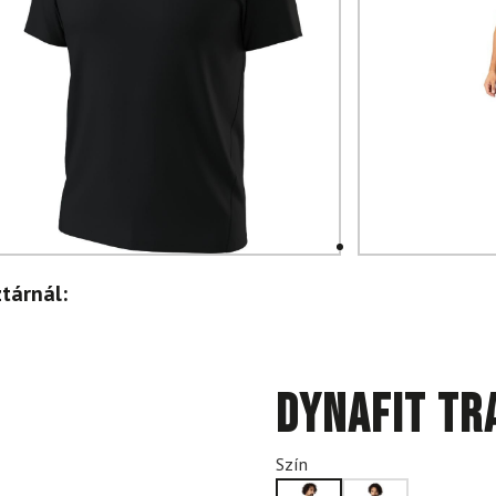
tárnál:
DYNAFIT Tr
Szín