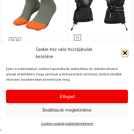
11
35-38
LEKI
DYNAFIT
Cookie-hoz való hozzájárulás
Síkesztyű LEKI Detect XT
Zokni DYNAFIT Stay Fast
kezelése
3D Mitt
SK zöld/narancs
Ezen a weboldalon sütiket használunk statisztikai és reklámcélokra
annak érdekében, hogy javítsuk a felhasználói élményt, illetve később
8 580 Ft
7 390 Ft
50 700 Ft
44 830 Ft
releváns hirdetéseket jelenítsünk meg.
Raktáron
Raktáron
Elfogad
-13%
-9%
Ingyenes szállítás
Beállítások megtekintése
Cookie-szabályzat
Adatvédelem