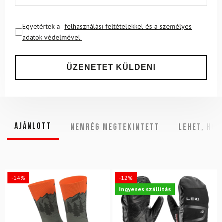
Egyetértek a
felhasználási feltételekkel és a személyes
adatok védelmével.
Ajánlott
NEMRÉG MEGTEKINTETT
Lehet, hog
-14%
-12%
Ingyenes szállítás