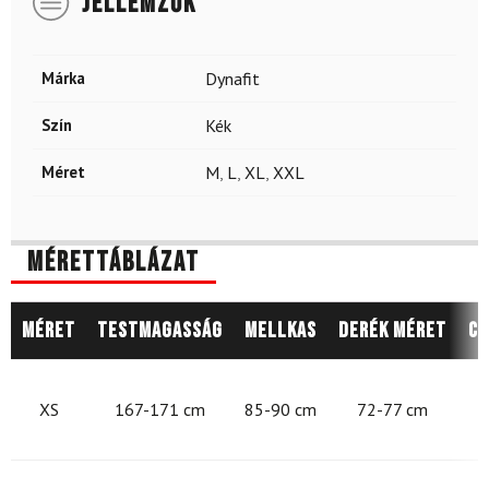
JELLEMZŐK
Márka
Dynafit
Szín
Kék
Méret
M
,
L
,
XL
,
XXL
Mérettáblázat
Méret
Testmagasság
Mellkas
Derék méret
Cs
8
XS
167-171 cm
85-90 cm
72-77 cm
9