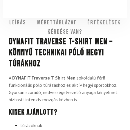
Leírás
Mérettáblázat
Értékelések
Kérdése van?
DYNAFIT Traverse T-Shirt Men –
könnyű technikai póló hegyi
túrákhoz
A
DYNAFIT Traverse T-Shirt Men
sokoldalú férfi
funkcionális póló túrázáshoz és aktív hegyi sportokhoz.
Gyorsan száradó, nedvességelvezető anyaga kényelmet
biztosít intenzív mozgás közben is.
Kinek ajánlott?
túrázóknak