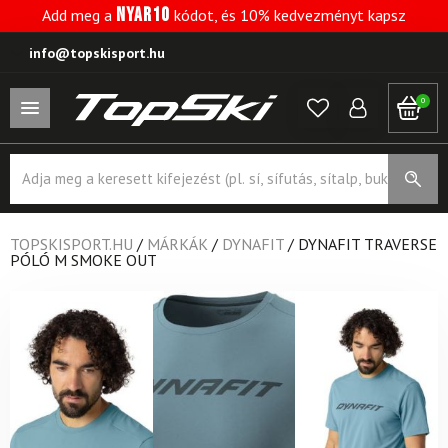
NYAR10
Add meg a
kódot, és 10% kedvezményt kapsz
info@topskisport.hu
0
Products
search
TOPSKISPORT.HU
/
MÁRKÁK
/
DYNAFIT
/
DYNAFIT TRAVERSE
PÓLÓ M SMOKE OUT