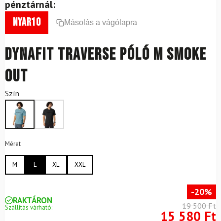
pénztárnál:
nyar10
Másolás a vágólapra
DYNAFIT Traverse póló M Smoke
Out
Szín
Méret
M
L
XL
XXL
-20%
RAKTÁRON
19 500 Ft
Szállítás várható:
15 580 Ft