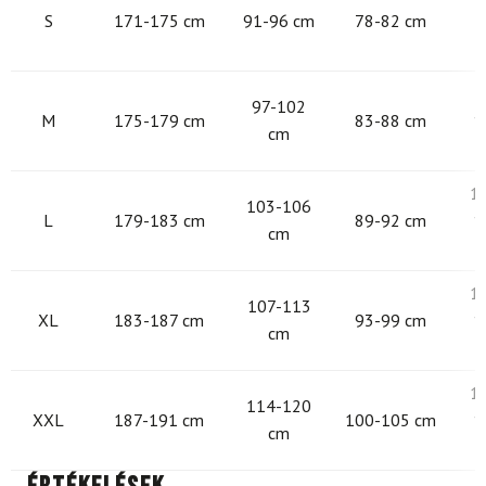
S
171-175 cm
91-96 cm
78-82 cm
9
97-102
M
175-179 cm
83-88 cm
1
cm
1
103-106
L
179-183 cm
89-92 cm
1
cm
1
107-113
XL
183-187 cm
93-99 cm
1
cm
1
114-120
XXL
187-191 cm
100-105 cm
1
cm