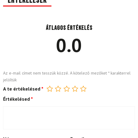
Értékelések
Átlagos értékelés
0.0
Az e-mail címet nem tesszük közzé.
A kötelező mezőket
*
karakterrel
jelöltük
A te értékelésed
*
Értékelésed
*