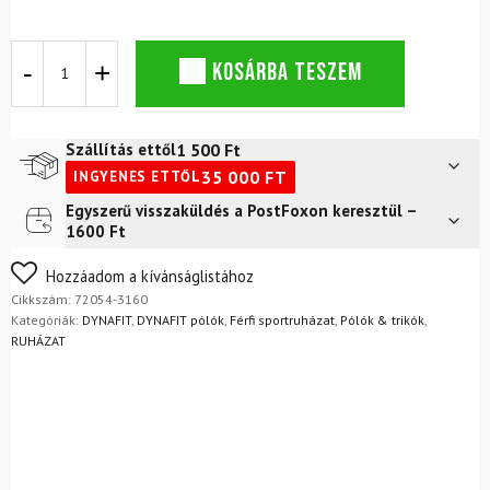
DYNAFIT
KOSÁRBA TESZEM
Traverse
póló
M
Smoke
1 500
Ft
Szállítás ettől
Out
35 000
FT
INGYENES ETTŐL
mennyiség
Egyszerű visszaküldés a PostFoxon keresztül –
Futár a címre
2 400
Ft
1600 Ft
FoxPost
1 500
Ft
Nem biztos a választásában? Semmi gond – a terméket
Hozzáadom a kívánságlistához
egyszerűen visszaküldheti 14 napon belül, indoklás nélkül.
Cikkszám:
72054-3160
Mik a visszaküldés feltételei?
Kategóriák:
DYNAFIT
,
DYNAFIT pólók
,
Férfi sportruházat
,
Pólók & trikók
,
RUHÁZAT