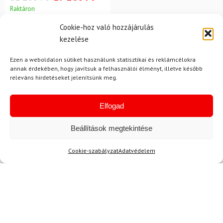
Raktáron
Cookie-hoz való hozzájárulás
kezelése
Ezen a weboldalon sütiket használunk statisztikai és reklámcélokra
annak érdekében, hogy javítsuk a felhasználói élményt, illetve később
releváns hirdetéseket jelenítsünk meg.
Hírek
Elfogad
Beállítások megtekintése
Aktuális hírek megtekintése
Cookie-szabályzat
Adatvédelem
Akció