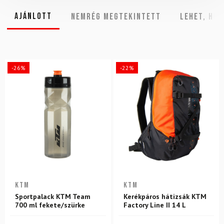
Ajánlott
NEMRÉG MEGTEKINTETT
Lehet, hog
-26%
-22%
KTM
KTM
Sportpalack KTM Team
Kerékpáros hátizsák KTM
700 ml fekete/szürke
Factory Line II 14 L