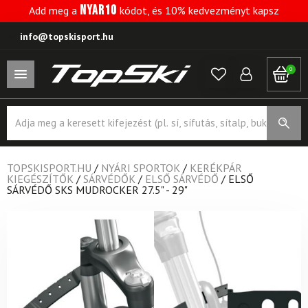
NYAR10
Add meg a
kódot, és 10% kedvezményt kapsz
info@topskisport.hu
0
Products
search
TOPSKISPORT.HU
/
NYÁRI SPORTOK
/
KERÉKPÁR
KIEGÉSZÍTŐK
/
SÁRVÉDŐK
/
ELSŐ SÁRVÉDŐ
/
ELSŐ
SÁRVÉDŐ SKS MUDROCKER 27.5" - 29"