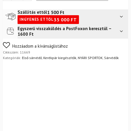
Mudrocker
27.5"
1 500
Ft
Szállítás ettől
-
35 000
FT
INGYENES ETTŐL
29"
mennyiség
Egyszerű visszaküldés a PostFoxon keresztül –
Futár a címre
2 400
Ft
1600 Ft
FoxPost
1 500
Ft
Nem biztos a választásában? Semmi gond – a terméket
Hozzáadom a kívánságlistához
egyszerűen visszaküldheti 14 napon belül, indoklás nélkül.
Cikkszám:
11669
Mik a visszaküldés feltételei?
Kategóriák:
Első sárvédő
,
Kerékpár kiegészítők
,
NYÁRI SPORTOK
,
Sárvédők