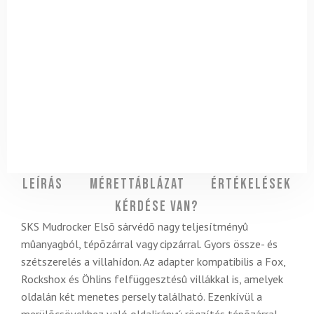
Leírás
Mérettáblázat
Értékelések
Kérdése van?
SKS Mudrocker Elsõ sárvédõ nagy teljesítményû
mûanyagból, tépõzárral vagy cipzárral. Gyors össze- és
szétszerelés a villahídon. Az adapter kompatibilis a Fox,
Rockshox és Öhlins felfüggesztésû villákkal is, amelyek
oldalán két menetes persely található. Ezenkívül a
merülõcsövekhez való oldalirányú rögzítés tépõzárral