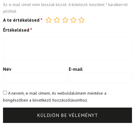
Az e-mail címet nem tesszük közzé.
A kötelező mezőket
*
karakterrel
jelöltük
A te értékelésed
*
Értékelésed
*
Név
E-mail
A nevem, e-mail címem, és weboldalcímem mentése a
böngészőben a következő hozzászólásomhoz.