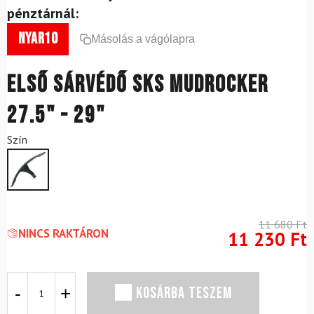
pénztárnál:
nyar10
Másolás a vágólapra
Első sárvédő SKS Mudrocker
27.5" - 29"
Szín
11 680
Ft
NINCS RAKTÁRON
11 230
Ft
Első
KOSÁRBA TESZEM
sárvédő
SKS