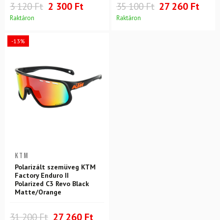
3 120 Ft
2 300 Ft
35 100 Ft
27 260 Ft
Raktáron
Raktáron
-13%
KTM
Polarizált szemüveg KTM
Factory Enduro II
Polarized C3 Revo Black
Matte/Orange
31 200 Ft
27 260 Ft