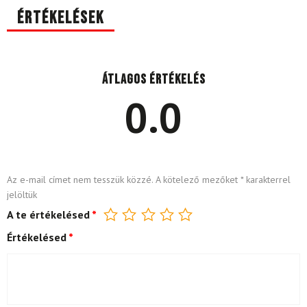
Értékelések
Átlagos értékelés
0.0
Az e-mail címet nem tesszük közzé.
A kötelező mezőket
*
karakterrel
jelöltük
A te értékelésed
*
Értékelésed
*