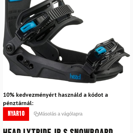
10% kedvezményért használd a kódot a
pénztárnál:
nyar10
Másolás a vágólapra