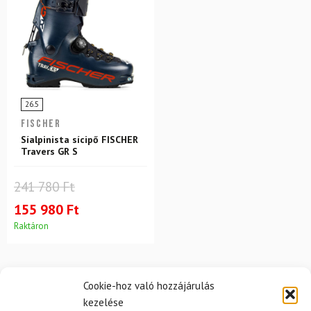
26.5
FISCHER
Síalpinista sícipő FISCHER
Travers GR S
241 780 Ft
155 980 Ft
Raktáron
Cookie-hoz való hozzájárulás
kezelése