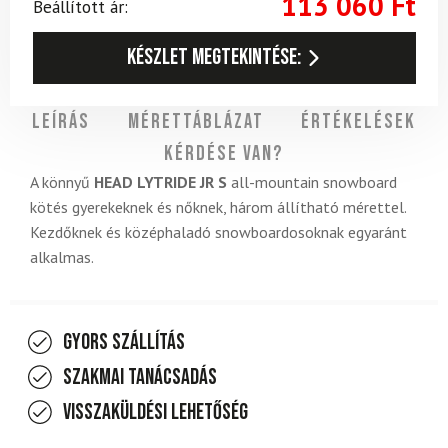
113 060
Ft
Beállított ár:
Készlet megtekintése:
Leírás
Mérettáblázat
Értékelések
Kérdése van?
A könnyű
HEAD LYTRIDE JR S
all-mountain snowboard
kötés gyerekeknek és nőknek, három állítható mérettel.
Kezdőknek és középhaladó snowboardosoknak egyaránt
alkalmas.
Gyors szállítás
Szakmai tanácsadás
Visszaküldési lehetőség