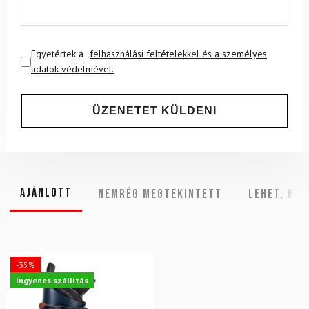
Egyetértek a
felhasználási feltételekkel és a személyes
adatok védelmével.
Ajánlott
NEMRÉG MEGTEKINTETT
Lehet, hog
-35%
Ingyenes szállítás