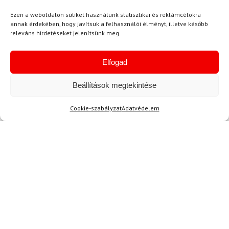
Ezen a weboldalon sütiket használunk statisztikai és reklámcélokra
annak érdekében, hogy javítsuk a felhasználói élményt, illetve később
Hírek
releváns hirdetéseket jelenítsünk meg.
Elfogad
Aktuális hírek megtekintése
Beállítások megtekintése
Cookie-szabályzat
Adatvédelem
Akció
TERMÉKEK BEMUTATÁSA HASZNÁLAT KÖZBEN