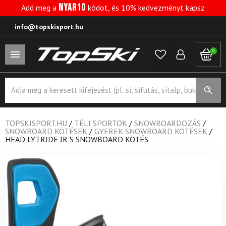
NYAR10
Add meg a
kódot, és 10% kedvezményt kapsz
info@topskisport.hu
0
Products
search
TOPSKISPORT.HU
/
TÉLI SPORTOK
/
SNOWBOARDOZÁS
/
SNOWBOARD KÖTÉSEK
/
GYEREK SNOWBOARD KÖTÉSEK
/
HEAD LYTRIDE JR S SNOWBOARD KÖTÉS