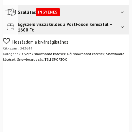
S
snowboard
kötés
Szállítás
INGYENES
mennyiség
Egyszerű visszaküldés a PostFoxon keresztül –
Futár a címre
Ingyenes
1600 Ft
FoxPost
Ingyenes
Nem biztos a választásában? Semmi gond – a terméket
Hozzáadom a kívánságlistához
egyszerűen visszaküldheti 14 napon belül, indoklás nélkül.
Cikkszám:
343644
Mik a visszaküldés feltételei?
Kategóriák:
Gyerek snowboard kötések
,
Női snowboard kötések
,
Snowboard
kötések
,
Snowboardozás
,
TÉLI SPORTOK