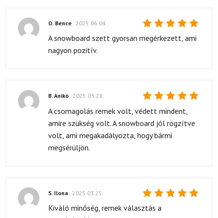
O. Bence
2025.06.04.
Értékelés:
A snowboard szett gyorsan megérkezett, ami
5
/ 5
nagyon pozitív.
B. Anikó
2025.03.28.
Értékelés:
A csomagolás remek volt, védett mindent,
5
/ 5
amire szükség volt. A snowboard jól rögzítve
volt, ami megakadályozta, hogy bármi
megsérüljön.
S. Ilona
2025.03.25.
Értékelés:
Kiváló minőség, remek választás a
5
/ 5