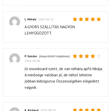
Értékelés:
5
/ 5
L. Mihály
2025.01.12.
Értékelés:
A GYORS SZÁLLÍTÁS NAGYON
5
/ 5
LENYŰGÖZÖTT.
P. Sándor
(megerősített tulajdonos)
2024.09.09.
Értékelés:
4
/ 5
Jó snowboard szett, de van néhány apfó hibája.
A minősége valóban jó, de néhol lehetne
jobban kidolgozva. Összességében elégedett
vagyok.
K. Richárd
2024.08.18.