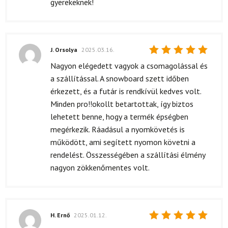
gyerekeknek!
J. Orsolya
2025.03.16.
Értékelés:
Nagyon elégedett vagyok a csomagolással és
5
/ 5
a szállítással. A snowboard szett időben
érkezett, és a futár is rendkívül kedves volt.
Minden pro!!okollt betartottak, így biztos
lehetett benne, hogy a termék épségben
megérkezik. Ráadásul a nyomkövetés is
működött, ami segített nyomon követni a
rendelést. Összességében a szállítási élmény
nagyon zökkenőmentes volt.
H. Ernő
2025.01.12.