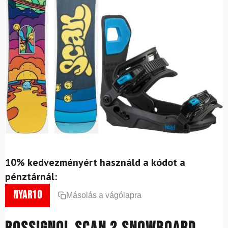
10% kedvezményért használd a kódot a
pénztárnál:
nyar10
Másolás a vágólapra