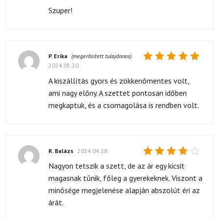
5
/ 5
Szuper!
P. Erika
(megerősített tulajdonos)
2024.05.20.
Értékelés:
5
/ 5
A kiszállítás gyors és zökkenőmentes volt,
ami nagy előny. A szettet pontosan időben
megkaptuk, és a csomagolása is rendben volt.
R. Balázs
2024.04.18.
Értékelés:
Nagyon tetszik a szett, de az ár egy kicsit
4
/ 5
magasnak tűnik, főleg a gyerekeknek. Viszont a
minősége megjelenése alapján abszolút éri az
árát.