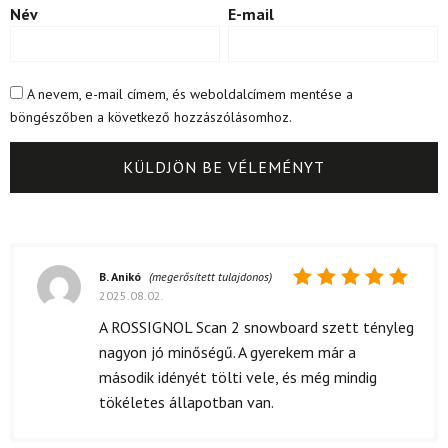
Név
E-mail
A nevem, e-mail címem, és weboldalcímem mentése a
böngészőben a következő hozzászólásomhoz.
B. Anikó
(megerősített tulajdonos)
2025.08.02.
Értékelés:
5
/ 5
A ROSSIGNOL Scan 2 snowboard szett tényleg
nagyon jó minőségű. A gyerekem már a
második idényét tölti vele, és még mindig
tökéletes állapotban van.