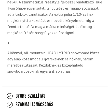
nélkül. A szimmetrikus freestyle flex-szel rendelkező True
Twin Shape egyensúlyt, lendületet és magabiztosságot
ad a trükkök tanulásakor. Az extra puha 1/10-es flex
megkönnyíti a kezelést és növeli a kényelmet, míg a
fenntartható fa mag a márka minőségét és ökológiai
megközelítését hangsúlyozza Rossignol.
+
A könnyű, all-mountain HEAD LYTRID snowboard kötés
egy alap kötésmodell gyerekeknek és nőknek, három
méretbeállítással. Kezdőknek és középhaladó
snowboardosoknak egyaránt alkalmas.
Gyors szállítás
Szakmai tanácsadás