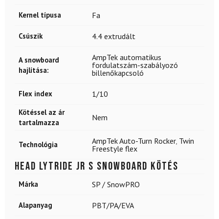
Kernel típusa
Fa
Csúszik
4.4 extrudált
AmpTek automatikus
A snowboard
fordulatszám-szabályozó
hajlítása:
billenőkapcsoló
Flex index
1/10
Kötéssel az ár
Nem
tartalmazza
AmpTek Auto-Turn Rocker
,
Twin
Technológia
Freestyle flex
HEAD LYTRIDE JR S snowboard kötés
Márka
SP / SnowPRO
Alapanyag
PBT/PA/EVA