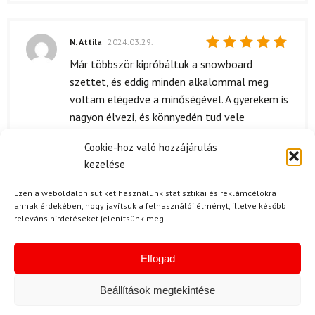
N. Attila
2024.03.29.
Értékelés:
Már többször kipróbáltuk a snowboard
5
/ 5
szettet, és eddig minden alkalommal meg
voltam elégedve a minőségével. A gyerekem is
nagyon élvezi, és könnyedén tud vele
manőverezni. Az anyagok strapabírók, és a
Cookie-hoz való hozzájárulás
kényelem is rendben van.
kezelése
Ezen a weboldalon sütiket használunk statisztikai és reklámcélokra
annak érdekében, hogy javítsuk a felhasználói élményt, illetve később
F. Bernadett
(megerősített
releváns hirdetéseket jelenítsünk meg.
tulajdonos)
2024.02.28.
Értékelés:
5
/ 5
A ROSSIGNOL Scan 2 snowboard szett
Elfogad
valóban prémium minőségű. A g!?erekem
azonnal megszerette, és a használata is
Beállítások megtekintése
nagyon könnyű. Az alap!?nyagok jól meg