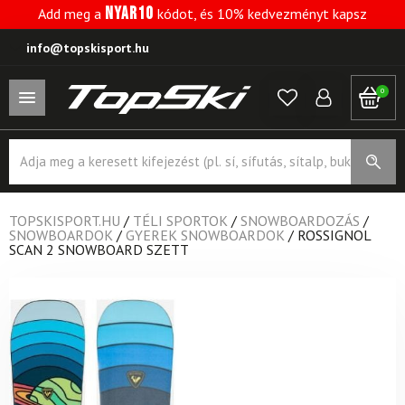
NYAR10
Add meg a
kódot, és 10% kedvezményt kapsz
info@topskisport.hu
0
Products
search
TOPSKISPORT.HU
/
TÉLI SPORTOK
/
SNOWBOARDOZÁS
/
SNOWBOARDOK
/
GYEREK SNOWBOARDOK
/
ROSSIGNOL
SCAN 2 SNOWBOARD SZETT