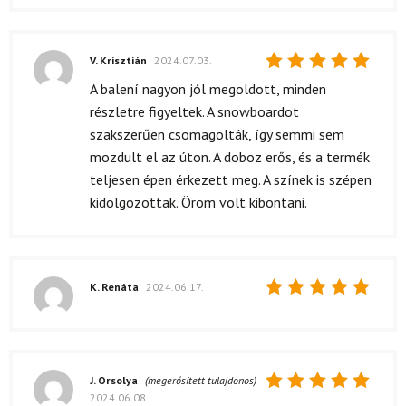
V. Krisztián
2024.07.03.
Értékelés:
A balení nagyon jól megoldott, minden
5
/ 5
részletre figyeltek. A snowboardot
szakszerűen csomagolták, így semmi sem
mozdult el az úton. A doboz erős, és a termék
teljesen épen érkezett meg. A színek is szépen
kidolgozottak. Öröm volt kibontani.
K. Renáta
2024.06.17.
Értékelés:
5
/ 5
J. Orsolya
(megerősített tulajdonos)
2024.06.08.
Értékelés: