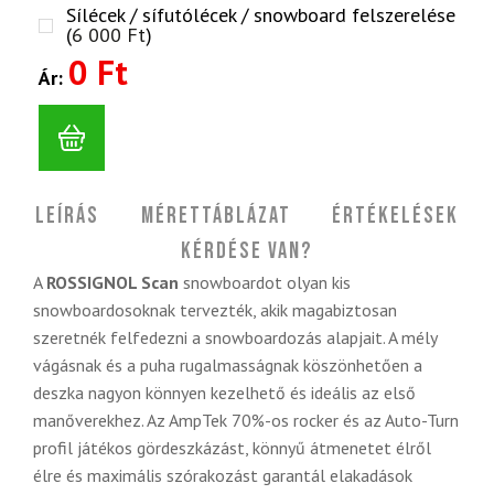
Sílécek / sífutólécek / snowboard felszerelése
(
6 000
Ft
)
0 Ft
Ár:
Leírás
Mérettáblázat
Értékelések
Kérdése van?
A
ROSSIGNOL Scan
snowboardot olyan kis
snowboardosoknak tervezték, akik magabiztosan
szeretnék felfedezni a snowboardozás alapjait. A mély
vágásnak és a puha rugalmasságnak köszönhetően a
deszka nagyon könnyen kezelhető és ideális az első
manőverekhez. Az AmpTek 70%-os rocker és az Auto-Turn
profil játékos gördeszkázást, könnyű átmenetet élről
élre és maximális szórakozást garantál elakadások