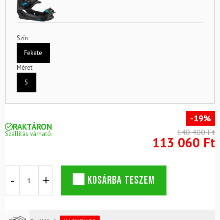
Szín
Fekete
Méret
S
-19%
RAKTÁRON
140 400 Ft
Szállítás várható:
113 060 Ft
ROSSIGNOL
KOSÁRBA TESZEM
Scan
2
snowboard
szett