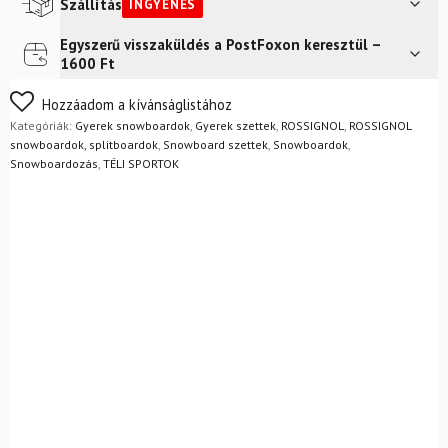
mennyiség
Szállítás
INGYENES
Egyszerű visszaküldés a PostFoxon keresztül –
Futár a címre
Ingyenes
1600 Ft
FoxPost
Ingyenes
Nem biztos a választásában? Semmi gond – a terméket
Hozzáadom a kívánságlistához
egyszerűen visszaküldheti 14 napon belül, indoklás nélkül.
Kategóriák:
Gyerek snowboardok
,
Gyerek szettek
,
ROSSIGNOL
,
ROSSIGNOL
Mik a visszaküldés feltételei?
snowboardok, splitboardok
,
Snowboard szettek
,
Snowboardok
,
Snowboardozás
,
TÉLI SPORTOK