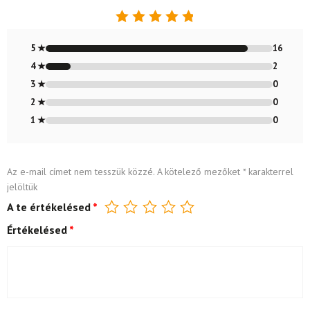
Értékelés:
4.89
/ 5
5 ★
16
4 ★
2
3 ★
0
2 ★
0
1 ★
0
Az e-mail címet nem tesszük közzé.
A kötelező mezőket
*
karakterrel
jelöltük
A te értékelésed
*
Értékelésed
*