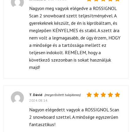
Értékelés:
Nagyon meg vagyok elégedve a ROSSIGNOL
5
/ 5
Scan 2 snowboard szett teljesítményével. A
gyerekeknek készült, de én is kipróbáltam, és
meglepően KÉNYELMES és stabil. A szett ára
nem volt a legmagasabb, de úgy érzem, HOGY
a minősége és a tartóssága mellett ez
teljesen indokolt. REMÉLEM, hogy a
következő szezonban is sokat használjuk
majd!
T. Dávid
(megerősített tulajdonos)
2024.08.14.
Értékelés:
5
/ 5
Nagyon elégedett vagyok a ROSSIGNOL Scan
2 snowboard szettel. A minősége egyszerűen
fantasztikus!