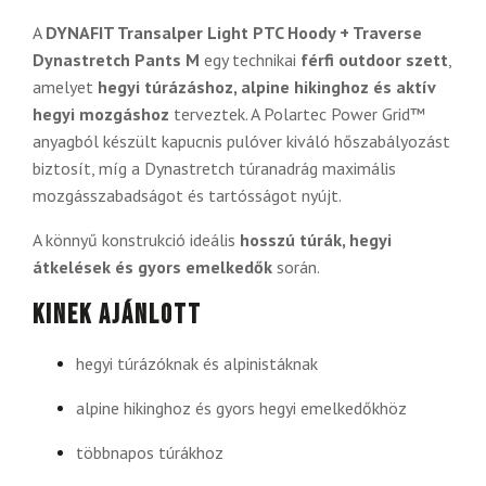
A
DYNAFIT Transalper Light PTC Hoody + Traverse
Dynastretch Pants M
egy technikai
férfi outdoor szett
,
amelyet
hegyi túrázáshoz, alpine hikinghoz és aktív
hegyi mozgáshoz
terveztek. A Polartec Power Grid™
anyagból készült kapucnis pulóver kiváló hőszabályozást
biztosít, míg a Dynastretch túranadrág maximális
mozgásszabadságot és tartósságot nyújt.
A könnyű konstrukció ideális
hosszú túrák, hegyi
átkelések és gyors emelkedők
során.
Kinek ajánlott
hegyi túrázóknak és alpinistáknak
alpine hikinghoz és gyors hegyi emelkedőkhöz
többnapos túrákhoz