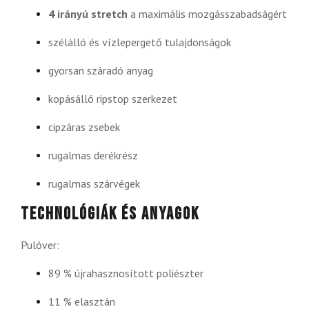
4 irányú stretch
a maximális mozgásszabadságért
szélálló és vízlepergető tulajdonságok
gyorsan száradó anyag
kopásálló ripstop szerkezet
cipzáras zsebek
rugalmas derékrész
rugalmas szárvégek
Technológiák és anyagok
Pulóver:
89 % újrahasznosított poliészter
11 % elasztán