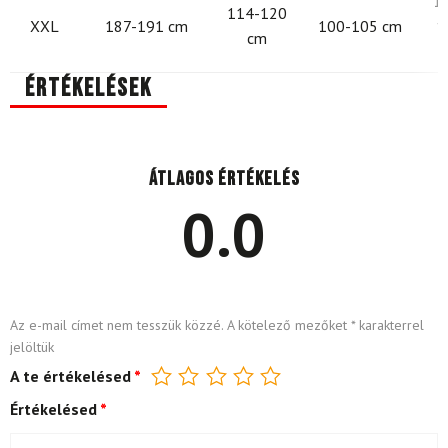
1
114-120
XXL
187-191 cm
100-105 cm
1
cm
Értékelések
Átlagos értékelés
0.0
Az e-mail címet nem tesszük közzé.
A kötelező mezőket
*
karakterrel
jelöltük
A te értékelésed
*
Értékelésed
*