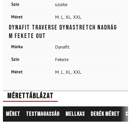
Szín
szürke
Méret
M
,
L
,
XL
,
XXL
DYNAFIT Traverse Dynastretch Nadrág
M Fekete Out
Márka
Dynafit
Szín
Fekete
Méret
M
,
L
,
XL
,
XXL
Mérettáblázat
Méret
Testmagasság
Mellkas
Derék méret
Cs
8