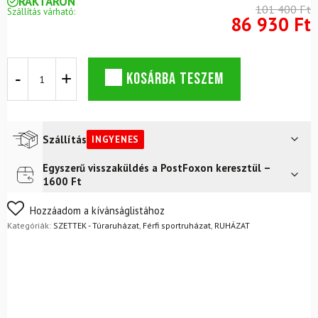
RAKTÁRON
101 400 Ft
Szállítás várható:
86 930 Ft
Komplett
KOSÁRBA TESZEM
DYNAFIT
Transalper
Light
PTC
kapucnis
Szállítás
INGYENES
pulóver
+
Egyszerű visszaküldés a PostFoxon keresztül –
Futár a címre
Ingyenes
Traverse
1600 Ft
Dynastretch
FoxPost
Ingyenes
nadrág
Nem biztos a választásában? Semmi gond – a terméket
Hozzáadom a kívánságlistához
M
egyszerűen visszaküldheti 14 napon belül, indoklás nélkül.
Kategóriák:
SZETTEK - Túraruházat
,
Férfi sportruházat
,
RUHÁZAT
Cinder
Mik a visszaküldés feltételei?
Black
Out
mennyiség