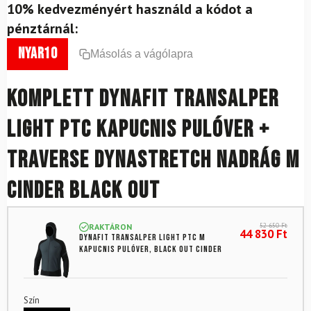
10% kedvezményért használd a kódot a
pénztárnál:
nyar10
Másolás a vágólapra
Komplett DYNAFIT Transalper
Light PTC kapucnis pulóver +
Traverse Dynastretch nadrág M
Cinder Black Out
52 650
Ft
RAKTÁRON
44 830
Ft
DYNAFIT Transalper Light PTC M
kapucnis pulóver, Black Out Cinder
Szín