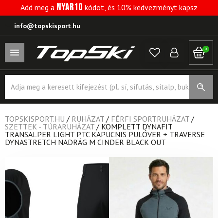
NYAR10
Add meg a
kódot, és 10% kedvezményt kapsz
info@topskisport.hu
0
Products
search
TOPSKISPORT.HU
/
RUHÁZAT
/
FÉRFI SPORTRUHÁZAT
/
SZETTEK - TÚRARUHÁZAT
/
KOMPLETT DYNAFIT
TRANSALPER LIGHT PTC KAPUCNIS PULÓVER + TRAVERSE
DYNASTRETCH NADRÁG M CINDER BLACK OUT