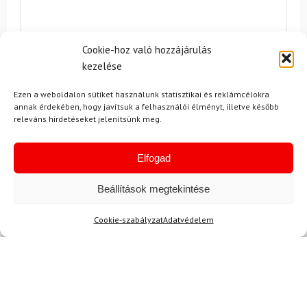
Cookie-hoz való hozzájárulás
kezelése
Ezen a weboldalon sütiket használunk statisztikai és reklámcélokra
Egyetértek a
felhasználási feltételekkel és a személyes
annak érdekében, hogy javítsuk a felhasználói élményt, illetve később
adatok védelmével.
releváns hirdetéseket jelenítsünk meg.
Elfogad
Beállítások megtekintése
Cookie-szabályzat
Adatvédelem
Ajánlott
NEMRÉG MEGTEKINTETT
Lehet, hog
-14%
-9%