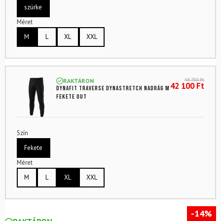
szürke
Méret
M
L
XL
XXL
48 750
Ft
RAKTÁRON
42 100
Ft
DYNAFIT Traverse Dynastretch Nadrág M
Fekete Out
Szín
Fekete
Méret
M
L
XL
XXL
-14%