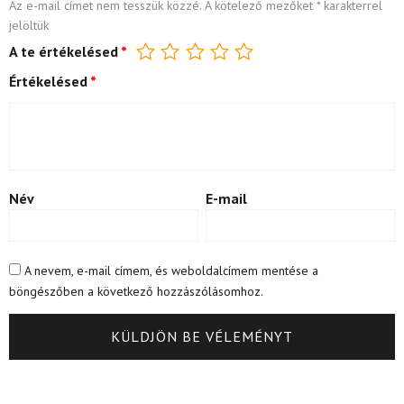
Az e-mail címet nem tesszük közzé.
A kötelező mezőket
*
karakterrel
jelöltük
A te értékelésed
*
Értékelésed
*
Név
E-mail
A nevem, e-mail címem, és weboldalcímem mentése a
böngészőben a következő hozzászólásomhoz.