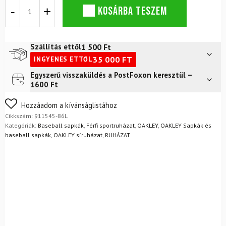
OAKLEY
KOSÁRBA TESZEM
sapka
Tincan
Green
mennyiség
1 500
Ft
Szállítás ettől
35 000
FT
INGYENES ETTŐL
Egyszerű visszaküldés a PostFoxon keresztül –
Futár a címre
2 400
Ft
1600 Ft
FoxPost
1 500
Ft
Nem biztos a választásában? Semmi gond – a terméket
Hozzáadom a kívánságlistához
egyszerűen visszaküldheti 14 napon belül, indoklás nélkül.
Cikkszám:
911545-86L
Mik a visszaküldés feltételei?
Kategóriák:
Baseball sapkák
,
Férfi sportruházat
,
OAKLEY
,
OAKLEY Sapkák és
baseball sapkák
,
OAKLEY síruházat
,
RUHÁZAT