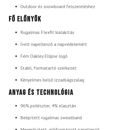
Outdoor és snowboard felszereléshez
Fő előnyök
Rugalmas Flexfit kialakítás
Ívelt napellenző a napvédelemért
Fém Oakley Ellipse logó
Stabil, formatartó szerkezet
Kényelmes belső izzadságszalag
Anyag és technológia
96% poliészter, 4% elasztán
Beépített rugalmas sweatband
Megerősített, előformázott napellenző