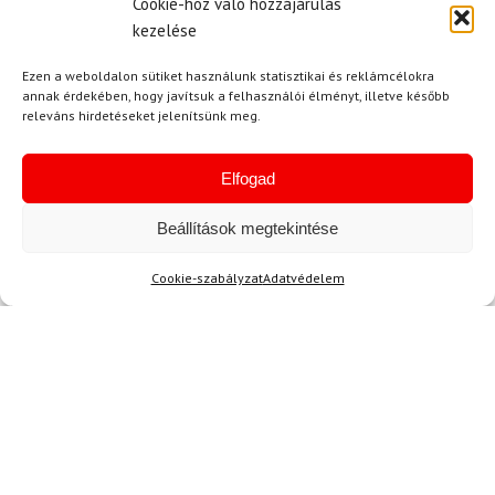
Cookie-hoz való hozzájárulás
214 500 Ft
kezelése
194 980 Ft
15 600 Ft
13 220 Ft
Ezen a weboldalon sütiket használunk statisztikai és reklámcélokra
Raktáron
Raktáron
annak érdekében, hogy javítsuk a felhasználói élményt, illetve később
releváns hirdetéseket jelenítsünk meg.
Elfogad
Beállítások megtekintése
Cookie-szabályzat
Adatvédelem
Hírek
Aktuális hírek megtekintése