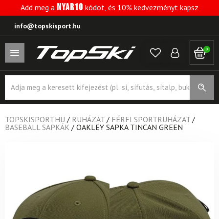
NYAR10
Add meg a
kódot, és 10% kedvezményt kapsz
info@topskisport.hu
0
Products
search
TOPSKISPORT.HU
/
RUHÁZAT
/
FÉRFI SPORTRUHÁZAT
/
BASEBALL SAPKÁK
/
OAKLEY SAPKA TINCAN GREEN