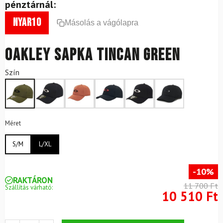
pénztárnál:
nyar10
Másolás a vágólapra
OAKLEY sapka Tincan Green
Szín
Méret
S/M
L/XL
-10%
RAKTÁRON
11 700 Ft
Szállítás várható:
10 510 Ft