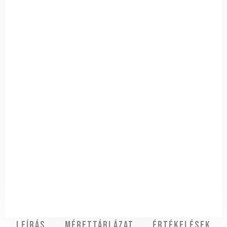
Leírás
Mérettáblázat
Értékelések