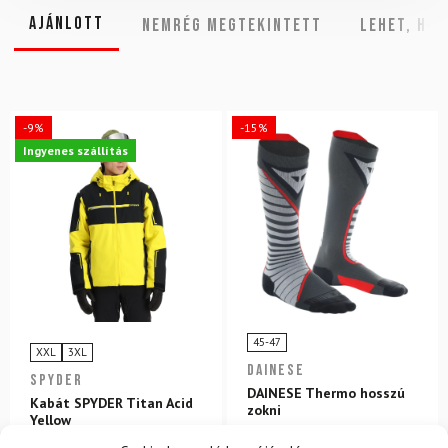
Ajánlott
NEMRÉG MEGTEKINTETT
Lehet, hog
-9%
-15%
Ingyenes szállítás
45-47
XXL
3XL
DAINESE
SPYDER
DAINESE Thermo hosszú
Kabát SPYDER Titan Acid
zokni
Yellow