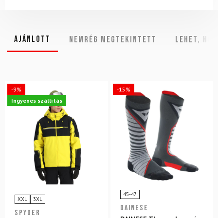
Ajánlott
NEMRÉG MEGTEKINTETT
Lehet, hog
-9%
-15%
Ingyenes szállítás
45-47
XXL
3XL
DAINESE
SPYDER