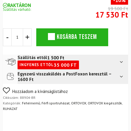
-10%
RAKTÁRON
19 500 Ft
Szállítás várható:
17 530 Ft
ORTOVOX
KOSÁRBA TESZEM
150
Essential
Merino
Boxer
1 500
Ft
Szállítás ettől
Alsónadrág
35 000
FT
INGYENES ETTŐL
M
Black
Egyszerű visszaküldés a PostFoxon keresztül –
Futár a címre
2 400
Ft
Raven
1600 Ft
mennyiség
FoxPost
1 500
Ft
Nem biztos a választásában? Semmi gond – a terméket
Hozzáadom a kívánságlistához
egyszerűen visszaküldheti 14 napon belül, indoklás nélkül.
Cikkszám:
88904-BR
Mik a visszaküldés feltételei?
Kategóriák:
Fehérnemű
,
Férfi sportruházat
,
ORTOVOX
,
ORTOVOX kiegészítők
,
RUHÁZAT