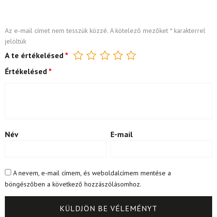
Az e-mail címet nem tesszük közzé.
A kötelező mezőket
*
karakterrel
jelöltük
A te értékelésed
*
Értékelésed
*
Név
E-mail
A nevem, e-mail címem, és weboldalcímem mentése a
böngészőben a következő hozzászólásomhoz.