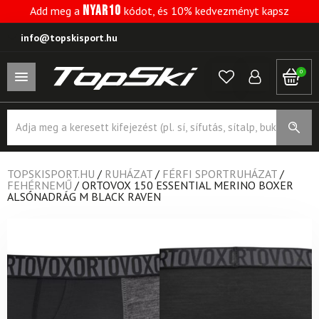
NYAR10
Add meg a
kódot, és 10% kedvezményt kapsz
info@topskisport.hu
0
Products
search
TOPSKISPORT.HU
/
RUHÁZAT
/
FÉRFI SPORTRUHÁZAT
/
FEHÉRNEMŰ
/
ORTOVOX 150 ESSENTIAL MERINO BOXER
ALSÓNADRÁG M BLACK RAVEN