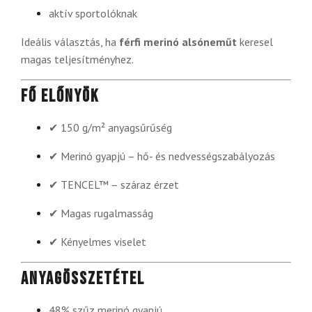
aktív sportolóknak
Ideális választás, ha
férfi merinó alsóneműt
keresel
magas teljesítményhez.
Fő előnyök
✔ 150 g/m² anyagsűrűség
✔ Merinó gyapjú – hő- és nedvességszabályozás
✔ TENCEL™ – száraz érzet
✔ Magas rugalmasság
✔ Kényelmes viselet
Anyagösszetétel
48% szűz merinó gyapjú