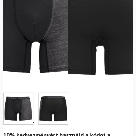
10% kedvezményért használd a kódot a