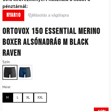
pénztárnál:
nyar10
Másolás a vágólapra
ORTOVOX 150 Essential Merino
Boxer Alsónadrág M Black
Raven
Szín
Méret
M
L
XL
XXL