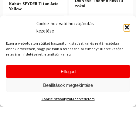
DAINESE Thermo hosszú
Kabát SPYDER Titan Acid
zokni
Yellow
214 500 Ft
Cookie-hoz való hozzájárulás
kezelése
194 980 Ft
15 600 Ft
13 220 Ft
Raktáron
Raktáron
Ezen a weboldalon sütiket használunk statisztikai és reklámcélokra
annak érdekében, hogy javítsuk a felhasználói élményt, illetve később
releváns hirdetéseket jelenítsünk meg.
-14%
Elfogad
Beállítások megtekintése
Cookie-szabályzat
Adatvédelem
35-38
DYNAFIT