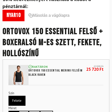
pénztárnál:
nyar10
Másolás a vágólapra
ORTOVOX 150 Essential felső +
boxeralsó M-es szett, fekete,
hollószínű
27 300
Ft
RAKTÁRON
25 720
Ft
ORTOVOX 150 Essential Merino Felső M
Black Raven
Szín
Fekete
Méret