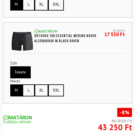
M
L
XL
XXL
19 500
Ft
RAKTÁRON
17 530
Ft
ORTOVOX 150 Essential Merino Boxer
Alsónadrág M Black Raven
Szín
Fekete
Méret
M
L
XL
XXL
-8%
RAKTÁRON
46 800 Ft
Szállítás várható:
43 250 Ft