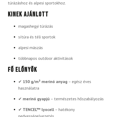
túrázáshoz és alpesi sportokhoz.
Kinek ajánlott
magashegyi túrázás
sítúra és téli sportok
alpesi mászás
többnapos outdoor aktivitások
Fő előnyök
✔
150 g/m² merinó anyag
– egész éves
használatra
✔
merinó gyapjú
– természetes hőszabályozás
✔
TENCEL™ lyocell
– hatékony
nedvességelvezetés