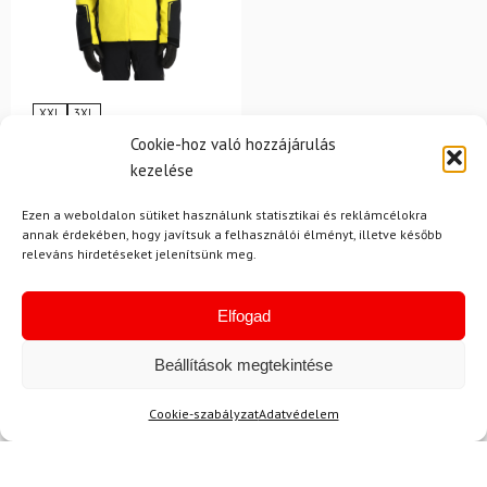
XXL
3XL
SPYDER
Cookie-hoz való hozzájárulás
Kabát SPYDER Titan Acid
kezelése
Yellow
Ezen a weboldalon sütiket használunk statisztikai és reklámcélokra
annak érdekében, hogy javítsuk a felhasználói élményt, illetve később
214 500 Ft
releváns hirdetéseket jelenítsünk meg.
194 980 Ft
Raktáron
Elfogad
Beállítások megtekintése
Cookie-szabályzat
Adatvédelem