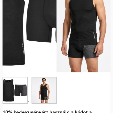
10% kedvezményért használd a kódot a