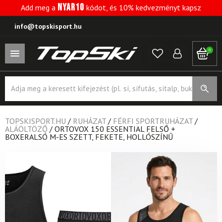
NYAR10
Add meg a
kódot, és 10% kedvezményt kapsz
info@topskisport.hu
0
Products
search
TOPSKISPORT.HU
/
RUHÁZAT
/
FÉRFI SPORTRUHÁZAT
/
ALÁÖLTÖZŐ
/
ORTOVOX 150 ESSENTIAL FELSŐ +
BOXERALSÓ M-ES SZETT, FEKETE, HOLLÓSZÍNŰ