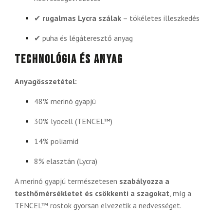
✔
rugalmas Lycra szálak
– tökéletes illeszkedés
✔ puha és légáteresztő anyag
Technológia és anyag
Anyagösszetétel:
48% merinó gyapjú
30% lyocell (TENCEL™)
14% poliamid
8% elasztán (Lycra)
A merinó gyapjú természetesen
szabályozza a
testhőmérsékletet és csökkenti a szagokat
, míg a
TENCEL™ rostok gyorsan elvezetik a nedvességet.