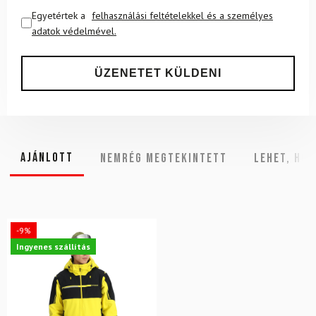
Egyetértek a
felhasználási feltételekkel és a személyes
adatok védelmével.
Ajánlott
NEMRÉG MEGTEKINTETT
Lehet, hog
-9%
Ingyenes szállítás