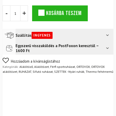
ORTOVOX
KOSÁRBA TESZEM
150
Essential
felső
+
boxeralsó
Szállítás
INGYENES
M-
es
Egyszerű visszaküldés a PostFoxon keresztül –
Futár a címre
Ingyenes
szett,
1600 Ft
fekete,
FoxPost
Ingyenes
hollószínű
Nem biztos a választásában? Semmi gond – a terméket
Hozzáadom a kívánságlistához
mennyiség
egyszerűen visszaküldheti 14 napon belül, indoklás nélkül.
Kategóriák:
Aláöltöző
,
Aláöltözet
,
Férfi sportruházat
,
ORTOVOX
,
ORTOVOX
Mik a visszaküldés feltételei?
aláöltözet
,
RUHÁZAT
,
Sífutó ruházat
,
SZETTEK - Nyári ruhák
,
Thermo fehérnemű