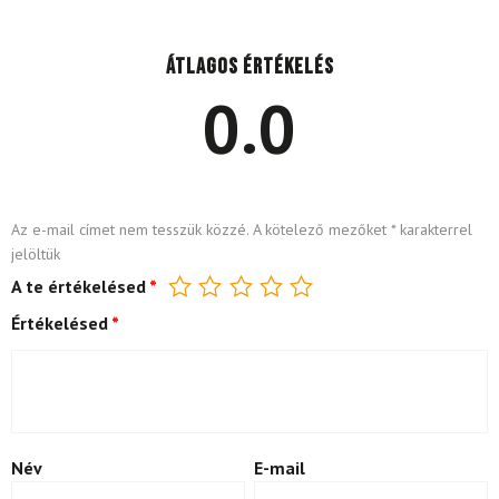
Átlagos értékelés
0.0
Az e-mail címet nem tesszük közzé.
A kötelező mezőket
*
karakterrel
jelöltük
A te értékelésed
*
Értékelésed
*
Név
E-mail